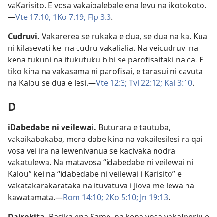
vaKarisito. E vosa vakaibalebale ena levu na ikotokoto.​
—
Vte 17:10;
1Ko 7:19;
Flp 3:3
.
Cudruvi
.
Vakarerea se rukaka e dua, se dua na ka. Kua
ni kilasevati kei na cudru vakalialia. Na veicudruvi na
kena tukuni na itukutuku bibi se parofisaitaki na ca. E
tiko kina na vakasama ni parofisai, e tarasui ni cavuta
na Kalou se dua e lesi.​—
Vte 12:3;
Tvl 22:12;
Kal 3:10
.
D
iDabedabe ni veilewai
.
Buturara e tautuba,
vakaikabakaba, mera dabe kina na vakailesilesi ra qai
vosa vei ira na lewenivanua se kacivaka nodra
vakatulewa. Na matavosa “idabedabe ni veilewai ni
Kalou” kei na “idabedabe ni veilewai i Karisito” e
vakatakarakarataka na ituvatuva i Jiova me lewa na
kawatamata.​—
Rom 14:10;
2Ko 5:10;
Jn 19:13
.
Dairekita
.
Basika ena Same, na kena vosa vakaIperiu e