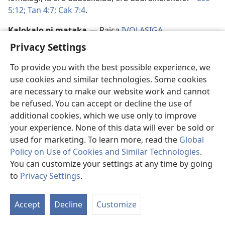
5:12;
Tan 4:7;
Cak 7:4
.
Kalokalo ni mataka
.
​—
Raica
IVOLASIGA
.
Privacy Settings
Kalou dina
.
iVakadewa ni vosa vakaIperiu “na Kalou.”
Levu na gauna e vakayagataki na mata ni matanauni
To provide you with the best possible experience, we
(na) ena vosa vakaIperiu me vakaduiduitaka ni o Jiova e
use cookies and similar technologies. Some cookies
Kalou dina duadua ga ni vakatauvatani kei ira na kalou
are necessary to make our website work and cannot
lasu. Ni volai “na Kalou
dina”
e tiko kece kina na
be refused. You can accept or decline the use of
vakasama vakaIperiu ni vosa qo ena ikotokoto qori.​—
additional cookies, which we use only to improve
Vte 5:22,
24;
46:3;
Vkr 4:39
.
your experience. None of this data will ever be sold or
used for marketing. To learn more, read the
Global
Karisito
.
iCavuti kei Jisu e vu mai na vosa vaKirisi
Policy on Use of Cookies and Similar Technologies
.
Khri·stosʹ,
tautauvata kei na vosa vakaIperiu e
You can customize your settings at any time by going
vakadewataki me “Mesaia,” se “Koya na Lumuti.”​—
Mac
to
Privacy Settings
.
1:16;
Jn 1:41
.
S
Ta
Kato ni veiyalayalati
.
Caka ena kau na akasia qai ubi
Accept
Decline
Customize
of
ena koula, tiko ga ena Loqi Tabu Sara ena
Co
valeniveitavaki, oti qai biu ena Loqi Tabu Sara ni