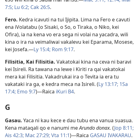
7:5;
Lu 6:2;
Cak 26:5
.
Fero
.
Kedra icavuti na tui Ijipita. Lima na Fero e cavuti
ena iVolatabu (o Sisaki, o So, o Tiraka, o Niko, kei
Ofira), ia na kena vo era sega ni volai na yacadra, wili
kina o ira na veimaliwai vakalevu kei Eparama, Mosese,
kei Josefa.​—
Ly 15:4;
Rom 9:17
.
Filisitia
,
Kai Filisitia
.
Vakatokai kina na ceva ni baravi
kei Isireli. Ra tawana na lewe i Kiriti ra qai vakatokai
mera kai Filisitia. Vakadrukai ira o Tevita ia era tu
vakataki ira ga, e kedra meca na Isireli. (
Ly 13:17;
1Sa
17:4;
Emo 9:7
)​—Raica
iKuri B4
.
G
Gasau
.
Yaca ni kau kece e dau tubu ena vanua suasua.
Kena mataqali qo e nanumi me
Arundo donax.
(
Jop 8:11;
Ais 42:3;
Mac 27:29;
Vta 11:1
)​—Raica
GASAU IVAKARAU
.