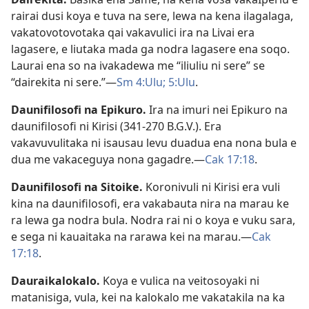
rairai dusi koya e tuva na sere, lewa na kena ilagalaga,
vakatovotovotaka qai vakavulici ira na Livai era
lagasere, e liutaka mada ga nodra lagasere ena soqo.
Laurai ena so na ivakadewa me “iliuliu ni sere” se
“dairekita ni sere.”​—
Sm 4:Ulu;
5:Ulu
.
Daunifilosofi na Epikuro
.
Ira na imuri nei Epikuro na
daunifilosofi ni Kirisi (341-270 B.G.V.). Era
vakavuvulitaka ni isausau levu duadua ena nona bula e
dua me vakaceguya nona gagadre.​—
Cak 17:18
.
Daunifilosofi na Sitoike
.
Koronivuli ni Kirisi era vuli
kina na daunifilosofi, era vakabauta nira na marau ke
ra lewa ga nodra bula. Nodra rai ni o koya e vuku sara,
e sega ni kauaitaka na rarawa kei na marau.​—
Cak
17:18
.
Dauraikalokalo
.
Koya e vulica na veitosoyaki ni
matanisiga, vula, kei na kalokalo me vakatakila na ka