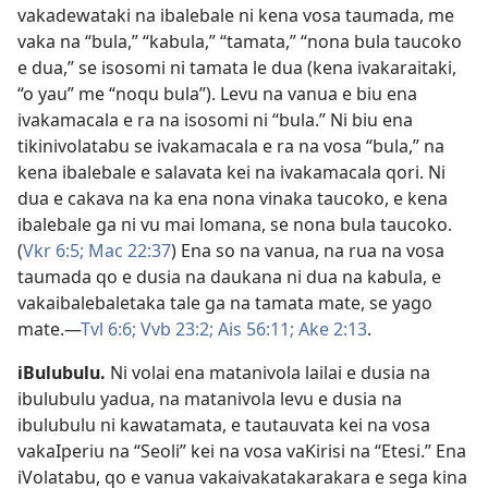
vakadewataki na ibalebale ni kena vosa taumada, me
vaka na “bula,” “kabula,” “tamata,” “nona bula taucoko
e dua,” se isosomi ni tamata le dua (kena ivakaraitaki,
“o yau” me “noqu bula”). Levu na vanua e biu ena
ivakamacala e ra na isosomi ni “bula.” Ni biu ena
tikinivolatabu se ivakamacala e ra na vosa “bula,” na
kena ibalebale e salavata kei na ivakamacala qori. Ni
dua e cakava na ka ena nona vinaka taucoko, e kena
ibalebale ga ni vu mai lomana, se nona bula taucoko.
(
Vkr 6:5;
Mac 22:37
) Ena so na vanua, na rua na vosa
taumada qo e dusia na daukana ni dua na kabula, e
vakaibalebaletaka tale ga na tamata mate, se yago
mate.​—
Tvl 6:6;
Vvb 23:2;
Ais 56:11;
Ake 2:13
.
iBulubulu
.
Ni volai ena matanivola lailai e dusia na
ibulubulu yadua, na matanivola levu e dusia na
ibulubulu ni kawatamata, e tautauvata kei na vosa
vakaIperiu na “Seoli” kei na vosa vaKirisi na “Etesi.” Ena
iVolatabu, qo e vanua vakaivakatakarakara e sega kina