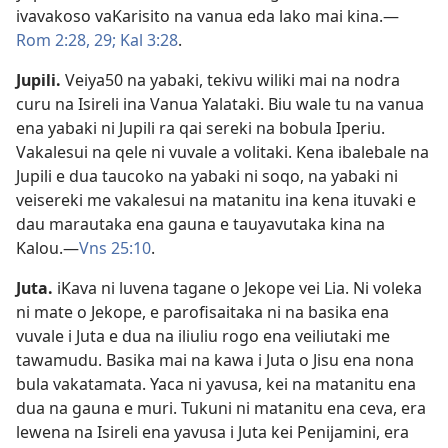
ivavakoso vaKarisito na vanua eda lako mai kina.​—
Rom 2:28, 29;
Kal 3:28
.
Jupili
.
Veiya50 na yabaki, tekivu wiliki mai na nodra
curu na Isireli ina Vanua Yalataki. Biu wale tu na vanua
ena yabaki ni Jupili ra qai sereki na bobula Iperiu.
Vakalesui na qele ni vuvale a volitaki. Kena ibalebale na
Jupili e dua taucoko na yabaki ni soqo, na yabaki ni
veisereki me vakalesui na matanitu ina kena ituvaki e
dau marautaka ena gauna e tauyavutaka kina na
Kalou.​—
Vns 25:10
.
Juta
.
iKava ni luvena tagane o Jekope vei Lia. Ni voleka
ni mate o Jekope, e parofisaitaka ni na basika ena
vuvale i Juta e dua na iliuliu rogo ena veiliutaki me
tawamudu. Basika mai na kawa i Juta o Jisu ena nona
bula vakatamata. Yaca ni yavusa, kei na matanitu ena
dua na gauna e muri. Tukuni ni matanitu ena ceva, era
lewena na Isireli ena yavusa i Juta kei Penijamini, era