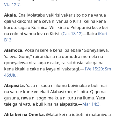
Vta 12:7
.
Akaia
.
Ena iVolatabu vaKirisi vaKarisito qo na vanua
qali vakaRoma ena ceva ni vanua o Kirisi kei na kena
koroturaga o Korinica. Wili kina o Peloponisi kece kei
na colo ni vanua levu o Kirisi. (
Cak 18:12
)​—Raica
iKuri
B13
.
Alamoca
.
Vosa ni sere e kena ibalebale “Goneyalewa,
Yalewa Gone,” rairai dusia na domodra memela na
goneyalewa nira laga e cake, rairai dusia tale ga na
kena kitaki e cake na iyaya ni ivakatagi.​—
1Ve 15:20;
Sm
46:Ulu
.
Alapasita
.
Yaca ni saqa ni ilumu boivinaka e buli mai
na vatu e kune volekati Alabastron, e Ijipita. Qiqo na
gusuna, rawa ni sogo me kua ni turu na ilumu. Yaca
tale ga ni vatu e buli kina na alapasita.​—
Mar 14:3
.
Alifa kei na Omeka
.
iMatai kei na iotioti ni matanivola