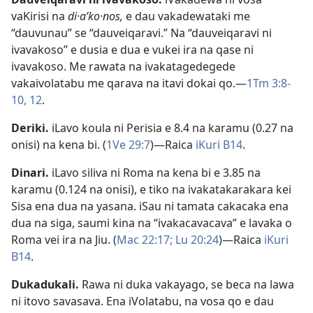
vaKirisi na
di·aʹko·nos,
e dau vakadewataki me
“dauvunau” se “dauveiqaravi.” Na “dauveiqaravi ni
ivavakoso” e dusia e dua e vukei ira na qase ni
ivavakoso. Me rawata na ivakatagedegede
vakaivolatabu me qarava na itavi dokai qo.​—
1Tm 3:8-
10,
12
.
Deriki
.
iLavo koula ni Perisia e 8.4 na karamu (0.27 na
onisi) na kena bi. (
1Ve 29:7
)​—Raica
iKuri B14
.
Dinari
.
iLavo siliva ni Roma na kena bi e 3.85 na
karamu (0.124 na onisi), e tiko na ivakatakarakara kei
Sisa ena dua na yasana. iSau ni tamata cakacaka ena
dua na siga, saumi kina na “ivakacavacava” e lavaka o
Roma vei ira na Jiu. (
Mac 22:17;
Lu 20:24
)​—Raica
iKuri
B14
.
Dukadukali
.
Rawa ni duka vakayago, se beca na lawa
ni itovo savasava. Ena iVolatabu, na vosa qo e dau