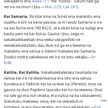
vakaIperiu ena
Aisea 11:1
me “sulina.” Tukuni tale ga
vei ira na imuri i Jisu.​—
Mac 2:23;
Cak 24:5
.
Kai Samaria
.
Ra kilai kina na Isireli ena matanitu ena
vualiku e tini na kena yavusa, ia ni ravuti Samaria o ira
na kai Asiria ena 740 B.G.V., era okati kina na vulagi era
kauta yani na kai Asiria. Gauna i Jisu, sega ni
vakaibalebaletaki ena veika vakapolitiki se
veivakaduiduitaki, dau dusi ira ga era lewena na
matalotu ena vanua o Sikemi makawa kei Samaria.
Duidui nodra vakabauta vei ira na lotu vakaJiu.​—
Jn
8:48
.
Kalitia
,
Kai Kalitia
.
Vakaibalebaletaka taumada na
vanua kei ira na lewenivanua era tiko ena vanua
bucabuca e Taikirisi kei na uciwai na Uferetisi, toso na
gauna sa dusi Papiloni taucoko kei ira na lewena. Dusi
ira tale ga era vuli vinaka, era vulica na ka vakasaenisi,
itukutuku makawa, vosa, kei
na veikabuli ni
lomalagi, ia era daucakaiba, era dauraikalokalo.​—
Ese