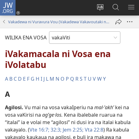
JW.ORG
Dolava
(opens
Veisautaka
Vaqara
VA
new
na
ena
NA
Vakadewa ni Vuravura Vou (Vakadewa Vakavoutaki ni 2013)
window)
Vosa
JW.ORG
LIS
WILIKA ENA VOSA
iVakamacala ni Vosa ena
iVolatabu
A
B
C
D
E
F
G
H
I
J
L
M
N
O
P
Q
R
S
T
U
V
W
Y
A
Agilosi
.
Vu mai na vosa vakaIperiu na
mal·ʼakhʹ
kei na
vosa vaKirisi na
agʹge·los.
Kena ibalebale ruarua na
“italai” ia e volai me “agilosi” ni dusi ira na italai kabula
vakayalo. (
Vte 16:7;
32:3;
Jem 2:25;
Vta 22:8
) Ra kabula
vakayalo kaukaua na agilosi, e buli ira makawa na