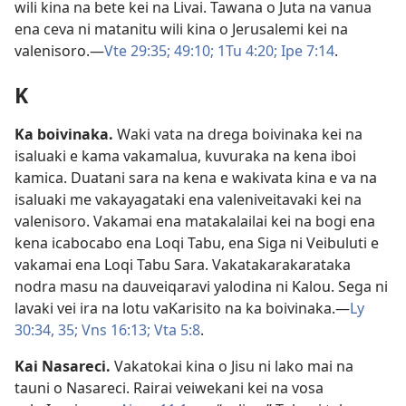
wili kina na bete kei na Livai. Tawana o Juta na vanua
ena ceva ni matanitu wili kina o Jerusalemi kei na
valenisoro.​—
Vte 29:35;
49:10;
1Tu 4:20;
Ipe 7:14
.
K
Ka boivinaka
.
Waki vata na drega boivinaka kei na
isaluaki e kama vakamalua, kuvuraka na kena iboi
kamica. Duatani sara na kena e wakivata kina e va na
isaluaki me vakayagataki ena valeniveitavaki kei na
valenisoro. Vakamai ena matakalailai kei na bogi ena
kena icabocabo ena Loqi Tabu, ena Siga ni Veibuluti e
vakamai ena Loqi Tabu Sara. Vakatakarakarataka
nodra masu na dauveiqaravi yalodina ni Kalou. Sega ni
lavaki vei ira na lotu vaKarisito na ka boivinaka.​—
Ly
30:34, 35;
Vns 16:13;
Vta 5:8
.
Kai Nasareci
.
Vakatokai kina o Jisu ni lako mai na
tauni o Nasareci. Rairai veiwekani kei na vosa