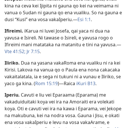
kina na ceva kei Ijipita ni gauna qo kei na veimama ni
vanua o Sudan ni gauna qo ena vualiku. So na gauna e
dusi “Kusi” ena vosa vakaIperiu.​—
Esi 1:1
.
Ifireimi
.
iKarua ni luvei Josefa, qai yaca ni dua na
yavusa e Isireli. Ni tawase o Isireli, e yavusa rogo o
Ifireimi mani matataka na matanitu e tini na yavusa.​—
Vte 41:52;
Jr 7:15
.
Iliriko
.
Dua na yasana vakaRoma ena vualiku ni ra kei
Kirisi. Lakova na vanua qo o Paula ena nona cakacaka
vakaitalatala, ia e sega ni tukuni ni a vunau e Iliriko, se
yaco ga kina. (
Rom 15:19
)​—Raica
iKuri B13
.
Iperiu
.
Cavuti e liu vei Eparaama (Eparama) me
vakaduiduitaki koya vei ira na Amoraiti era volekati
koya. Oti e cavuti vei ira na kawa i Eparama, vei Jekope
na makubuna, kei na nodra vosa. Gauna i Jisu, e okati
ena vosa vakaIperiu e levu na vosa vakaArame, e