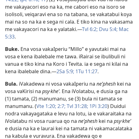
me vakayacori eso na ka, me cabori eso na isoro se
isolisoli, veiqaravi ena so na tabana, se vakatabui koya
mai na so na ka e sega ni cala. E tiko kina na vakasama
me vakayacori na ka e yalataki.​—
Tvl 6:2;
Dvu 5:4;
Mac
5:33
.
Buke
.
Ena vosa vakaIperiu “Millo” e yavutaki mai na
vosa e kena ibalebale me tawa. iRairai se ibulibuli ni
vanua e tiko kina na Koro i Tevita. ia e sega ni kilai na
kena ibalebale dina.​—
2Sa 5:9;
1Tu 11:27
.
Bula
.
iVakadewa ni vosa vakaIperiu na
neʹphesh
kei na
vosa vaKirisi na
psy·kheʹ.
Ena iVolatabu, e dusia ga na
(1) tamata, (2) manumanu, se (3) bula ni tamata se
manumanu. (
Vte 1:20;
2:7;
Tvl 31:28;
1Pi 3:20
) Duidui
nodra vakayagataka e levu na lotu, ia e vakaraitaka na
iVolatabu ni vosa ruarua qo na
neʹphesh
kei na
psy·kheʹ
e dusia na ka e laurai kei na tamata ni vakamacalataka
na kabula e vuravura. Ena vakadewa qo e