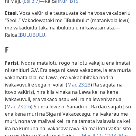
ni Maji. (
Esi 3:7
)​—Raica
iKuri B15
.
Etesi
.
Vosa vaKirisi e tautauvata kei na vosa vakaIperiu
“Seoli.” Vakadewataki me “iBulubulu” (matanivola levu)
me vakaduiduitaka na ibulubulu ni kawatamata.​—
Raica
IBULUBULU
.
F
Farisi
.
Nodra matalotu rogo na lotu vakaJiu ena imatai
ni senitiuri G.V. Era sega ni kawa vakabete, ia era muria
vakamatailalai na Lawa, era vakabibitaka nodra
ivakavuvuli e sega ni volai. (
Mac 23:23
) Ra saqata na
itovo vaKirisi, nira kila vinaka na Lawa kei na kena
ivakavuvuli, era vakacolasau vei ira na lewenivanua.
(
Mac 23:2-6
) So era lewe ni Sanadrini. Ra dau saqati Jisu
ena kena muri na Siga ni Vakacecegu, na ivakarau me
muri, nona veimaliwai kei ira na tamata ivalavala ca kei
ira na kumuna na ivakacavacava. Ra mai lotu vaKarisito
eso wili kina o Saula mai Tarisu.​—
Mac 9:11;
12:14;
Mar