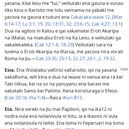
yasana, kilai levu me “tui,” veiliutaki ena gauna e vunau
tiko kina o Karisito me tolu veimama na yabaki me
yacova na gauna e tukuni ena
Cakacaka wase 12
. (
Mar
6:14-17;
Lu 3:1,
19, 20;
13:31, 32;
23:6-15;
Cak 4:27;
13:1
)
Dua na agilosi ni Kalou e qai vakamatei Eroti Akaripa
na iMatai, na makubui Eroti na Ka Levu, e veiliutaki ga
vakalekaleka. (
Cak 12:1-6,
18-23
) Veiliutaki sara na
luvena o Eroti Akaripa na iKarua, me yacova nira vorati
Roma na Jiu.​—
Cak 23:35;
25:13,
22-27;
26:1, 2,
19-32
.
Esia
.
Ena iVolatabu vaKirisi vaKarisito, qo na yasana
vakaRoma, wili kina e dua na iwase ni vanua ena ra kei
Taki nikua, kei na so na yanuyanu ena baravi me
vakataki Samo kei Patimo. Kena koroturaga o Efeso.
(
Cak 20:16;
Vta 1:4
)​—Raica
iKuri B13
.
Eta
.
Nira sereki na Jiu mai Papiloni, qo na ika12 ni
nodra vula ena ivolanivula ni lotu, ia e ikaono ni vula
ena ivolanivula ni teitei. Ena loma ni Feperueri ina loma