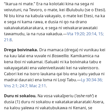
“ikarua ni mate.” Era na kolotaki kina na sega ni
veivutuni, na Tevoro, o mate, kei iBulubulu (se o Etesi).
Ni biu kina na kabula vakayalo, o mate kei Etesi, na ka
e sega ni kama rawa, e dusia ni qo na drano
vakaivakatakarakara, e sega ni veivakararawataki
tawamudu, ia na rusa vakadua.​—
Vta 19:20;
20:14, 15;
21:8
.
Drega boivinaka
.
Dra mamaca (drega) ni vunikau kei
na kau lalai ena vuvale ni
Boswellia.
Kamikamica na
kena iboi ni vakamai. iSaluaki ni ka boivinaka tabu e
vakayagataki ena valeniveitavaki kei na valenisoro.
Cabori kei na isoro laukana qai biu ena iyatu yadua ni
madrai dauraici ena loma ni Loqi Tabu.​—
Ly 30:34-36;
Vns 2:1;
24:7;
Mac 2:11
.
Duru ni sokalou
.
Na vosa vakaIperiu (
ʼashe·rahʹ
) e
dusia (1) duru ni sokalou e vakatakarakarataki Asera,
na kalou yalewa ni vakatubukawa ni Kenani, se