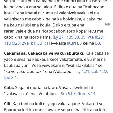
se kau e ubi ena kaukamea me cabori kina na isoro se
ka boivinaka ena sokalou. E tiko e dua na “icabocabo
koula” ena imatai ni rumu ni valeniveitavaki kei na
valenisoro me cabo kina na ka boivinaka, e caka mai
na kau qai ubi ena koula. E tiko e
tuba ena
raranivale e dua na “icabocabonisoro kopa” levu me
cabo kina na isoro kama. (
Ly 27:1;
39:38, 39;
Vte 8:20;
1Tu 6:20;
2Ve 4:1;
Lu 1:11
)​—Raica
iKuri B5
kei na
B8
.
Cakamana
,
Cakacaka veivakurabuitaki
.
Ka e caka se
yaco e sivia na kaukaua kece vakatamata, e vu mai na
kaukaua vuni. Vosa veiwekani ni “ivakatakilakila,” se
“ka veivakurabuitaki” ena iVolatabu.​—
Ly 4:21;
Cak 4:22;
Ipe 2:4
.
Cala
.
Sega ni muria na lawa. Vosa veiwekani ni
“ivalavala ca” ena iVolatabu.​—
Sm 51:3;
Rom 5:14
.
Cili
.
Kau tani na kuli ni yago vakatagane. Vakaroti vei
Eparama kei ira nona kawa, e sega ni baleti ira na lotu