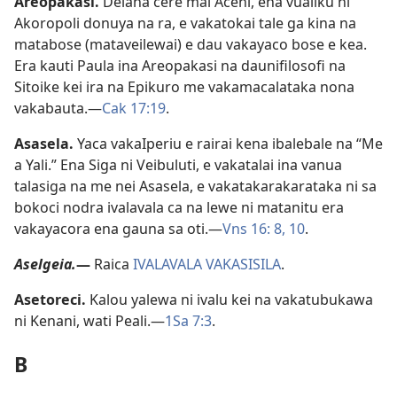
Areopakasi
.
Delana cere mai Aceni, ena vualiku ni
Akoropoli donuya na ra, e vakatokai tale ga kina na
matabose (mataveilewai) e dau vakayaco bose e kea.
Era kauti Paula ina Areopakasi na daunifilosofi na
Sitoike kei ira na Epikuro me vakamacalataka nona
vakabauta.​—
Cak 17:19
.
Asasela
.
Yaca vakaIperiu e rairai kena ibalebale na “Me
a Yali.” Ena Siga ni Veibuluti, e vakatalai ina vanua
talasiga na me nei Asasela, e vakatakarakarataka ni sa
bokoci nodra ivalavala ca na lewe ni matanitu era
vakayacora ena gauna sa oti.​—
Vns 16: 8,
10
.
Aselgeia
.
​—
Raica
IVALAVALA VAKASISILA
.
Asetoreci
.
Kalou yalewa ni ivalu kei na vakatubukawa
ni Kenani, wati Peali.​—
1Sa 7:3
.
B