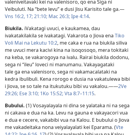
valeniveitavaki kei na valenisoro, qo ena Siga ni
Veibuluti. Na “bete levu” e dusi Jisu Karisito tale ga.​—
Vns 16:2,
17;
21:10;
Mac 26:3;
Ipe 4:14
.
Biukila
.
iVakatagi uvuci, e kaukamea, dau
ivakatakilakila se ivakatagi. Vakarota o Jiova ena
Tiko
Voli Mai na Lekutu 10:2
, me caka e rua na biukila siliva
me uvuci mera kacivi kina na isoqosoqo, mera tokitaki
na keba, se vakarogoya na ivalu. Rairai biukila dodonu,
sega ni “ileu” loveci ni manumanu. Vakayagataki
tale ga ena valenisoro, sega ni vakamacalataki na
kedra ibulibuli. Kena rorogo e dusia na vakatulewa bibi
i Jiova, se so tale na itukutuku bibi vu vakalou.​——
2Ve
29:26;
Ese 3:10;
1Ko 15:52;
Vta 8:7–11:15
.
Bubului
.
(1) Vosayalayala ni dina se yalataka ni na sega
ni cakava e dua na ka. Levu na gauna e vakayacori vua
e dua e cecere, vakabibi vua na Kalou. E bubului o Jiova
me vakadeitaka nona veiyalayalati kei Eparama. (
Vte
14:22;
Ipe 6:16, 17
) (2) Vosayalayala bibi vua na Kalou