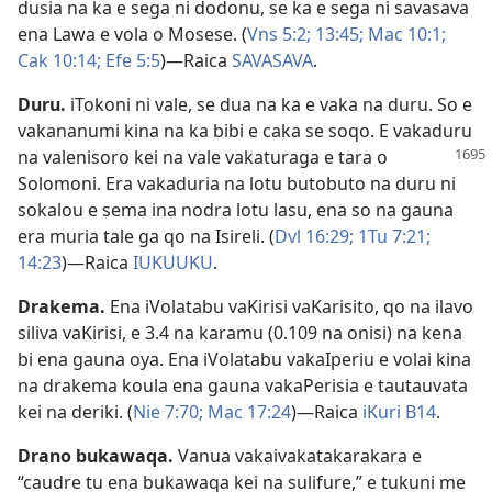
dusia na ka e sega ni dodonu, se ka e sega ni savasava
ena Lawa e vola o Mosese. (
Vns 5:2;
13:45;
Mac 10:1;
Cak 10:14;
Efe 5:5
)​—Raica
SAVASAVA
.
Duru
.
iTokoni ni vale, se dua na ka e vaka na duru. So e
vakananumi kina na ka bibi e caka se soqo. E vakaduru
na valenisoro kei
na vale vakaturaga e tara o
Solomoni. Era vakaduria na lotu butobuto na duru ni
sokalou e sema ina nodra lotu lasu, ena so na gauna
era muria tale ga qo na Isireli. (
Dvl 16:29;
1Tu 7:21;
14:23
)​—Raica
IUKUUKU
.
Drakema
.
Ena iVolatabu vaKirisi vaKarisito, qo na ilavo
siliva vaKirisi, e 3.4 na karamu (0.109 na onisi) na kena
bi ena gauna oya. Ena iVolatabu vakaIperiu e volai kina
na drakema koula ena gauna vakaPerisia e tautauvata
kei na deriki. (
Nie 7:70;
Mac 17:24
)​—Raica
iKuri B14
.
Drano bukawaqa
.
Vanua vakaivakatakarakara e
“caudre tu ena bukawaqa kei na sulifure,” e tukuni me