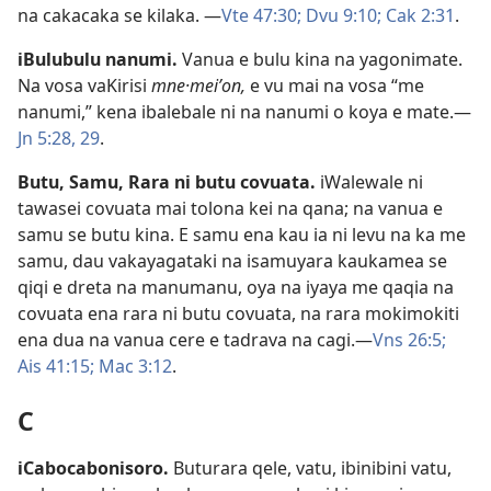
na cakacaka se kilaka. ​—
Vte 47:30;
Dvu 9:10;
Cak 2:31
.
iBulubulu nanumi
.
Vanua e bulu kina na yagonimate.
Na vosa vaKirisi
mne·meiʹon,
e vu mai na vosa “me
nanumi,” kena ibalebale ni na nanumi o koya e mate.​—
Jn 5:28, 29
.
Butu, Samu,
Rara ni butu covuata
.
iWalewale ni
tawasei covuata mai tolona kei na qana; na vanua e
samu se butu kina. E samu ena kau ia ni levu na ka me
samu, dau vakayagataki na isamuyara kaukamea se
qiqi e dreta na manumanu, oya na iyaya me qaqia na
covuata ena rara ni butu covuata, na rara mokimokiti
ena dua na vanua cere e tadrava na cagi.​—
Vns 26:5;
Ais 41:15;
Mac 3:12
.
C
iCabocabonisoro
.
Buturara qele, vatu, ibinibini vatu,