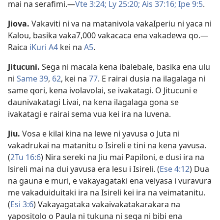
mai na serafimi.​—
Vte 3:24;
Ly 25:20;
Ais 37:16;
Ipe 9:5
.
Jiova
.
Vakaviti ni va na matanivola vakaIperiu ni yaca ni
Kalou, basika vaka7,000 vakacaca ena vakadewa qo.​—
Raica
iKuri A4
kei na
A5
.
Jitucuni
.
Sega ni macala kena ibalebale, basika ena ulu
ni
Same 39
,
62
, kei na
77
. E rairai dusia na ilagalaga ni
same qori, kena ivolavolai, se ivakatagi. O Jitucuni e
daunivakatagi Livai, na kena ilagalaga gona se
ivakatagi e rairai sema vua kei ira na luvena.
Jiu
.
Vosa e kilai kina na lewe ni yavusa o Juta ni
vakadrukai na matanitu o Isireli e tini na kena yavusa.
(
2Tu 16:6
) Nira sereki na Jiu mai Papiloni, e dusi ira na
lsireli mai na dui yavusa era lesu i Isireli. (
Ese 4:12
) Dua
na gauna e muri, e vakayagataki ena veiyasa i vuravura
me vakaduiduitaki ira na Isireli kei ira na veimatanitu.
(
Esi 3:6
) Vakayagataka vakaivakatakarakara na
yapositolo o Paula ni tukuna ni sega ni bibi ena