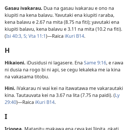
Gasau ivakarau
.
Dua na gasau ivakarau e ono na
kiupiti na kena balavu. Yavutaki ena kiupiti raraba,
kena balavu e 2.67 na mita (8.75 na fiti); yavutaki ena
kiupiti balavu, kena balavu e 3.11 na mita (10.2 na fiti).
(
Isi 40:3,
5;
Vta 11:1
)​—Raica
iKuri B14
.
H
Hikaioni
.
iDusidusi ni lagasere. Ena
Same 9:16
, e rawa
ni dusia na rogo bi ni api, se cegu lekaleka me ia kina
na vakasama titobu.
Hini
.
iVakarau ni wai kei na itawatawa me vakarautaki
kina. Tautauvata kei na 3.67 na lita (7.75 na paidi). (
Ly
29:40
)​—Raica
iKuri B14
.
I
Iciopea
.
Matanitu makawa ena ceva kei Ijipita, okati