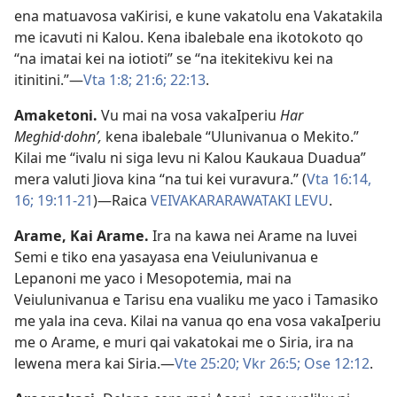
ena matuavosa vaKirisi, e kune vakatolu ena Vakatakila
me icavuti ni Kalou. Kena ibalebale ena ikotokoto qo
“na imatai kei na iotioti” se “na itekitekivu kei na
itinitini.”​—
Vta 1:8;
21:6;
22:13
.
Amaketoni
.
Vu mai na vosa vakaIperiu
Har
Meghid·dohnʹ,
kena ibalebale “Ulunivanua o Mekito.”
Kilai me “ivalu ni siga levu ni Kalou Kaukaua Duadua”
mera valuti Jiova kina “na tui kei vuravura.” (
Vta 16:14,
16;
19:11-21
)​—Raica
VEIVAKARARAWATAKI LEVU
.
Arame
,
Kai Arame
.
Ira na kawa nei Arame na luvei
Semi e tiko ena yasayasa ena Veiulunivanua e
Lepanoni me yaco i Mesopotemia, mai na
Veiulunivanua e Tarisu ena vualiku me yaco i Tamasiko
me yala ina ceva. Kilai na vanua qo ena vosa vakaIperiu
me o Arame, e muri qai vakatokai me o Siria, ira na
lewena mera kai Siria.​—
Vte 25:20;
Vkr 26:5;
Ose 12:12
.