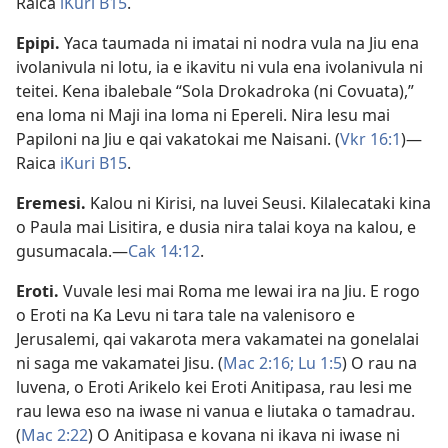
Raica
iKuri B15
.
Epipi
.
Yaca taumada ni imatai ni nodra vula na Jiu ena
ivolanivula ni lotu, ia e ikavitu ni vula ena ivolanivula ni
teitei. Kena ibalebale “Sola Drokadroka (ni Covuata),”
ena loma ni Maji ina loma ni Epereli. Nira lesu mai
Papiloni na Jiu e qai vakatokai me Naisani. (
Vkr 16:1
)​—
Raica
iKuri B15
.
Eremesi
.
Kalou ni Kirisi, na luvei Seusi. Kilalecataki kina
o Paula mai Lisitira, e dusia nira talai koya na kalou, e
gusumacala.​—
Cak 14:12
.
Eroti
.
Vuvale lesi mai Roma me lewai ira na Jiu. E rogo
o Eroti na Ka Levu ni tara tale na valenisoro e
Jerusalemi, qai vakarota mera vakamatei na gonelalai
ni saga me vakamatei Jisu. (
Mac 2:16;
Lu 1:5
) O rau na
luvena, o Eroti Arikelo kei Eroti Anitipasa, rau lesi me
rau lewa eso na iwase ni vanua e liutaka o tamadrau.
(
Mac 2:22
) O Anitipasa e kovana ni ikava ni iwase ni