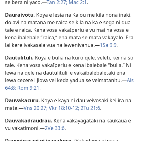
se bera ni yaco.​—
Tan 2:27;
Mac 2:1
.
Dauraivotu
.
Koya e lesia na Kalou me kila nona inaki,
dolavi na matana me raica se kila na ka e sega ni dua
tale e raica. Kena vosa vakaIperiu e vu mai na vosa e
kena ibalebale “raica,” ena mata se mata vakayalo. Era
lai kere ivakasala vua na lewenivanua.​—
1Sa 9:9
.
Dautulituli
.
Koya e bulia na kuro qele, veleti, kei na so
tale. Kena vosa vakaIperiu e kena ibalebale “bulia.” Ni
lewa na qele na dautulituli, e vakaibalebaletaki ena
lewa cecere i Jiova vei keda yadua se veimatanitu.​—
Ais
64:8;
Rom 9:21
.
Dauvakacuru
.
Koya e kaya ni dau veivosaki kei ira na
mate.​—
Vns 20:27;
Vkr 18:10-12;
2Tu 21:6
.
Dauvakadraudrau
.
Kena vakayagataki na kaukaua e
vu vakatimoni.​—
2Ve 33:6
.
Dauveiqaravi ni ivavakoso
.
iVakadewa ni vosa