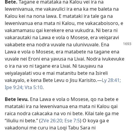
Bete
.
Tagane e matataka na Kalou vei ira na
lewenivanua, me vakavulici ira ena ka me baleta na
Kalou kei na nona lawa. E matataki ira tale ga na
lewenivanua ena mata ni Kalou, me vakacaboisoro, e
vakamamasu qai kerekere ena vukudra. Ni bera ni
vakarautaki na Lawa e vola o Mosese, era veiqaravi
vakabete ena nodra vuvale na ulunivuvale.
Ena
Lawa e vola o Mosese, era matabete na tagane ena
vuvale nei Eroni ena yavusa na Livai. Nodra ivukevuke
o ira na vo ni tagane era Livai. Ni tauyavu na
veiyalayalati vou e mai matanitu bete na Isireli
vakayalo, e kena Bete Levu o Jisu Karisito.​—
Ly 28:41;
Ipe 9:24;
Vta 5:10
.
Bete levu
.
Ena Lawa e vola o Mosese, qo na bete e
matataki ira na lewenivanua ena mata ni Kalou qai
raica nodra cakacaka na vo ni bete. Kilai tale ga me
“iliuliu ni bete.” (
2Ve 26:20;
Ese 7:5
) O koya ga e
vakadonui me curu ina Loqi Tabu Sara ni