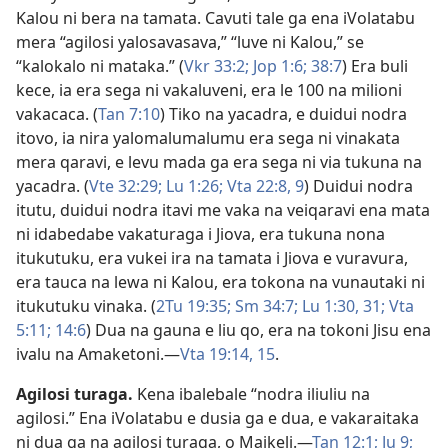
Kalou ni bera na tamata. Cavuti tale ga ena iVolatabu
mera “agilosi yalosavasava,” “luve ni Kalou,” se
“kalokalo ni mataka.” (
Vkr 33:2;
Jop 1:6;
38:7
) Era buli
kece, ia era sega ni vakaluveni, era le 100 na milioni
vakacaca. (
Tan 7:10
) Tiko na yacadra, e duidui nodra
itovo, ia nira yalomalumalumu era sega ni vinakata
mera qaravi, e levu mada ga era sega ni via tukuna na
yacadra. (
Vte 32:29;
Lu 1:26;
Vta 22:8, 9
) Duidui nodra
itutu, duidui nodra itavi me vaka na veiqaravi ena mata
ni idabedabe vakaturaga i Jiova, era tukuna nona
itukutuku, era vukei ira na tamata i Jiova e vuravura,
era tauca na lewa ni Kalou, era tokona na vunautaki ni
itukutuku vinaka. (
2Tu 19:35;
Sm 34:7;
Lu 1:30, 31;
Vta
5:11;
14:6
) Dua na gauna e liu qo, era na tokoni Jisu ena
ivalu na Amaketoni.​—
Vta 19:14, 15
.
Agilosi turaga
.
Kena ibalebale “nodra iliuliu na
agilosi.” Ena iVolatabu e dusia ga e dua, e vakaraitaka
ni dua ga na agilosi turaga, o Maikeli.​—
Tan 12:1;
Ju 9;