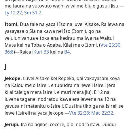
me taura na vutovuto waini wiwi me biu e gusu i Jisu.​—
Ly 12:22;
Sm 51:7
.
Itomi
.
Dua tale na yaca i Iso na luvei Aisake. Ra lewa na
yasayasa o Sia na kawa nei Iso (Itomi), qo na
veiulunivanua e toka ena kedrau maliwa na Waitui
Mate kei na Toba o Aqaba. Kilai me o Itomi. (
Vte 25:30;
36:8
)​—Raica
iKuri B3
kei na
B4
.
J
Jekope
.
Luvei Aisake kei Repeka, qai vakayacani koya
na Kalou me o Isireli, e tubudra na lewe i Isireli (era
kilai tale ga mera Isireli, e muri mera Jiu). E 12 na
luvena tagane, nodratou kawa era lewena na 12 na
yavusa ni matanitu o Isireli. Dusi ira tiko ga na Isireli se
lewe i Isireli na yaca Jekope.​—
Vte 32:28;
Mac 22:32
.
Jerupi
.
Ira na agilosi cecere, bibi nodra itavi. Duidui