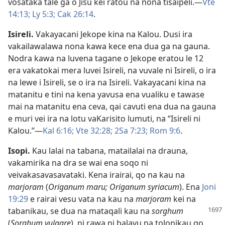
vosataka tale ga o Jisu kei ratou na nona tisaipeli.​—
Vte
14:13;
Ly 5:3;
Cak 26:14
.
Isireli
.
Vakayacani Jekope kina na Kalou. Dusi ira
vakailawalawa nona kawa kece ena dua ga na gauna.
Nodra kawa na luvena tagane o Jekope eratou le 12
era vakatokai mera luvei Isireli, na vuvale ni Isireli, o ira
na lewe i Isireli, se o ira na Isireli. Vakayacani kina na
matanitu e tini na kena yavusa ena vualiku e tawase
mai na matanitu ena ceva, qai cavuti ena dua na gauna
e muri vei ira na lotu vaKarisito lumuti, na “Isireli ni
Kalou.”​—
Kal 6:16;
Vte 32:28;
2Sa 7:23;
Rom 9:6
.
Isopi
.
Kau lalai na tabana, matailalai na drauna,
vakamirika na dra se wai ena soqo ni
veivakasavasavataki. Kena irairai, qo na kau na
marjoram
(
Origanum maru; Origanum syriacum
). Ena
Joni
19:29
e rairai vesu vata na kau na
marjoram
kei na
tabanikau,
se dua na mataqali kau na
sorghum
(
Sorghum vulgare
), ni rawa ni balavu na tolonikau qo