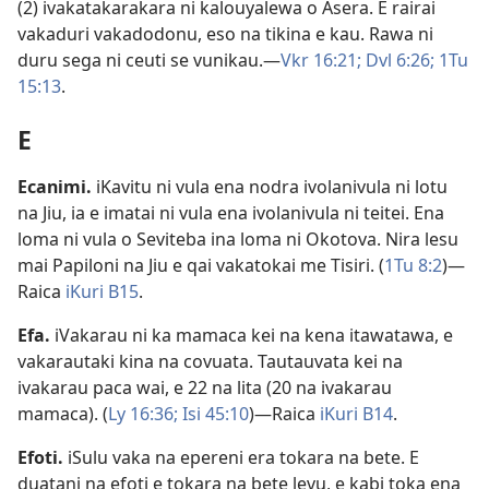
(2) ivakatakarakara ni kalouyalewa o Asera. E rairai
vakaduri vakadodonu, eso na tikina e kau. Rawa ni
duru sega ni ceuti se vunikau.​—
Vkr 16:21;
Dvl 6:26;
1Tu
15:13
.
E
Ecanimi
.
iKavitu ni vula ena nodra ivolanivula ni lotu
na Jiu, ia e imatai ni vula ena ivolanivula ni teitei. Ena
loma ni vula o Seviteba ina loma ni Okotova. Nira lesu
mai Papiloni na Jiu e qai vakatokai me Tisiri. (
1Tu 8:2
)​—
Raica
iKuri B15
.
Efa
.
iVakarau ni ka mamaca kei na kena itawatawa, e
vakarautaki kina na covuata. Tautauvata kei na
ivakarau paca wai, e 22 na lita (20 na ivakarau
mamaca). (
Ly 16:36;
Isi 45:10
)​—Raica
iKuri B14
.
Efoti
.
iSulu vaka na epereni era tokara na bete. E
duatani na efoti e tokara na bete levu, e kabi toka ena