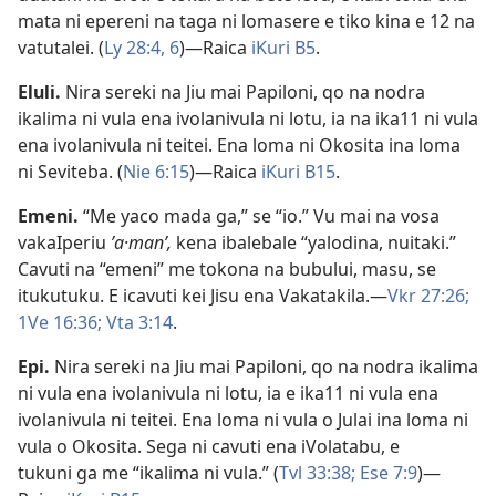
mata ni epereni na taga ni lomasere e tiko kina e 12 na
vatutalei. (
Ly 28:4,
6
)​—Raica
iKuri B5
.
Eluli
.
Nira sereki na Jiu mai Papiloni, qo na nodra
ikalima ni vula ena ivolanivula ni lotu, ia na ika11 ni vula
ena ivolanivula ni teitei. Ena loma ni Okosita ina loma
ni Seviteba. (
Nie 6:15
)​—Raica
iKuri B15
.
Emeni
.
“Me yaco mada ga,” se “io.” Vu mai na vosa
vakaIperiu
ʼa·manʹ,
kena ibalebale “yalodina, nuitaki.”
Cavuti na “emeni” me tokona na bubului, masu, se
itukutuku. E icavuti kei Jisu ena Vakatakila.​—
Vkr 27:26;
1Ve 16:36;
Vta 3:14
.
Epi
.
Nira sereki na Jiu mai Papiloni, qo na nodra ikalima
ni vula ena ivolanivula ni lotu, ia e ika11 ni vula ena
ivolanivula ni teitei. Ena loma ni vula o Julai ina loma ni
vula o Okosita. Sega ni cavuti ena iVolatabu, e
tukuni ga me “ikalima ni vula.” (
Tvl 33:38;
Ese 7:9
)​—