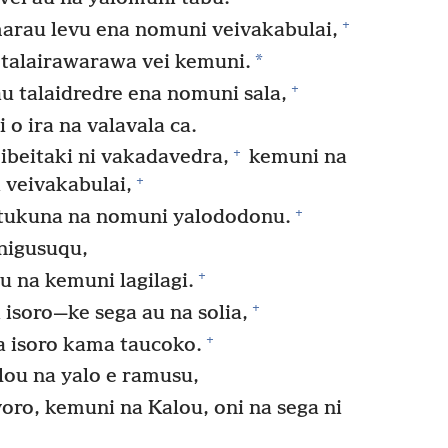
+
marau levu ena nomuni veivakabulai,
*
talairawarawa vei kemuni.
+
au talaidredre ena nomuni sala,
 o ira na valavala ca.
+
ibeitaki ni vakadavedra,
kemuni na
+
 veivakabulai,
+
tukuna na nomuni yalododonu.
enigusuqu,
+
 na kemuni lagilagi.
+
 isoro—ke sega au na solia,
+
a isoro kama taucoko.
alou na yalo e ramusu,
voro, kemuni na Kalou, oni na sega ni