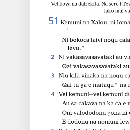
Vei koya na dairekita. Na sere i Tev
lako mai vu
51
Kemuni na Kalou, ni loma
+
Ni bokoca laivi noqu ca
+
levu.
2
Ni vakasavasavataki au vi
Qai vakasavasavataki au
3
Niu kila vinaka na noqu ca
*
Qai tu ga e mataqu
na n
4
Vei kemuni—vei kemuni dua
Au sa cakava na ka ca e
Oni yalododonu gona ni 
E dodonu na nomuni lew