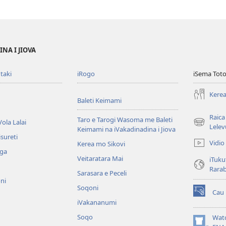
NA I JIOVA
taki
iRogo
iSema Toto
Kerea
Baleti Keimami
Raica
Taro e Tarogi Wasoma me Baleti
ola Lalai
(opens
Lelev
Keimami na iVakadinadina i Jiova
new
sureti
Vidio
Kerea mo Sikovi
window)
aga
Veitaratara Mai
iTuku
Rara
Sarasara e Peceli
ni
Soqoni
Cau
(opens
iVakananumi
new
window)
Soqo
Wat