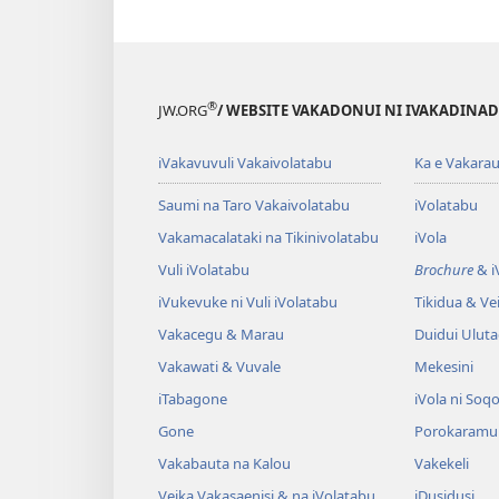
®
JW.ORG
/ WEBSITE VAKADONUI NI IVAKADINADI
iVakavuvuli Vakaivolatabu
Ka e Vakarau
Saumi na Taro Vakaivolatabu
iVolatabu
Vakamacalataki na Tikinivolatabu
iVola
Vuli iVolatabu
Brochure
& iV
iVukevuke ni Vuli iVolatabu
Tikidua & Vei
Vakacegu & Marau
Duidui Ulut
Vakawati & Vuvale
Mekesini
iTabagone
iVola ni Soqo
Gone
Porokaramu
Vakabauta na Kalou
Vakekeli
Veika Vakasaenisi & na iVolatabu
iDusidusi