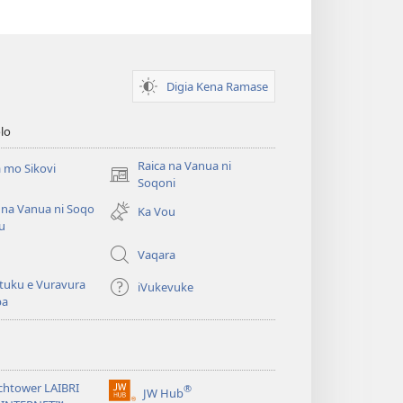
Digia Kena Ramase
lo
Raica na Vanua ni
 mo Sikovi
(opens
Soqoni
new
 na Vanua ni Soqo
Ka Vou
window)
u
Vaqara
tuku e Vuravura
iVukevuke
ba
chtower LAIBRI
®
JW Hub
(opens