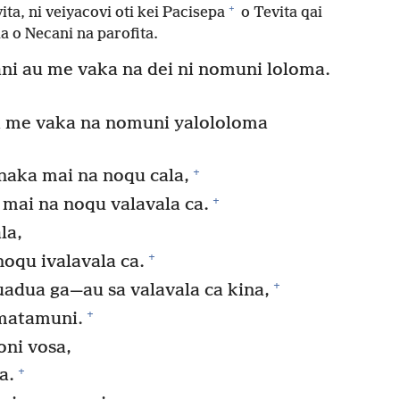
+
ita, ni veiyacovi oti kei Pacisepa
o Tevita qai
a o Necani na parofita.
ni au me vaka na dei ni nomuni loloma.
la me vaka na nomuni yalololoma
+
naka mai na noqu cala,
+
 mai na noqu valavala ca.
la,
+
oqu ivalavala ca.
+
dua ga—au sa valavala ca kina,
+
 matamuni.
oni vosa,
+
a.