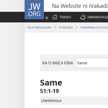
JW.ORG
Na Website ni iVakadi
TEKIVU
IVAKAVUVUL
Ka e Vakarautaki
iVolatabu
Vakadewa ni Vurav
KA O RAICA KINA
iVola
ena
iVolatabu
Same
51:1-19
LEWENIVOLA