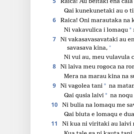
5
Raica! Au beitaki ena cala
Qai kunekunetaki au o ti
6
Raica! Oni marautaka na ka
*
Ni vakavulica i lomaqu
7
Ni vakasavasavataki au en
+
savasava kina,
Ni vui au, meu vulavula 
8
Ni laiva meu rogoca na ror
Mera na marau kina na su
9
*
Ni vagolea tani
na matam
*
Qai qusia laivi
na noqu 
10
Ni bulia na lomaqu me sa
Qai biuta e lomaqu e dua
11
Ni kua ni viritaki au laiv
Kua tale ga ni kauta tani