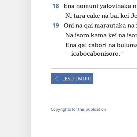
18
Ena nomuni yalovinaka ni 
Ni tara cake na bai kei J
19
Oni na qai marautaka na 
Na isoro kama kei na iso
Ena qai cabori na bulu
+
icabocabonisoro.
LESU I MURI
Copyrights for this publication