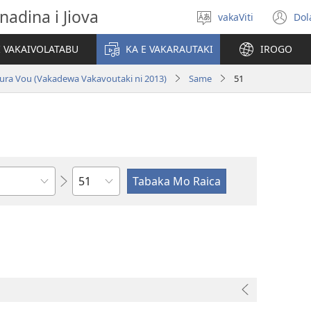
nadina i Jiova
vakaViti
Dol
Digia
(o
na
n
I VAKAIVOLATABU
KA E VAKARAUTAKI
IROGO
Vosa
wi
ura Vou (Vakadewa Vakavoutaki ni 2013)
Same
51
Wase