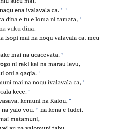
 niu sucu mai,
+
*
naqu ena ivalavala ca.
+
 dina e tu e loma ni tamata,
na vuku dina.
a isopi mai na noqu valavala ca, meu
+
cake mai na ucacevata.
ogo ni reki kei na marau levu,
+
i oni a qaqia.
+
uni mai na noqu ivalavala ca,
+
cala kece.
+
vasava, kemuni na Kalou,
+
 na yalo vou,
na kena e tudei.
i mai matamuni,
 vei au na yalomuni tabu.