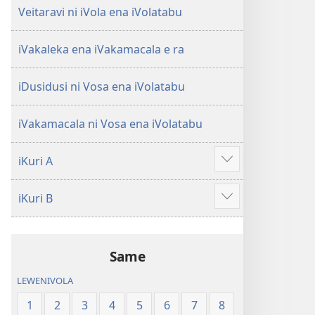
Veitaravi ni iVola ena iVolatabu
iVakaleka ena iVakamacala e ra
iDusidusi ni Vosa ena iVolatabu
iVakamacala ni Vosa ena iVolatabu
iKuri A
Show
more
iKuri B
Show
more
Same
LEWENIVOLA
1
2
3
4
5
6
7
8