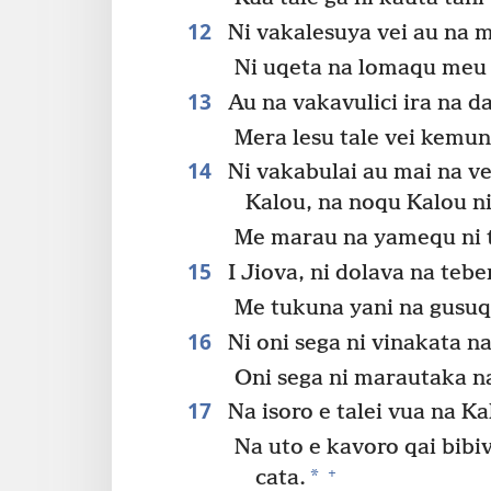
12
Ni vakalesuya vei au na 
Ni uqeta na lomaqu meu 
13
Au na vakavulici ira na d
Mera lesu tale vei kemuni
14
Ni vakabulai au mai na ve
Kalou, na noqu Kalou ni
Me marau na yamequ ni 
15
I Jiova, ni dolava na teb
Me tukuna yani na gusuqu
16
Ni oni sega ni vinakata na
Oni sega ni marautaka n
17
Na isoro e talei vua na K
Na uto e kavoro qai bibi
+
*
cata.