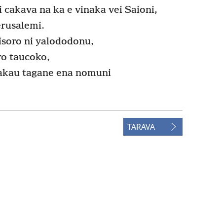
cakava na ka e vinaka vei Saioni,
erusalemi.
isoro ni yalododonu,
ro taucoko,
makau tagane ena nomuni
TARAVA