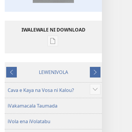
IWALEWALE NI DOWNLOAD
Sala
me
download
kina
LEWENIVOLA
na
LESU
TARAVA
ka
I
e
MURI
Cava e Kaya na Vosa ni Kalou?
Show
tabaki
more
iVolatabu-
iVakamacala Taumada
Vakadewa
ni
iVola ena iVolatabu
Vuravura
Vou