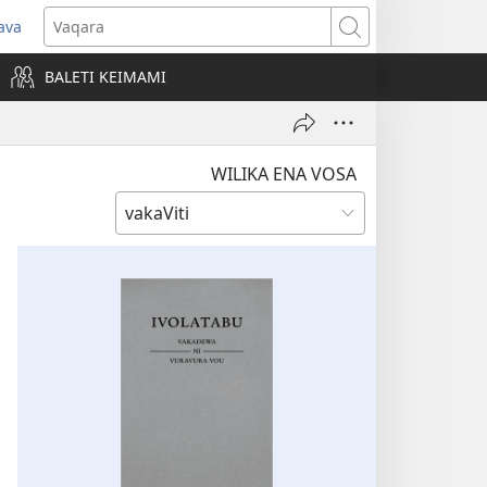
ava
pens
Vaqara
ew
BALETI KEIMAMI
ndow)
WILIKA ENA VOSA