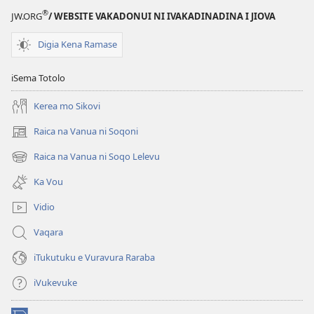
ni
®
JW.ORG
/ WEBSITE VAKADONUI NI IVAKADINADINA I JIOVA
Vuravura
Vou
Digia Kena Ramase
iSema Totolo
Kerea mo Sikovi
Raica na Vanua ni Soqoni
(opens
new
Raica na Vanua ni Soqo Lelevu
(opens
window)
new
Ka Vou
window)
Vidio
Vaqara
iTukutuku e Vuravura Raraba
iVukevuke