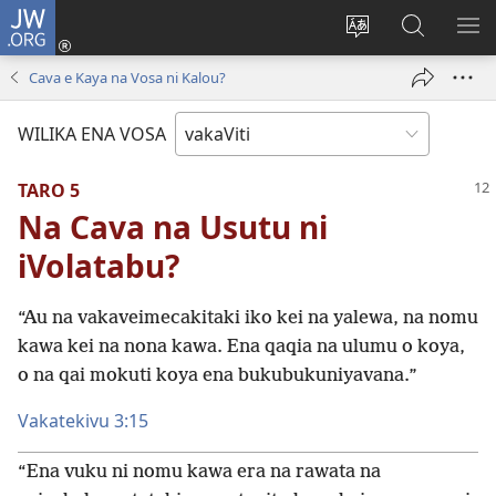
JW.ORG
Dolava
(opens
Veisautaka
Vaqara
VA
new
na
ena
NA
Cava e Kaya na Vosa ni Kalou?
window)
Vosa
JW.ORG
LIS
WILIKA ENA VOSA
TARO 5
Na Cava na Usutu ni
iVolatabu?
“Au na vakaveimecakitaki iko kei na yalewa, na nomu
kawa kei na nona kawa. Ena qaqia na ulumu o koya,
o na qai mokuti koya ena bukubukuniyavana.”
Vakatekivu 3:15
“Ena vuku ni nomu kawa era na rawata na