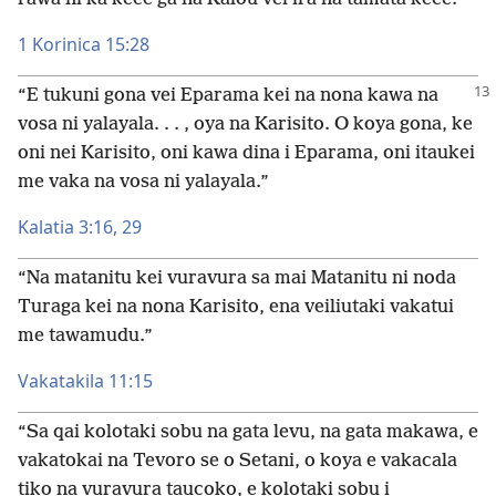
1 Korinica 15:28
“E tukuni gona vei Eparama kei na nona kawa na
vosa ni yalayala. . . , oya na Karisito. O koya gona, ke
oni nei Karisito, oni kawa dina i Eparama, oni itaukei
me vaka na vosa ni yalayala.”
Kalatia 3:16,
29
“Na matanitu kei vuravura sa mai Matanitu ni noda
Turaga kei na nona Karisito, ena veiliutaki vakatui
me tawamudu.”
Vakatakila 11:15
“Sa qai kolotaki sobu na gata levu, na gata makawa, e
vakatokai na Tevoro se o Setani, o koya e vakacala
tiko na vuravura taucoko, e kolotaki sobu i