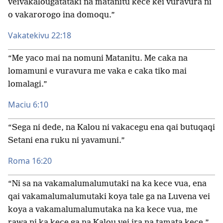
veivakalougatataki na matanitu kece kei vuravura ni
o vakarorogo ina domoqu.”
Vakatekivu 22:18
“Me yaco mai na nomuni Matanitu. Me caka na
lomamuni e vuravura me vaka e caka tiko mai
lomalagi.”
Maciu 6:10
“Sega ni dede, na Kalou ni vakacegu ena qai butuqaqi
Setani ena ruku ni yavamuni.”
Roma 16:20
“Ni sa na vakamalumalumutaki na ka kece vua, ena
qai vakamalumalumutaki koya tale ga na Luvena vei
koya a vakamalumalumutaka na ka kece vua, me
rawa ni ka kece ga na Kalou vei ira na tamata kece.”