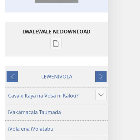
IWALEWALE NI DOWNLOAD
Sala
me
download
kina
LEWENIVOLA
na
LESU
TARAVA
ka
I
e
MURI
Cava e Kaya na Vosa ni Kalou?
Show
tabaki
more
iVolatabu-
iVakamacala Taumada
Vakadewa
ni
iVola ena iVolatabu
Vuravura
Vou