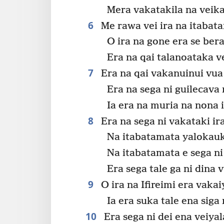
Mera vakatakila na veika
6
Me rawa vei ira na itabata
O ira na gone era se bera
Era na qai talanoataka ve
7
Era na qai vakanuinui vua 
Era na sega ni guilecava
Ia era na muria na nona 
8
Era na sega ni vakataki ir
Na itabatamata yalokauk
Na itabatamata e sega ni
Era sega tale ga ni dina 
9
O ira na Ifireimi era vakai
Ia era suka tale ena siga 
10
Era sega ni dei ena veiyal