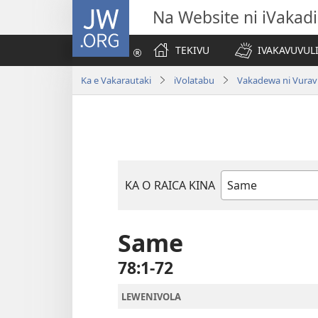
JW.ORG
Na Website ni iVakadi
TEKIVU
IVAKAVUVUL
Ka e Vakarautaki
iVolatabu
Vakadewa ni Vurav
KA O RAICA KINA
iVola
ena
iVolatabu
Same
78:1-72
LEWENIVOLA