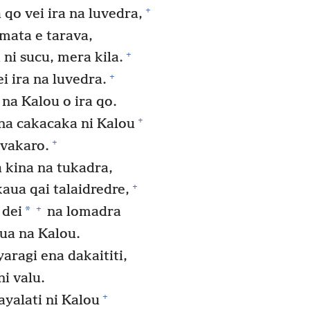
+
 qo vei ira na luvedra,
mata e tarava,
+
 ni sucu, mera kila.
+
i ira na luvedra.
na Kalou o ira qo.
+
 na cakacaka ni Kalou
+
ivakaro.
a kina na tukadra,
+
aua qai talaidredre,
+
*
 dei
na lomadra
vua na Kalou.
yaragi ena dakaititi,
ni valu.
+
ayalati ni Kalou