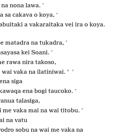
+
a na nona lawa.
+
ka sa cakava o koya,
uitaki a vakaraitaka vei ira o koya.
+
 e matadra na tukadra,
+
asayasa kei Soani.
e rawa nira takoso,
+
*
 wai vaka na ilatiniwai.
 ena siga
+
ukawaqa ena bogi taucoko.
anua talasiga,
+
i me vaka mai na wai titobu.
i na vatu
rodro sobu na wai me vaka na