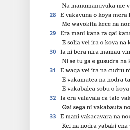
Na manumanuvuka me va
28
E vakavuna o koya mera l
Me wavokita kece na non
29
Era mani kana ra qai kana
E solia vei ira o koya na
30
Ia ni bera nira mamau vi
Ni se tu ga e gusudra na
31
E waqa vei ira na cudru n
E vakamatea na nodra t
E vakabalea sobu o koya 
32
Ia era valavala ca tale va
Qai sega ni vakabauta n
33
E mani vakacavara na nod
Kei na nodra yabaki ena