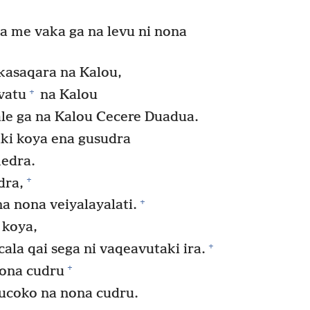
a me vaka ga na levu ni nona
akasaqara na Kalou,
+
vatu
na Kalou
le ga na Kalou Cecere Duadua.
aki koya ena gusudra
medra.
+
dra,
+
na nona veiyalayalati.
 koya,
+
ala qai sega ni vaqeavutaki ira.
+
nona cudru
ucoko na nona cudru.