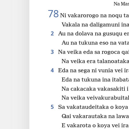
Na Mas
78
Ni vakarorogo na noqu ta
Vakala na daligamuni ina
2
Au na dolava na gusuqu en
Au na tukuna eso na vat
3
Na veika eda sa rogoca qai
Na veika era talanoatak
4
Eda na sega ni vunia vei ir
Eda na tukuna ina itaba
Na cakacaka vakasakiti i
Na veika veivakurabuitak
5
Sa vakataudeitaka o koya 
Qai vakarautaka na lawa v
E vakarota o koya vei ir