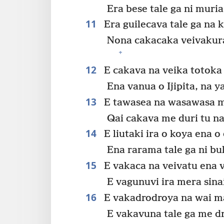
Era bese tale ga ni muri
11
Era guilecava tale ga na 
Nona cakacaka veivakurab
+
12
E cakava na veika totoka
Ena vanua o Ijipita, na y
13
E tawasea na wasawasa m
Qai cakava me duri tu na
14
E liutaki ira o koya ena o
Ena rarama tale ga ni b
15
E vakaca na veivatu ena v
E vagunuvi ira mera sina
16
E vakadrodroya na wai ma
E vakavuna tale ga me d