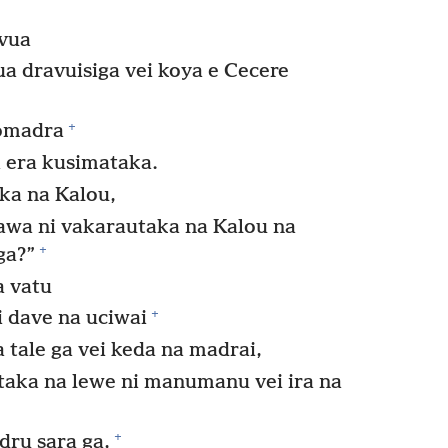
 vua
ua dravuisiga vei koya e Cecere
+
lomadra
a era kusimataka.
ka na Kalou,
rawa ni vakarautaka na Kalou na
+
ga?”
a vatu
+
i dave na uciwai
a tale ga vei keda na madrai,
aka na lewe ni manumanu vei ira na
+
udru sara ga,