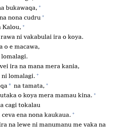
+
 na bukawaqa,
+
i na nona cudru
+
 Kalou,
 rawa ni vakabulai ira o koya.
a o e macawa,
 lomalagi.
vei ira na mana mera kania,
+
 ni lomalagi.
+
*
aqa
na tamata,
+
rautaka o koya mera mamau kina.
a cagi tokalau
+
 ceva ena nona kaukaua.
 ira na lewe ni manumanu me vaka na