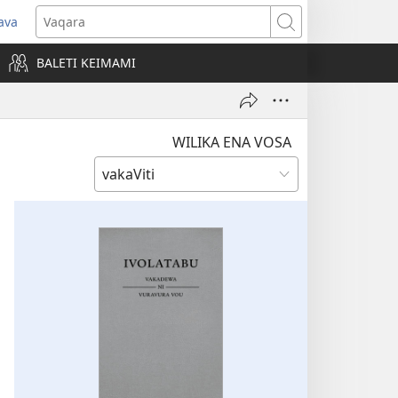
ava
pens
Vaqara
ew
BALETI KEIMAMI
ndow)
WILIKA ENA VOSA