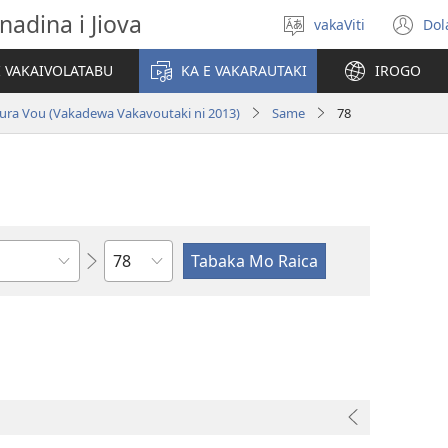
nadina i Jiova
vakaViti
Dol
Digia
(o
na
n
I VAKAIVOLATABU
KA E VAKARAUTAKI
IROGO
Vosa
wi
ura Vou (Vakadewa Vakavoutaki ni 2013)
Same
78
Wase