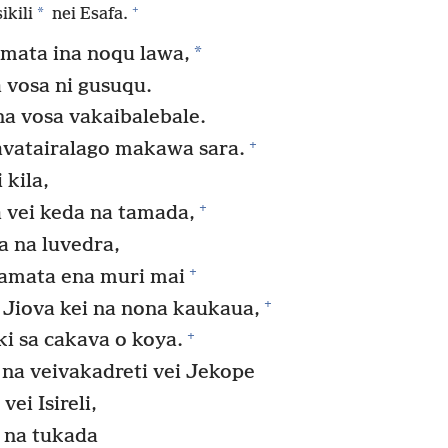
+
*
ikili
nei Esafa.
*
mata ina noqu lawa,
 vosa ni gusuqu.
a vosa vakaibalebale.
+
avatairalago makawa sara.
 kila,
+
a vei keda na tamada,
a na luvedra,
+
tamata ena muri mai
+
 Jiova kei na nona kaukaua,
+
i sa cakava o koya.
na veivakadreti vei Jekope
ei Isireli,
a na tukada