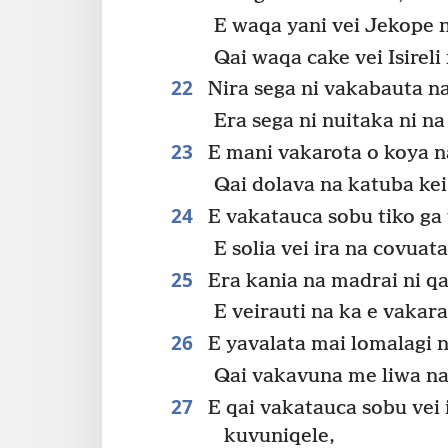
E waqa yani vei Jekope
Qai waqa cake vei Isirel
22
Nira sega ni vakabauta na
Era sega ni nuitaka ni na
23
E mani vakarota o koya n
Qai dolava na katuba kei
24
E vakatauca sobu tiko ga 
E solia vei ira na covuata
25
Era kania na madrai ni q
E veirauti na ka e vaka
26
E yavalata mai lomalagi n
Qai vakavuna me liwa na
27
E qai vakatauca sobu vei
kuvuniqele,