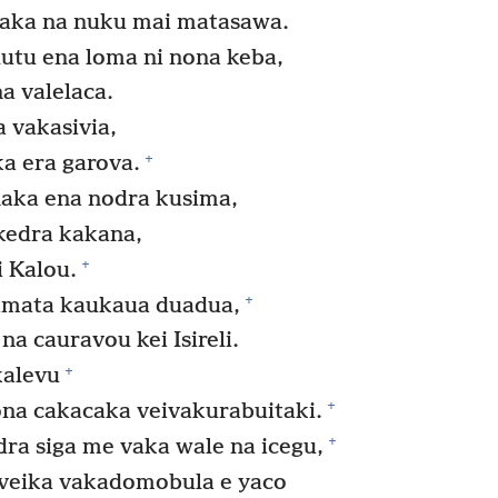
ka na nuku mai matasawa.
utu ena loma ni nona keba,
a valelaca.
 vakasivia,
+
 ka era garova.
naka ena nodra kusima,
 kedra kakana,
+
i Kalou.
+
amata kaukaua duadua,
na cauravou kei Isireli.
+
kalevu
+
ona cakacaka veivakurabuitaki.
+
ra siga me vaka wale na icegu,
 veika vakadomobula e yaco