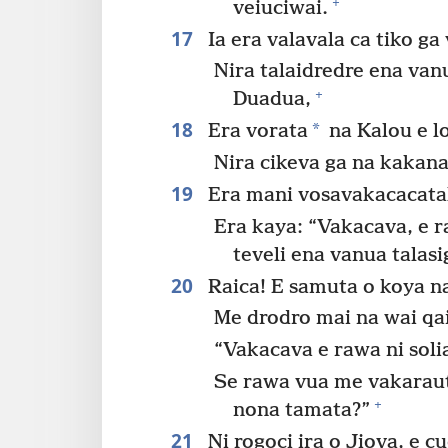
+
veiuciwai.
17
Ia era valavala ca tiko ga
Nira talaidredre ena van
+
Duadua,
18
*
Era vorata
na Kalou e 
Nira cikeva ga na kakan
19
Era mani vosavakacacata
Era kaya: “Vakacava, e 
teveli ena vanua talasi
20
Raica! E samuta o koya n
Me drodro mai na wai qa
“Vakacava e rawa ni soli
Se rawa vua me vakaraut
+
nona tamata?”
21
Ni rogoci ira o Jiova, e c