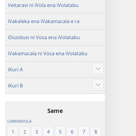
Veitaravi ni iVola ena iVolatabu
iVakaleka ena iVakamacala e ra
iDusidusi ni Vosa ena iVolatabu
iVakamacala ni Vosa ena iVolatabu
iKuri A
Show
more
iKuri B
Show
more
Same
LEWENIVOLA
1
2
3
4
5
6
7
8