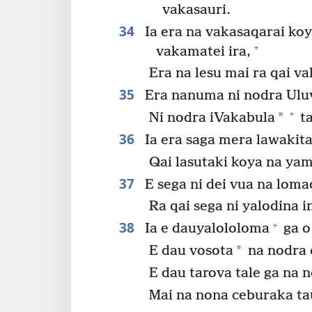
vakasauri.
34
Ia era na vakasaqarai koy
+
vakamatei ira,
Era na lesu mai ra qai v
35
Era nanuma ni nodra Ulu
+
*
Ni nodra iVakabula
ta
36
Ia era saga mera lawakit
Qai lasutaki koya na ya
37
E sega ni dei vua na loma
Ra qai sega ni yalodina i
38
+
Ia e dauyalololoma
ga o
*
E dau vosota
na nodra c
E dau tarova tale ga na 
Mai na nona ceburaka ta