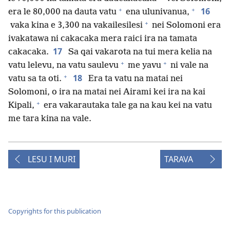
+
+
16
era le 80,000 na dauta vatu
ena ulunivanua,
+
vaka kina e 3,300 na vakailesilesi
nei Solomoni era
ivakatawa ni cakacaka mera raici ira na tamata
17
cakacaka.
Sa qai vakarota na tui mera kelia na
+
+
vatu lelevu, na vatu saulevu
me yavu
ni vale na
+
18
vatu sa ta oti.
Era ta vatu na matai nei
Solomoni, o ira na matai nei Airami kei ira na kai
+
Kipali,
era vakarautaka tale ga na kau kei na vatu
me tara kina na vale.
LESU I MURI
TARAVA
Copyrights for this publication