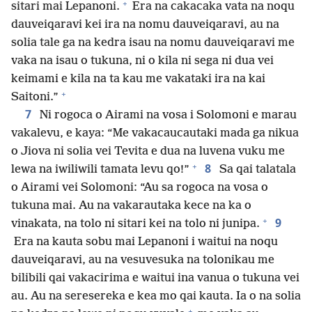
+
sitari mai Lepanoni.
Era na cakacaka vata na noqu
dauveiqaravi kei ira na nomu dauveiqaravi, au na
solia tale ga na kedra isau na nomu dauveiqaravi me
vaka na isau o tukuna, ni o kila ni sega ni dua vei
keimami e kila na ta kau me vakataki ira na kai
+
Saitoni.”
7
Ni rogoca o Airami na vosa i Solomoni e marau
vakalevu, e kaya: “Me vakacaucautaki mada ga nikua
o Jiova ni solia vei Tevita e dua na luvena vuku me
+
8
lewa na iwiliwili tamata levu qo!”
Sa qai talatala
o Airami vei Solomoni: “Au sa rogoca na vosa o
tukuna mai. Au na vakarautaka kece na ka o
+
9
vinakata, na tolo ni sitari kei na tolo ni junipa.
Era na kauta sobu mai Lepanoni i waitui na noqu
dauveiqaravi, au na vesuvesuka na tolonikau me
bilibili qai vakacirima e waitui ina vanua o tukuna vei
au. Au na seresereka e kea mo qai kauta. Ia o na solia
+