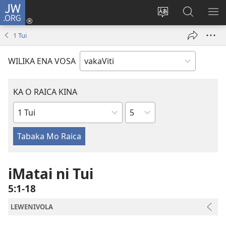
JW.ORG
Dolava
(opens
Veisautaka
Vaqara
VA
new
na
ena
NA
1 Tui
window)
Vosa
JW.ORG
LIS
WILIKA ENA VOSA
KA O RAICA KINA
Wase
iVola
ena
iVolatabu
iMatai ni Tui
5:1-18
LEWENIVOLA