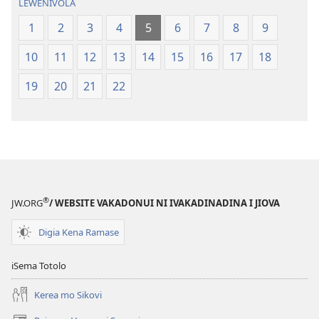
LEWENIVOLA
ni
Vuravura
1
2
3
4
5
6
7
8
9
Vou
10
11
12
13
14
15
16
17
18
19
20
21
22
®
JW.ORG
/ WEBSITE VAKADONUI NI IVAKADINADINA I JIOVA
Digia Kena Ramase
iSema Totolo
Kerea mo Sikovi