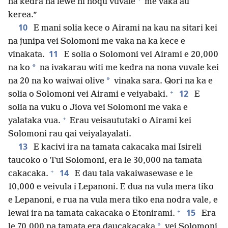
na kedra na lewe ni noqu vuvale
me vaka au
kerea.”
10
E mani solia kece o Airami na kau na sitari kei
na junipa vei Solomoni me vaka na ka kece e
11
vinakata.
E solia o Solomoni vei Airami e 20,000
*
na ko
na ivakarau witi me kedra na nona vuvale kei
*
na 20 na ko waiwai olive
vinaka sara. Qori na ka e
+
12
solia o Solomoni vei Airami e veiyabaki.
E
solia na vuku o Jiova vei Solomoni me vaka e
+
yalataka vua.
Erau veisaututaki o Airami kei
Solomoni rau qai veiyalayalati.
13
E kacivi ira na tamata cakacaka mai Isireli
taucoko o Tui Solomoni, era le 30,000 na tamata
+
14
cakacaka.
E dau tala vakaiwasewase e le
10,000 e veivula i Lepanoni. E dua na vula mera tiko
e Lepanoni, e rua na vula mera tiko ena nodra vale, e
+
15
lewai ira na tamata cakacaka o Etonirami.
Era
*
le 70,000 na tamata era daucakacaka
vei Solomoni,