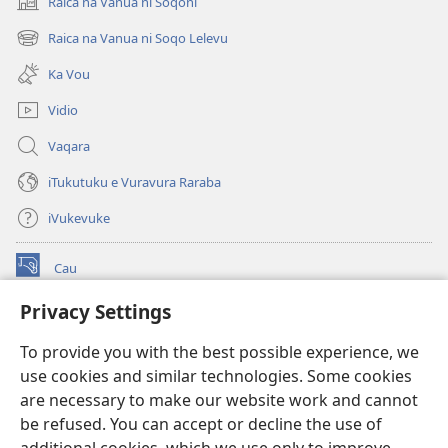
Raica na Vanua ni Soqoni
(opens
new
Raica na Vanua ni Soqo Lelevu
(opens
window)
new
Ka Vou
window)
Vidio
Vaqara
iTukutuku e Vuravura Raraba
iVukevuke
Cau
(opens
new
Privacy Settings
window)
Watchtower LAIBRI ENA INTERNET™
(opens
To provide you with the best possible experience, we
new
®
JW Hub
window)
use cookies and similar technologies. Some cookies
(opens
new
are necessary to make our website work and cannot
®
JW Library
window)
be refused. You can accept or decline the use of