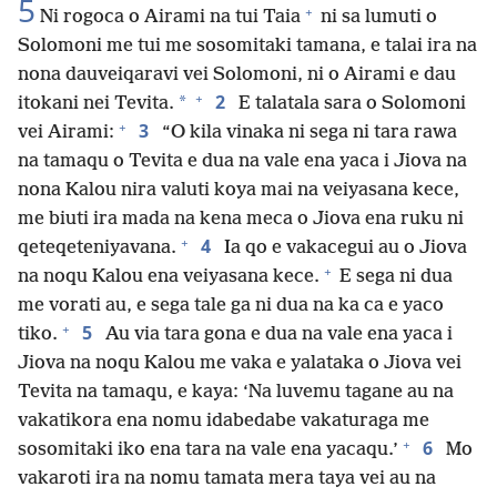
5
+
Ni rogoca o Airami na tui Taia
ni sa lumuti o
Solomoni me tui me sosomitaki tamana, e talai ira na
nona dauveiqaravi vei Solomoni, ni o Airami e dau
+
2
*
itokani nei Tevita.
E talatala sara o Solomoni
+
3
vei Airami:
“O kila vinaka ni sega ni tara rawa
na tamaqu o Tevita e dua na vale ena yaca i Jiova na
nona Kalou nira valuti koya mai na veiyasana kece,
me biuti ira mada na kena meca o Jiova ena ruku ni
+
4
qeteqeteniyavana.
Ia qo e vakacegui au o Jiova
+
na noqu Kalou ena veiyasana kece.
E sega ni dua
me vorati au, e sega tale ga ni dua na ka ca e yaco
+
5
tiko.
Au via tara gona e dua na vale ena yaca i
Jiova na noqu Kalou me vaka e yalataka o Jiova vei
Tevita na tamaqu, e kaya: ‘Na luvemu tagane au na
vakatikora ena nomu idabedabe vakaturaga me
+
6
sosomitaki iko ena tara na vale ena yacaqu.’
Mo
vakaroti ira na nomu tamata mera taya vei au na