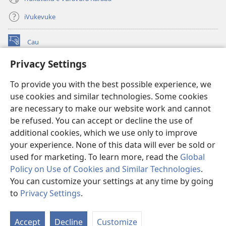
iVukevuke
Cau
(opens
new
Privacy Settings
window)
Watchtower LAIBRI ENA INTERNET™
(opens
To provide you with the best possible experience, we
new
®
JW Hub
window)
use cookies and similar technologies. Some cookies
(opens
new
are necessary to make our website work and cannot
®
JW Library
window)
be refused. You can accept or decline the use of
additional cookies, which we use only to improve
Watchtower Library
your experience. None of this data will ever be sold or
used for marketing. To learn more, read the
Global
Policy on Use of Cookies and Similar Technologies
.
You can customize your settings at any time by going
Copyright
© 2026 Watch Tower Bible and Tract Society of Pennsylvania.
to
Privacy Settings
.
S
IVAKAVAKAYAGATAKI
|
VEIVAKADEITAKI
|
PRIVACY SETTINGS
Ta
Accept
Decline
Customize
of