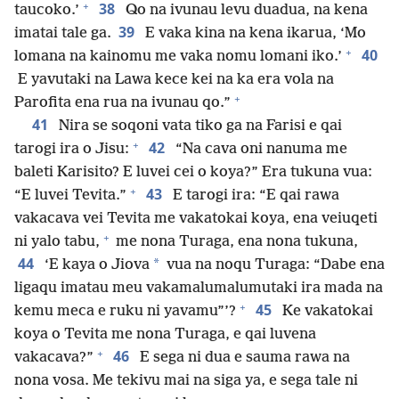
+
38
taucoko.’
Qo na ivunau levu duadua, na kena
39
imatai tale ga.
E vaka kina na kena ikarua, ‘Mo
+
40
lomana na kainomu me vaka nomu lomani iko.’
E yavutaki na Lawa kece kei na ka era vola na
+
Parofita ena rua na ivunau qo.”
41
Nira se soqoni vata tiko ga na Farisi e qai
+
42
tarogi ira o Jisu:
“Na cava oni nanuma me
baleti Karisito? E luvei cei o koya?” Era tukuna vua:
+
43
“E luvei Tevita.”
E tarogi ira: “E qai rawa
vakacava vei Tevita me vakatokai koya, ena veiuqeti
+
ni yalo tabu,
me nona Turaga, ena nona tukuna,
44
*
‘E kaya o Jiova
vua na noqu Turaga: “Dabe ena
ligaqu imatau meu vakamalumalumutaki ira mada na
+
45
kemu meca e ruku ni yavamu”’?
Ke vakatokai
koya o Tevita me nona Turaga, e qai luvena
+
46
vakacava?”
E sega ni dua e sauma rawa na
nona vosa. Me tekivu mai na siga ya, e sega tale ni