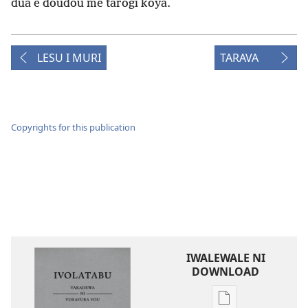
dua e doudou me tarogi koya.
LESU I MURI
TARAVA
Copyrights for this publication
IWALEWALE NI
DOWNLOAD
Sala