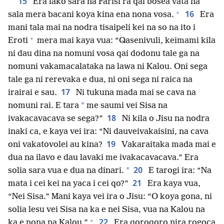
15
Era lako sara na Farisi ra qai bosea vata na
+
16
sala mera bacani koya kina ena nona vosa.
Era
mani tala mai na nodra tisaipeli kei na so na ito i
+
Eroti
mera mai kaya vua: “Qasenivuli, keimami kila
ni dau dina na nomuni vosa qai dodonu tale ga na
nomuni vakamacalataka na lawa ni Kalou. Oni sega
tale ga ni rerevaka e dua, ni oni sega ni raica na
17
irairai e sau.
Ni tukuna mada mai se cava na
*
nomuni rai. E tara
me saumi vei Sisa na
18
ivakacavacava se sega?”
Ni kila o Jisu na nodra
inaki ca, e kaya vei ira: “Ni dauveivakaisini, na cava
19
oni vakatovolei au kina?
Vakaraitaka mada mai e
dua na ilavo e dau lavaki me ivakacavacava.” Era
20
*
solia sara vua e dua na dinari.
E tarogi ira: “Na
21
mata i cei kei na yaca i cei qo?”
Era kaya vua,
“Nei Sisa.” Mani kaya vei ira o Jisu: “O koya gona, ni
solia lesu vei Sisa na ka e nei Sisa, vua na Kalou na
+
22
ka e nona na Kalou.”
Era qoroqoro nira rogoca