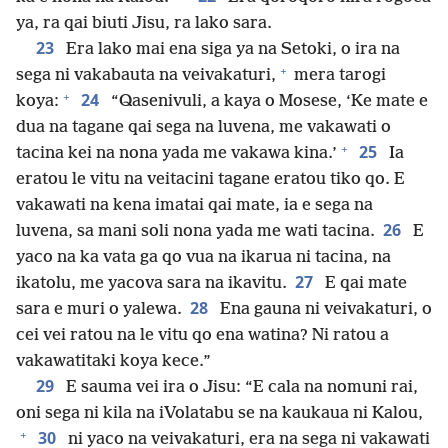
ya, ra qai biuti Jisu, ra lako sara.
23
Era lako mai ena siga ya na Setoki, o ira na
+
sega ni vakabauta na veivakaturi,
mera tarogi
+
24
koya:
“Qasenivuli, a kaya o Mosese, ‘Ke mate e
dua na tagane qai sega na luvena, me vakawati o
+
25
tacina kei na nona yada me vakawa kina.’
Ia
eratou le vitu na veitacini tagane eratou tiko qo. E
vakawati na kena imatai qai mate, ia e sega na
26
luvena, sa mani soli nona yada me wati tacina.
E
yaco na ka vata ga qo vua na ikarua ni tacina, na
27
ikatolu, me yacova sara na ikavitu.
E qai mate
28
sara e muri o yalewa.
Ena gauna ni veivakaturi, o
cei vei ratou na le vitu qo ena watina? Ni ratou a
vakawatitaki koya kece.”
29
E sauma vei ira o Jisu: “E cala na nomuni rai,
oni sega ni kila na iVolatabu se na kaukaua ni Kalou,
+
30
ni yaco na veivakaturi, era na sega ni vakawati