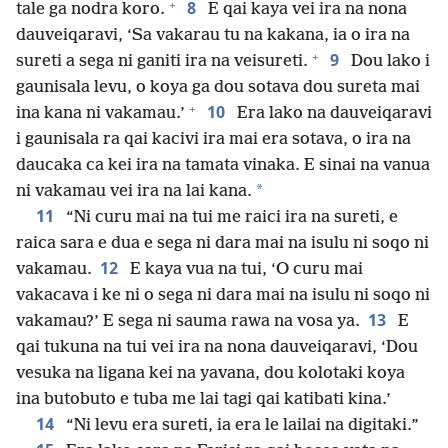
+
8
tale ga nodra koro.
E qai kaya vei ira na nona
dauveiqaravi, ‘Sa vakarau tu na kakana, ia o ira na
+
9
sureti a sega ni ganiti ira na veisureti.
Dou lako i
gaunisala levu, o koya ga dou sotava dou sureta mai
+
10
ina kana ni vakamau.’
Era lako na dauveiqaravi
i gaunisala ra qai kacivi ira mai era sotava, o ira na
daucaka ca kei ira na tamata vinaka. E sinai na vanua
*
ni vakamau vei ira na lai kana.
11
“Ni curu mai na tui me raici ira na sureti, e
raica sara e dua e sega ni dara mai na isulu ni soqo ni
12
vakamau.
E kaya vua na tui, ‘O curu mai
vakacava i ke ni o sega ni dara mai na isulu ni soqo ni
13
vakamau?’ E sega ni sauma rawa na vosa ya.
E
qai tukuna na tui vei ira na nona dauveiqaravi, ‘Dou
vesuka na ligana kei na yavana, dou kolotaki koya
ina butobuto e tuba me lai tagi qai katibati kina.’
14
“Ni levu era sureti, ia era le lailai na digitaki.”