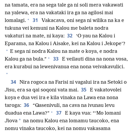
na tamata, era na sega tale ga ni soli mera vakawati
na yalewa, era na vakataki ira ga na agilosi mai
+
31
lomalagi.
Vakacava, oni sega ni wilika na ka e
tukuna vei kemuni na Kalou me baleta nodra
32
vakaturi na mate, ni kaya:
‘O yau na Kalou i
Eparama, na Kalou i Aisake, kei na Kalou i Jekope’?
+
E sega ni nodra Kalou na mate o koya, e nodra
+
33
Kalou ga na bula.”
E veilauti dina na nona vosa,
era kurabui na lewenivanua ena nona veivakavulici.
+
34
Nira rogoca na Farisi ni vagalui ira na Setoki o
35
Jisu, era sa qai soqoni vata mai.
E vakatovolei
koya e dua vei ira e kila vinaka na Lawa ena nona
36
taroga:
“Qasenivuli, na cava na ivunau levu
+
37
duadua ena Lawa?”
E kaya vua: “‘Mo lomani
*
Jiova
na nomu Kalou ena lomamu taucoko, ena
nomu vinaka taucoko, kei na nomu vakasama