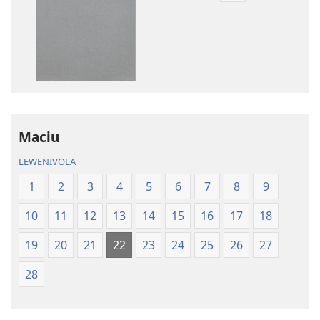
me
download
kina
na
ka
e
tabaki
iVolatabu-
Maciu
Vakadewa
LEWENIVOLA
ni
Vuravura
1
2
3
4
5
6
7
8
9
Vou
10
11
12
13
14
15
16
17
18
19
20
21
22
23
24
25
26
27
28