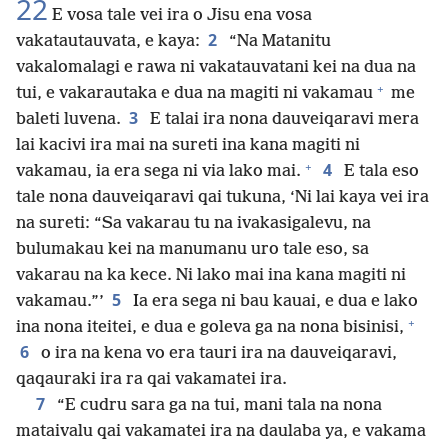
22
E vosa tale vei ira o Jisu ena vosa
2
vakatautauvata, e kaya:
“Na Matanitu
vakalomalagi e rawa ni vakatauvatani kei na dua na
+
tui, e vakarautaka e dua na magiti ni vakamau
me
3
baleti luvena.
E talai ira nona dauveiqaravi mera
lai kacivi ira mai na sureti ina kana magiti ni
+
4
vakamau, ia era sega ni via lako mai.
E tala eso
tale nona dauveiqaravi qai tukuna, ‘Ni lai kaya vei ira
na sureti: “Sa vakarau tu na ivakasigalevu, na
bulumakau kei na manumanu uro tale eso, sa
vakarau na ka kece. Ni lako mai ina kana magiti ni
5
vakamau.”’
Ia era sega ni bau kauai, e dua e lako
+
ina nona iteitei, e dua e goleva ga na nona bisinisi,
6
o ira na kena vo era tauri ira na dauveiqaravi,
qaqauraki ira ra qai vakamatei ira.
7
“E cudru sara ga na tui, mani tala na nona
mataivalu qai vakamatei ira na daulaba ya, e vakama