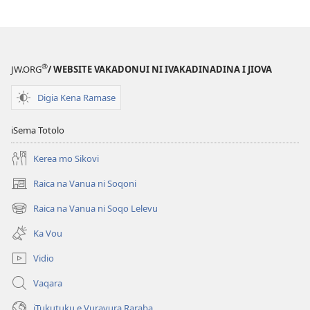
®
JW.ORG
/ WEBSITE VAKADONUI NI IVAKADINADINA I JIOVA
Digia Kena Ramase
iSema Totolo
Kerea mo Sikovi
Raica na Vanua ni Soqoni
(opens
new
Raica na Vanua ni Soqo Lelevu
(opens
window)
new
Ka Vou
window)
Vidio
Vaqara
iTukutuku e Vuravura Raraba