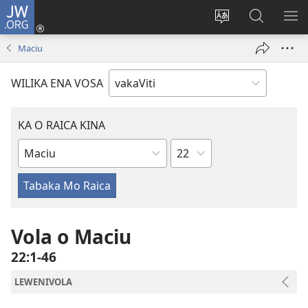
JW.ORG
Dolava
(opens
Veisautaka
Vaqara
VA
new
na
ena
NA
Maciu
window)
Vosa
JW.ORG
LIS
WILIKA ENA VOSA
KA O RAICA KINA
Wase
iVola
ena
iVolatabu
Vola o Maciu
22:1-46
LEWENIVOLA