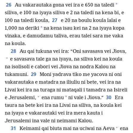
26
*
Au vakarautaka gona vei ira e 650 na taledi
siliva, e 100 na iyaya siliva e 2 na taledi na kena bi, e
27
100 na taledi koula,
e 20 na boulu koula lalai e
*
1,000 na deriki
na kena isau kei na 2 na iyaya kopa
vinaka, e damudamu taliva, erau talei sara me vaka
na koula.
28
Au qai tukuna vei ira: “Oni savasava vei Jiova,
+
e savasava tale ga na iyaya, na siliva kei na koula
na isolisoli e cabori vei Jiova na nodra Kalou na
29
tukamuni.
Moni yadrava tiko me yacova ni oni
vakarautaka e matadra na iliuliu ni bete, vei ira na
Livai kei ira na turaga ni mataqali i tamadra na Isireli
+
30
*
e Jerusalemi,
ena rumu
ni vale i Jiova.”
Era
taura na bete kei ira na Livai na siliva, na koula kei
na iyaya e vakarautaki vei ira mera kauta i
Jerusalemi ina vale ni neimami Kalou.
+
31
Keimami qai biuta mai na uciwai na Aeva
ena