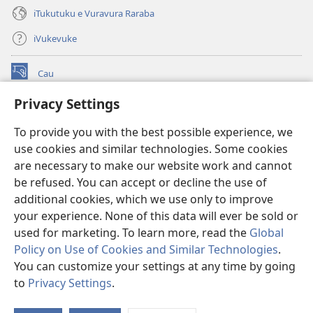
iTukutuku e Vuravura Raraba
iVukevuke
Cau
(opens
new
Privacy Settings
window)
Watchtower LAIBRI ENA INTERNET™
(opens
To provide you with the best possible experience, we
new
®
JW Hub
window)
use cookies and similar technologies. Some cookies
(opens
new
are necessary to make our website work and cannot
®
JW Library
window)
be refused. You can accept or decline the use of
additional cookies, which we use only to improve
Watchtower Library
your experience. None of this data will ever be sold or
used for marketing. To learn more, read the
Global
Policy on Use of Cookies and Similar Technologies
.
You can customize your settings at any time by going
Copyright
© 2026 Watch Tower Bible and Tract Society of Pennsylvania.
to
Privacy Settings
.
S
IVAKAVAKAYAGATAKI
|
VEIVAKADEITAKI
|
PRIVACY SETTINGS
Ta