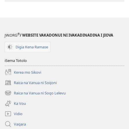
®
JW.ORG
/ WEBSITE VAKADONUI NI IVAKADINADINA I JIOVA
Digia Kena Ramase
iSema Totolo
Kerea mo Sikovi
Raica na Vanua ni Soqoni
(opens
new
Raica na Vanua ni Soqo Lelevu
(opens
window)
new
Ka Vou
window)
Vidio
Vaqara