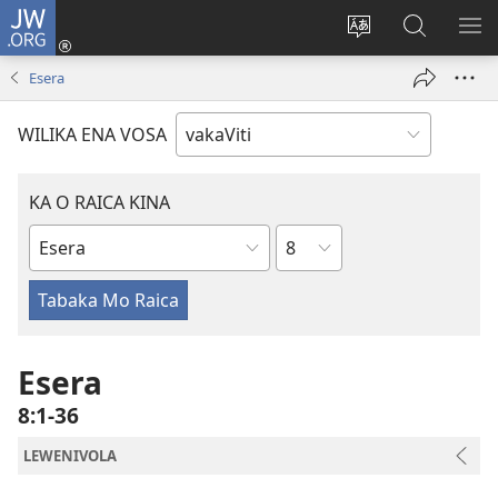
JW.ORG
Dolava
(opens
Veisautaka
Vaqara
VA
new
na
ena
NA
Esera
window)
Vosa
JW.ORG
LIS
WILIKA ENA VOSA
KA O RAICA KINA
Wase
iVola
ena
iVolatabu
Esera
8:1-36
LEWENIVOLA