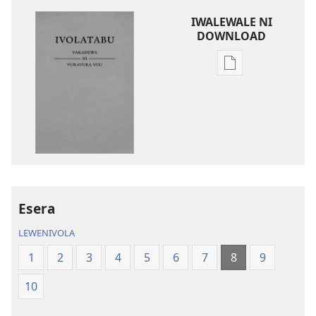
IWALEWALE NI
DOWNLOAD
Sala
me
download
kina
na
ka
e
tabaki
iVolatabu-
Esera
Vakadewa
LEWENIVOLA
ni
Vuravura
1
2
3
4
5
6
7
8
9
Vou
10