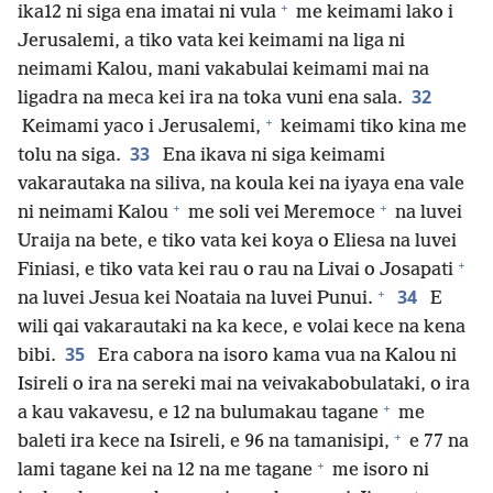
+
ika12 ni siga ena imatai ni vula
me keimami lako i
Jerusalemi, a tiko vata kei keimami na liga ni
neimami Kalou, mani vakabulai keimami mai na
32
ligadra na meca kei ira na toka vuni ena sala.
+
Keimami yaco i Jerusalemi,
keimami tiko kina me
33
tolu na siga.
Ena ikava ni siga keimami
vakarautaka na siliva, na koula kei na iyaya ena vale
+
+
ni neimami Kalou
me soli vei Meremoce
na luvei
Uraija na bete, e tiko vata kei koya o Eliesa na luvei
+
Finiasi, e tiko vata kei rau o rau na Livai o Josapati
+
34
na luvei Jesua kei Noataia na luvei Punui.
E
wili qai vakarautaki na ka kece, e volai kece na kena
35
bibi.
Era cabora na isoro kama vua na Kalou ni
Isireli o ira na sereki mai na veivakabobulataki, o ira
+
a kau vakavesu, e 12 na bulumakau tagane
me
+
baleti ira kece na Isireli, e 96 na tamanisipi,
e 77 na
+
lami tagane kei na 12 na me tagane
me isoro ni