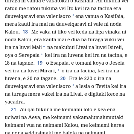
turaga ni vanua e vakatokai o Kasifaia. Au tukuna vei
ratou me ratou tukuna vei Ito kei ira na tacina era
*
dauveiqaravi ena valenisoro
ena vanua o Kasifaia,
mera kauti ira mai na dauveiqaravi ni vale ni noda
18
Kalou.
Me vaka ni tiko vei keda na liga vinaka ni
noda Kalou, era kauta mai e dua na turaga vuku vei
+
ira na luvei Mali
na makubui Livai na luvei Isireli,
+
oya o Serepaia
kei ira na luvena kei ira na tacina, e
19
18 na tagane,
o Esapaia, e tomani koya o Jeseia
+
vei ira na luvei Mirari,
o ira na tacina, kei ira na
20
luvena, e 20 na tagane.
Era le 220 o ira na
*
dauveiqaravi ena valenisoro
a lesia o Tevita kei ira
na turaga mera vukei ira na Livai, e digitaki kece na
yacadra.
21
Au qai tukuna me keimami lolo e kea ena
uciwai na Aeva, me keimami vakamalumalumutaki
keimami vua na neimami Kalou, me keimami kerea
na nona veidusimaki me baleta na neimami