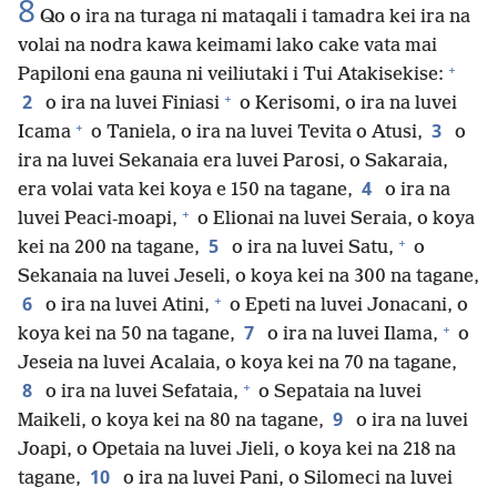
8
Qo o ira na turaga ni mataqali i tamadra kei ira na
volai na nodra kawa keimami lako cake vata mai
+
Papiloni ena gauna ni veiliutaki i Tui Atakisekise:
+
2
o ira na luvei Finiasi
o Kerisomi, o ira na luvei
+
3
Icama
o Taniela, o ira na luvei Tevita o Atusi,
o
ira na luvei Sekanaia era luvei Parosi, o Sakaraia,
4
era volai vata kei koya e 150 na tagane,
o ira na
+
luvei Peaci-moapi,
o Elionai na luvei Seraia, o koya
+
5
kei na 200 na tagane,
o ira na luvei Satu,
o
Sekanaia na luvei Jeseli, o koya kei na 300 na tagane,
+
6
o ira na luvei Atini,
o Epeti na luvei Jonacani, o
+
7
koya kei na 50 na tagane,
o ira na luvei Ilama,
o
Jeseia na luvei Acalaia, o koya kei na 70 na tagane,
+
8
o ira na luvei Sefataia,
o Sepataia na luvei
9
Maikeli, o koya kei na 80 na tagane,
o ira na luvei
Joapi, o Opetaia na luvei Jieli, o koya kei na 218 na
10
tagane,
o ira na luvei Pani, o Silomeci na luvei