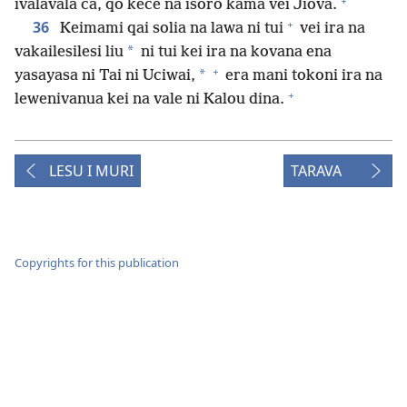
+
ivalavala ca, qo kece na isoro kama vei Jiova.
+
36
Keimami qai solia na lawa ni tui
vei ira na
*
vakailesilesi liu
ni tui kei ira na kovana ena
+
*
yasayasa ni Tai ni Uciwai,
era mani tokoni ira na
+
lewenivanua kei na vale ni Kalou dina.
LESU I MURI
TARAVA
Copyrights for this publication