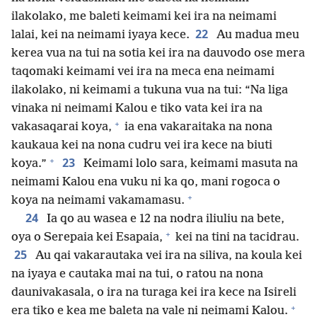
ilakolako, me baleti keimami kei ira na neimami
22
lalai, kei na neimami iyaya kece.
Au madua meu
kerea vua na tui na sotia kei ira na dauvodo ose mera
taqomaki keimami vei ira na meca ena neimami
ilakolako, ni keimami a tukuna vua na tui: “Na liga
vinaka ni neimami Kalou e tiko vata kei ira na
+
vakasaqarai koya,
ia ena vakaraitaka na nona
kaukaua kei na nona cudru vei ira kece na biuti
+
23
koya.”
Keimami lolo sara, keimami masuta na
neimami Kalou ena vuku ni ka qo, mani rogoca o
+
koya na neimami vakamamasu.
24
Ia qo au wasea e 12 na nodra iliuliu na bete,
+
oya o Serepaia kei Esapaia,
kei na tini na tacidrau.
25
Au qai vakarautaka vei ira na siliva, na koula kei
na iyaya e cautaka mai na tui, o ratou na nona
daunivakasala, o ira na turaga kei ira kece na Isireli
+
era tiko e kea me baleta na vale ni neimami Kalou.