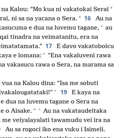
*
na Kalou: “Mo kua ni vakatokai Serai
16
*
ai, ni sa na yacana o Sera.
Au na
+
kasucuma e dua na luvemu tagane,
au
qai tinadra na veimatanitu, era na
17
veimatatamata.”
E davo vakatoboicu
+
kaya e lomana:
“Ena vakaluveni rawa
ena vakasucu rawa o Sera, na marama sa
vua na Kalou dina: “Isa me sobuti
19
+
ivakalougatataki!”
E kaya na
e dua na luvemu tagane o Sera na
+
*
e o Aisake.
Au na vakataudeitaka
a me veiyalayalati tawamudu vei ira na
0
Au sa rogoci iko ena vuku i Isimeli.