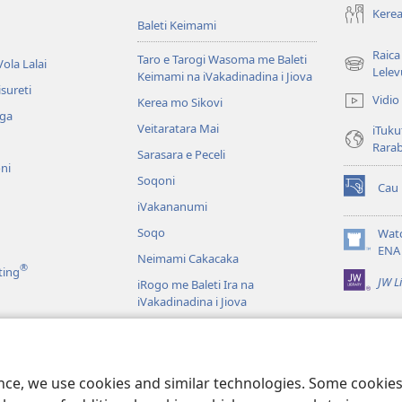
Kerea
Baleti Keimami
Raica
Taro e Tarogi Wasoma me Baleti
ola Lalai
(opens
Lelev
Keimami na iVakadinadina i Jiova
new
sureti
Vidio
Kerea mo Sikovi
window)
aga
Veitaratara Mai
iTuku
Rara
Sarasara e Peceli
ni
Soqoni
Cau
(opens
iVakananumi
new
window)
Soqo
Wat
(opens
ENA
Neimami Cakacaka
new
®
ting
JW L
window)
iRogo me Baleti Ira na
iVakadinadina i Jiova
iVakadinadina i Jiova e Veiyasa i
Vuravura
ci
u Veiuqeti
ence, we use cookies and similar technologies. Some cooki