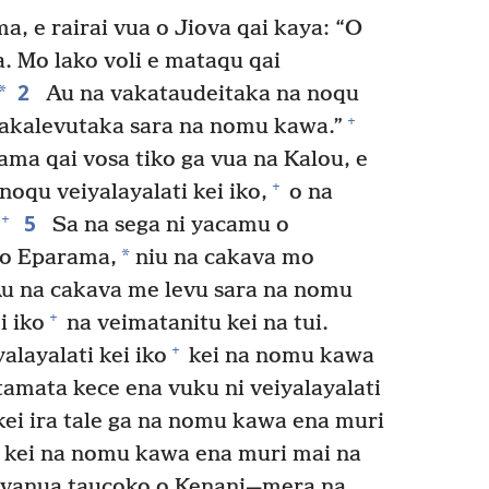
a, e rairai vua o Jiova qai kaya: “O
 Mo lako voli e mataqu qai
2
*
Au na vakataudeitaka na noqu
+
akalevutaka sara na nomu kawa.”
ma qai vosa tiko ga vua na Kalou, e
+
noqu veiyalayalati kei iko,
o na
5
+
Sa na sega ni yacamu o
*
 o Eparama,
niu na cakava mo
u na cakava me levu sara na nomu
+
i iko
na veimatanitu kei na tui.
+
alayalati kei iko
kei na nomu kawa
amata kece ena vuku ni veiyalayalati
i ira tale ga na nomu kawa ena muri
ko kei na nomu kawa ena muri mai na
vanua taucoko o Kenani—mera na