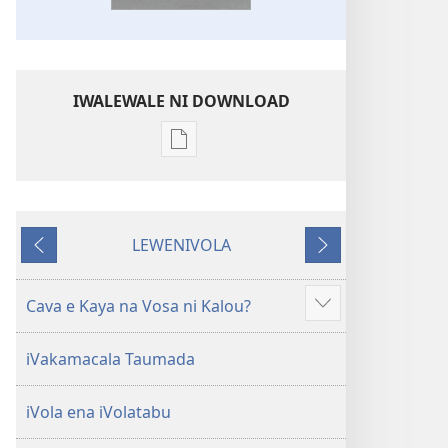
IWALEWALE NI DOWNLOAD
Sala
me
download
kina
LEWENIVOLA
na
LESU
TARAVA
ka
I
e
MURI
Cava e Kaya na Vosa ni Kalou?
Show
tabaki
more
iVolatabu-
iVakamacala Taumada
Vakadewa
ni
iVola ena iVolatabu
Vuravura
Vou