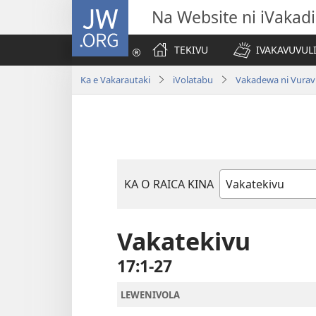
JW.ORG
Na Website ni iVakadi
TEKIVU
IVAKAVUVUL
Ka e Vakarautaki
iVolatabu
Vakadewa ni Vurav
KA O RAICA KINA
iVola
ena
iVolatabu
Vakatekivu
17:1-27
LEWENIVOLA