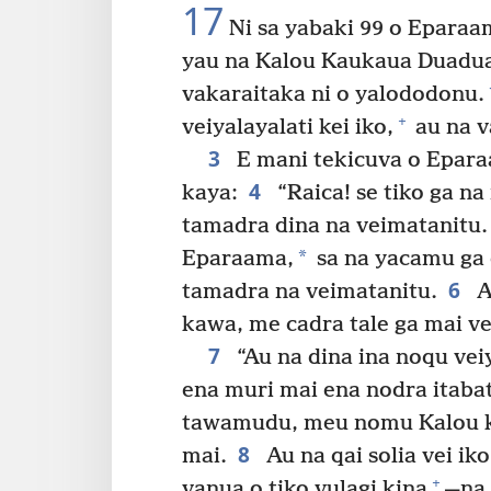
17
Ni sa yabaki 99 o Eparaam
yau na Kalou Kaukaua Duadua.
vakaraitaka ni o yalododonu.
+
veiyalayalati kei iko,
au na v
3
E mani tekicuva o Eparaa
4
kaya:
“Raica! se tiko ga na 
tamadra dina na veimatanitu.
*
Eparaama,
sa na yacamu ga
6
tamadra na veimatanitu.
A
kawa, me cadra tale ga mai ve
7
“Au na dina ina noqu veiy
ena muri mai ena nodra itabat
tawamudu, meu nomu Kalou ke
8
mai.
Au na qai solia vei i
+
vanua o tiko vulagi kina
—na 