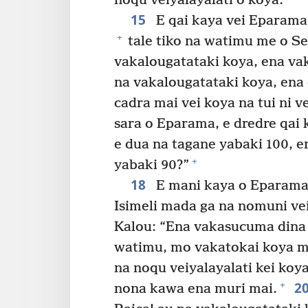
noqu veiyalayalati o koya.”
15
E qai kaya vei Eparama 
+
tale tiko na watimu me o Ser
vakalougatataki koya, ena va
na vakalougatataki koya, ena 
cadra mai vei koya na tui ni 
sara o Eparama, e dredre qai 
e dua na tagane yabaki 100, 
+
yabaki 90?”
18
E mani kaya o Eparama 
Isimeli mada ga na nomuni ve
Kalou: “Ena vakasucuma dina 
watimu, mo vakatokai koya m
na noqu veiyalayalati kei koy
2
+
nona kawa ena muri mai.