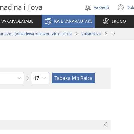
nadina i Jiova
vakaViti
Dol
Digia
(o
na
n
I VAKAIVOLATABU
KA E VAKARAUTAKI
IROGO
Vosa
wi
ura Vou (Vakadewa Vakavoutaki ni 2013)
Vakatekivu
17
Wase