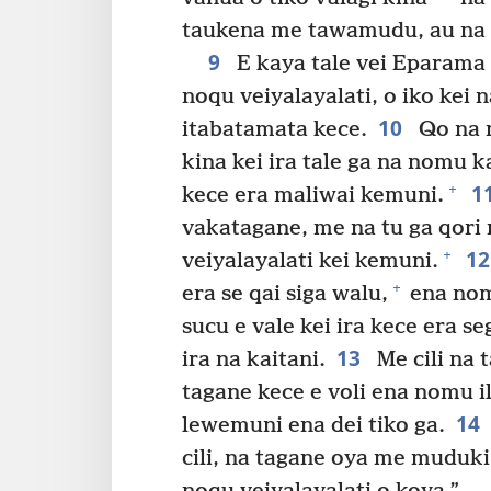
taukena me tawamudu, au na 
9
E kaya tale vei Eparama n
noqu veiyalayalati, o iko ke
10
itabatamata kece.
Qo na n
kina kei ira tale ga na nomu 
1
+
kece era maliwai kemuni.
vakatagane, me na tu ga qori 
1
+
veiyalayalati kei kemuni.
+
era se qai siga walu,
ena nomu
sucu e vale kei ira kece era s
13
ira na kaitani.
Me cili na 
tagane kece e voli ena nomu i
14
lewemuni ena dei tiko ga.
cili, na tagane oya me muduki 