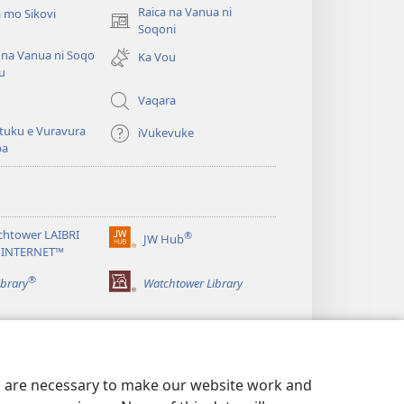
Raica na Vanua ni
 mo Sikovi
(opens
Soqoni
new
 na Vanua ni Soqo
Ka Vou
window)
u
Vaqara
tuku e Vuravura
iVukevuke
ba
chtower LAIBRI
®
JW Hub
(opens
 INTERNET™
new
®
window)
ibrary
Watchtower Library
es are necessary to make our website work and