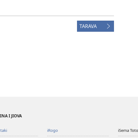
TARAVA
NA I JIOVA
taki
iRogo
iSema Toto