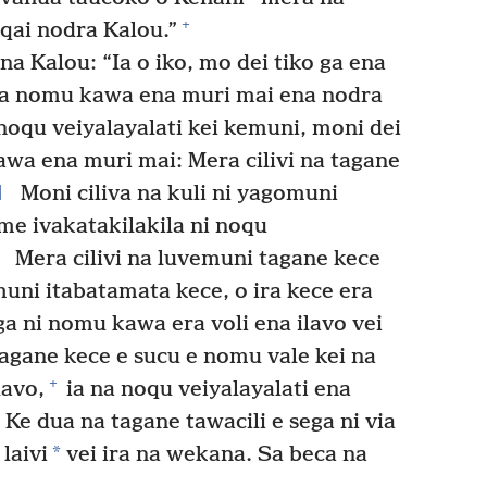
+
qai nodra Kalou.”
a Kalou: “Ia o iko, mo dei tiko ga ena
i na nomu kawa ena muri mai ena nodra
oqu veiyalayalati kei kemuni, moni dei
kawa ena muri mai: Mera cilivi na tagane
1
Moni ciliva na kuli ni yagomuni
me ivakatakilakila ni noqu
2
Mera cilivi na luvemuni tagane kece
ni itabatamata kece, o ira kece era
ega ni nomu kawa era voli ena ilavo vei
tagane kece e sucu e nomu vale kei na
+
lavo,
ia na noqu veiyalayalati ena
Ke dua na tagane tawacili e sega ni via
*
laivi
vei ira na wekana. Sa beca na