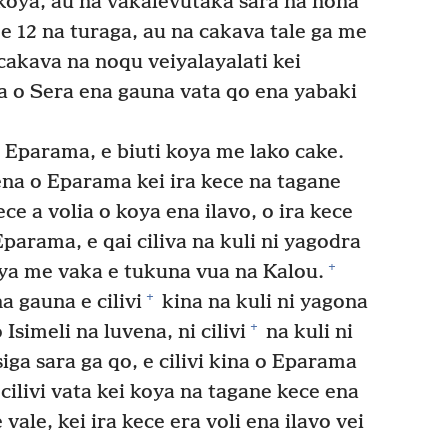
koya, au na vakalevutaka sara na nona
e 12 na turaga, au na cakava tale ga me
cakava na noqu veiyalayalati kei
 o Sera ena gauna vata qo ena yabaki
i Eparama, e biuti koya me lako cake.
vena o Eparama kei ira kece na tagane
ece a volia o koya ena ilavo, o ira kece
parama, e qai ciliva na kuli ni yagodra
+
oya me vaka e tukuna vua na Kalou.
+
 gauna e cilivi
kina na kuli ni yagona
+
Isimeli na luvena, ni cilivi
na kuli ni
iga sara ga qo, e cilivi kina o Eparama
cilivi vata kei koya na tagane kece ena
 vale, kei ira kece era voli ena ilavo vei