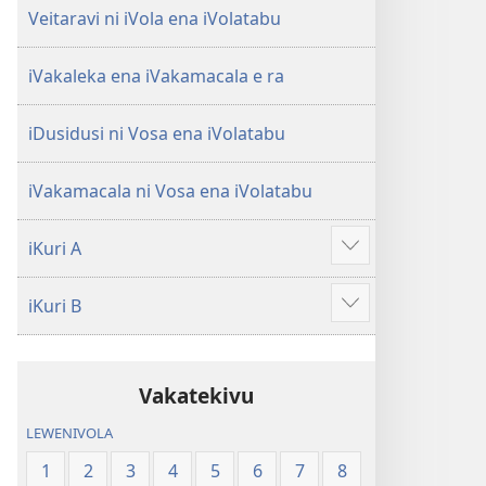
Veitaravi ni iVola ena iVolatabu
iVakaleka ena iVakamacala e ra
iDusidusi ni Vosa ena iVolatabu
iVakamacala ni Vosa ena iVolatabu
iKuri A
Show
more
iKuri B
Show
more
Vakatekivu
LEWENIVOLA
1
2
3
4
5
6
7
8