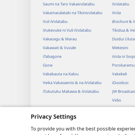
Saumi na Taro Vakaivolatabu
iVolatabu
Vakamacalataki na Tikinivolatabu
iVola
Vuli iVolatabu
Brochure
& iV
iVukevuke ni Vuli iVolatabu
Tikidua & Vei
Vakacegu & Marau
Duidui Ulut
Vakawati & Vuvale
Mekesini
iTabagone
iVola ni Soqo
Gone
Porokaramu
Vakabauta na Kalou
Vakekeli
Veika Vakasaenisi & na iVolatabu
iDusidusi
iTukutuku Makawa & iVolatabu
JW Broadcas
Vidio
iVakatagi
Privacy Settings
Drama Rogo
Wili iVolatab
To provide you with the best possible experi