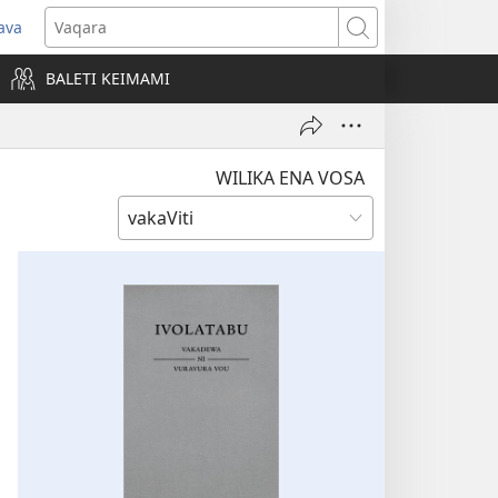
ava
pens
Vaqara
ew
BALETI KEIMAMI
ndow)
WILIKA ENA VOSA