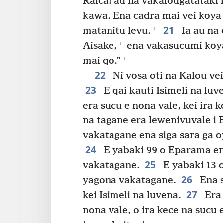
Raica! au na vakalougatataki 
kawa. Ena cadra mai vei koya 
21
+
matanitu levu.
Ia au na 
+
Aisake,
ena vakasucumi koya
+
mai qo.”
22
Ni vosa oti na Kalou ve
23
E qai kauti Isimeli na lu
era sucu e nona vale, kei ira k
na tagane era lewenivuvale i E
vakatagane ena siga sara ga 
24
E yabaki 99 o Eparama ena
25
vakatagane.
E yabaki 13 o 
26
yagona vakatagane.
Ena s
27
kei Isimeli na luvena.
Era 
nona vale, o ira kece na sucu e