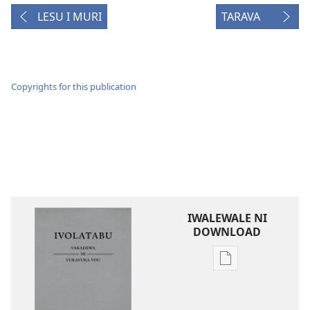
LESU I MURI
TARAVA
Copyrights for this publication
IWALEWALE NI
DOWNLOAD
Sala
me
download