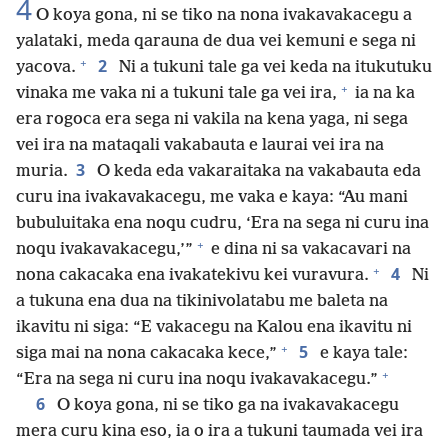
4
O koya gona, ni se tiko na nona ivakavakacegu a
yalataki, meda qarauna de dua vei kemuni e sega ni
+
2
yacova.
Ni a tukuni tale ga vei keda na itukutuku
+
vinaka me vaka ni a tukuni tale ga vei ira,
ia na ka
era rogoca era sega ni vakila na kena yaga, ni sega
vei ira na mataqali vakabauta e laurai vei ira na
3
muria.
O keda eda vakaraitaka na vakabauta eda
curu ina ivakavakacegu, me vaka e kaya: “Au mani
bubuluitaka ena noqu cudru, ‘Era na sega ni curu ina
+
noqu ivakavakacegu,’”
e dina ni sa vakacavari na
+
4
nona cakacaka ena ivakatekivu kei vuravura.
Ni
a tukuna ena dua na tikinivolatabu me baleta na
ikavitu ni siga: “E vakacegu na Kalou ena ikavitu ni
+
5
siga mai na nona cakacaka kece,”
e kaya tale:
+
“Era na sega ni curu ina noqu ivakavakacegu.”
6
O koya gona, ni se tiko ga na ivakavakacegu
mera curu kina eso, ia o ira a tukuni taumada vei ira