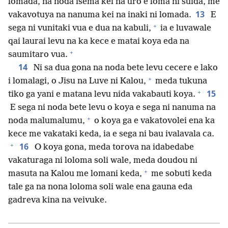
lomada, na noda isema kei na uro e loma ni suida, me
13
vakavotuya na nanuma kei na inaki ni lomada.
E
+
sega ni vunitaki vua e dua na kabuli,
ia e luvawale
qai laurai levu na ka kece e matai koya eda na
+
saumitaro vua.
14
Ni sa dua gona na noda bete levu cecere e lako
+
i lomalagi, o Jisu na Luve ni Kalou,
meda tukuna
+
15
tiko ga yani e matana levu nida vakabauti koya.
E sega ni noda bete levu o koya e sega ni nanuma na
+
noda malumalumu,
o koya ga e vakatovolei ena ka
kece me vakataki keda, ia e sega ni bau ivalavala ca.
+
16
O koya gona, meda torova na idabedabe
vakaturaga ni loloma soli wale, meda doudou ni
+
masuta na Kalou me lomani keda,
me sobuti keda
tale ga na nona loloma soli wale ena gauna eda
gadreva kina na veivuke.