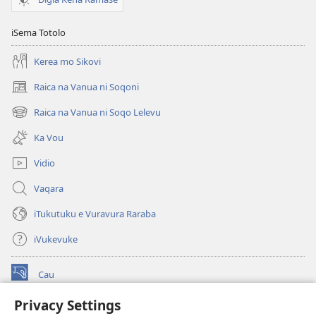
iSema Totolo
Kerea mo Sikovi
Raica na Vanua ni Soqoni
(opens
new
Raica na Vanua ni Soqo Lelevu
(opens
window)
new
Ka Vou
window)
Vidio
Vaqara
iTukutuku e Vuravura Raraba
iVukevuke
Cau
(opens
new
Privacy Settings
window)
Watchtower LAIBRI ENA INTERNET™