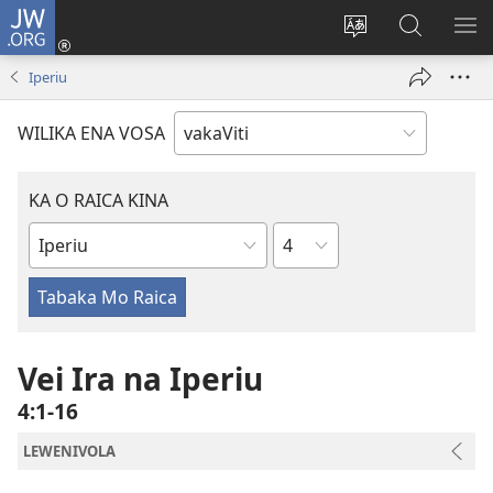
JW.ORG
Dolava
(opens
Veisautaka
Vaqara
VA
new
na
ena
NA
Iperiu
window)
Vosa
JW.ORG
LIS
WILIKA ENA VOSA
KA O RAICA KINA
Wase
iVola
ena
iVolatabu
Vei Ira na Iperiu
4:1-16
LEWENIVOLA