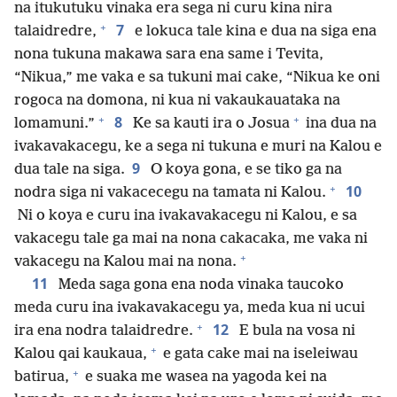
na itukutuku vinaka era sega ni curu kina nira
+
7
talaidredre,
e lokuca tale kina e dua na siga ena
nona tukuna makawa sara ena same i Tevita,
“Nikua,” me vaka e sa tukuni mai cake, “Nikua ke oni
rogoca na domona, ni kua ni vakaukauataka na
+
+
8
lomamuni.”
Ke sa kauti ira o Josua
ina dua na
ivakavakacegu, ke a sega ni tukuna e muri na Kalou e
9
dua tale na siga.
O koya gona, e se tiko ga na
+
10
nodra siga ni vakacecegu na tamata ni Kalou.
Ni o koya e curu ina ivakavakacegu ni Kalou, e sa
vakacegu tale ga mai na nona cakacaka, me vaka ni
+
vakacegu na Kalou mai na nona.
11
Meda saga gona ena noda vinaka taucoko
meda curu ina ivakavakacegu ya, meda kua ni ucui
+
12
ira ena nodra talaidredre.
E bula na vosa ni
+
Kalou qai kaukaua,
e gata cake mai na iseleiwau
+
batirua,
e suaka me wasea na yagoda kei na