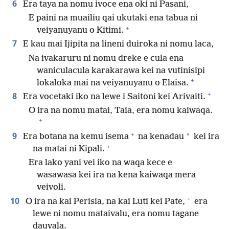
6
Era taya na nomu ivoce ena oki ni Pasani,
E paini na muailiu qai ukutaki ena tabua ni
+
veiyanuyanu o Kitimi.
7
E kau mai Ijipita na lineni duiroka ni nomu laca,
Na ivakaruru ni nomu dreke e cula ena
waniculacula karakarawa kei na vutinisipi
+
lokaloka mai na veiyanuyanu o Elaisa.
+
8
Era vocetaki iko na lewe i Saitoni kei Arivaiti.
O ira na nomu matai, Taia, era nomu kaiwaqa.
+
+
9
*
Era botana na kemu isema
na kenadau
kei ira
+
na matai ni Kipali.
Era lako yani vei iko na waqa kece e
wasawasa kei ira na kena kaiwaqa mera
veivoli.
+
10
O ira na kai Perisia, na kai Luti kei Pate,
era
lewe ni nomu mataivalu, era nomu tagane
dauvala.