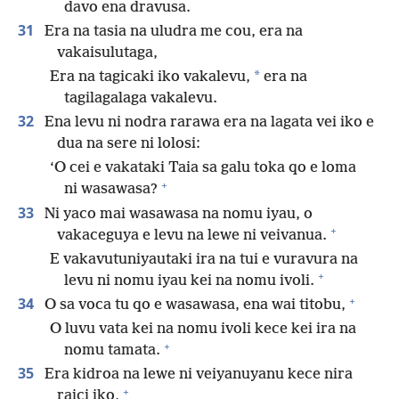
davo ena dravusa.
31
Era na tasia na uludra me cou, era na
vakaisulutaga,
*
Era na tagicaki iko vakalevu,
era na
tagilagalaga vakalevu.
32
Ena levu ni nodra rarawa era na lagata vei iko e
dua na sere ni lolosi:
‘O cei e vakataki Taia sa galu toka qo e loma
+
ni wasawasa?
33
Ni yaco mai wasawasa na nomu iyau, o
+
vakaceguya e levu na lewe ni veivanua.
E vakavutuniyautaki ira na tui e vuravura na
+
levu ni nomu iyau kei na nomu ivoli.
+
34
O sa voca tu qo e wasawasa, ena wai titobu,
O luvu vata kei na nomu ivoli kece kei ira na
+
nomu tamata.
35
Era kidroa na lewe ni veiyanuyanu kece nira
+
raici iko,