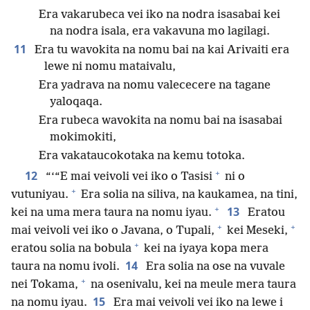
Era vakarubeca vei iko na nodra isasabai kei
na nodra isala, era vakavuna mo lagilagi.
11
Era tu wavokita na nomu bai na kai Arivaiti era
lewe ni nomu mataivalu,
Era yadrava na nomu valececere na tagane
yaloqaqa.
Era rubeca wavokita na nomu bai na isasabai
mokimokiti,
Era vakataucokotaka na kemu totoka.
+
12
“‘“E mai veivoli vei iko o Tasisi
ni o
+
vutuniyau.
Era solia na siliva, na kaukamea, na tini,
+
13
kei na uma mera taura na nomu iyau.
Eratou
+
+
mai veivoli vei iko o Javana, o Tupali,
kei Meseki,
+
eratou solia na bobula
kei na iyaya kopa mera
14
taura na nomu ivoli.
Era solia na ose na vuvale
+
nei Tokama,
na osenivalu, kei na meule mera taura
15
na nomu iyau.
Era mai veivoli vei iko na lewe i