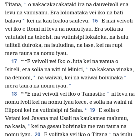
+
Titana,
o vakacakacakataki ira na dauveivoli ena
levu na yanuyanu. Era lolomataka vei iko na bati
+
16
balavu
kei na kau loaloa saulevu.
E mai veivoli
vei iko o Itomi ni levu na nomu iyau. Era solia na
vatutalei na tekoisi, na vutinisipi lokaloka, na isulu
talitali duiroka, na isuludina, na lase, kei na rupi
mera taura na nomu iyau.
17
“‘“E veivoli vei iko o Juta kei na vanua o
+
Isireli, era solia na witi ni Minici,
na kakana vinaka,
+
+
na denioni,
na waiwai, kei na waiwai boivinaka
+
mera taura na nomu iyau.
+
18
“‘“E mai veivoli vei iko o Tamasiko
ni levu na
nomu ivoli kei na nomu iyau kece, e solia na waini ni
19
*
Eliponi kei na vutinisipi ni Saha.
E solia o
Vetani kei Javana mai Usali na kaukamea malumu,
*
na kasia,
kei na gasau boivinaka me rau taura na
+
20
nomu iyau.
E volitaka vei iko o Titana
na isulu