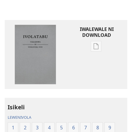
IWALEWALE NI
DOWNLOAD
Sala
me
download
kina
na
ka
e
tabaki
iVolatabu-
Isikeli
Vakadewa
LEWENIVOLA
ni
Vuravura
1
2
3
4
5
6
7
8
9