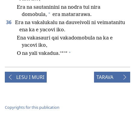
Era na sautaninini na nodra tui nira
+
domobula,
era matararawa.
36
Era na vakalukalu na dauveivoli ni veimatanitu
ena ka e yacovi iko.
Ena vakasauri qai vakadomobula na ka e
yacovi iko,
+
O na yali vakadua.’”’”
LESU I MURI
TARAVA
Copyrights for this publication