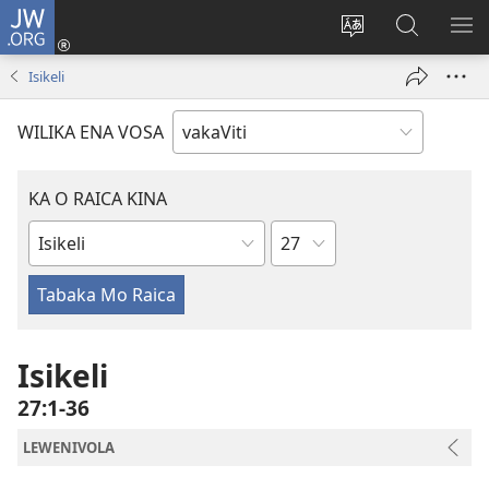
JW.ORG
Dolava
(opens
Veisautaka
Vaqara
VA
new
na
ena
NA
Isikeli
window)
Vosa
JW.ORG
LIS
WILIKA ENA VOSA
KA O RAICA KINA
Wase
iVola
ena
iVolatabu
Isikeli
27:1-36
LEWENIVOLA