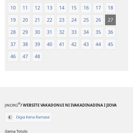
Vou
10
11
12
13
14
15
16
17
18
19
20
21
22
23
24
25
26
27
28
29
30
31
32
33
34
35
36
37
38
39
40
41
42
43
44
45
46
47
48
®
JW.ORG
/ WEBSITE VAKADONUI NI IVAKADINADINA I JIOVA
Digia Kena Ramase
iSema Totolo