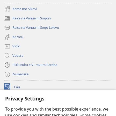
Kerea mo Sikovi
Raica na Vanua ni Soqoni
(opens
new
Raica na Vanua ni Soqo Lelevu
(opens
window)
new
Ka Vou
window)
Vidio
Vaqara
iTukutuku e Vuravura Raraba
iVukevuke
Cau
(opens
new
Privacy Settings
window)
Watchtower LAIBRI ENA INTERNET™
(opens
To provide you with the best possible experience, we
new
®
JW Hub
window)
use cookies and similar technologies. Some cookies
(opens