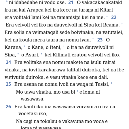
21
*
ni idabedabe ni vodo ose.
O vakacakacakataki
+
ira na kai Arapea kei ira kece na turaga ni Kitari
+
22
era volitaki lami kei na tamanisipi kei na me.
+
Era veivoli vei iko na dauveivoli ni Sipa kei Reama.
Era solia na veimataqali sede boivinaka, na vatutalei,
+
23
kei na koula mera taura na nomu iyau.
O
+
+
Karana,
o Kane, o Iteni,
o ira na dauveivoli ni
+
+
Sipa,
o Asuri,
kei Kilimati eratou veivoli vei iko.
24
Era volitaka ena nomu makete na isulu rairai
vinaka, na iovi karakarawa talitali duiroka, kei na ibe
vutivutia duiroka, e vesu vinaka kece ena dali.
+
25
Era usana na nomu ivoli na waqa ni Tasisi,
*
Mo tawa vinaka, mo usa bi
e loma ni
wasawasa.
26
Era kauti iko ina wasawasa voravora o ira na
vocetaki iko,
Na cagi na tokalau e vakavuna mo voca e
loma ni wasawasa.