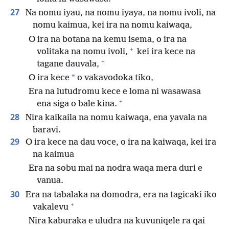
27
Na nomu iyau, na nomu iyaya, na nomu ivoli, na
nomu kaimua, kei ira na nomu kaiwaqa,
O ira na botana na kemu isema, o ira na
+
volitaka na nomu ivoli,
kei ira kece na
+
tagane dauvala,
*
O ira kece
o vakavodoka tiko,
Era na lutudromu kece e loma ni wasawasa
+
ena siga o bale kina.
28
Nira kaikaila na nomu kaiwaqa, ena yavala na
baravi.
29
O ira kece na dau voce, o ira na kaiwaqa, kei ira
na kaimua
Era na sobu mai na nodra waqa mera duri e
vanua.
30
Era na tabalaka na domodra, era na tagicaki iko
+
vakalevu
Nira kaburaka e uludra na kuvuniqele ra qai