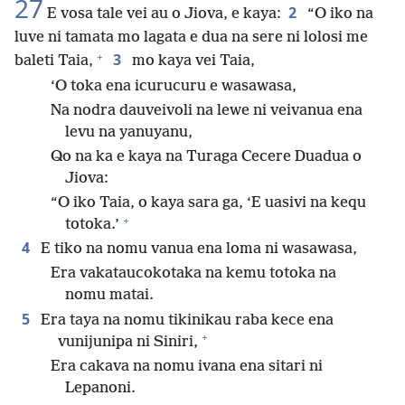
27
2
E vosa tale vei au o Jiova, e kaya:
“O iko na
luve ni tamata mo lagata e dua na sere ni lolosi me
+
3
baleti Taia,
mo kaya vei Taia,
‘O toka ena icurucuru e wasawasa,
Na nodra dauveivoli na lewe ni veivanua ena
levu na yanuyanu,
Qo na ka e kaya na Turaga Cecere Duadua o
Jiova:
“O iko Taia, o kaya sara ga, ‘E uasivi na kequ
+
totoka.’
4
E tiko na nomu vanua ena loma ni wasawasa,
Era vakataucokotaka na kemu totoka na
nomu matai.
5
Era taya na nomu tikinikau raba kece ena
+
vunijunipa ni Siniri,
Era cakava na nomu ivana ena sitari ni
Lepanoni.