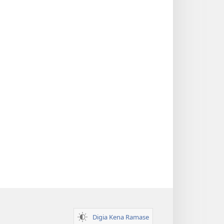
Digia Kena Ramase