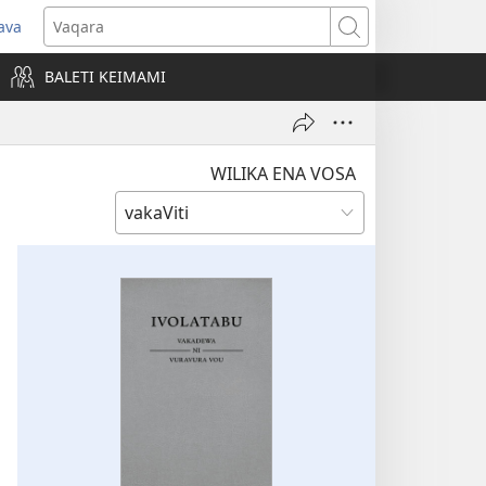
ava
pens
Vaqara
ew
BALETI KEIMAMI
ndow)
WILIKA ENA VOSA