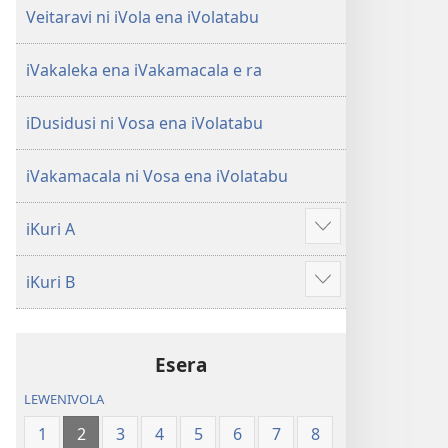
Veitaravi ni iVola ena iVolatabu
iVakaleka ena iVakamacala e ra
iDusidusi ni Vosa ena iVolatabu
iVakamacala ni Vosa ena iVolatabu
iKuri A
Show
more
iKuri B
Show
more
Esera
LEWENIVOLA
1
2
3
4
5
6
7
8