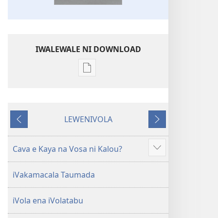
IWALEWALE NI DOWNLOAD
Sala
me
download
kina
LEWENIVOLA
na
LESU
TARAVA
ka
I
e
MURI
Cava e Kaya na Vosa ni Kalou?
Show
tabaki
more
iVolatabu-
iVakamacala Taumada
Vakadewa
ni
iVola ena iVolatabu
Vuravura
Vou