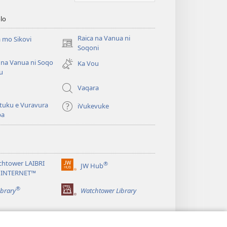
lo
Raica na Vanua ni
 mo Sikovi
(opens
Soqoni
new
 na Vanua ni Soqo
Ka Vou
window)
u
Vaqara
tuku e Vuravura
iVukevuke
ba
chtower LAIBRI
®
JW Hub
(opens
 INTERNET™
new
®
window)
ibrary
Watchtower Library