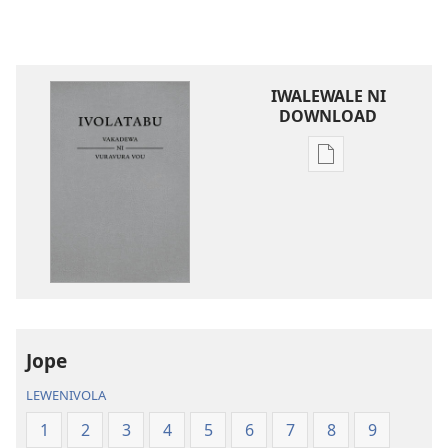
IWALEWALE NI
DOWNLOAD
Sala
me
download
kina
na
ka
e
tabaki
iVolatabu-
Jope
Vakadewa
LEWENIVOLA
ni
Vuravura
1
2
3
4
5
6
7
8
9