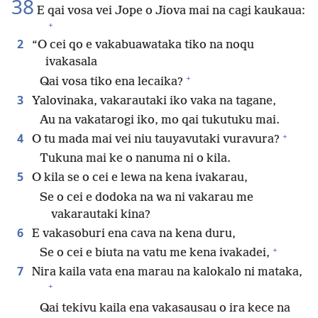
38
E qai vosa vei Jope o Jiova mai na cagi kaukaua:
+
2
“O cei qo e vakabuawataka tiko na noqu
ivakasala
+
Qai vosa tiko ena lecaika?
3
Yalovinaka, vakarautaki iko vaka na tagane,
Au na vakatarogi iko, mo qai tukutuku mai.
+
4
O tu mada mai vei niu tauyavutaki vuravura?
Tukuna mai ke o nanuma ni o kila.
5
O kila se o cei e lewa na kena ivakarau,
Se o cei e dodoka na wa ni vakarau me
vakarautaki kina?
6
E vakasoburi ena cava na kena duru,
+
Se o cei e biuta na vatu me kena ivakadei,
7
Nira kaila vata ena marau na kalokalo ni mataka,
+
Qai tekivu kaila ena vakasausau o ira kece na