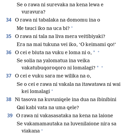
Se o rawa ni surevaka na kena lewa e
vuravura?
34
O rawa ni tabalaka na domomu ina o
+
Me tauci iko na uca bi?
35
O rawa ni tala na liva mera veitibiyaki?
Era na mai tukuna vei iko, ‘O keimami qo!’
+
36
*
O cei e biuta na vuku e loma ni o,
Se solia na yalomatua ina veika
+
*
vakatubuqoroqoro ni lomalagi?
37
O cei e vuku sara me wilika na o,
Se o cei e rawa ni vakala na itawatawa ni wai
+
kei lomalagi
38
Ni tasova na kuvuniqele ina dua na ibinibini
Qai kabi vata na uma qele?
39
O rawa ni vakasasataka na kena na laione
Se vakamamautaka na luvenilaione nira sa
+
viakana