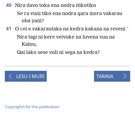
40
Nira davo toka ena nodra itikotiko
Se ra vuni tiko ena nodra qara mera vakarau
oba yani?
+
41
O cei e vakarautaka na kedra kakana na reveni
Nira tagi ni kere veivuke na luvena vua na
Kalou,
Qai lako sese voli ni sega na kedra?
LESU I MURI
TARAVA
Copyrights for this publication