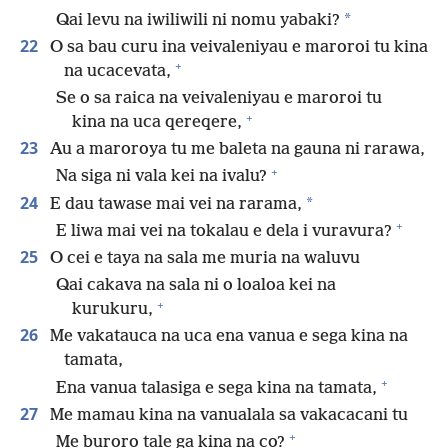
*
Qai levu na iwiliwili ni nomu yabaki?
22
O sa bau curu ina veivaleniyau e maroroi tu kina
+
na ucacevata,
Se o sa raica na veivaleniyau e maroroi tu
+
kina na uca qereqere,
23
Au a maroroya tu me baleta na gauna ni rarawa,
+
Na siga ni vala kei na ivalu?
24
*
E dau tawase mai vei na rarama,
+
E liwa mai vei na tokalau e dela i vuravura?
25
O cei e taya na sala me muria na waluvu
Qai cakava na sala ni o loaloa kei na
+
kurukuru,
26
Me vakatauca na uca ena vanua e sega kina na
tamata,
+
Ena vanua talasiga e sega kina na tamata,
27
Me mamau kina na vanualala sa vakacacani tu
+
Me buroro tale ga kina na co?