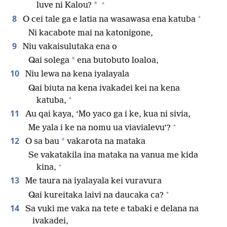
+
*
luve ni Kalou?
+
8
O cei tale ga e latia na wasawasa ena katuba
Ni kacabote mai na katonigone,
9
Niu vakaisulutaka ena o
*
Qai solega
ena butobuto loaloa,
10
Niu lewa na kena iyalayala
Qai biuta na kena ivakadei kei na kena
+
katuba,
11
Au qai kaya, ‘Mo yaco ga i ke, kua ni sivia,
+
Me yala i ke na nomu ua viavialevu’?
12
*
O sa bau
vakarota na mataka
Se vakatakila ina mataka na vanua me kida
+
kina,
13
Me taura na iyalayala kei vuravura
+
Qai kureitaka laivi na daucaka ca?
14
Sa vuki me vaka na tete e tabaki e delana na
ivakadei,