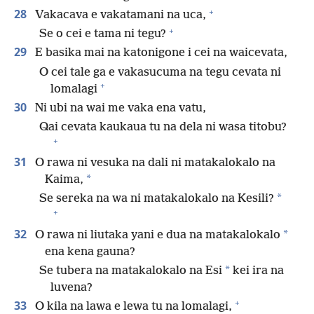
+
28
Vakacava e vakatamani na uca,
+
Se o cei e tama ni tegu?
29
E basika mai na katonigone i cei na waicevata,
O cei tale ga e vakasucuma na tegu cevata ni
+
lomalagi
30
Ni ubi na wai me vaka ena vatu,
Qai cevata kaukaua tu na dela ni wasa titobu?
+
31
O rawa ni vesuka na dali ni matakalokalo na
*
Kaima,
*
Se sereka na wa ni matakalokalo na Kesili?
+
32
*
O rawa ni liutaka yani e dua na matakalokalo
ena kena gauna?
*
Se tubera na matakalokalo na Esi
kei ira na
luvena?
+
33
O kila na lawa e lewa tu na lomalagi,