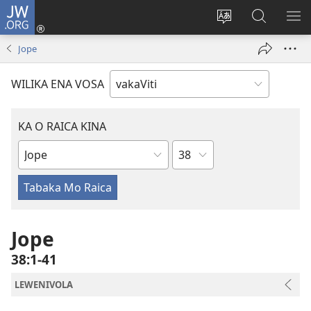
JW.ORG
Dolava
(opens
Veisautaka
Vaqara
VA
new
na
ena
NA
Jope
window)
Vosa
JW.ORG
LIS
WILIKA ENA VOSA
KA O RAICA KINA
Wase
iVola
ena
iVolatabu
Jope
38:1-41
LEWENIVOLA