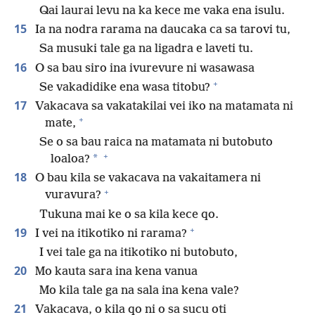
Qai laurai levu na ka kece me vaka ena isulu.
15
Ia na nodra rarama na daucaka ca sa tarovi tu,
Sa musuki tale ga na ligadra e laveti tu.
16
O sa bau siro ina ivurevure ni wasawasa
+
Se vakadidike ena wasa titobu?
17
Vakacava sa vakatakilai vei iko na matamata ni
+
mate,
Se o sa bau raica na matamata ni butobuto
+
*
loaloa?
18
O bau kila se vakacava na vakaitamera ni
+
vuravura?
Tukuna mai ke o sa kila kece qo.
+
19
I vei na itikotiko ni rarama?
I vei tale ga na itikotiko ni butobuto,
20
Mo kauta sara ina kena vanua
Mo kila tale ga na sala ina kena vale?
21
Vakacava, o kila qo ni o sa sucu oti