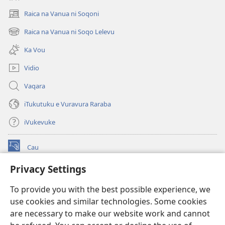
Raica na Vanua ni Soqoni
(opens
new
Raica na Vanua ni Soqo Lelevu
(opens
window)
new
Ka Vou
window)
Vidio
Vaqara
iTukutuku e Vuravura Raraba
iVukevuke
Cau
(opens
new
Privacy Settings
window)
Watchtower LAIBRI ENA INTERNET™
(opens
To provide you with the best possible experience, we
new
®
JW Hub
window)
use cookies and similar technologies. Some cookies
(opens
new
are necessary to make our website work and cannot
®
JW Library
window)