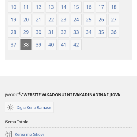
Vou
10
11
12
13
14
15
16
17
18
19
20
21
22
23
24
25
26
27
28
29
30
31
32
33
34
35
36
37
38
39
40
41
42
®
JW.ORG
/ WEBSITE VAKADONUI NI IVAKADINADINA I JIOVA
Digia Kena Ramase
iSema Totolo
Kerea mo Sikovi