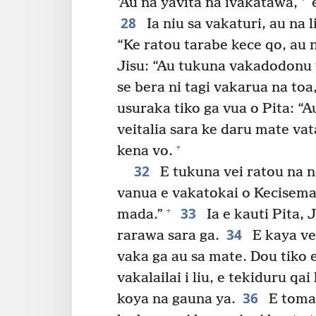
‘Au na yavita na ivakatawa,
e
28
Ia niu sa vakaturi, au na liu
“Ke ratou tarabe kece qo, au n
Jisu: “Au tukuna vakadodonu ve
se bera ni tagi vakarua na toa,
usuraka tiko ga vua o Pita: “
veitalia sara ke daru mate vat
+
kena vo.
32
E tukuna vei ratou na no
vanua e vakatokai o Kecisema
33
+
mada.”
Ia e kauti Pita, 
34
rarawa sara ga.
E kaya ve
vaka ga au sa mate. Dou tiko e
vakalailai i liu, e tekiduru qa
36
koya na gauna ya.
E toma