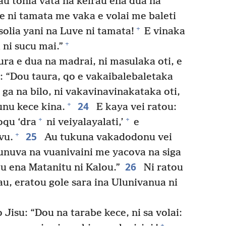
u tonia vata na keirau ena dua na
e ni tamata me vaka e volai me baleti
+
solia yani na Luve ni tamata!
E vinaka
+
ni sucu mai.”
ura e dua na madrai, ni masulaka oti, e
ya: “Dou taura, qo e vakaibalebaletaka
 ga na bilo, ni vakavinavinakataka oti,
24
+
unu kece kina.
E kaya vei ratou:
+
+
oqu ‘dra
ni veiyalayalati,’
e
25
+
vu.
Au tukuna vakadodonu vei
unuva na vuanivaini me yacova na siga
26
u ena Matanitu ni Kalou.”
Ni ratou
au, eratou gole sara ina Ulunivanua ni
 Jisu: “Dou na tarabe kece, ni sa volai:
+