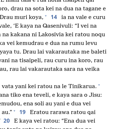
E mani tala e rua nona tisaipeli qai
oro, drau na sota kei na dua na tagane e
14
+
. Drau muri koya,
ia na vale e curu
ale, ‘E kaya na Qasenivuli: “I vei na
 na kakana ni Lakosivia kei ratou noqu
ka vei kemudrau e dua na rumu levu
iyaya tu. Drau lai vakarautaka me baleti
ni na tisaipeli, rau curu ina koro, rau
rau, rau lai vakarautaka sara na veika
+
 vata yani kei ratou na le Tinikarua.
na tiko ena teveli, e kaya sara o Jisu:
mudou, ena soli au yani e dua vei
19
+
 au.”
Eratou rarawa ratou qai
20
”
E kaya vei ratou: “Ena dua vei