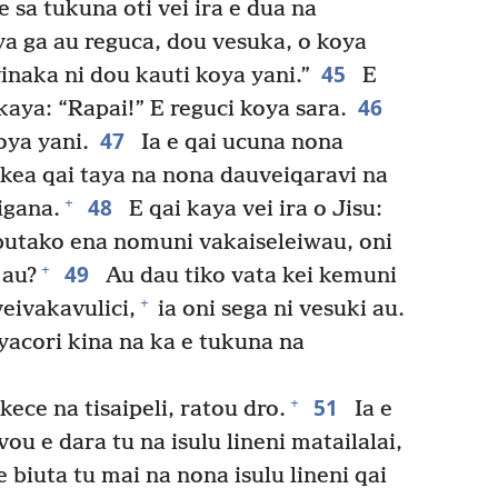
e sa tukuna oti vei ira e dua na
oya ga au reguca, dou vesuka, o koya
45
inaka ni dou kauti koya yani.”
E
46
kaya: “Rapai!” E reguci koya sara.
47
oya yani.
Ia e qai ucuna nona
e kea qai taya na nona dauveiqaravi na
48
+
igana.
E qai kaya vei ira o Jisu:
butako ena nomuni vakaiseleiwau, oni
49
+
 au?
Au dau tiko vata kei kemuni
+
eivakavulici,
ia oni sega ni vesuki au.
yacori kina na ka e tukuna na
51
+
ece na tisaipeli, ratou dro.
Ia e
ou e dara tu na isulu lineni matailalai,
e biuta tu mai na nona isulu lineni qai