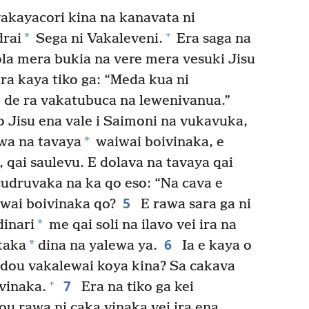
akayacori kina na kanavata ni
+
*
drai
Sega ni Vakaleveni.
Era saga na
ivola mera bukia na vere mera vesuki Jisu
ra kaya tiko ga: “Meda kua ni
 de ra vakatubuca na lewenivanua.”
o Jisu ena vale i Saimoni na vukavuka,
*
ewa na tavaya
waiwai boivinaka, e
 qai saulevu. E dolava na tavaya qai
udruvaka na ka qo eso: “Na cava e
5
wai boivinaka qo?
E rawa sara ga ni
*
dinari
me qai soli na ilavo vei ira na
6
*
taka
dina na yalewa ya.
Ia e kaya o
a dou vakalewai koya kina? Sa cakava
7
+
 vinaka.
Era na tiko ga kei
ou rawa ni caka vinaka vei ira ena