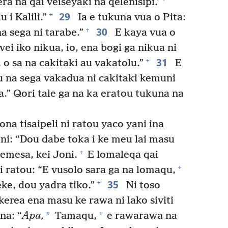
ra na qai veiseyaki na qelenisipi.’
29
+
 i Kalili.”
Ia e tukuna vua o Pita:
30
+
a sega ni tarabe.”
E kaya vua o
i iko nikua, io, ena bogi ga nikua ni
31
+
 o sa na cakitaki au vakatolu.”
E
Au na sega vakadua ni cakitaki kemuni
a.” Qori tale ga na ka eratou tukuna na
na tisaipeli ni ratou yaco yani ina
ni: “Dou dabe toka i ke meu lai masu
+
Jemesa, kei Joni.
E lomaleqa qai
+
i ratou: “E vusolo sara ga na lomaqu,
35
+
ke, dou yadra tiko.”
Ni toso
i kerea ena masu ke rawa ni lako siviti
+
*
na: “
Apa,
Tamaqu,
e rawarawa na