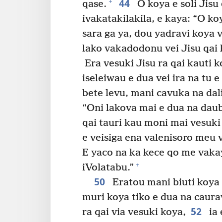
44
+
qase.
O koya e soli Jisu 
ivakatakilakila, e kaya: “O k
sara ga ya, dou yadravi koya v
lako vakadodonu vei Jisu qai 
Era vesuki Jisu ra qai kauti k
iseleiwau e dua vei ira na tu 
bete levu, mani cavuka na dal
“Oni lakova mai e dua na dau
qai tauri kau moni mai vesuki
e veisiga ena valenisoro meu v
E yaco na ka kece qo me vaka
+
iVolatabu.”
50
Eratou mani biuti koya k
muri koya tiko e dua na caurav
52
ra qai via vesuki koya,
ia 