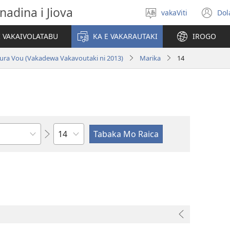
nadina i Jiova
vakaViti
Dol
Digia
(o
na
n
I VAKAIVOLATABU
KA E VAKARAUTAKI
IROGO
Vosa
wi
ura Vou (Vakadewa Vakavoutaki ni 2013)
Marika
14
Wase