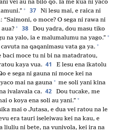
ani vei au na bilo qo. Ia me kua ni yaco
37
+
mamuni.”
Ni lesu mai, e raica ni
a: “Saimoni, o moce? O sega ni rawa ni
38
+
 aua?
Dou yadra, dou masu tiko
+
gu na yalo, ia e malumalumu na yago.”
+
e cavuta na qaqanimasu vata ga ya.
e baci moce tu ni bi na matadratou,
41
 ratou kaya vua.
E lesu ena ikatolu
Qo e sega ni gauna ni moce kei na
+
 yaco mai na gauna
me soli yani kina
42
na ivalavala ca.
Dou tucake, me
+
ai o koya ena soli au yani.”
sika mai o Jutasa, e dua vei ratou na le
evu era tauri iseleiwau kei na kau, e
a liuliu ni bete, na vunivola, kei ira na