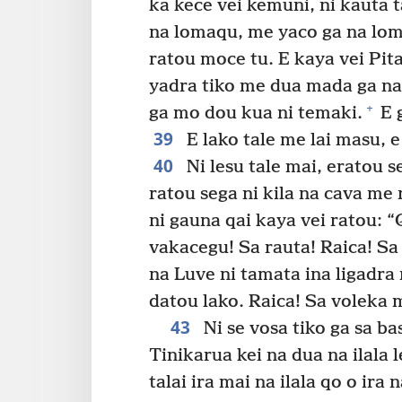
ka kece vei kemuni, ni kauta t
na lomaqu, me yaco ga na lo
ratou moce tu. E kaya vei Pit
yadra tiko me dua mada ga na
+
ga mo dou kua ni temaki.
E 
39
E lako tale me lai masu, 
40
Ni lesu tale mai, eratou s
ratou sega ni kila na cava me
ni gauna qai kaya vei ratou: “
vakacegu! Sa rauta! Raica! Sa
na Luve ni tamata ina ligadra 
datou lako. Raica! Sa voleka m
43
Ni se vosa tiko ga sa ba
Tinikarua kei na dua na ilala l
talai ira mai na ilala qo o ira n