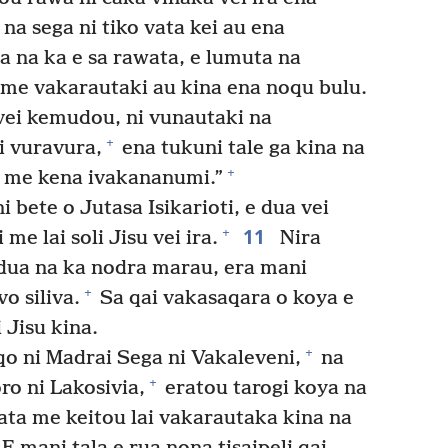
na sega ni tiko vata kei au ena
a na ka e sa rawata, e lumuta na
me vakarautaki au kina ena noqu bulu.
ei kemudou, ni vunautaki na
+
i vuravura,
ena tukuni tale ga kina na
+
o me kena ivakananumi.”
ni bete o Jutasa Isikarioti, e dua vei
11
+
me lai soli Jisu vei ira.
Nira
, dua na ka nodra marau, era mani
+
o siliva.
Sa qai vakasaqara o koya e
 Jisu kina.
+
qo ni Madrai Sega ni Vakaleveni,
na
+
ro ni Lakosivia,
eratou tarogi koya na
akata me keitou lai vakarautaka kina na