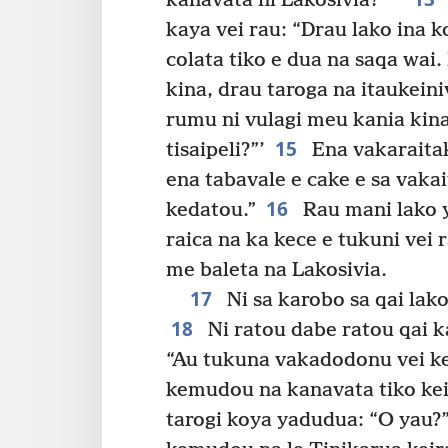
kanavata ni Lakosivia?”
kaya vei rau: “Drau lako ina k
colata tiko e dua na saqa wai
kina, drau taroga na itaukeiniv
rumu ni vulagi meu kania kina
15
tisaipeli?”’
Ena vakaraita
ena tabavale e cake e sa vaka
16
kedatou.”
Rau mani lako ya
raica na ka kece e tukuni vei 
me baleta na Lakosivia.
17
Ni sa karobo sa qai lako
18
Ni ratou dabe ratou qai ka
“Au tukuna vakadodonu vei ke
kemudou na kanavata tiko kei
tarogi koya yadudua: “O yau?