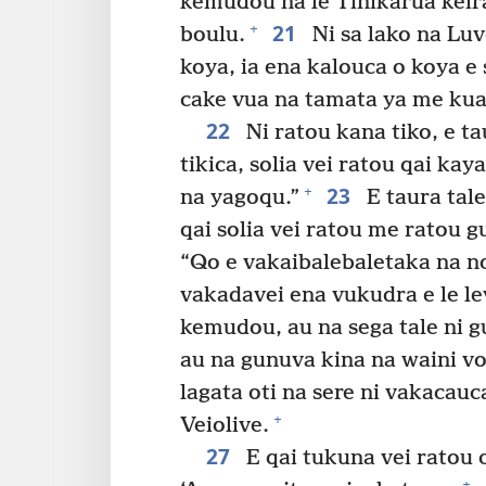
kemudou na le Tinikarua keira
21
+
boulu.
Ni sa lako na Luv
koya, ia ena kalouca o koya e 
cake vua na tamata ya me kua 
22
Ni ratou kana tiko, e ta
tikica, solia vei ratou qai ka
23
+
na yagoqu.”
E taura tale
qai solia vei ratou me ratou g
“Qo e vakaibalebaletaka na n
vakadavei ena vukudra e le le
kemudou, au na sega tale ni g
au na gunuva kina na waini vo
lagata oti na sere ni vakacauc
+
Veiolive.
27
E qai tukuna vei ratou o
+