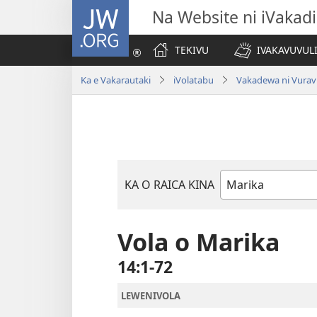
JW.ORG
Na Website ni iVakadi
TEKIVU
IVAKAVUVUL
Ka e Vakarautaki
iVolatabu
Vakadewa ni Vurav
KA O RAICA KINA
iVola
ena
iVolatabu
Vola o Marika
14:1-72
LEWENIVOLA