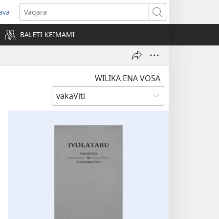
ava
pens
Vaqara
ew
BALETI KEIMAMI
ndow)
WILIKA ENA VOSA