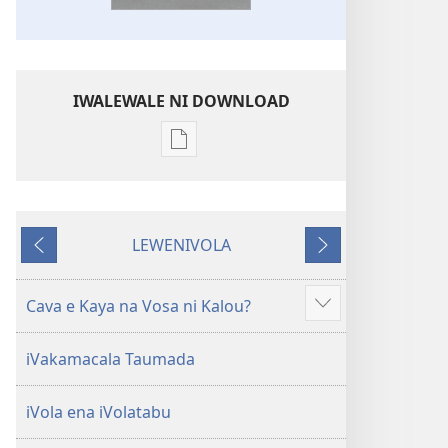
IWALEWALE NI DOWNLOAD
Sala
me
download
kina
LEWENIVOLA
na
LESU
TARAVA
ka
I
e
MURI
Cava e Kaya na Vosa ni Kalou?
Show
tabaki
more
iVolatabu-
iVakamacala Taumada
Vakadewa
ni
iVola ena iVolatabu
Vuravura
Vou