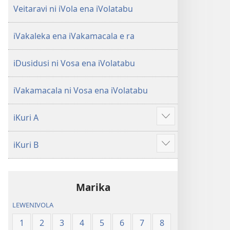
Veitaravi ni iVola ena iVolatabu
iVakaleka ena iVakamacala e ra
iDusidusi ni Vosa ena iVolatabu
iVakamacala ni Vosa ena iVolatabu
iKuri A
Show
more
iKuri B
Show
more
Marika
LEWENIVOLA
1
2
3
4
5
6
7
8