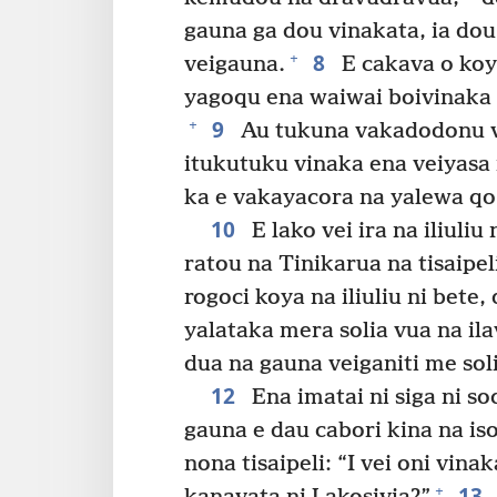
gauna ga dou vinakata, ia dou 
8
+
veigauna.
E cakava o koy
yagoqu ena waiwai boivinaka 
9
+
Au tukuna vakadodonu v
itukutuku vinaka ena veiyasa 
ka e vakayacora na yalewa q
10
E lako vei ira na iliuliu 
ratou na Tinikarua na tisaipeli 
rogoci koya na iliuliu ni bete
yalataka mera solia vua na ilav
dua na gauna veiganiti me soli
12
Ena imatai ni siga ni so
gauna e dau cabori kina na iso
nona tisaipeli: “I vei oni vin
13
+