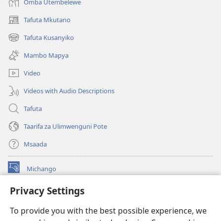
Omba Utembelewe
Tafuta Mkutano
(opens
new
Tafuta Kusanyiko
(opens
window)
new
Mambo Mapya
window)
Video
Videos with Audio Descriptions
Tafuta
Taarifa za Ulimwenguni Pote
Msaada
Michango
(opens
new
Privacy Settings
window)
Watchtower MAKTABA KWENYE MTANDAO™
(opens
To provide you with the best possible experience, we
new
®
JW Hub
window)