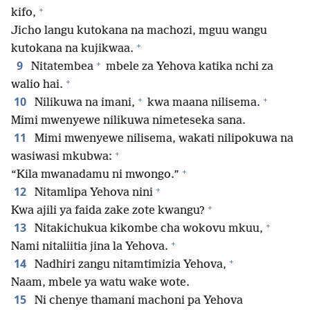
+
kifo,
Jicho langu kutokana na machozi, mguu wangu
+
kutokana na kujikwaa.
+
9
Nitatembea
mbele za Yehova katika nchi za
+
walio hai.
+
+
10
Nilikuwa na imani,
kwa maana nilisema.
Mimi mwenyewe nilikuwa nimeteseka sana.
11
Mimi mwenyewe nilisema, wakati nilipokuwa na
+
wasiwasi mkubwa:
+
“Kila mwanadamu ni mwongo.”
+
12
Nitamlipa Yehova nini
+
Kwa ajili ya faida zake zote kwangu?
+
13
Nitakichukua kikombe cha wokovu mkuu,
+
Nami nitaliitia jina la Yehova.
+
14
Nadhiri zangu nitamtimizia Yehova,
Naam, mbele ya watu wake wote.
15
Ni chenye thamani machoni pa Yehova