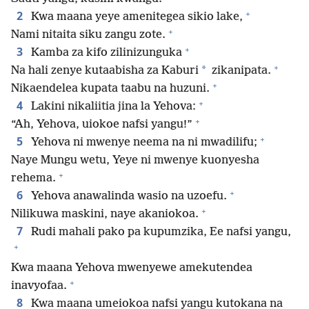
+
2
Kwa maana yeye amenitegea sikio lake,
+
Nami nitaita siku zangu zote.
+
3
Kamba za kifo zilinizunguka
+
*
Na hali zenye kutaabisha za Kaburi
zikanipata.
+
Nikaendelea kupata taabu na huzuni.
+
4
Lakini nikaliitia jina la Yehova:
+
“Ah, Yehova, uiokoe nafsi yangu!”
+
5
Yehova ni mwenye neema na ni mwadilifu;
Naye Mungu wetu, Yeye ni mwenye kuonyesha
+
rehema.
+
6
Yehova anawalinda wasio na uzoefu.
+
Nilikuwa maskini, naye akaniokoa.
7
Rudi mahali pako pa kupumzika, Ee nafsi yangu,
+
Kwa maana Yehova mwenyewe amekutendea
+
inavyofaa.
8
Kwa maana umeiokoa nafsi yangu kutokana na