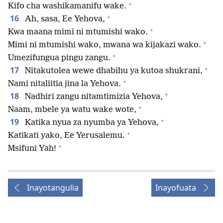
+
Kifo cha washikamanifu wake.
+
16
Ah, sasa, Ee Yehova,
+
Kwa maana mimi ni mtumishi wako.
+
Mimi ni mtumishi wako, mwana wa kijakazi wako.
+
Umezifungua pingu zangu.
+
17
Nitakutolea wewe dhabihu ya kutoa shukrani,
+
Nami nitaliitia jina la Yehova.
+
18
Nadhiri zangu nitamtimizia Yehova,
+
Naam, mbele ya watu wake wote,
+
19
Katika nyua za nyumba ya Yehova,
+
Katikati yako, Ee Yerusalemu.
+
Msifuni Yah!
Inayotangulia
Inayofuata