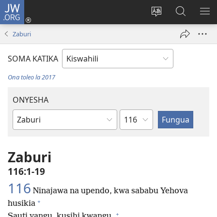
JW.ORG
Ingia
(opens
Badili
Tafuta
ON
new
lugha
Katika
ME
Zaburi
window)
ya
JW.ORG
tovuti
SOMA KATIKA
Ona toleo la 2017
ONYESHA
Sura
Kitabu
cha
Biblia
Zaburi
116:1-19
116
Ninajawa na upendo, kwa sababu Yehova
+
husikia
+
Sauti yangu, kusihi kwangu.