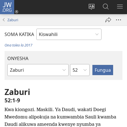
JW.ORG
Ingia
(opens
Badili
Tafuta
ON
new
lugha
Katika
ME
Zaburi
window)
ya
JW.ORG
tovuti
SOMA KATIKA
Ona toleo la 2017
ONYESHA
Sura
Kitabu
cha
Biblia
Zaburi
52:1-9
Kwa kiongozi. Maskili. Ya Daudi, wakati Doegi
Mwedomu alipokuja na kumwambia Sauli kwamba
Daudi alikuwa ameenda kwenye nyumba ya