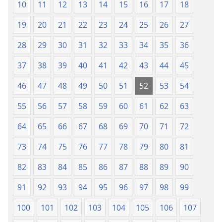
10
11
12
13
14
15
16
17
18
Mpya
(Chapa
19
20
21
22
23
24
25
26
27
ya
28
29
30
31
32
33
34
35
36
Jalada
Jepesi)
37
38
39
40
41
42
43
44
45
46
47
48
49
50
51
52
53
54
55
56
57
58
59
60
61
62
63
64
65
66
67
68
69
70
71
72
73
74
75
76
77
78
79
80
81
82
83
84
85
86
87
88
89
90
91
92
93
94
95
96
97
98
99
100
101
102
103
104
105
106
107