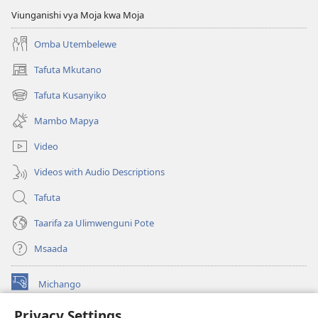
Viunganishi vya Moja kwa Moja
Omba Utembelewe
Tafuta Mkutano
(opens
new
Tafuta Kusanyiko
(opens
window)
new
Mambo Mapya
window)
Video
Videos with Audio Descriptions
Tafuta
Taarifa za Ulimwenguni Pote
Msaada
Michango
(opens
new
Privacy Settings
window)