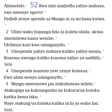
52
+
Ahimeleki.
Kwa nini unajisifia yaliyo mabaya,
+
ewe mwenye nguvu?
Fadhili zenye upendo za Mungu ni za mchana kutwa.
+
2
Ulimi wako hupanga hila za kuleta shida, ukiwa
+
umenolewa kama wembe,
+
Ukifanya kazi kwa udanganyifu.
+
3
Umependa yaliyo mabaya kuliko yaliyo mema,
+
Kusema uwongo kuliko kusema yaliyo ya uadilifu.
Sela
.
+
4
Umependa maneno yote yenye kumeza,
+
Ewe ulimi wenye udanganyifu.
+
5
Mungu mwenyewe pia atakubomoa milele;
Atakupiga na kukuangusha na kukurarua kutoka
+
katika hema lako,
+
Naye atakung’oa kutoka katika nchi ya walio hai.
Sela
.