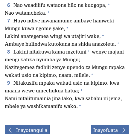
+
6
Nao waadilifu wataona hilo na kuogopa,
+
Nao watamcheka.
7
Huyo ndiye mwanamume ambaye hamweki
+
Mungu kuwa ngome yake,
+
Lakini anategemea wingi wa utajiri wake,
+
Ambaye hulindwa kutokana na shida anazoleta.
+
8
Lakini nitakuwa kama mzeituni
wenye majani
mengi katika nyumba ya Mungu;
Nazitegemea fadhili zenye upendo za Mungu mpaka
+
wakati usio na kipimo, naam, milele.
9
Nitakusifu mpaka wakati usio na kipimo, kwa
+
maana wewe umechukua hatua;
Nami nitalitumainia jina lako, kwa sababu ni jema,
+
mbele ya washikamanifu wako.
Inayotangulia
Inayofuata