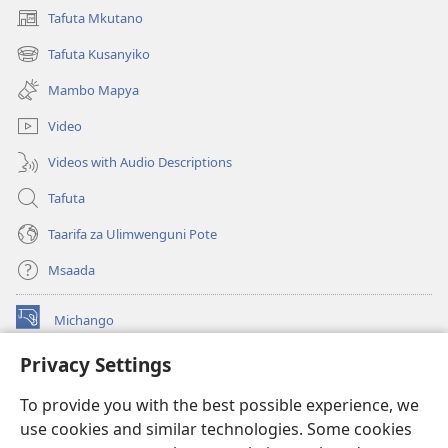
Tafuta Mkutano
(opens
new
Tafuta Kusanyiko
(opens
window)
new
Mambo Mapya
window)
Video
Videos with Audio Descriptions
Tafuta
Taarifa za Ulimwenguni Pote
Msaada
Michango
(opens
new
Privacy Settings
window)
Watchtower MAKTABA KWENYE MTANDAO™
(opens
To provide you with the best possible experience, we
new
®
JW Hub
window)
use cookies and similar technologies. Some cookies
(opens