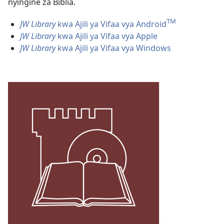
nyingine za Biblia.
TM
JW Library
kwa Ajili ya Vifaa vya Android
JW Library
kwa Ajili ya Vifaa vya Apple
JW Library
kwa Ajili ya Vifaa vya Windows