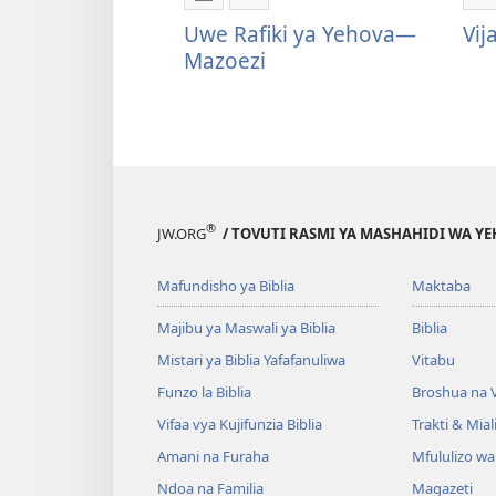
Mbinu
Shiriki
S
za
Uwe
V
Uwe Rafiki ya Yehova​—
Vij
kupakua
Rafiki
H
Mazoezi
machapisho
ya
ya
Yehova​
elektroni
—
Uwe
Mazoezi
Rafiki
ya
®
JW.ORG
/ TOVUTI RASMI YA MASHAHIDI WA Y
Yehova​
—
Mafundisho ya Biblia
Maktaba
Mazoezi
Majibu ya Maswali ya Biblia
Biblia
Mistari ya Biblia Yafafanuliwa
Vitabu
Funzo la Biblia
Broshua na V
Vifaa vya Kujifunzia Biblia
Trakti & Mial
Amani na Furaha
Mfululizo w
Ndoa na Familia
Magazeti