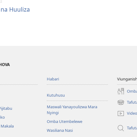
hiriki
ijana
ana Huuliza
uuliza
EHOVA
Habari
Viunganish
Omba
Kutuhusu
Tafut
(opens
Maswali Yanayoulizwa Mara
ijitabu
new
Nyingi
Vide
window)
iko
Omba Utembelewe
a Makala
Tafut
Wasiliana Nasi