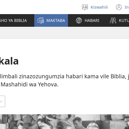
Kiswahili
In
Chagua
(
lugha
n
HO YA BIBLIA
MAKTABA
HABARI
KUT
w
kala
bali zinazozungumzia habari kama vile Biblia, j
 Mashahidi wa Yehova.