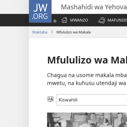
JW.ORG
Mashahidi wa Yehova
MWANZO
MAFUNDIS
Maktaba
Mfululizo wa Makala
Mfululizo wa Ma
Chagua na usome makala mbalim
mwetu, na kuhusu utendaji wa
Chagua
Lugha