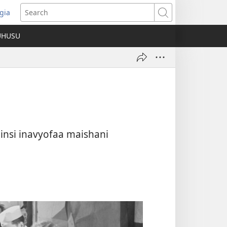
gia
opens
Search
ew
UHUSU
indow)
insi inavyofaa maishani