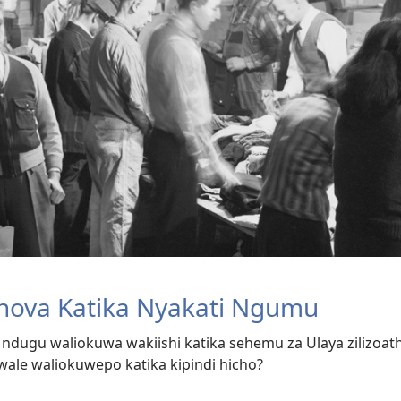
hova Katika Nyakati Ngumu
 ndugu waliokuwa wakiishi katika sehemu za Ulaya zilizoathi
wale waliokuwepo katika kipindi hicho?