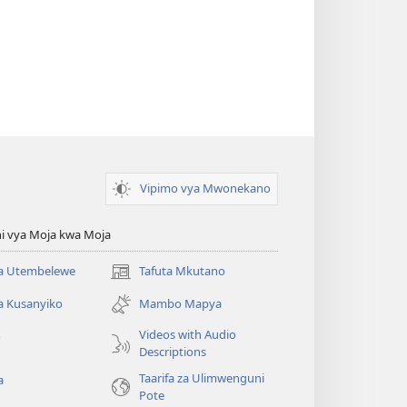
Vipimo vya Mwonekano
i vya Moja kwa Moja
 Utembelewe
Tafuta Mkutano
(opens
new
a Kusanyiko
Mambo Mapya
window)
Videos with Audio
o
Descriptions
Taarifa za Ulimwenguni
a
Pote