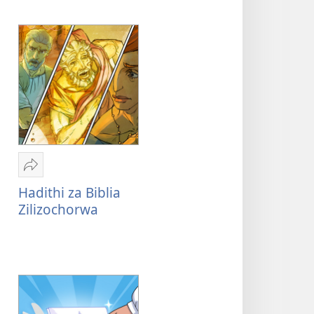
Shiriki
Hadithi
Hadithi za Biblia
za
Zilizochorwa
Biblia
Zilizochorwa