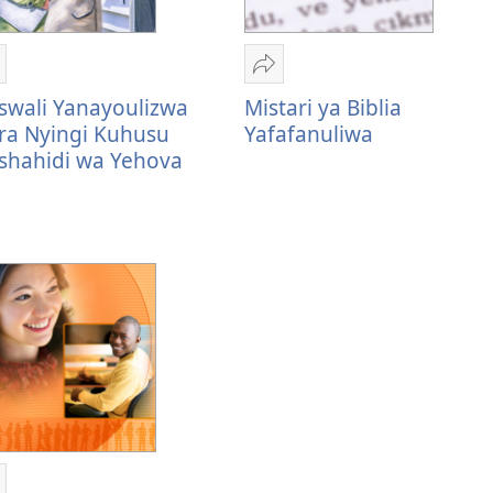
hiriki
Shiriki
aswali
Mistari
swali Yanayoulizwa
Mistari ya Biblia
anayoulizwa
ya
ra Nyingi Kuhusu
Yafafanuliwa
ara
Biblia
shahidi wa Yehova
yingi
Yafafanuliwa
uhusu
ashahidi
a
ehova