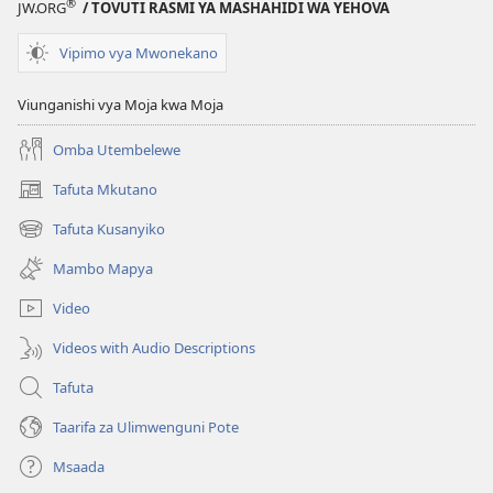
Pote
®
JW.ORG
/ TOVUTI RASMI YA MASHAHIDI WA YEHOVA
Vipimo vya Mwonekano
Viunganishi vya Moja kwa Moja
Omba Utembelewe
Tafuta Mkutano
(opens
new
Tafuta Kusanyiko
(opens
window)
new
Mambo Mapya
window)
Video
Videos with Audio Descriptions
Tafuta
Taarifa za Ulimwenguni Pote
Msaada