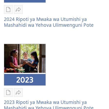
Ujasiri
Mbinu
Shiriki
za
2024
2024 Ripoti ya Mwaka wa Utumishi ya
kupakua
Ripoti
Mashahidi wa Yehova Ulimwenguni Pote
machapisho
ya
ya
Mwaka
elektroni
wa
2024
Utumishi
Ripoti
ya
ya
Mashahidi
Mwaka
wa
wa
Yehova
Utumishi
Ulimwenguni
ya
Pote
Mashahidi
wa
Mbinu
Shiriki
Yehova
za
2023
2023 Ripoti ya Mwaka wa Utumishi ya
Ulimwenguni
kupakua
Ripoti
Mashahidi wa Yehova Ulimwenguni Pote