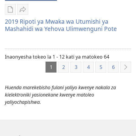
Mbinu
Shiriki
za
2019
2019 Ripoti ya Mwaka wa Utumishi ya
kupakua
Ripoti
Mashahidi wa Yehova Ulimwenguni Pote
machapisho
ya
ya
Mwaka
elektroni
wa
2019
Utumishi
Inaonyesha tokeo la 1 - 12 kati ya matokeo 64
Ripoti
ya
1
2
3
4
5
6
Inay
ya
Mashahidi
Mwaka
wa
wa
Yehova
Huenda marekebisho fulani yaliyo kwenye nakala za
Utumishi
Ulimwenguni
kielektroniki yasionekane kwenye matoleo
ya
Pote
yaliyochapishwa.
Mashahidi
wa
Yehova
Ulimwenguni