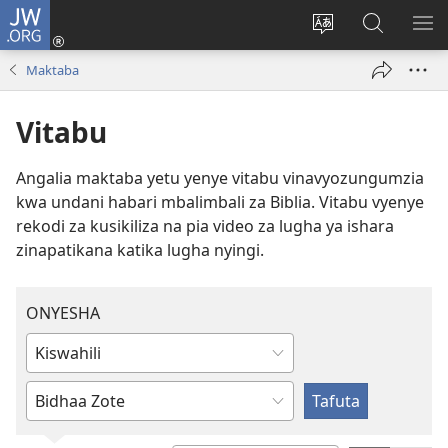
JW.ORG
Ingia
(opens
Badili
Tafuta
ON
new
lugha
Katika
ME
Maktaba
window)
ya
JW.ORG
tovuti
Vitabu
Angalia maktaba yetu yenye vitabu vinavyozungumzia
kwa undani habari mbalimbali za Biblia. Vitabu vyenye
rekodi za kusikiliza na pia video za lugha ya ishara
zinapatikana katika lugha nyingi.
ONYESHA
Andika
au
Ingiza
uchague
habari
lugha
au