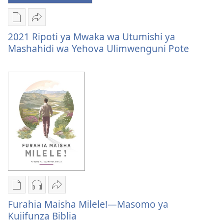
Mashahidi
wa
Mbinu
Shiriki
Yehova
za
2021
2021 Ripoti ya Mwaka wa Utumishi ya
Ulimwenguni
kupakua
Ripoti
Mashahidi wa Yehova Ulimwenguni Pote
Pote
machapisho
ya
ya
Mwaka
elektroni
wa
2021
Utumishi
Ripoti
ya
ya
Mashahidi
Mwaka
wa
wa
Yehova
Utumishi
Ulimwenguni
ya
Pote
Mashahidi
wa
Mbinu
Mbinu
Shiriki
Yehova
za
za
Furahia
Furahia Maisha Milele!​—Masomo ya
Ulimwenguni
kupakua
kupakua
Maisha
Kujifunza Biblia