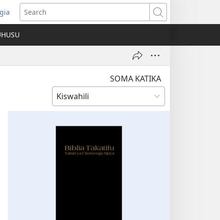
gia
opens
Search
ew
UHUSU
indow)
SOMA KATIKA