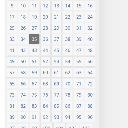
(Chapa
9
10
11
12
13
14
15
16
ya
17
18
19
20
21
22
23
24
Jalada
Jepesi)
25
26
27
28
29
30
31
32
33
34
35
36
37
38
39
40
41
42
43
44
45
46
47
48
49
50
51
52
53
54
55
56
57
58
59
60
61
62
63
64
65
66
67
68
69
70
71
72
73
74
75
76
77
78
79
80
81
82
83
84
85
86
87
88
89
90
91
92
93
94
95
96