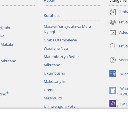
Habari
Viunganish
Omba
Kutuhusu
Tafut
(opens
Maswali Yanayoulizwa Mara
ijitabu
new
Nyingi
Vide
window)
iko
Omba Utembelewe
a Makala
Tafut
Wasiliana Nasi
Matembezi ya Betheli
Msaa
a Mkutano
Mikutano
Ukumbusho
Mic
(opens
Makusanyiko
new
window)
Wat
Utendaji
®
(opens
ting
KWE
Masimulizi
new
JW L
window)
Ulimwenguni Pote
maji wa Biblia
maji wa Biblia