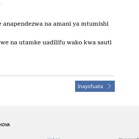
+
e anapendezwa na amani ya mtumishi
e na utamke uadilifu wako kwa sauti
Inayofuata
EHOVA