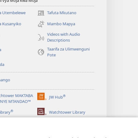
i vya Moja kwa Moja
 Utembelewe
Tafuta Mkutano
(opens
new
a Kusanyiko
Mambo Mapya
window)
Videos with Audio
o
Descriptions
Taarifa za Ulimwenguni
a
Pote
da
hango
chtower MAKTABA
®
JW Hub
(opens
NYE MTANDAO™
new
®
window)
ibrary
Watchtower Library