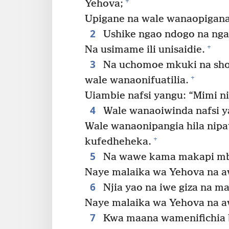
+
Yehova;
Upigane na wale wanaopigana
2
Ushike ngao ndogo na ng
+
Na usimame ili unisaidie.
3
Na uchomoe mkuki na shoka
+
wale wanaonifuatilia.
Uiambie nafsi yangu: “Mimi n
4
Wale wanaoiwinda nafsi y
Wale wanaonipangia hila nip
+
kufedheheka.
5
Na wawe kama makapi mbe
Naye malaika wa Yehova na 
6
Njia yao na iwe giza na ma
Naye malaika wa Yehova na aw
7
Kwa maana wamenifichia b