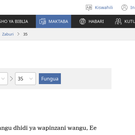
Kiswahili
In
Chagua
(
lugha
n
HO YA BIBLIA
MAKTABA
HABARI
KUT
w
Zaburi
35
Sura
angu dhidi ya wapinzani wangu, Ee