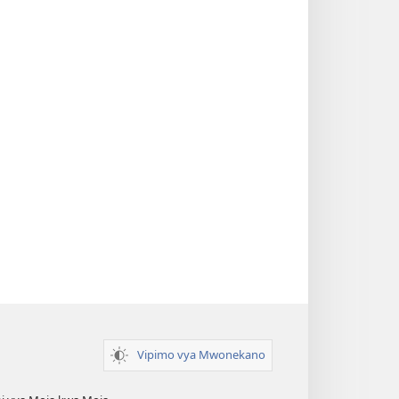
Vipimo vya Mwonekano