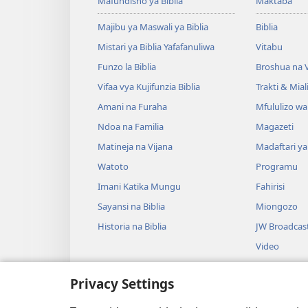
Mafundisho ya Biblia
Maktaba
Majibu ya Maswali ya Biblia
Biblia
Mistari ya Biblia Yafafanuliwa
Vitabu
Funzo la Biblia
Broshua na V
Vifaa vya Kujifunzia Biblia
Trakti & Mial
Amani na Furaha
Mfululizo w
Ndoa na Familia
Magazeti
Matineja na Vijana
Madaftari y
Watoto
Programu
Imani Katika Mungu
Fahirisi
Sayansi na Biblia
Miongozo
Historia na Biblia
JW Broadcas
Video
Muziki
Privacy Settings
Drama za Uso
Drama za Uso