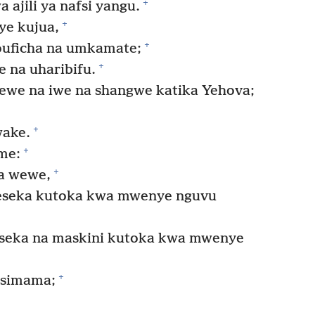
+
ajili ya nafsi yangu.
+
ye kujua,
+
uficha na umkamate;
+
 na uharibifu.
ewe na iwe na shangwe katika Yehova;
+
wake.
+
me:
+
ma wewe,
seka kutoka kwa mwenye nguvu
eka na maskini kutoka kwa mwenye
+
usimama;