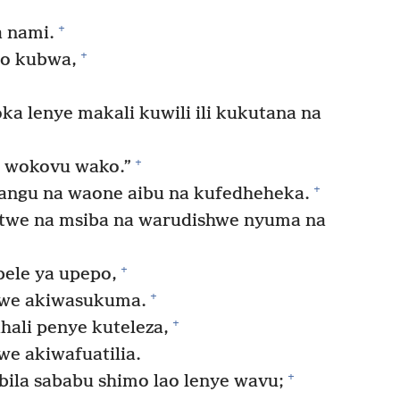
+
 nami.
+
ao kubwa,
 lenye makali kuwili ili kukutana na
+
i wokovu wako.”
+
angu na waone aibu na kufedheheka.
atwe na msiba na warudishwe nyuma na
+
le ya upepo,
+
awe akiwasukuma.
+
hali penye kuteleza,
e akiwafuatilia.
+
ila sababu shimo lao lenye wavu;