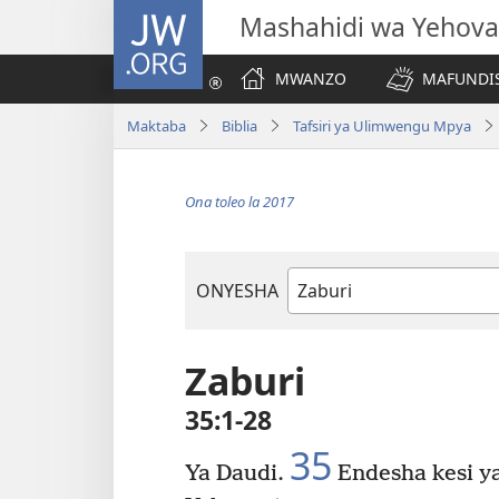
JW.ORG
Mashahidi wa Yehova
MWANZO
MAFUNDIS
Maktaba
Biblia
Tafsiri ya Ulimwengu Mpya
Ona toleo la 2017
ONYESHA
Kitabu
cha
Biblia
Zaburi
35:1-28
35
Ya Daudi.
Endesha kesi y