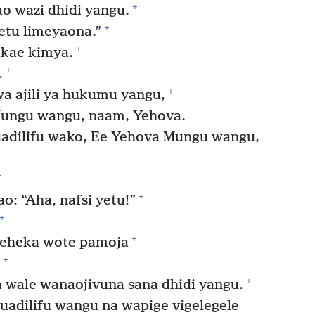
+
 wazi dhidi yangu.
+
etu limeyaona.”
+
kae kimya.
+
.
+
 ajili ya hukumu yangu,
ungu wangu, naam, Yehova.
adilifu wako, Ee Yehova Mungu wangu,
+
+
 “Aha, nafsi yetu!”
+
+
heheka wote pamoja
+
+
 wale wanaojivuna sana dhidi yangu.
adilifu wangu na wapige vigelegele