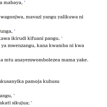
+
a mabaya,
 wagonjwa, mavazi yangu yalikuwa ni
+
funga,
+
wa ikirudi kifuani pangu.
i ya mwenzangu, kana kwamba ni kwa
ama mtu anayemwombolezea mama yake.
kukusanyika pamoja kuhusu
+
yangu,
+
kati sikujua;