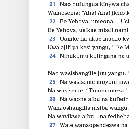
21
Nao hufungua kinywa chao
Wamesema: “Aha! Aha! jicho l
22
+
Ee Yehova, umeona.
Usi
Ee Yehova, usikae mbali nami
23
Uamke na ukae macho kwa
+
Kwa ajili ya kesi yangu,
Ee M
24
Nihukumu kulingana na u
+
Nao wasishangilie juu yangu.
25
Na wasiseme moyoni mwao:
Na wasiseme: “Tumemmeza.”
26
Na waone aibu na kufed
Wanaoshangilia msiba wangu.
+
Na wavikwe aibu
na fedheha
27
Wale wanaopendezwa na u