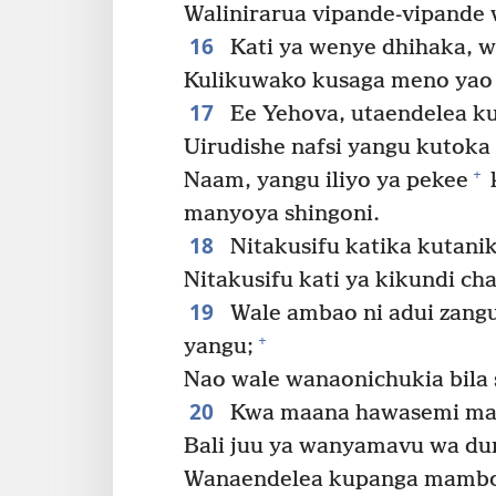
Walinirarua vipande-vipande
16
Kati ya wenye dhihaka, wal
Kulikuwako kusaga meno yao 
17
Ee Yehova, utaendelea k
Uirudishe nafsi yangu kutoka
+
Naam, yangu iliyo ya pekee
manyoya shingoni.
18
Nitakusifu katika kutani
Nitakusifu kati ya kikundi ch
19
Wale ambao ni adui zangu 
+
yangu;
Nao wale wanaonichukia bila 
20
Kwa maana hawasemi ma
Bali juu ya wanyamavu wa du
Wanaendelea kupanga mambo 