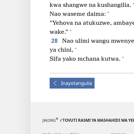
kwa shangwe na kushangilia.
+
Nao waseme daima:
“Yehova na atukuzwe, ambay
+
wake.”
28
Nao ulimi wangu mwenyew
+
ya chini,
+
Sifa yako mchana kutwa.
Inayotangulia
®
JW.ORG
/ TOVUTI RASMI YA MASHAHIDI WA Y