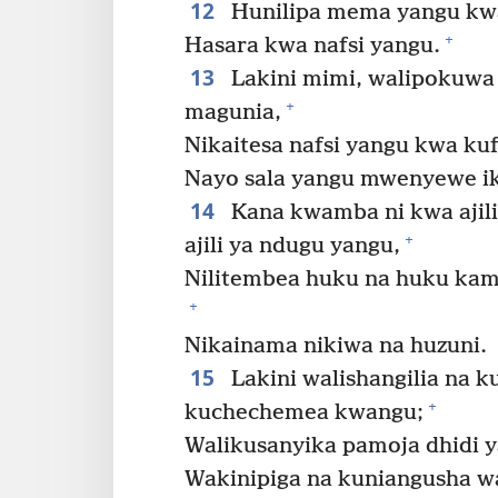
12
Hunilipa mema yangu kw
+
Hasara kwa nafsi yangu.
13
Lakini mimi, walipokuwa
+
magunia,
Nikaitesa nafsi yangu kwa ku
Nayo sala yangu mwenyewe ika
14
Kana kwamba ni kwa ajil
+
ajili ya ndugu yangu,
Nilitembea huku na huku k
+
Nikainama nikiwa na huzuni.
15
Lakini walishangilia na 
+
kuchechemea kwangu;
Walikusanyika pamoja dhidi 
Wakinipiga na kuniangusha wa