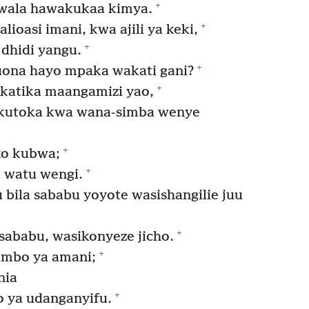
+
 wala hawakukaa kimya.
+
ioasi imani, kwa ajili ya keki,
+
dhidi yangu.
+
uona hayo mpaka wakati gani?
+
 katika maangamizi yao,
kutoka kwa wana-simba wenye
+
ko kubwa;
+
a watu wengi.
bila sababu yoyote wasishangilie juu
+
sababu, wasikonyeze jicho.
+
mbo ya amani;
nia
+
ya udanganyifu.