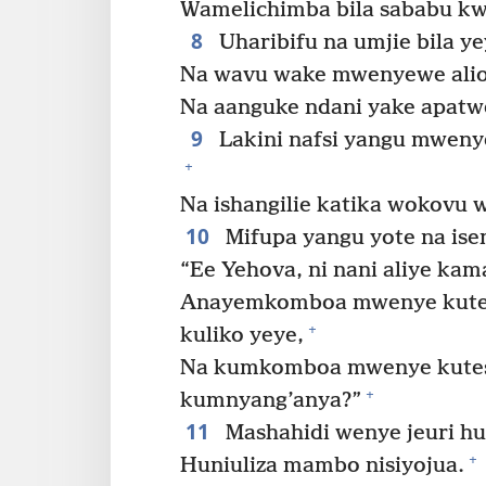
Wamelichimba bila sababu kwa 
8
Uharibifu na umjie bila ye
Na wavu wake mwenyewe alio
Na aanguke ndani yake apatwe
9
Lakini nafsi yangu mweny
+
Na ishangilie katika wokovu 
10
Mifupa yangu yote na ise
“Ee Yehova, ni nani aliye ka
Anayemkomboa mwenye kute
+
kuliko yeye,
Na kumkomboa mwenye kutes
+
kumnyang’anya?”
11
Mashahidi wenye jeuri h
+
Huniuliza mambo nisiyojua.