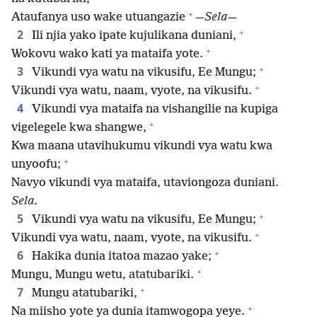
+
Ataufanya uso wake utuangazie
—
Sela
—
+
2
Ili njia yako ipate kujulikana duniani,
+
Wokovu wako kati ya mataifa yote.
+
3
Vikundi vya watu na vikusifu, Ee Mungu;
+
Vikundi vya watu, naam, vyote, na vikusifu.
4
Vikundi vya mataifa na vishangilie na kupiga
+
vigelegele kwa shangwe,
Kwa maana utavihukumu vikundi vya watu kwa
+
unyoofu;
Navyo vikundi vya mataifa, utaviongoza duniani.
Sela.
+
5
Vikundi vya watu na vikusifu, Ee Mungu;
+
Vikundi vya watu, naam, vyote, na vikusifu.
+
6
Hakika dunia itatoa mazao yake;
+
Mungu, Mungu wetu, atatubariki.
+
7
Mungu atatubariki,
+
Na miisho yote ya dunia itamwogopa yeye.