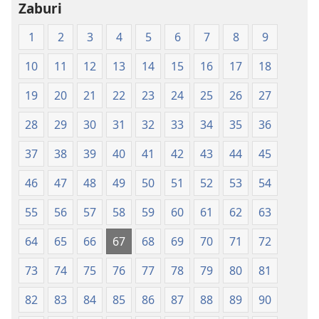
—
Zaburi
Tafsiri
1
2
3
4
5
6
7
8
9
ya
Ulimwengu
10
11
12
13
14
15
16
17
18
Mpya
(Chapa
19
20
21
22
23
24
25
26
27
ya
28
29
30
31
32
33
34
35
36
Jalada
Jepesi)
37
38
39
40
41
42
43
44
45
46
47
48
49
50
51
52
53
54
55
56
57
58
59
60
61
62
63
64
65
66
67
68
69
70
71
72
73
74
75
76
77
78
79
80
81
82
83
84
85
86
87
88
89
90