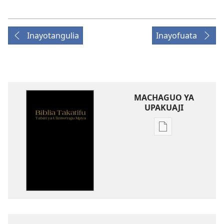
Inayotangulia
Inayofuata
MACHAGUO YA
UPAKUAJI
Mbinu
za
kupakua
machapisho
ya
elektroni
Biblia
Takatifu