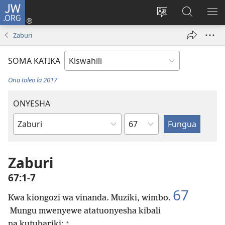
JW.ORG
Ingia
(opens
Badili
Tafuta
ON
new
lugha
Katika
ME
Zaburi
window)
ya
JW.ORG
tovuti
SOMA KATIKA
Ona toleo la 2017
ONYESHA
Sura
Kitabu
cha
Biblia
Zaburi
67:1-7
67
Kwa kiongozi wa vinanda. Muziki, wimbo.
Mungu mwenyewe atatuonyesha kibali
+
na kutubariki;