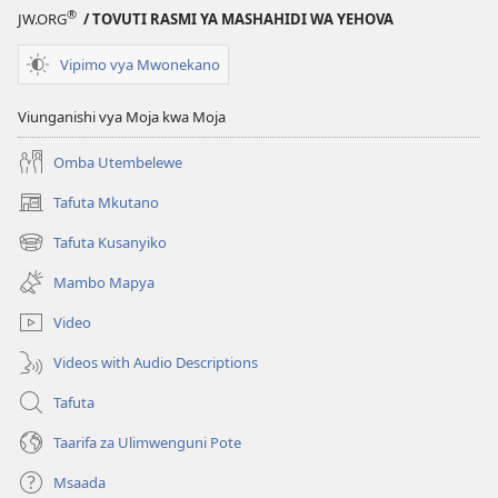
®
JW.ORG
/ TOVUTI RASMI YA MASHAHIDI WA YEHOVA
Vipimo vya Mwonekano
Viunganishi vya Moja kwa Moja
Omba Utembelewe
Tafuta Mkutano
(opens
new
Tafuta Kusanyiko
(opens
window)
new
Mambo Mapya
window)
Video
Videos with Audio Descriptions
Tafuta
Taarifa za Ulimwenguni Pote
Msaada