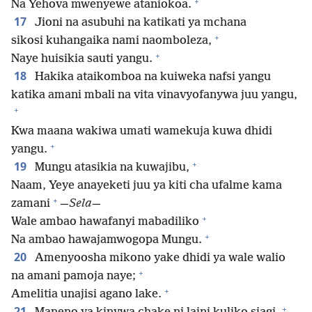
+
Na Yehova mwenyewe ataniokoa.
17
Jioni na asubuhi na katikati ya mchana
+
sikosi kuhangaika nami naomboleza,
+
Naye huisikia sauti yangu.
18
Hakika ataikomboa na kuiweka nafsi yangu
katika amani mbali na vita vinavyofanywa juu yangu,
+
Kwa maana wakiwa umati wamekuja kuwa dhidi
+
yangu.
+
19
Mungu atasikia na kuwajibu,
Naam, Yeye anayeketi juu ya kiti cha ufalme kama
+
zamani
—
Sela
—
+
Wale ambao hawafanyi mabadiliko
+
Na ambao hawajamwogopa Mungu.
20
Amenyoosha mikono yake dhidi ya wale walio
+
na amani pamoja naye;
+
Amelitia unajisi agano lake.
+
21