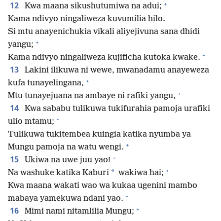
+
12
Kwa maana sikushutumiwa na adui;
Kama ndivyo ningaliweza kuvumilia hilo.
Si mtu anayenichukia vikali aliyejivuna sana dhidi
+
yangu;
+
Kama ndivyo ningaliweza kujificha kutoka kwake.
13
Lakini ilikuwa ni wewe, mwanadamu anayeweza
+
kufa tunayelingana,
+
Mtu tunayejuana na ambaye ni rafiki yangu,
14
Kwa sababu tulikuwa tukifurahia pamoja urafiki
+
ulio mtamu;
Tulikuwa tukitembea kuingia katika nyumba ya
+
Mungu pamoja na watu wengi.
+
15
Ukiwa na uwe juu yao!
+
*
Na washuke katika Kaburi
wakiwa hai;
Kwa maana wakati wao wa kukaa ugenini mambo
+
mabaya yamekuwa ndani yao.
+
16
Mimi nami nitamlilia Mungu;