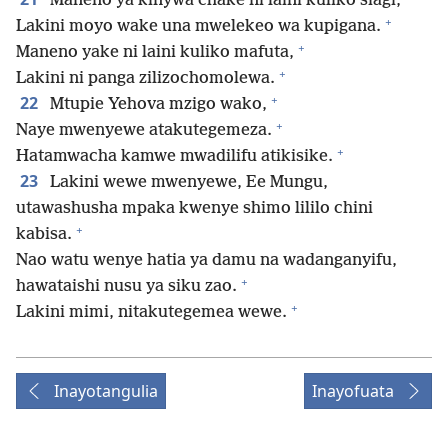
Maneno ya kinywa chake ni laini kuliko siagi,
+
Lakini moyo wake una mwelekeo wa kupigana.
+
Maneno yake ni laini kuliko mafuta,
+
Lakini ni panga zilizochomolewa.
+
22
Mtupie Yehova mzigo wako,
+
Naye mwenyewe atakutegemeza.
+
Hatamwacha kamwe mwadilifu atikisike.
23
Lakini wewe mwenyewe, Ee Mungu,
utawashusha mpaka kwenye shimo lililo chini
+
kabisa.
Nao watu wenye hatia ya damu na wadanganyifu,
+
hawataishi nusu ya siku zao.
+
Lakini mimi, nitakutegemea wewe.
Inayotangulia
Inayofuata