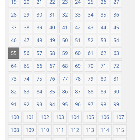
(Chapa
19
20
21
22
23
24
25
26
27
ya
28
29
30
31
32
33
34
35
36
Jalada
Jepesi)
37
38
39
40
41
42
43
44
45
46
47
48
49
50
51
52
53
54
55
56
57
58
59
60
61
62
63
64
65
66
67
68
69
70
71
72
73
74
75
76
77
78
79
80
81
82
83
84
85
86
87
88
89
90
91
92
93
94
95
96
97
98
99
100
101
102
103
104
105
106
107
108
109
110
111
112
113
114
115