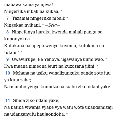
+
mabawa kama ya njiwa!
+
Ningeruka mbali na kukaa.
+
7
Tazama! ningeruka mbali;
+
Ningekaa nyikani.
—
Sela
—
8
Ningefanya haraka kwenda mahali pangu pa
kuponyokea
Kutokana na upepo wenye kuvuma, kutokana na
+
tufani.”
+
9
Uwavuruge, Ee Yehova, ugawanye ulimi wao,
+
Kwa maana nimeona jeuri na kuzozana jijini.
10
Mchana na usiku wanalizunguka pande zote juu
+
ya kuta zake;
Na mambo yenye kuumiza na taabu ziko ndani yake.
+
11
Shida ziko ndani yake;
Na katika viwanja vyake vya watu wote ukandamizaji
+
na udanganyifu haujaondoka.