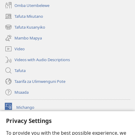
Omba Utembelewe
Tafuta Mkutano
(opens
new
Tafuta Kusanyiko
(opens
window)
new
Mambo Mapya
window)
Video
Videos with Audio Descriptions
Tafuta
Taarifa za Ulimwenguni Pote
Msaada
Michango
(opens
new
Privacy Settings
window)
Watchtower MAKTABA KWENYE MTANDAO™
(opens
To provide you with the best possible experience, we
new