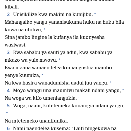
+
kibali.
+
2
Unisikilize kwa makini na kunijibu.
Mahangaiko yangu yananisukuma huku na huku bila
+
kuwa na utulivu,
Sina jambo lingine la kufanya ila kuonyesha
wasiwasi.
3
Kwa sababu ya sauti ya adui, kwa sababu ya
+
mkazo wa yule mwovu.
Kwa maana wanaendelea kuniangushia mambo
+
yenye kuumiza,
+
Na kwa hasira wanadumisha uadui juu yangu.
+
4
Moyo wangu una maumivu makali ndani yangu,
+
Na woga wa kifo umeniangukia.
5
Woga, naam, kutetemeka kunaingia ndani yangu,
+
Na mtetemeko unanifunika.
6
Nami naendelea kusema: “Laiti ningekuwa na