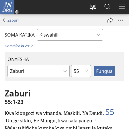
JW.ORG
Ingia
(opens
Badili
Tafuta
ON
new
lugha
Katika
ME
Zaburi
window)
ya
JW.ORG
tovuti
SOMA KATIKA
Ona toleo la 2017
ONYESHA
Sura
Kitabu
cha
Biblia
Zaburi
55:1-23
55
Kwa kiongozi wa vinanda. Maskili. Ya Daudi.
+
Utege sikio, Ee Mungu, kwa sala yangu;
Wala usijifiche kutoka kwa ombi langu la kutaka