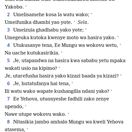
+
Yakobo.
+
2
Umelisamehe kosa la watu wako;
+
Umeifunika dhambi yao yote.
Sela
.
+
3
Umeizuia ghadhabu yako yote;
+
Umegeuka kutoka kwenye moto wa hasira yako.
+
4
Utukusanye tena, Ee Mungu wa wokovu wetu,
+
Na uache kutukasirikia.
5
Je, utapandwa na hasira kwa sababu yetu mpaka
+
wakati usio na kipimo?
+
Je, utarefusha hasira yako kizazi baada ya kizazi?
+
6
Je, hutatufanya hai tena,
+
Ili watu wako wapate kushangilia ndani yako?
7
Ee Yehova, utuonyeshe fadhili zako zenye
+
upendo,
+
Nawe utupe wokovu wako.
8
Nitasikia jambo ambalo Mungu wa kweli Yehova
+
atasema,