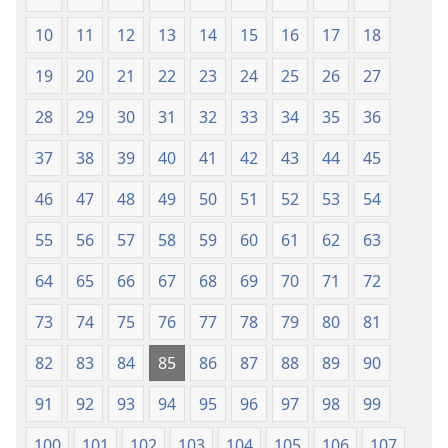
Ulimwengu
10
11
12
13
14
15
16
17
18
Mpya
(Chapa
19
20
21
22
23
24
25
26
27
ya
28
29
30
31
32
33
34
35
36
Jalada
Jepesi)
37
38
39
40
41
42
43
44
45
46
47
48
49
50
51
52
53
54
55
56
57
58
59
60
61
62
63
64
65
66
67
68
69
70
71
72
73
74
75
76
77
78
79
80
81
82
83
84
85
86
87
88
89
90
91
92
93
94
95
96
97
98
99
100
101
102
103
104
105
106
107