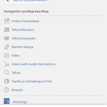
Viunganishi vya Moja kwa Moja
Omba Utembelewe
Tafuta Mkutano
(opens
new
Tafuta Kusanyiko
(opens
window)
new
Mambo Mapya
window)
Video
Videos with Audio Descriptions
Tafuta
Taarifa za Ulimwenguni Pote
Msaada
Michango
(opens