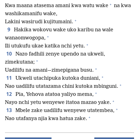
+
Kwa maana atasema amani kwa watu wake
na kwa
washikamanifu wake,
+
Lakini wasirudi kujitumaini.
9
Hakika wokovu wake uko karibu na wale
+
wanaomwogopa,
+
Ili utukufu ukae katika nchi yetu.
10
Nazo fadhili zenye upendo na ukweli,
+
zimekutana;
+
Uadilifu na amani—zimepigana busu.
+
11
Ukweli utachipuka kutoka duniani,
+
Nao uadilifu utatazama chini kutoka mbinguni.
+
12
Pia, Yehova atatoa yaliyo mema,
+
Nayo nchi yetu wenyewe itatoa mazao yake.
+
13
Mbele zake uadilifu wenyewe utatembea,
+
Nao utafanya njia kwa hatua zake.