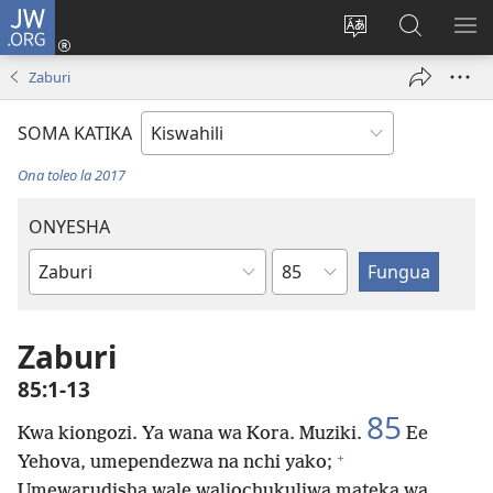
JW.ORG
Ingia
(opens
Badili
Tafuta
ON
new
lugha
Katika
ME
Zaburi
window)
ya
JW.ORG
tovuti
SOMA KATIKA
Ona toleo la 2017
ONYESHA
Sura
Kitabu
cha
Biblia
Zaburi
85:1-13
85
Kwa kiongozi. Ya wana wa Kora. Muziki.
Ee
+
Yehova, umependezwa na nchi yako;
Umewarudisha wale waliochukuliwa mateka wa