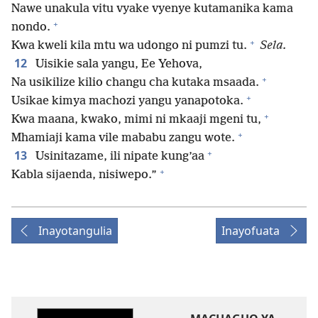
Nawe unakula vitu vyake vyenye kutamanika kama
+
nondo.
+
Kwa kweli kila mtu wa udongo ni pumzi tu.
Sela.
12
Uisikie sala yangu, Ee Yehova,
+
Na usikilize kilio changu cha kutaka msaada.
+
Usikae kimya machozi yangu yanapotoka.
+
Kwa maana, kwako, mimi ni mkaaji mgeni tu,
+
Mhamiaji kama vile mababu zangu wote.
+
13
Usinitazame, ili nipate kung’aa
+
Kabla sijaenda, nisiwepo.”
Inayotangulia
Inayofuata