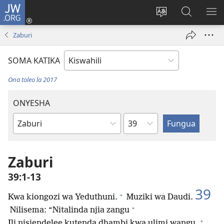
JW.ORG
Ingia
(opens
Badili
Tafuta
ON
new
lugha
Katika
ME
Zaburi
window)
ya
JW.ORG
tovuti
SOMA KATIKA
Ona toleo la 2017
ONYESHA
Sura
Kitabu
cha
Biblia
Zaburi
39:1-13
39
+
Kwa kiongozi wa Yeduthuni.
Muziki wa Daudi.
+
Nilisema: “Nitalinda njia zangu
+
Ili nisiendelee kutenda dhambi kwa ulimi wangu.