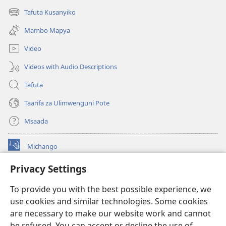
new
Tafuta Kusanyiko
(opens
window)
new
Mambo Mapya
window)
Video
Videos with Audio Descriptions
Tafuta
Taarifa za Ulimwenguni Pote
Msaada
Michango
(opens
new
Privacy Settings
window)
Watchtower MAKTABA KWENYE MTANDAO™
(opens
To provide you with the best possible experience, we
new
®
JW Hub
window)
use cookies and similar technologies. Some cookies
(opens
new
are necessary to make our website work and cannot
®
JW Library
window)
be refused. You can accept or decline the use of