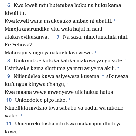
6
Kwa kweli mtu hutembea huku na huku kama
+
kivuli tu.
+
Kwa kweli wana msukosuko ambao ni ubatili.
Mmoja anarundika vitu wala hajui ni nani
+
7
atakayevikusanya.
Na sasa, nimetumainia nini,
Ee Yehova?
+
Matarajio yangu yanakuelekea wewe.
+
8
Unikomboe kutoka katika makosa yangu yote.
+
Usiniweke kama shutuma ya mtu asiye na akili.
+
9
Niliendelea kuwa asiyeweza kusema;
sikuweza
+
kufungua kinywa changu,
+
Kwa maana wewe mwenyewe ulichukua hatua.
+
10
Uniondolee pigo lako.
Nimefikia mwisho kwa sababu ya uadui wa mkono
+
wako.
11
Umemrekebisha mtu kwa makaripio dhidi ya
+
kosa,