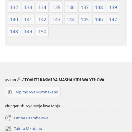
132
133
134
135
136
137
138
139
140
141
142
143
144
145
146
147
148
149
150
®
JW.ORG
/ TOVUTI RASMI YA MASHAHIDI WA YEHOVA
Vipimo vya Mwonekano
Viunganishi vya Moja kwa Moja
Omba Utembelewe
Tafuta Mkutano
(opens