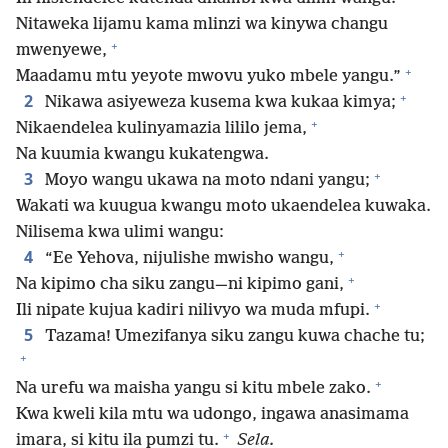
Nitaweka lijamu kama mlinzi wa kinywa changu
+
mwenyewe,
+
Maadamu mtu yeyote mwovu yuko mbele yangu.”
+
2
Nikawa asiyeweza kusema kwa kukaa kimya;
+
Nikaendelea kulinyamazia lililo jema,
Na kuumia kwangu kukatengwa.
+
3
Moyo wangu ukawa na moto ndani yangu;
Wakati wa kuugua kwangu moto ukaendelea kuwaka.
Nilisema kwa ulimi wangu:
+
4
“Ee Yehova, nijulishe mwisho wangu,
+
Na kipimo cha siku zangu—ni kipimo gani,
+
Ili nipate kujua kadiri nilivyo wa muda mfupi.
5
Tazama! Umezifanya siku zangu kuwa chache tu;
+
+
Na urefu wa maisha yangu si kitu mbele zako.
Kwa kweli kila mtu wa udongo, ingawa anasimama
+
imara, si kitu ila pumzi tu.
Sela.