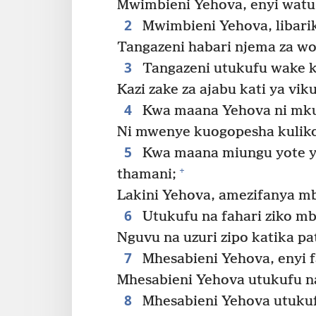
Mwimbieni Yehova, enyi watu
2
Mwimbieni Yehova, libariki
Tangazeni habari njema za wo
3
Tangazeni utukufu wake ka
Kazi zake za ajabu kati ya vik
4
Kwa maana Yehova ni mk
Ni mwenye kuogopesha kuliko
5
Kwa maana miungu yote ya
+
thamani;
Lakini Yehova, amezifanya m
6
Utukufu na fahari ziko mb
Nguvu na uzuri zipo katika pa
7
Mhesabieni Yehova, enyi f
Mhesabieni Yehova utukufu n
8
Mhesabieni Yehova utukufu