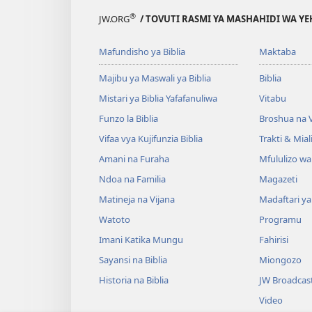
®
JW.ORG
/ TOVUTI RASMI YA MASHAHIDI WA Y
Mafundisho ya Biblia
Maktaba
Majibu ya Maswali ya Biblia
Biblia
Mistari ya Biblia Yafafanuliwa
Vitabu
Funzo la Biblia
Broshua na V
Vifaa vya Kujifunzia Biblia
Trakti & Mial
Amani na Furaha
Mfululizo w
Ndoa na Familia
Magazeti
Matineja na Vijana
Madaftari y
Watoto
Programu
Imani Katika Mungu
Fahirisi
Sayansi na Biblia
Miongozo
Historia na Biblia
JW Broadcas
Video