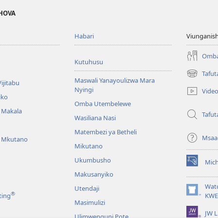
EHOVA
Habari
Viunganish
Omba
Kutuhusu
Tafut
(opens
Maswali Yanayoulizwa Mara
ijitabu
new
Nyingi
Vide
window)
iko
Omba Utembelewe
a Makala
Tafut
Wasiliana Nasi
Matembezi ya Betheli
Msaa
a Mkutano
Mikutano
Ukumbusho
Mic
(opens
Makusanyiko
new
window)
Wat
Utendaji
®
(opens
ting
KWE
Masimulizi
new
JW L
window)
Ulimwenguni Pote