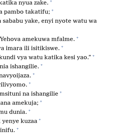
+
atika nyua zake.
+
 pambo takatifu;
 sababu yake, enyi nyote watu wa
+
“Yehova amekuwa mfalme.
+
imara ili isitikiswe.
+
undi vya watu katika kesi yao.”
+
ia ishangilie.
+
navyoijaza.
+
vilivyomo.
+
msituni na ishangilie
+
ana amekuja;
+
mu dunia.
+
i yenye kuzaa
+
nifu.