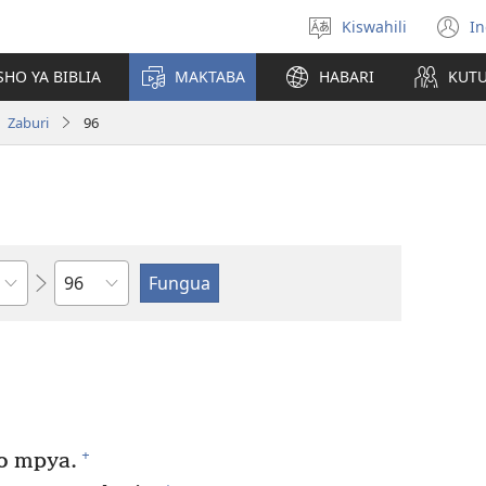
Kiswahili
In
Chagua
(
lugha
n
HO YA BIBLIA
MAKTABA
HABARI
KUT
w
Zaburi
96
Sura
+
o mpya.