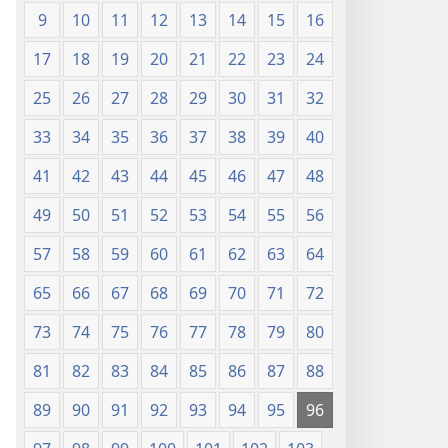
(Chapa
9
10
11
12
13
14
15
16
ya
17
18
19
20
21
22
23
24
Jalada
Jepesi)
25
26
27
28
29
30
31
32
33
34
35
36
37
38
39
40
41
42
43
44
45
46
47
48
49
50
51
52
53
54
55
56
57
58
59
60
61
62
63
64
65
66
67
68
69
70
71
72
73
74
75
76
77
78
79
80
81
82
83
84
85
86
87
88
89
90
91
92
93
94
95
96