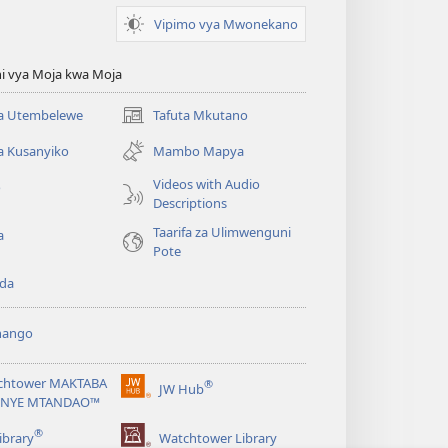
Vipimo vya Mwonekano
i vya Moja kwa Moja
 Utembelewe
Tafuta Mkutano
(opens
new
a Kusanyiko
Mambo Mapya
window)
Videos with Audio
o
Descriptions
Taarifa za Ulimwenguni
a
Pote
da
hango
chtower MAKTABA
®
JW Hub
(opens
NYE MTANDAO™
new
®
window)
ibrary
Watchtower Library