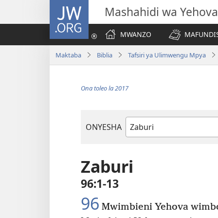
JW.ORG
Mashahidi wa Yehova
MWANZO
MAFUNDIS
Maktaba
Biblia
Tafsiri ya Ulimwengu Mpya
Ona toleo la 2017
ONYESHA
Kitabu
cha
Biblia
Zaburi
96:1-13
96
Mwimbieni Yehova wimb