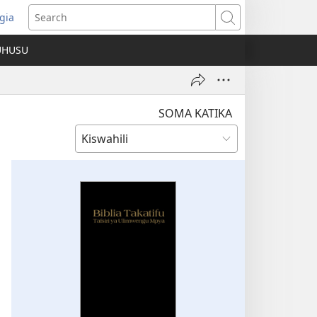
gia
opens
Search
ew
UHUSU
indow)
SOMA KATIKA