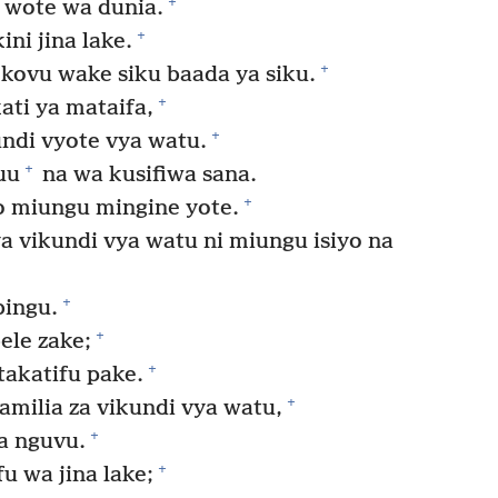
+
 wote wa dunia.
+
ni jina lake.
+
kovu wake siku baada ya siku.
+
ti ya mataifa,
+
undi vyote vya watu.
+
uu
na wa kusifiwa sana.
+
 miungu mingine yote.
 vikundi vya watu ni miungu isiyo na
+
bingu.
+
ele zake;
+
takatifu pake.
+
amilia za vikundi vya watu,
+
a nguvu.
+
 wa jina lake;