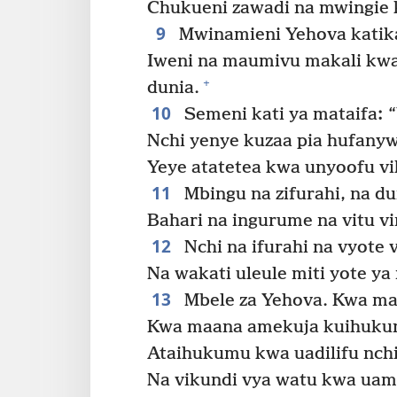
Chukueni zawadi na mwingie k
9
Mwinamieni Yehova katika
Iweni na maumivu makali kwa
+
dunia.
10
Semeni kati ya mataifa
:
Nchi yenye kuzaa pia hufanywa 
Yeye atatetea kwa unyoofu vik
11
Mbingu na zifurahi, na dun
Bahari na ingurume na vitu vi
12
Nchi na ifurahi na vyote 
Na wakati uleule miti yote ya 
13
Mbele za Yehova. Kwa ma
Kwa maana amekuja kuihuku
Ataihukumu kwa uadilifu nch
Na vikundi vya watu kwa uami