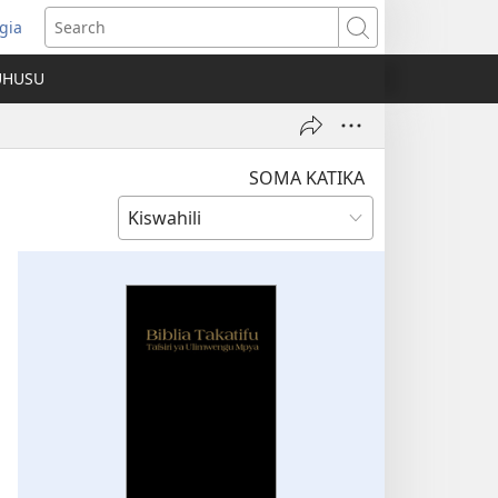
gia
opens
Search
ew
UHUSU
indow)
SOMA KATIKA