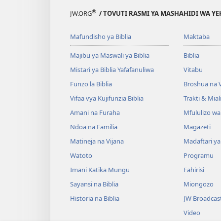
®
JW.ORG
/ TOVUTI RASMI YA MASHAHIDI WA Y
Mafundisho ya Biblia
Maktaba
Majibu ya Maswali ya Biblia
Biblia
Mistari ya Biblia Yafafanuliwa
Vitabu
Funzo la Biblia
Broshua na V
Vifaa vya Kujifunzia Biblia
Trakti & Mial
Amani na Furaha
Mfululizo w
Ndoa na Familia
Magazeti
Matineja na Vijana
Madaftari y
Watoto
Programu
Imani Katika Mungu
Fahirisi
Sayansi na Biblia
Miongozo
Historia na Biblia
JW Broadcas
Video