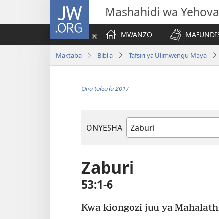
JW.ORG
Mashahidi wa Yehova
MWANZO
MAFUNDIS
Maktaba
Biblia
Tafsiri ya Ulimwengu Mpya
Ona toleo la 2017
ONYESHA
Kitabu
cha
Biblia
Zaburi
53:1-6
Kwa kiongozi juu ya Mahalath