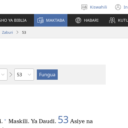
Kiswahili
In
Chagua
(
lugha
n
HO YA BIBLIA
MAKTABA
HABARI
KUT
w
Zaburi
53
Sura
53
+
i.
Maskili. Ya Daudi.
Asiye na