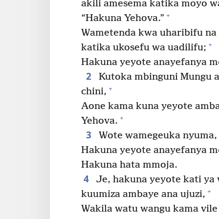
akili amesema katika moyo w
+
“Hakuna Yehova.”
Wametenda kwa uharibifu na 
+
katika ukosefu wa uadilifu;
Hakuna yeyote anayefanya 
2
Kutoka mbinguni Mungu 
+
chini,
Aone kama kuna yeyote amba
+
Yehova.
3
Wote wamegeuka nyuma, wot
Hakuna yeyote anayefanya 
Hakuna hata mmoja.
4
Je, hakuna yeyote kati y
+
kuumiza ambaye ana ujuzi,
Wakila watu wangu kama vil