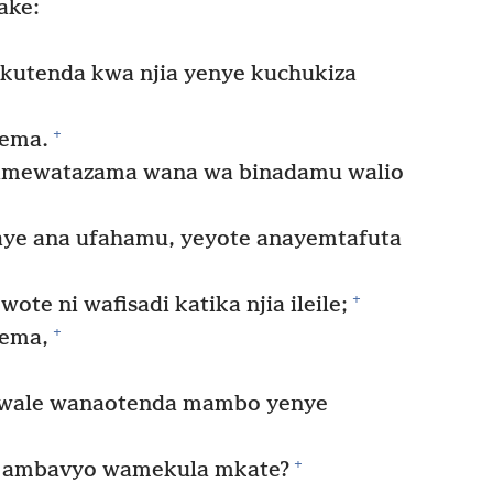
ake:
kutenda kwa njia yenye kuchukiza
+
mema.
amewatazama wana wa binadamu walio
ye ana ufahamu, yeyote anayemtafuta
+
e ni wafisadi katika njia ileile;
+
mema,
a wale wanaotenda mambo yenye
+
e ambavyo wamekula mkate?