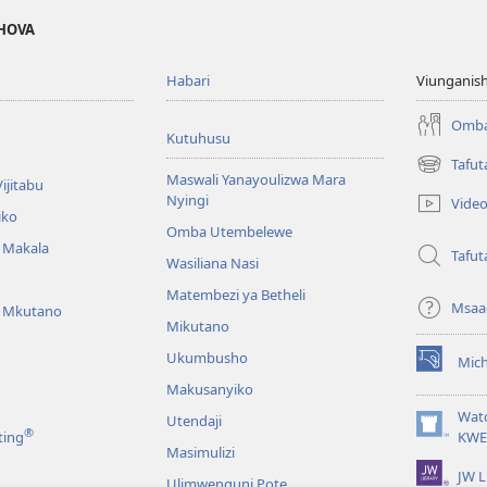
EHOVA
Habari
Viunganish
Omba
Kutuhusu
Tafut
(opens
Maswali Yanayoulizwa Mara
ijitabu
new
Nyingi
Vide
window)
iko
Omba Utembelewe
a Makala
Tafut
Wasiliana Nasi
Matembezi ya Betheli
Msaa
a Mkutano
Mikutano
Ukumbusho
Mic
(opens
Makusanyiko
new
window)
Wat
Utendaji
®
(opens
ting
KWE
Masimulizi
new
JW L
window)
Ulimwenguni Pote