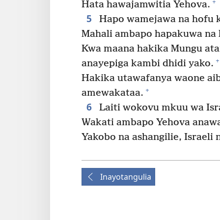
+
Hata hawajamwitia Yehova.
5
Hapo wamejawa na hofu 
Mahali ambapo hapakuwa na k
Kwa maana hakika Mungu ata
+
anayepiga kambi dhidi yako.
Hakika utawafanya waone a
+
amewakataa.
6
Laiti wokovu mkuu wa Isra
Wakati ambapo Yehova anawa
Yakobo na ashangilie, Israeli 
Inayotangulia