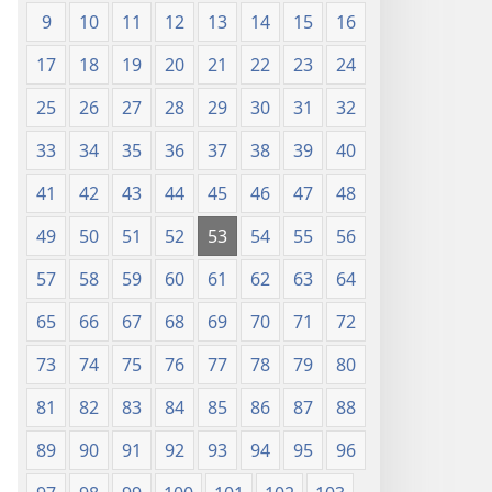
(Chapa
9
10
11
12
13
14
15
16
ya
17
18
19
20
21
22
23
24
Jalada
Jepesi)
25
26
27
28
29
30
31
32
33
34
35
36
37
38
39
40
41
42
43
44
45
46
47
48
49
50
51
52
53
54
55
56
57
58
59
60
61
62
63
64
65
66
67
68
69
70
71
72
73
74
75
76
77
78
79
80
81
82
83
84
85
86
87
88
89
90
91
92
93
94
95
96