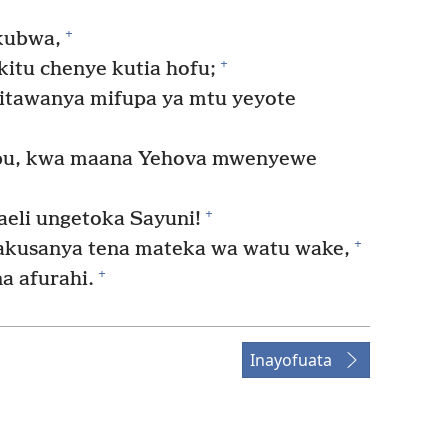
+
kubwa,
+
itu chenye kutia hofu;
itawanya mifupa ya mtu yeyote
ibu, kwa maana Yehova mwenyewe
+
eli ungetoka Sayuni!
+
kusanya tena mateka wa watu wake,
+
na afurahi.
Inayofuata