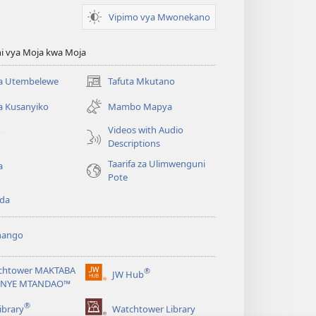
Vipimo vya Mwonekano
i vya Moja kwa Moja
 Utembelewe
Tafuta Mkutano
(opens
new
a Kusanyiko
Mambo Mapya
window)
Videos with Audio
o
Descriptions
Taarifa za Ulimwenguni
a
Pote
da
hango
chtower MAKTABA
®
JW Hub
(opens
NYE MTANDAO™
new
®
window)
ibrary
Watchtower Library