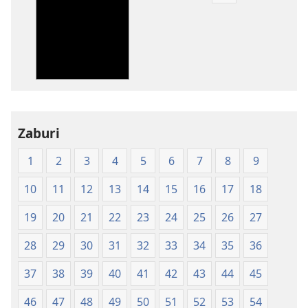
za
kupakua
machapisho
ya
elektroni
Biblia
Takatifu
—
Zaburi
Tafsiri
1
2
3
4
5
6
7
8
9
ya
Ulimwengu
10
11
12
13
14
15
16
17
18
Mpya
(Chapa
19
20
21
22
23
24
25
26
27
ya
28
29
30
31
32
33
34
35
36
Jalada
Jepesi)
37
38
39
40
41
42
43
44
45
46
47
48
49
50
51
52
53
54