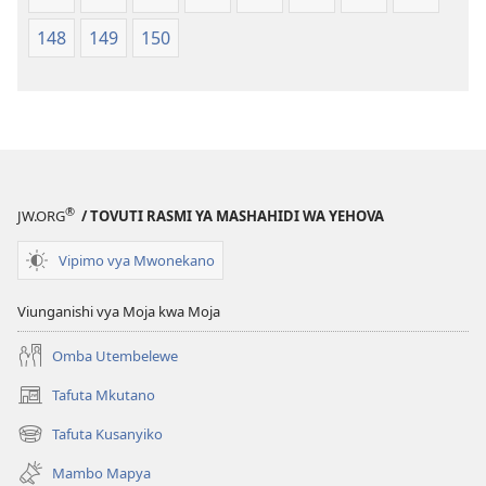
148
149
150
®
JW.ORG
/ TOVUTI RASMI YA MASHAHIDI WA YEHOVA
Vipimo vya Mwonekano
Viunganishi vya Moja kwa Moja
Omba Utembelewe
Tafuta Mkutano
(opens
new
Tafuta Kusanyiko
(opens
window)
new
Mambo Mapya
window)