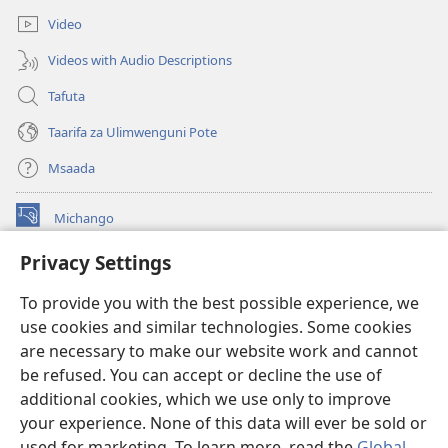
Video
Videos with Audio Descriptions
Tafuta
Taarifa za Ulimwenguni Pote
Msaada
Michango
(opens
new
Privacy Settings
window)
Watchtower MAKTABA KWENYE MTANDAO™
(opens
To provide you with the best possible experience, we
new
®
JW Hub
window)
use cookies and similar technologies. Some cookies
(opens
new
are necessary to make our website work and cannot
®
JW Library
window)
be refused. You can accept or decline the use of
additional cookies, which we use only to improve
Watchtower Library
your experience. None of this data will ever be sold or
used for marketing. To learn more, read the
Global