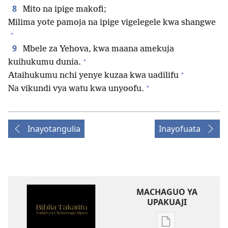
8
Mito na ipige makofi;
Milima yote pamoja na ipige vigelegele kwa shangwe
+
9
Mbele za Yehova, kwa maana amekuja
+
kuihukumu dunia.
+
Ataihukumu nchi yenye kuzaa kwa uadilifu
+
Na vikundi vya watu kwa unyoofu.
Inayotangulia
Inayofuata
MACHAGUO YA
UPAKUAJI
Mbinu