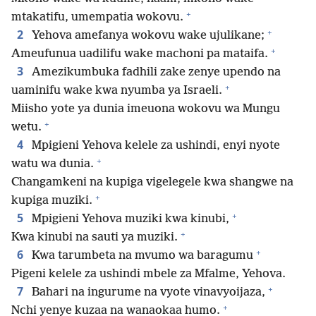
+
mtakatifu, umempatia wokovu.
+
2
Yehova amefanya wokovu wake ujulikane;
+
Ameufunua uadilifu wake machoni pa mataifa.
3
Amezikumbuka fadhili zake zenye upendo na
+
uaminifu wake kwa nyumba ya Israeli.
Miisho yote ya dunia imeuona wokovu wa Mungu
+
wetu.
4
Mpigieni Yehova kelele za ushindi, enyi nyote
+
watu wa dunia.
Changamkeni na kupiga vigelegele kwa shangwe na
+
kupiga muziki.
+
5
Mpigieni Yehova muziki kwa kinubi,
+
Kwa kinubi na sauti ya muziki.
+
6
Kwa tarumbeta na mvumo wa baragumu
Pigeni kelele za ushindi mbele za Mfalme, Yehova.
+
7
Bahari na ingurume na vyote vinavyoijaza,
+
Nchi yenye kuzaa na wanaokaa humo.