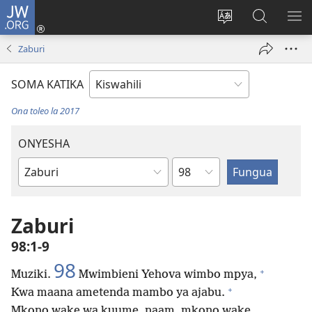
JW.ORG
Ingia
(opens
Badili
Tafuta
ON
new
lugha
Katika
ME
Zaburi
window)
ya
JW.ORG
tovuti
SOMA KATIKA
Ona toleo la 2017
ONYESHA
Sura
Kitabu
cha
Biblia
Zaburi
98:1-9
98
+
Muziki.
Mwimbieni Yehova wimbo mpya,
+
Kwa maana ametenda mambo ya ajabu.
Mkono wake wa kuume, naam, mkono wake