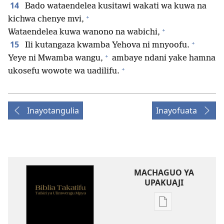
14
Bado wataendelea kusitawi wakati wa kuwa na
+
kichwa chenye mvi,
+
Wataendelea kuwa wanono na wabichi,
+
15
Ili kutangaza kwamba Yehova ni mnyoofu.
+
Yeye ni Mwamba wangu,
ambaye ndani yake hamna
+
ukosefu wowote wa uadilifu.
Inayotangulia
Inayofuata
MACHAGUO YA
UPAKUAJI
Mbinu
za