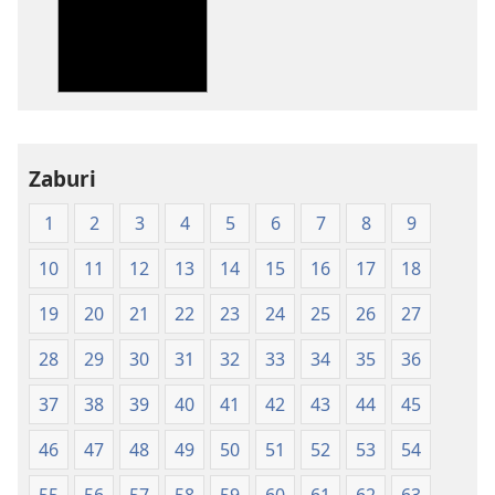
kupakua
machapisho
ya
elektroni
Biblia
Takatifu
—
Zaburi
Tafsiri
1
2
3
4
5
6
7
8
9
ya
Ulimwengu
10
11
12
13
14
15
16
17
18
Mpya
(Chapa
19
20
21
22
23
24
25
26
27
ya
28
29
30
31
32
33
34
35
36
Jalada
Jepesi)
37
38
39
40
41
42
43
44
45
46
47
48
49
50
51
52
53
54