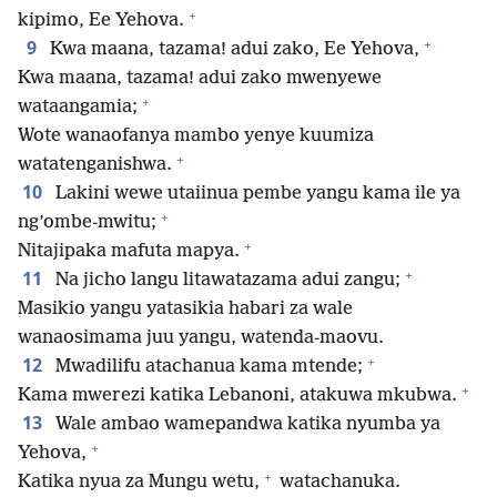
+
kipimo, Ee Yehova.
+
9
Kwa maana, tazama! adui zako, Ee Yehova,
Kwa maana, tazama! adui zako mwenyewe
+
wataangamia;
Wote wanaofanya mambo yenye kuumiza
+
watatenganishwa.
10
Lakini wewe utaiinua pembe yangu kama ile ya
+
ng’ombe-mwitu;
+
Nitajipaka mafuta mapya.
+
11
Na jicho langu litawatazama adui zangu;
Masikio yangu yatasikia habari za wale
wanaosimama juu yangu, watenda-maovu.
+
12
Mwadilifu atachanua kama mtende;
+
Kama mwerezi katika Lebanoni, atakuwa mkubwa.
13
Wale ambao wamepandwa katika nyumba ya
+
Yehova,
+
Katika nyua za Mungu wetu,
watachanuka.