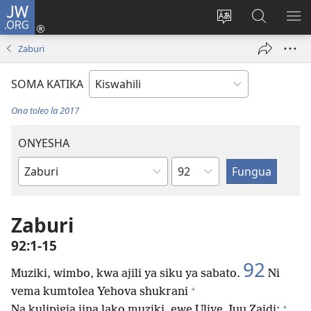
JW.ORG
Ingia
(opens
Badili
Tafuta
ON
new
lugha
Katika
ME
Zaburi
window)
ya
JW.ORG
tovuti
SOMA KATIKA
Ona toleo la 2017
ONYESHA
Sura
Kitabu
cha
Biblia
Zaburi
92:1-15
92
Muziki, wimbo, kwa ajili ya siku ya sabato.
Ni
+
vema kumtolea Yehova shukrani
+
Na kulipigia jina lako muziki, ewe Uliye Juu Zaidi;