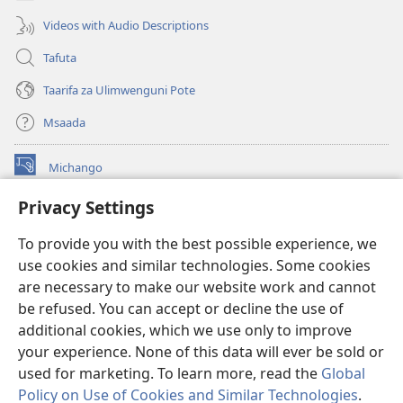
Videos with Audio Descriptions
Tafuta
Taarifa za Ulimwenguni Pote
Msaada
Michango
(opens
new
Privacy Settings
window)
Watchtower MAKTABA KWENYE MTANDAO™
(opens
To provide you with the best possible experience, we
new
®
JW Hub
window)
use cookies and similar technologies. Some cookies
(opens
new
are necessary to make our website work and cannot
®
JW Library
window)
be refused. You can accept or decline the use of
additional cookies, which we use only to improve
Watchtower Library
your experience. None of this data will ever be sold or
used for marketing. To learn more, read the
Global
Policy on Use of Cookies and Similar Technologies
.