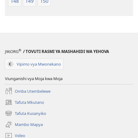
148
149
150
®
JW.ORG
/ TOVUTI RASMI YA MASHAHIDI WA YEHOVA
Vipimo vya Mwonekano
Viunganishi vya Moja kwa Moja
Omba Utembelewe
Tafuta Mkutano
(opens
new
Tafuta Kusanyiko
(opens
window)
new
Mambo Mapya
window)
Video