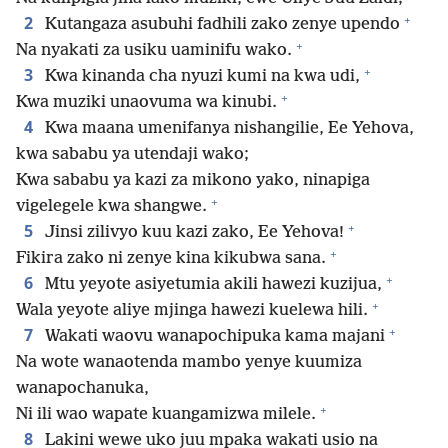
+
2
Kutangaza asubuhi fadhili zako zenye upendo
+
Na nyakati za usiku uaminifu wako.
+
3
Kwa kinanda cha nyuzi kumi na kwa udi,
+
Kwa muziki unaovuma wa kinubi.
4
Kwa maana umenifanya nishangilie, Ee Yehova,
kwa sababu ya utendaji wako;
Kwa sababu ya kazi za mikono yako, ninapiga
+
vigelegele kwa shangwe.
+
5
Jinsi zilivyo kuu kazi zako, Ee Yehova!
+
Fikira zako ni zenye kina kikubwa sana.
+
6
Mtu yeyote asiyetumia akili hawezi kuzijua,
+
Wala yeyote aliye mjinga hawezi kuelewa hili.
+
7
Wakati waovu wanapochipuka kama majani
Na wote wanaotenda mambo yenye kuumiza
wanapochanuka,
+
Ni ili wao wapate kuangamizwa milele.
8
Lakini wewe uko juu mpaka wakati usio na