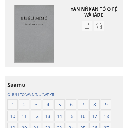
YAN NǸKAN TÓ O FẸ́
WÀ JÁDE
Bó
Bó
o
O
ṣe
Ṣe
fẹ́
Fẹ́
wa
Wa
ìtẹ̀jáde
Àtẹ́tísí
jáde
Jáde
Bíbélì
Bíbélì
Ìtumọ̀
Ìtumọ̀
Sáàmù
Ayé
Ayé
OHUN TÓ WÀ NÍNÚ ÌWÉ YÌÍ
Tuntun
Tuntun
(Tí
(Tí
1
2
3
4
5
6
7
8
9
A
A
10
11
12
13
14
15
16
17
18
Tún
Tún
Ṣe
Ṣe
19
20
21
22
23
24
25
26
27