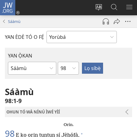
JW.ORG
Wọlé
(opens
Yí
Wa
GB
new
èdè
JW.ORG
YÍ
Sáàmù
window)
ìkànnì
JÁ
pa
YAN ÈDÈ TÓ O FẸ́
dà
YAN Ọ̀KAN
Orí
Ìwé
Bíbélì
Sáàmù
98:1-9
OHUN TÓ WÀ NÍNÚ ÌWÉ YÌÍ
Orin.
98
+
Ẹ kọ orin tuntun sí Jèhófà,