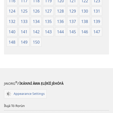
116
117
118
119
120
121
122
123
124
125
126
127
128
129
130
131
132
133
134
135
136
137
138
139
140
141
142
143
144
145
146
147
148
149
150
®
JW.ORG
/ ÌKÀNNÌ ÀWA ẸLẸ́RÌÍ JÈHÓFÀ
Appearance Settings
Ìlujá Tó Rọrùn