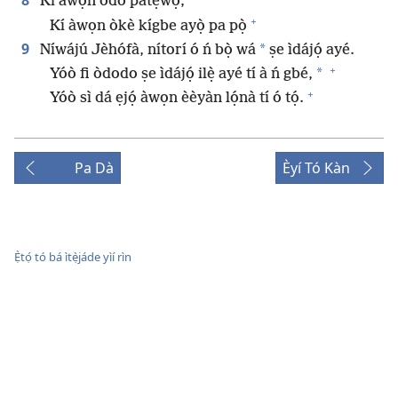
8
Kí àwọn odò pàtẹ́wọ́;
+
Kí àwọn òkè kígbe ayọ̀ pa pọ̀
9
*
Níwájú Jèhófà, nítorí ó ń bọ̀ wá
ṣe ìdájọ́ ayé.
+
*
Yóò fi òdodo ṣe ìdájọ́ ilẹ̀ ayé tí à ń gbé,
+
Yóò sì dá ẹjọ́ àwọn èèyàn lọ́nà tí ó tọ́.
Pa Dà
Èyí Tó Kàn
Ẹ̀tọ́ tó bá ìtẹ̀jáde yìí rìn