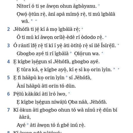
+
Nítorí ó ti ṣe àwọn ohun àgbàyanu.
Ọwọ́ ọ̀tún rẹ̀, àní apá mímọ́ rẹ̀, ti mú ìgbàlà
+
*
wá.
+
2
Jèhófà ti jẹ́ kí á mọ ìgbàlà rẹ̀;
+
Ó ti mú kí àwọn orílẹ̀-èdè rí òdodo rẹ̀.
+
3
Ó rántí ìfẹ́ rẹ̀ tí kì í yẹ̀ àti òtítọ́ rẹ̀ sí ilé Ísírẹ́lì.
+
*
Gbogbo ayé ti rí ìgbàlà
Ọlọ́run wa.
4
Ẹ kígbe ìṣẹ́gun sí Jèhófà, gbogbo ayé.
+
*
Ẹ túra ká, ẹ kígbe ayọ̀, kí ẹ sì kọ orin ìyìn.
5
*
Ẹ fi háàpù kọ orin ìyìn
sí Jèhófà,
Àní háàpù àti orin tó dùn.
+
6
Pẹ̀lú kàkàkí àti ìró ìwo,
Ẹ kígbe ìṣẹ́gun níwájú Ọba náà, Jèhófà.
7
Kí òkun àti gbogbo ohun tó wà nínú rẹ̀ dún bí
ààrá,
*
Ayé
àti àwọn tó ń gbé inú rẹ̀.