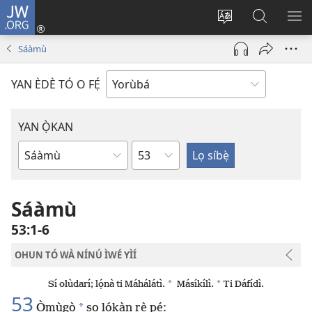
JW.ORG
Wọlé
(opens
Yí
Wa
GB
new
èdè
JW.ORG
YÍ
Sáàmù
window)
ìkànnì
JÁ
pa
YAN ÈDÈ TÓ O FẸ́
dà
YAN Ọ̀KAN
Orí
Ìwé
Bíbélì
Sáàmù
53:1-6
OHUN TÓ WÀ NÍNÚ ÌWÉ YÌÍ
*
*
Sí olùdarí; lọ́nà ti Máhálátì.
Másíkílì.
Ti Dáfídì.
53
*
Òmùgọ̀
sọ lọ́kàn rẹ̀ pé: