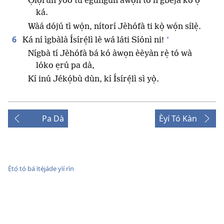
*
Ọlọ́run yóò tú egungun àwọn tó ń gbéjà kò ọ́
ká.
Wàá dójú tì wọ́n, nítorí Jèhófà ti kọ̀ wọ́n sílẹ̀.
+
6
Ká ní ìgbàlà Ísírẹ́lì lè wá láti Síónì ni!
Nígbà tí Jèhófà bá kó àwọn èèyàn rẹ̀ tó wà
lóko ẹrú pa dà,
Kí inú Jékọ́bù dùn, kí Ísírẹ́lì sì yọ̀.
Pa Dà
Èyí Tó Kàn
Ẹ̀tọ́ tó bá ìtẹ̀jáde yìí rìn