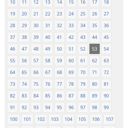
10
11
12
13
14
15
16
17
18
Tún
Tún
Ṣe
Ṣe
19
20
21
22
23
24
25
26
27
Lọ́dún
Lọ́dún
2018)
2018)
28
29
30
31
32
33
34
35
36
37
38
39
40
41
42
43
44
45
46
47
48
49
50
51
52
53
54
55
56
57
58
59
60
61
62
63
64
65
66
67
68
69
70
71
72
73
74
75
76
77
78
79
80
81
82
83
84
85
86
87
88
89
90
91
92
93
94
95
96
97
98
99
100
101
102
103
104
105
106
107