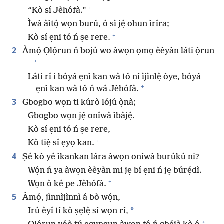
+
“Kò sí Jèhófà.”
Ìwà àìtọ́ wọn burú, ó sì jẹ́ ohun ìríra;
+
Kò sí ẹni tó ń ṣe rere.
2
Àmọ́ Ọlọ́run ń bojú wo àwọn ọmọ èèyàn láti ọ̀run
+
Láti rí i bóyá ẹnì kan wà tó ní ìjìnlẹ̀ òye, bóyá
+
ẹnì kan wà tó ń wá Jèhófà.
3
Gbogbo wọn ti kúrò lójú ọ̀nà;
Gbogbo wọn jẹ́ oníwà ìbàjẹ́.
Kò sí ẹni tó ń ṣe rere,
+
Kò tiẹ̀ sí ẹyọ kan.
4
Ṣé kò yé ìkankan lára àwọn oníwà burúkú ni?
Wọ́n ń ya àwọn èèyàn mi jẹ bí ẹni ń jẹ búrẹ́dì.
+
Wọn ò ké pe Jèhófà.
5
Àmọ́, jìnnìjìnnì á bò wọ́n,
*
Irú èyí tí kò ṣẹlẹ̀ sí wọn rí,