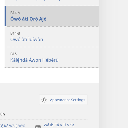
B14-A
Òwò àti Ọrọ̀ Ajé
B14-B
Owó àti Ìdíwọ̀n
B15
Kàlẹ́ńdà Àwọn Hébérù
Appearance Settings
̣rùn
Wá Ibi Tá A Ti Ń Ṣe
Fẹ́ Ká Wá Ẹ Wá?