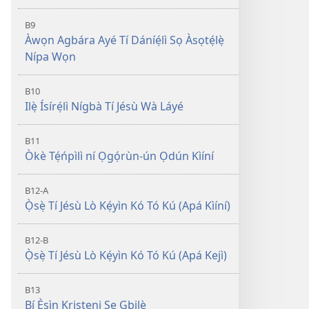
B9
Àwọn Agbára Ayé Tí Dáníẹ́lì Sọ Àsọtẹ́lẹ̀
Nípa Wọn
B10
Ilẹ̀ Ísírẹ́lì Nígbà Tí Jésù Wà Láyé
B11
Òkè Tẹ́ńpìlì ní Ọgọ́rùn-ún Ọdún Kìíní
B12-A
Ọ̀sẹ̀ Tí Jésù Lò Kẹ́yìn Kó Tó Kú (Apá Kìíní)
B12-B
Ọ̀sẹ̀ Tí Jésù Lò Kẹ́yìn Kó Tó Kú (Apá Kejì)
B13
Bí Ẹ̀sìn Kristẹni Ṣe Gbilẹ̀