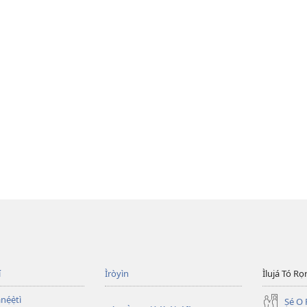
í
Ìròyìn
Ìlujá Tó Ro
nẹ́ẹ̀tì
Ṣé O 