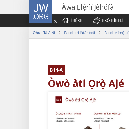
JW.ORG
Àwa Ẹlẹ́rìí Jèhófà
ÌBẸ̀RẸ̀
Ẹ̀KỌ́ BÍBÉLÌ
Ohun Tá A Ní
Bíbélì orí íńtánẹ́ẹ̀tì
Bíbélì Mímọ́ t
B14-A
Òwò àti Ọrọ̀ Ajé