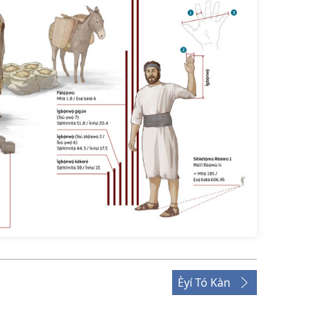
Èyí Tó Kàn