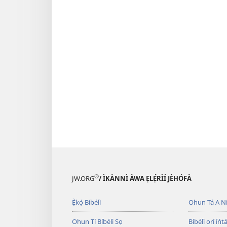
®
JW.ORG
/ ÌKÀNNÌ ÀWA ẸLẸ́RÌÍ JÈHÓFÀ
Ẹ̀kọ́ Bíbélì
Ohun Tá A N
Ohun Tí Bíbélì Sọ
Bíbélì orí íńtá