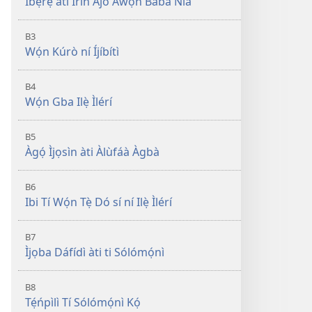
Ìbẹ̀rẹ̀ àti Ìrìn Àjò Àwọn Baba Ńlá
B3
Wọ́n Kúrò ní Íjíbítì
B4
Wọ́n Gba Ilẹ̀ Ìlérí
B5
Àgọ́ Ìjọsìn àti Àlùfáà Àgbà
B6
Ibi Tí Wọ́n Tẹ̀ Dó sí ní Ilẹ̀ Ìlérí
B7
Ìjọba Dáfídì àti ti Sólómọ́nì
B8
Tẹ́ńpìlì Tí Sólómọ́nì Kọ́