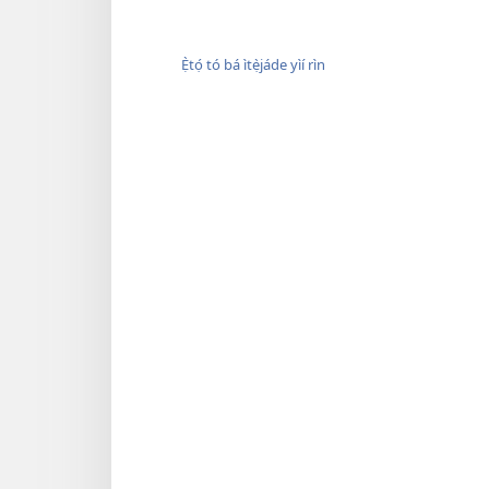
Ẹ̀tọ́ tó bá ìtẹ̀jáde yìí rìn