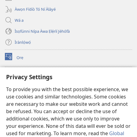
Àwọn Fídíò Tó Ní Àlàyé
Wá a
Ìsọfúnni Nípa Àwa Ẹlẹ́rìí Jèhófà
Ìrànlọ́wọ́
Ọrẹ
(opens
new
window)
ÀKÁ ÌWÉ ORÍ ÍŃTÁNẸ́Ẹ̀TÌ TI Watchtower™
Privacy Settings
(opens
new
®
JW Hub
To provide you with the best possible experience, we
window)
(opens
use cookies and similar technologies. Some cookies
new
®
JW Library
window)
are necessary to make our website work and cannot
be refused. You can accept or decline the use of
®
Watchtower Library
additional cookies, which we use only to improve
your experience. None of this data will ever be sold or
used for marketing. To learn more, read the
Global