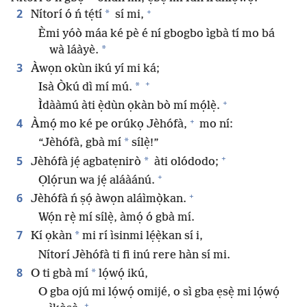
+
2
*
Nítorí ó ń tẹ́tí
sí mi,
Èmi yóò máa ké pè é ní gbogbo ìgbà tí mo bá
*
wà láàyè.
3
Àwọn okùn ikú yí mi ká;
+
*
Isà Òkú dì mí mú.
+
Ìdààmú àti ẹ̀dùn ọkàn bò mí mọ́lẹ̀.
+
4
Àmọ́ mo ké pe orúkọ Jèhófà,
mo ní:
*
“Jèhófà, gbà mí
sílẹ̀!”
+
5
*
Jèhófà jẹ́ agbatẹnirò
àti olódodo;
+
Ọlọ́run wa jẹ́ aláàánú.
+
6
Jèhófà ń ṣọ́ àwọn aláìmọ̀kan.
Wọ́n rẹ̀ mí sílẹ̀, àmọ́ ó gbà mí.
7
*
Kí ọkàn
mi rí ìsinmi lẹ́ẹ̀kan sí i,
Nítorí Jèhófà ti fi inú rere hàn sí mi.
8
*
O ti gbà mí
lọ́wọ́ ikú,
O gba ojú mi lọ́wọ́ omijé, o sì gba ẹsẹ̀ mi lọ́wọ́
+