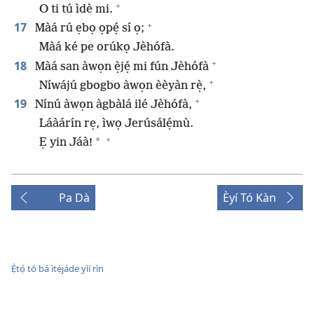
+
O ti tú ìdè mi.
+
17
Màá rú ẹbọ ọpẹ́ sí ọ;
Màá ké pe orúkọ Jèhófà.
+
18
Màá san àwọn ẹ̀jẹ́ mi fún Jèhófà
+
Níwájú gbogbo àwọn èèyàn rẹ̀,
+
19
Nínú àwọn àgbàlá ilé Jèhófà,
Láàárín rẹ, ìwọ Jerúsálẹ́mù.
+
*
Ẹ yin Jáà!
Pa Dà
Èyí Tó Kàn
Ẹ̀tọ́ tó bá ìtẹ̀jáde yìí rìn