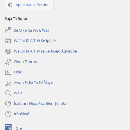
Appearance Settings
Ìlujá Tó Rọrùn
Ṣé O Fẹ́ Ká Wá Ẹ Wá?
Wá Ibi Tá A Ti Ń Ṣe Ìpàdé
(opens
new
Wá Ibi Tá A Ti Máa Ṣe Àpéjọ Àgbègbè
(opens
window)
new
Ohun Tuntun
window)
Fídíò
Àwọn Fídíò Tó Ní Àlàyé
Wá a
Ìsọfúnni Nípa Àwa Ẹlẹ́rìí Jèhófà
Ìrànlọ́wọ́
Ọrẹ