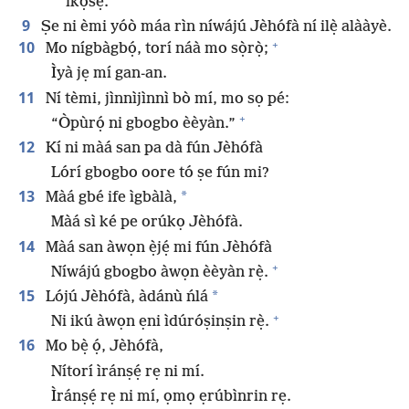
ìkọ̀sẹ̀.
9
Ṣe ni èmi yóò máa rìn níwájú Jèhófà ní ilẹ̀ alààyè.
+
10
Mo nígbàgbọ́, torí náà mo sọ̀rọ̀;
Ìyà jẹ mí gan-an.
11
Ní tèmi, jìnnìjìnnì bò mí, mo sọ pé:
+
“Òpùrọ́ ni gbogbo èèyàn.”
12
Kí ni màá san pa dà fún Jèhófà
Lórí gbogbo oore tó ṣe fún mi?
13
*
Màá gbé ife ìgbàlà,
Màá sì ké pe orúkọ Jèhófà.
14
Màá san àwọn ẹ̀jẹ́ mi fún Jèhófà
+
Níwájú gbogbo àwọn èèyàn rẹ̀.
15
*
Lójú Jèhófà, àdánù ńlá
+
Ni ikú àwọn ẹni ìdúróṣinṣin rẹ̀.
16
Mo bẹ̀ ọ́, Jèhófà,
Nítorí ìránṣẹ́ rẹ ni mí.
Ìránṣẹ́ rẹ ni mí, ọmọ ẹrúbìnrin rẹ.