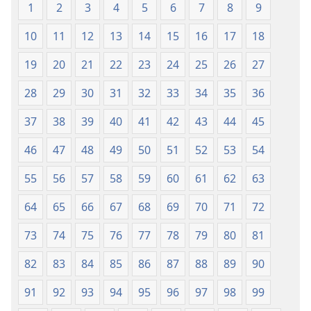
(Tí
(Tí
1
2
3
4
5
6
7
8
9
A
A
10
11
12
13
14
15
16
17
18
Tún
Tún
Ṣe
Ṣe
19
20
21
22
23
24
25
26
27
Lọ́dún
Lọ́dún
2018)
2018)
28
29
30
31
32
33
34
35
36
37
38
39
40
41
42
43
44
45
46
47
48
49
50
51
52
53
54
55
56
57
58
59
60
61
62
63
64
65
66
67
68
69
70
71
72
73
74
75
76
77
78
79
80
81
82
83
84
85
86
87
88
89
90
91
92
93
94
95
96
97
98
99