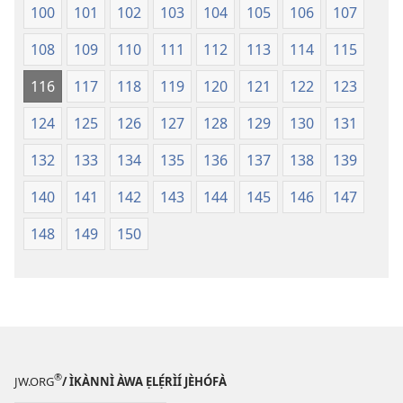
100
101
102
103
104
105
106
107
108
109
110
111
112
113
114
115
116
117
118
119
120
121
122
123
124
125
126
127
128
129
130
131
132
133
134
135
136
137
138
139
140
141
142
143
144
145
146
147
148
149
150
®
JW.ORG
/ ÌKÀNNÌ ÀWA ẸLẸ́RÌÍ JÈHÓFÀ