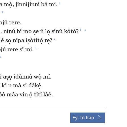
+
a mọ́, jìnnìjìnnì bá mi.
+
;
ojú rere.
+
*
 nínú bí mo ṣe ń lọ sínú kòtò?
+
è sọ nípa ìṣòtítọ́ rẹ?
+
ojú rere sí mi.
+
fi aṣọ ìdùnnú wọ̀ mí,
 kí n má sì dákẹ́.
 máa yìn ọ́ títí láé.
Èyí Tó Kàn