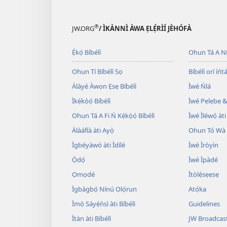
®
JW.ORG
/ ÌKÀNNÌ ÀWA ẸLẸ́RÌÍ JÈHÓFÀ
Ẹ̀kọ́ Bíbélì
Ohun Tá A N
Ohun Tí Bíbélì Sọ
Bíbélì orí íńtá
Àlàyé Àwọn Ẹsẹ Bíbélì
Ìwé Ńlá
Ìkẹ́kọ̀ọ́ Bíbélì
Ìwé Pẹlẹbẹ &
Ohun Tá A Fi Ń Kẹ́kọ̀ọ́ Bíbélì
Ìwé Ìléwọ́ àti
Àlàáfíà àti Ayọ̀
Ohun Tó Wà L
Ìgbéyàwó àti Ìdílé
Ìwé Ìròyìn
Ọ̀dọ́
Ìwé Ìpàdé
Ọmọdé
Ìtòlẹ́sẹẹsẹ
Ìgbàgbọ́ Nínú Ọlọ́run
Atọ́ka
Ìmọ̀ Sáyẹ́ǹsì àti Bíbélì
Guidelines
Ìtàn àti Bíbélì
JW Broadcas