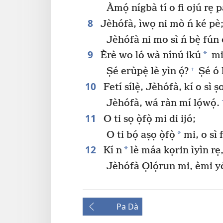
Àmọ́ nígbà tí o fi ojú rẹ p
8
Jèhófà, ìwọ ni mò ń ké pè
Jèhófà ni mo sì ń bẹ̀ fún 
9
*
Èrè wo ló wà nínú ikú
mi,
+
Ṣé erùpẹ̀ lè yìn ọ́?
Ṣé ó l
10
Fetí sílẹ̀, Jèhófà, kí o sì ṣ
Jèhófà, wá ràn mí lọ́wọ́.
11
O ti sọ ọ̀fọ̀ mi di ijó;
*
O ti bọ́ aṣọ ọ̀fọ̀
mi, o sì 
12
*
Kí n
lè máa kọrin ìyìn rẹ,
Jèhófà Ọlọ́run mi, èmi yóò
Pa Dà