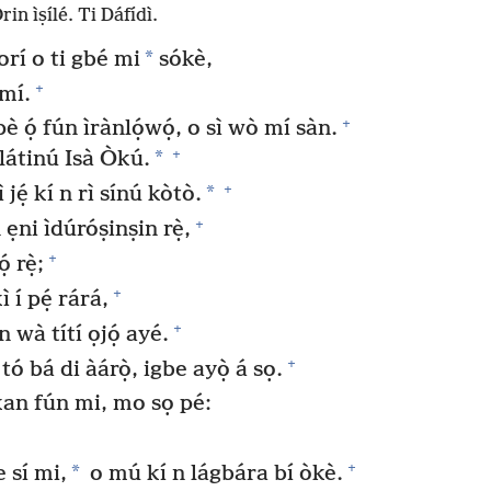
rin ìṣílé. Ti Dáfídì.
*
rí o ti gbé mi
sókè,
+
 mí.
+
 ọ́ fún ìrànlọ́wọ́, o sì wò mí sàn.
+
*
látinú Isà Òkú.
+
*
jẹ́ kí n rì sínú kòtò.
+
 ẹni ìdúróṣinṣin rẹ̀,
+
 rẹ̀;
+
 í pẹ́ rárá,
+
n wà títí ọjọ́ ayé.
+
tó bá di àárọ̀, igbe ayọ̀ á sọ.
an fún mi, mo sọ pé:
+
*
 sí mi,
o mú kí n lágbára bí òkè.