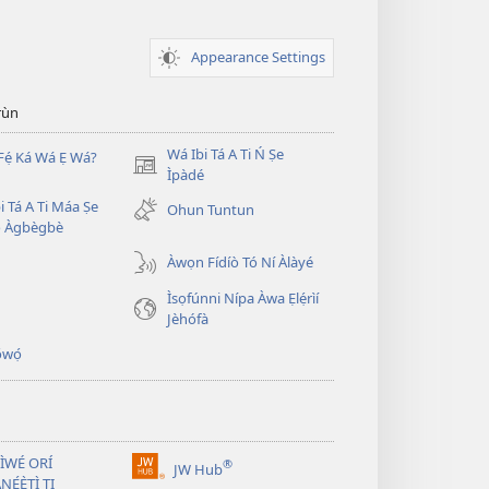
Appearance Settings
̣rùn
Wá Ibi Tá A Ti Ń Ṣe
Fẹ́ Ká Wá Ẹ Wá?
(opens
Ìpàdé
new
i Tá A Ti Máa Ṣe
Ohun Tuntun
window)
̣ Àgbègbè
Àwọn Fídíò Tó Ní Àlàyé
Ìsọfúnni Nípa Àwa Ẹlẹ́rìí
Jèhófà
̣wọ́
 ÌWÉ ORÍ
®
JW Hub
(opens
NẸ́Ẹ̀TÌ TI