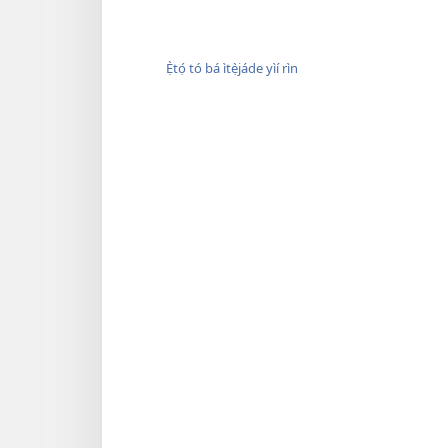
Ẹ̀tọ́ tó bá ìtẹ̀jáde yìí rìn