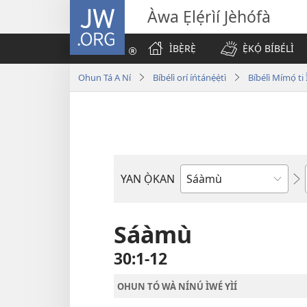
JW.ORG
Àwa Ẹlẹ́rìí Jèhófà
ÌBẸ̀RẸ̀
Ẹ̀KỌ́ BÍBÉLÌ
Ohun Tá A Ní
Bíbélì orí íńtánẹ́ẹ̀tì
Bíbélì Mímọ́ t
YAN Ọ̀KAN
Ìwé
Bíbélì
Sáàmù
30:1-12
OHUN TÓ WÀ NÍNÚ ÌWÉ YÌÍ