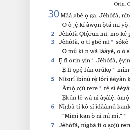
Orin. O
30
Màá gbé ọ ga, Jèhófà, níto
O ò jẹ́ kí àwọn ọ̀tá mi yọ̀
2
Jèhófà Ọlọ́run mi, mo ké pè
3
*
Jèhófà, o ti gbé mi
sókè 
O mú kí n wà láàyè, o ò sì 
4
*
Ẹ fi orin yin
Jèhófà, ẹ̀yin
*
Ẹ fi ọpẹ́ fún orúkọ
mímọ́
5
Nítorí ìbínú rẹ̀ lórí èèyàn kì
*
Àmọ́ ojú rere
rẹ̀ sí èèyà
Ẹkún lè wà ní àṣálẹ́, àmọ́ 
6
Nígbà tí kò sí ìdààmú kank
*
“Mìmì kan ò ní mì mí.”
7
Jèhófà, nígbà tí o ṣojú rere