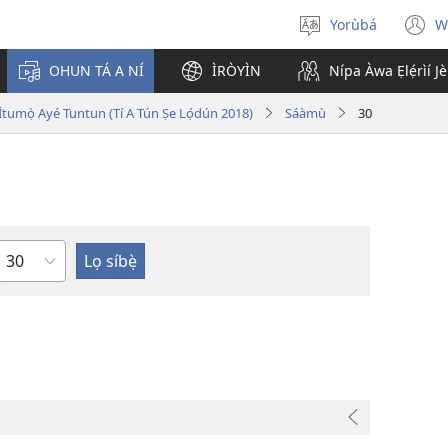
Yorùbá
W
Yan
(
èdè
n
OHUN TÁ A NÍ
ÌRÒYÌN
Nípa Àwa Ẹlẹ́rìí J
w
i Ìtumọ̀ Ayé Tuntun (Tí A Tún Ṣe Lọ́dún 2018)
Sáàmù
30
Orí