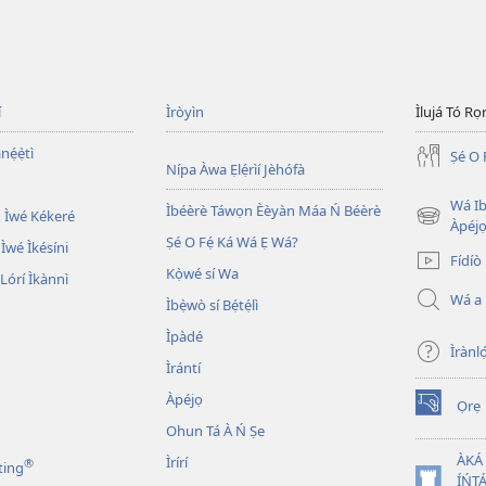
í
Ìròyìn
Ìlujá Tó Ro
nẹ́ẹ̀tì
Ṣé O 
Nípa Àwa Ẹlẹ́rìí Jèhófà
Wá Ib
Ìbéèrè Táwọn Èèyàn Máa Ń Béèrè
 Ìwé Kékeré
(opens
Àpéjo
Ṣé O Fẹ́ Ká Wá Ẹ Wá?
new
 Ìwé Ìkésíni
Fídíò
window)
Kọ̀wé sí Wa
órí Ìkànnì
Wá a
Ìbẹ̀wò sí Bẹ́tẹ́lì
Ìpàdé
Ìrànló
Ìrántí
Àpéjọ
Ọrẹ
(opens
Ohun Tá À Ń Ṣe
new
window)
ÀKÁ
Ìrírí
®
ting
ÍŃTÁ