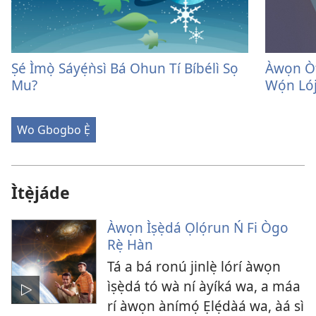
Ṣé Ìmọ̀ Sáyẹ́ǹsì Bá Ohun Tí Bíbélì Sọ
Àwọn Òf
Mu?
Wọ́n Ló
Wo Gbogbo Ẹ̀
Ìtẹ̀jáde
Àwọn Ìṣẹ̀dá Ọlọ́run Ń Fi Ògo
Rẹ̀ Hàn
Tá a bá ronú jinlẹ̀ lórí àwọn
ìṣẹ̀dá tó wà ní àyíká wa, a máa
rí àwọn ànímọ́ Ẹlẹ́dàá wa, àá sì