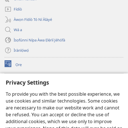
window)
Fídíò
Àwọn Fídíò Tó Ní Àlàyé
Wá a
Ìsọfúnni Nípa Àwa Ẹlẹ́rìí Jèhófà
Ìrànlọ́wọ́
Ọrẹ
(opens
new
window)
ÀKÁ ÌWÉ ORÍ ÍŃTÁNẸ́Ẹ̀TÌ TI Watchtower™
Privacy Settings
(opens
new
®
JW Hub
To provide you with the best possible experience, we
window)
(opens
use cookies and similar technologies. Some cookies
new
®
JW Library
window)
are necessary to make our website work and cannot
be refused. You can accept or decline the use of
®
Watchtower Library
additional cookies, which we use only to improve