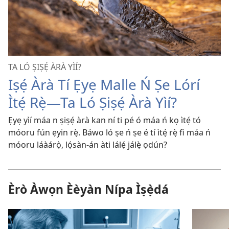
TA LÓ ṢIṢẸ́ ÀRÀ YÌÍ?
Iṣẹ́ Àrà Tí Ẹyẹ Malle Ń Ṣe Lórí
Ìtẹ́ Rẹ̀​—Ta Ló Ṣiṣẹ́ Àrà Yìí?
Ẹyẹ yìí máa n ṣiṣẹ́ àrà kan ní ti pé ó máa ń kọ ìtẹ́ tó
móoru fún ẹyin rẹ̀. Báwo ló ṣe ń ṣe é tí ìtẹ́ rẹ̀ fi máa ń
móoru láàárọ̀, lọ́sàn-án àti lálẹ́ jálẹ̀ ọdún?
Èrò Àwọn Èèyàn Nípa Ìṣẹ̀dá