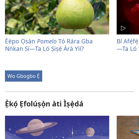
Èèpo Ọsàn
Pomelo
Tó Rára Gba
Bí Afẹ́f
Nǹkan Sí​​—⁠Ta Ló Ṣiṣẹ́ Àrà Yìí?
—Ta Ló Ṣ
Wo Gbogbo Ẹ̀
Ẹ̀kọ́ Ẹfolúṣọ̀n àti Ìṣẹ̀dá