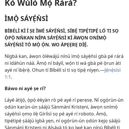
Kò Wúlò Mọ́ Rárá?
ÌMỌ̀ SÁYẸ́ǸSÌ
BÍBÉLÌ KÌ Í ṢE ÌWÉ SÁYẸ́ǸSÌ, SÍBẸ̀ TIPẸ́TIPẸ́ LÓ TI SỌ
Ọ̀PỌ̀ NǸKAN NÍPA SÁYẸ́ǸSÌ KÍ ÀWỌN ONÍMỌ̀
SÁYẸ́ǸSÌ TÓ MỌ̀ Ọ́N. WO ÀPẸẸRẸ DÍẸ̀.
Nígbà kan, àwọn òléwájú nínú ìmọ̀ sáyẹ́ǹsì gbà pé rárá
ni ìdáhùn náà. Àmọ́ ní báyìí, wọ́n ti wá gbà pé ọ̀run àti
ayé ní ìbẹ̀rẹ̀. Ohun tí Bíbélì sì ti sọ tipẹ́ nìyẹn.​—
Jẹ́nẹ́sísì
1:1
.
Báwo ni ayé ṣe rí?
Láyé àtijọ́, ọ̀pọ̀ èèyàn rò pé ayé rí pẹrẹsẹ. Ní ọgọ́rùn-ún
ọdún karùn-ún ṣáájú Sànmánì Kristẹni, àwọn onímọ̀
sáyẹ́ǹsì ọmọ ilẹ̀ Gíríìsì sọ pé ayé rí roboto. Àmọ́,
tipẹ́tipẹ́ ṣáájú ìgbà yẹn, ní ọgọ́rùn-ún ọdún kẹjọ ṣáájú
Sànmánì Kristẹni ni Aísáyà tó kọ ìwé kan nínú Bíbélì ti