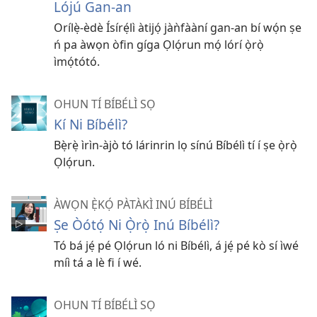
Lójú Gan-an
Orílẹ̀-èdè Ísírẹ́lì àtijọ́ jàǹfààní gan-an bí wọ́n ṣe
ń pa àwọn òfin gíga Ọlọ́run mọ́ lórí ọ̀rọ̀
ìmọ́tótó.
OHUN TÍ BÍBÉLÌ SỌ
Kí Ni Bíbélì?
Bẹ̀rẹ̀ ìrìn-àjò tó lárinrin lọ sínú Bíbélì tí í ṣe ọ̀rọ̀
Ọlọ́run.
ÀWỌN Ẹ̀KỌ́ PÀTÀKÌ INÚ BÍBÉLÌ
Ṣe Òótọ́ Ni Ọ̀rọ̀ Inú Bíbélì?
Tó bá jẹ́ pé Ọlọ́run ló ni Bíbélì, á jẹ́ pé kò sí ìwé
míì tá a lè fi í wé.
OHUN TÍ BÍBÉLÌ SỌ