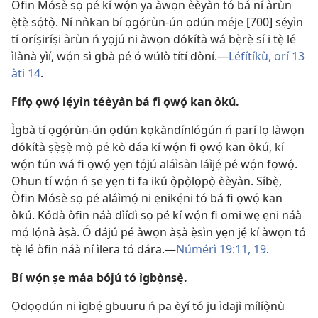
Òfin Mósè sọ pé kí wọ́n ya àwọn èèyàn tó bá ní àrùn
ẹ̀tẹ̀ sọ́tọ̀. Ní nǹkan bí ọgọ́rùn-ún ọdún méje [700] sẹ́yìn
tí oríṣiríṣi àrùn ń yọjú ni àwọn dókítà wá bẹ̀rẹ̀ sí i tẹ̀ lé
ìlànà yìí, wọ́n sì gbà pé ó wúlò títí dòní.​—
Léfítíkù, orí 13
àti
14
.
Fífọ ọwọ́ lẹ́yìn téèyàn bá fi ọwọ́ kan òkú.
Ìgbà tí ọgọ́rùn-ún ọdún kọkàndínlógún ń parí lọ làwọn
dókítà ṣẹ̀ṣẹ̀ mọ̀ pé kò dáa kí wọ́n fi ọwọ́ kan òkú, kí
wọ́n tún wá fi ọwọ́ yẹn tọ́jú aláìsàn láìjẹ́ pé wọ́n fọwọ́.
Ohun tí wọ́n ń ṣe yẹn ti fa ikú ọ̀pọ̀lọpọ̀ èèyàn. Síbẹ̀,
Òfin Mósè sọ pé aláìmọ́ ni ẹnikẹ́ni tó bá fi ọwọ́ kan
òkú. Kódà òfin náà dìídì sọ pé kí wọ́n fi omi wẹ ẹni náà
mọ́ lọ́nà àṣà. Ó dájú pé àwọn àṣà ẹ̀sìn yẹn jẹ́ kí àwọn tó
tẹ̀ lé òfin náà ní ìlera tó dára.​—
Númérì 19:​11,
19
.
Bí wọ́n ṣe máa bójú tó ìgbọ̀nsẹ̀.
Ọdọọdún ni ìgbẹ́ gbuuru ń pa èyí tó ju ìdajì mílíọ̀nù