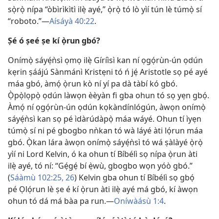
sọ̀rọ̀ nípa “òbìrìkìtì ilẹ̀ ayé,” ọ̀rọ̀ tó lò yìí tún lè túmọ̀ sí
“roboto.”​—
Aísáyà 40:22
.
Ṣé ó ṣeé ṣe kí ọ̀run gbó?
Onímọ̀ sáyẹ́ǹsì ọmọ ilẹ̀ Gíríìsì kan ní ọgọ́rùn-ún ọdún
kẹrin ṣáájú Sànmánì Kristẹni tó ń jẹ́ Aristotle sọ pé ayé
máa gbó, àmọ́ ọ̀run kò ní yí pa dà tàbí kó gbó.
Ọ̀pọ̀lọpọ̀ ọdún làwọn èèyàn fi gba ohun tó sọ yẹn gbọ́.
Àmọ́ ní ọgọ́rùn-ún ọdún kọkàndínlógún, àwọn onímọ̀
sáyẹ́ǹsì kan sọ pé ìdàrúdàpọ̀ máa wáyé. Ohun tí ìyẹn
túmọ̀ sí ni pé gbogbo nǹkan tó wà láyé àti lọ́run máa
gbó. Ọ̀kan lára àwọn onímọ̀ sáyẹ́ǹsì tó wá ṣàlàyé ọ̀rọ̀
yìí ni Lord Kelvin, ó ka ohun tí Bíbélì sọ nípa ọ̀run àti
ilẹ̀ ayé, tó ní: “Gẹ́gẹ́ bí ẹ̀wù, gbogbo wọn yóò gbó.”
(
Sáàmù 102:​25, 26
) Kelvin gba ohun tí Bíbélì sọ gbọ́
pé Ọlọ́run lè ṣe é kí ọ̀run àti ilẹ̀ ayé má gbó, kí àwọn
ohun tó dá má bàa pa run.​—
Oníwàásù 1:4
.