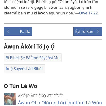
tó sì ní ẹ̀mí ìdáríjì. Bíbélì sọ pé: “Ọkàn-àyà tí ó kún fún
ìdùnnú ń ṣe rere gẹ́gẹ́ bí awonisàn, ṣùgbọ́n ẹ̀mí tí
ìdààmú bá ń mú kí àwọn egungun gbẹ.”​—
Òwe 17:22
.
Pa Dà
Èyí Tó Kàn
Àwọn Àkòrí Tó Jọ Ọ́
Bí Bíbélì Ṣe Bá Ìmọ̀ Sáyẹ́ǹsì Mu
Ìmọ̀ Sáyẹ́ǹsì àti Bíbélì
O Tún Lè Wo
ÀKÓJỌ ÀPILẸ̀KỌ ÀTI FÍDÍÒ
Àwọn Òfin Ọlọ́run Lórí Ìmọ́tótó Là Wọ́n