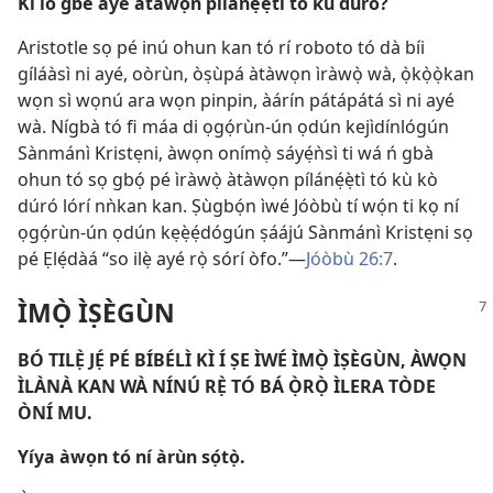
Kí ló gbé ayé àtàwọn pílánẹ́ẹ̀tì tó kù dúró?
Aristotle sọ pé inú ohun kan tó rí roboto tó dà bíi
gíláàsì ni ayé, oòrùn, òṣùpá àtàwọn ìràwọ̀ wà, ọ̀kọ̀ọ̀kan
wọn sì wọnú ara wọn pinpin, àárín pátápátá sì ni ayé
wà. Nígbà tó fi máa di ọgọ́rùn-ún ọdún kejìdínlógún
Sànmánì Kristẹni, àwọn onímọ̀ sáyẹ́ǹsì ti wá ń gbà
ohun tó sọ gbọ́ pé ìràwọ̀ àtàwọn pílánẹ́ẹ̀tì tó kù kò
dúró lórí nǹkan kan. Ṣùgbọ́n ìwé Jóòbù tí wọ́n ti kọ ní
ọgọ́rùn-ún ọdún kẹẹ̀ẹ́dógún ṣáájú Sànmánì Kristẹni sọ
pé Ẹlẹ́dàá “so ilẹ̀ ayé rọ̀ sórí òfo.”​—
Jóòbù 26:7
.
ÌMỌ̀ ÌṢÈGÙN
BÓ TILẸ̀ JẸ́ PÉ BÍBÉLÌ KÌ Í ṢE ÌWÉ ÌMỌ̀ ÌṢÈGÙN, ÀWỌN
ÌLÀNÀ KAN WÀ NÍNÚ RẸ̀ TÓ BÁ Ọ̀RỌ̀ ÌLERA TÒDE
ÒNÍ MU.
Yíya àwọn tó ní àrùn sọ́tọ̀.