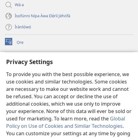
Wá a
Ìsọfúnni Nípa Àwa Ẹlẹ́rìí Jèhófà
Ìrànlọ́wọ́
Ọrẹ
(opens
new
window)
ÀKÁ ÌWÉ ORÍ ÍŃTÁNẸ́Ẹ̀TÌ TI Watchtower™
Privacy Settings
(opens
new
®
JW Hub
To provide you with the best possible experience, we
window)
(opens
use cookies and similar technologies. Some cookies
new
®
JW Library
window)
are necessary to make our website work and cannot
be refused. You can accept or decline the use of
®
Watchtower Library
additional cookies, which we use only to improve
your experience. None of this data will ever be sold or
used for marketing. To learn more, read the
Global
Policy on Use of Cookies and Similar Technologies
.
You can customize your settings at any time by going
Copyright
© 2026 Watch Tower Bible and Tract Society of Pennsylvania.