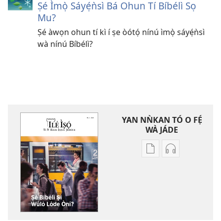
Ṣé Ìmọ̀ Sáyẹ́ǹsì Bá Ohun Tí Bíbélì Sọ
Mu?
Ṣé àwọn ohun tí kì í ṣe òótọ́ nínú ìmọ̀ sáyẹ́ǹsì
wà nínú Bíbélì?
YAN NǸKAN TÓ O FẸ́
WÀ JÁDE
Bó
Bó
o
O
ṣe
Ṣe
fẹ́
Fẹ́
wa
Wa
ìtẹ̀jáde
Àtẹ́tísí