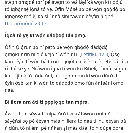
àwọn ọmọdé torí pé àwọn tó wà láyìíká wọn kì í bójú
tó ìgbọ̀nsẹ̀ lọ́nà tó yẹ. Òfin Mósè sọ pé wọ́n gbọ́dọ̀ bo
ìgbọ̀nsẹ̀ mọ́lẹ̀, kó sì jìnnà síbi táwọn èèyàn ń gbé.​—
Diutarónómì 23:13
.
Ìgbà tó yẹ kí wọ́n dádọ̀dọ́ fún ọmọ.
Òfin Ọlọ́run sọ ní pàtó pé wọ́n gbọ́dọ̀ dádọ̀dọ́
ọmọkùnrin ní ọjọ́ kẹjọ tí wọ́n bí i. (
Léfítíkù 12:3
) Ọ̀sẹ̀
kan lẹ́yìn tí wọ́n bá bí ọmọ jòjòló ni ẹ̀jẹ̀ tó lè tètè dá lára
rẹ̀ bó ṣe yẹ. Ní àwọn ìgbà tí wọ́n kọ Bíbélì, tí ìmọ̀ ìṣègùn
kò tíì jinlẹ̀ tó tòde òní, ó bọ́gbọ́n mu kí wọ́n dúró di
ẹ̀yìn ọ̀sẹ̀ kan kí wọ́n tó dádọ̀dọ́ ọmọ fún àǹfààní ọmọ
náà.
Bí ìlera ara àti ti ọpọlọ ṣe tan mọ́ra.
Àwọn tó ń ṣèwádìí nípa ọ̀rọ̀ ìlera àtàwọn onímọ̀
sáyẹ́ǹsì sọ pé èèyàn máa ní ìlera tó dáa tí inú èèyàn bá
ń dùn, tó ní ẹ̀mí pé nǹkan ṣì máa dáa, tó ń dúpẹ́ oore,