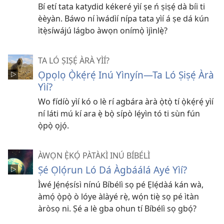
Bí etí tata katydid kékeré yìí ṣe ń ṣiṣẹ́ dà bíi ti
èèyàn. Báwo ní ìwádìí nípa tata yìí á ṣe dá kún
ìtẹ̀síwájú lágbo àwọn onímọ̀ ìjìnlẹ̀?
TA LÓ ṢIṢẸ́ ÀRÀ YÌÍ?
Ọpọlọ Ọ̀kẹ́rẹ́ Inú Yìnyín​—Ta Ló Ṣiṣẹ́ Àrà
Yìí?
Wo fídíò yìí kó o lè rí agbára àrà ọ̀tọ̀ tí ọ̀kẹ́rẹ́ yìí
ní láti mú kí ara ẹ̀ bọ̀ sípò lẹ́yìn tó ti sùn fún
ọ̀pọ̀ ọjọ́.
ÀWỌN Ẹ̀KỌ́ PÀTÀKÌ INÚ BÍBÉLÌ
Ṣé Ọlọ́run Ló Dá Àgbáálá Ayé Yìí?
Ìwé Jẹ́nẹ́sísì nínú Bíbélì sọ pé Ẹlẹ́dàá kán wà,
àmọ́ ọ̀pọ̀ ò lóye àlàyé rẹ̀, wọ́n tiẹ̀ sọ pé ìtàn
àròsọ ni. Ṣé a lè gba ohun tí Bíbélì sọ gbọ́?