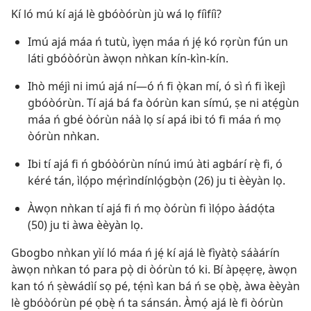
Kí ló mú kí ajá lè gbóòórùn jù wá lọ fíìfíì?
Imú ajá máa ń tutù, ìyẹn máa ń jẹ́ kó rọrùn fún un
láti gbóòórùn àwọn nǹkan kín-kìn-kín.
Ihò méjì ni imú ajá ní​—ó ń fi ọ̀kan mí, ó sì ń fi ìkejì
gbóòórùn. Tí ajá bá fa òórùn kan símú, ṣe ni atẹ́gùn
máa ń gbé òórùn náà lọ sí apá ibi tó fi máa ń mọ
òórùn nǹkan.
Ibi tí ajá fi ń gbóòórùn nínú imú àti agbárí rẹ̀ fi, ó
kéré tán, ìlọ́po mẹ́rìndínlọ́gbọ̀n (26) ju ti èèyàn lọ.
Àwọn nǹkan tí ajá fi ń mọ òórùn fi ìlọ́po àádọ́ta
(50) ju ti àwa èèyàn lọ.
Gbogbo nǹkan yìí ló máa ń jẹ́ kí ajá lè fìyàtọ̀ sáàárín
àwọn nǹkan tó para pọ̀ di òórùn tó ki. Bí àpẹẹrẹ, àwọn
kan tó ń ṣèwádìí sọ pé, tẹ́nì kan bá ń se ọbẹ̀, àwa èèyàn
lè gbóòórùn pé ọbẹ̀ ń ta sánsán. Àmọ́ ajá lè fi òórùn