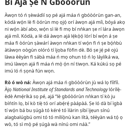
Bí Ajá Ṣe Ń Gbóòórùn
Àwọn tó ń ṣèwádìí sọ pé ajá máa ń gbóòórùn gan-an,
kódà wọ́n lè fi òórùn mọ ọjọ́ orí àwọn ajá míì, bóyá akọ
ni wọ́n àbí abo, wọ́n sì lè fi mọ bí nǹkan ṣe rí lára àwọn
ajá míì. Kódà, a lè dá àwọn ajá lẹ́kọ̀ọ́ lórí bí wọ́n á ṣe
máa fi òórùn ṣàwárí àwọn nǹkan tí wọ́n fi ń ṣe bọ́ǹbù
àtàwọn oògùn olóró tí ìjọba fòfin dè. Bó ṣe jẹ́ pé ojú
làwa èèyàn fi sábà máa ń mọ ohun tó ń lọ láyìíká wa,
imú làwọn ajá fi máa ń mọ̀ ọ́n ní tiwọn. Ká kúkú sọ pé
imú ló ń ṣọnà fún wọn.
Rò ó wò ná:
Àwọn ajá máa ń gbóòórùn jù wá lọ fíìfíì.
Àjọ
National Institute of Standards and Technology
lórílẹ̀-
èdè Amẹ́ríkà sọ pé, ajá “lè gbóòórùn nǹkan tí kò ju
bíńtín lọ, bí kò tiẹ̀ tó orí abẹ́rẹ́ pàápàá. Ṣe ló dà bí ìgbà
tí wọ́n bá bu ṣúgà tó kéré tó ìlàrin ṣíbí ìjẹun sínú
alagbalúgbú omi tó tó mílíọ̀nù kan lítà, téèyàn wá tọ́ ọ
wò, tó sì mọ̀ pé ṣúgà wà nínú omi náà.”