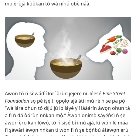
mọ èròjà kọ̀ọ̀kan tó wà nínú ọbẹ̀ náà.
Àwọn tó ń ṣèwádìí lórí àrùn jẹjẹrẹ ní iléeṣẹ́
Pine Street
Foundation
sọ pé iṣẹ́ tí ọpọlọ ajá àti imú rẹ̀ ń ṣe pa pọ̀
“wà lára ohun tó díjú jù lọ láyé yìí láàárín àwọn ohun tá
a fi ń dá òórùn nǹkan mọ̀.” Àwọn onímọ̀ sáyẹ́ǹsì ń ṣe
àwọn ẹ̀rọ kan lọ́wọ́, tó ń ṣiṣẹ́ bí imú ajá, kí wọ́n lè máa
fi ṣàwárí àwọn nǹkan tí wọ́n fi ń ṣe bọ́ǹbù àtàwọn ẹrù