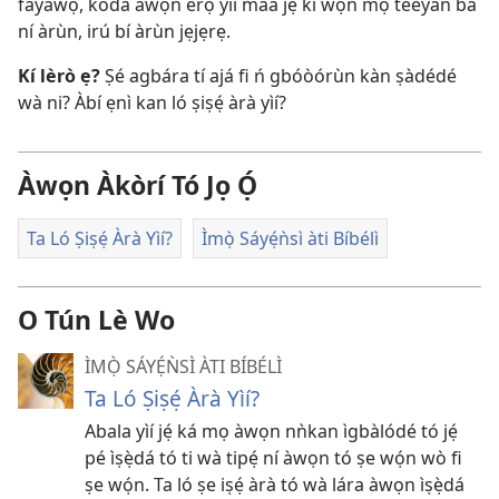
fàyàwọ́, kódà àwọn èrọ yìí máa jẹ́ kí wọ́n mọ̀ téèyàn bá
ní àrùn, irú bí àrùn jẹjẹrẹ.
Kí lèrò ẹ?
Ṣé agbára tí ajá fi ń gbóòórùn kàn ṣàdédé
wà ni? Àbí ẹnì kan ló ṣiṣẹ́ àrà yìí?
Àwọn Àkòrí Tó Jọ Ọ́
Ta Ló Ṣiṣẹ́ Àrà Yìí?
Ìmọ̀ Sáyẹ́ǹsì àti Bíbélì
O Tún Lè Wo
ÌMỌ̀ SÁYẸ́ǸSÌ ÀTI BÍBÉLÌ
Ta Ló Ṣiṣẹ́ Àrà Yìí?
Abala yìí jẹ́ ká mọ àwọn nǹkan ìgbàlódé tó jẹ́
pé ìṣẹ̀dá tó ti wà tipẹ́ ní àwọn tó ṣe wọ́n wò fi
ṣe wọ́n. Ta ló ṣe iṣẹ́ àrà tó wà lára àwọn ìṣẹ̀dá