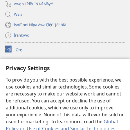
Àwọn Fídíò Tó Ní Àlàyé
Wá a
Ìsọfúnni Nípa Àwa Ẹlẹ́rìí Jèhófà
Ìrànlọ́wọ́
Ọrẹ
(opens
new
window)
ÀKÁ ÌWÉ ORÍ ÍŃTÁNẸ́Ẹ̀TÌ TI Watchtower™
Privacy Settings
(opens
new
®
JW Hub
To provide you with the best possible experience, we
window)
(opens
use cookies and similar technologies. Some cookies
new
®
JW Library
window)
are necessary to make our website work and cannot
be refused. You can accept or decline the use of
®
Watchtower Library
additional cookies, which we use only to improve
your experience. None of this data will ever be sold or
used for marketing. To learn more, read the
Global
Policy on Use of Cookies and Similar Technologies
.