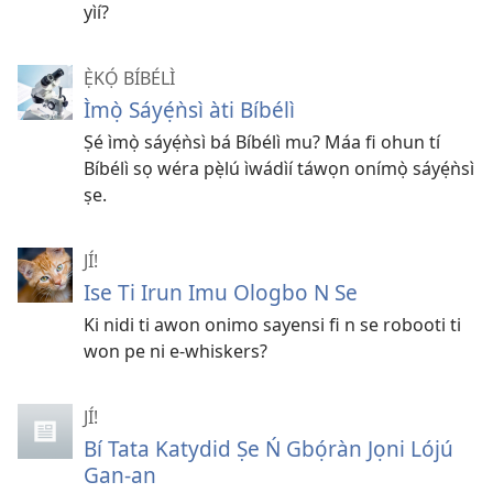
yìí?
Ẹ̀KỌ́ BÍBÉLÌ
Ìmọ̀ Sáyẹ́ǹsì àti Bíbélì
Ṣé ìmọ̀ sáyẹ́ǹsì bá Bíbélì mu? Máa fi ohun tí
Bíbélì sọ wéra pẹ̀lú ìwádìí táwọn onímọ̀ sáyẹ́ǹsì
ṣe.
JÍ!
Ise Ti Irun Imu Ologbo N Se
Ki nidi ti awon onimo sayensi fi n se robooti ti
won pe ni e-whiskers?
JÍ!
Bí Tata Katydid Ṣe Ń Gbọ́ràn Jọni Lójú
Gan-an