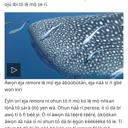
ojú ibi tó lẹ̀ mọ́ ṣe rí.
Play
Àwọn ẹja
remora
lẹ̀ mọ́ ẹja àbùùbùtán, ẹja náà sì ń gbé
video
wọn kiri
Ẹ̀yìn orí ẹja
remora
ni ohun tó ń mú kó lẹ̀ mọ́ nǹkan
lọ́nà tó ṣàrà ọ̀tọ̀ yẹn wà. Ohun náà rí pẹrẹsẹ, ó sì dà bí
awọ tí ò fi bẹ́ẹ̀ yi. Ó ní àwọn ilà tẹ́ẹ́rẹ́-tẹ́ẹ́rẹ́, ọ̀kọ̀ọ̀kan
àwọn ilà náà sì ní ohun tó dà bí ẹ̀gún kéékèèké tó le. Tí