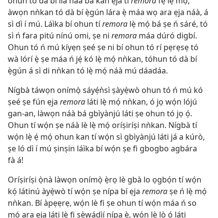
ohun tó dà bí ilà náà bá kan ẹja tí
remora
fẹ́ lẹ̀ mọ́,
àwọn nǹkan tó dà bí ẹ̀gún lára ẹ̀ máa wọ ara ẹja náà, á
sì dì í mú. Láìka bí ohun tí
remora
lẹ̀ mọ́ bá ṣe ń sáré, tó
sì ń fara pitú nínú omi, ṣe ni
remora
máa dúró digbí.
Ohun tó ń mú kíyẹn ṣeé ṣe ni bí ohun tó rí pẹrẹsẹ tó
wà lórí ẹ̀ ṣe máa ń jẹ́ kó lẹ̀ mọ́ nǹkan, tóhun tó dà bí
ẹ̀gún á sì di nǹkan tó lẹ̀ mọ́ náà mú dáadáa.
Nígbà táwọn onímọ̀ sáyẹ́ǹsì ṣàyẹ̀wò ohun tó ń mú kó
ṣeé ṣe fún ẹja
remora
láti lẹ̀ mọ́ nǹkan, ó jọ wọ́n lójú
gan-an, làwọn náà bá gbìyànjú láti ṣe ohun tó jọ ọ́.
Ohun tí wọ́n ṣe náà lè lẹ̀ mọ́ oríṣiríṣi nǹkan. Nígbà tí
wọ́n lẹ̀ ẹ́ mọ́ ohun kan tí wọ́n sì gbìyànjú láti já a kúrò,
ṣe ló dì í mú ṣinṣin láìka bí wọ́n ṣe fi gbogbo agbára
fà á!
Oríṣiríṣi ọ̀nà làwọn onímọ̀ ẹ̀rọ lè gbà lo ọgbọ́n tí wọ́n
kọ́ látinú àyẹ̀wò tí wọ́n ṣe nípa bí ẹja
remora
ṣe ń lẹ̀ mọ́
nǹkan. Bí àpẹẹrẹ, wọ́n lè fi ṣe ohun tí wọ́n máa ń so
mọ́ ara ẹja láti lè fi ṣèwádìí nípa ẹ̀, wọ́n lè lò ó láti