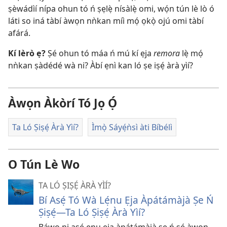
ṣèwádìí nípa ohun tó ń ṣẹlẹ̀ nísàlẹ̀ omi, wọ́n tún lè lò ó
láti so iná tàbí àwọn nǹkan míì mọ́ ọkọ̀ ojú omi tàbí
afárá.
Kí lèrò ẹ?
Ṣé ohun tó máa ń mú kí ẹja
remora
lẹ̀ mọ́
nǹkan ṣàdédé wà ni? Àbí ẹnì kan ló ṣe iṣẹ́ àrà yìí?
Àwọn Àkòrí Tó Jọ Ọ́
Ta Ló Ṣiṣẹ́ Àrà Yìí?
Ìmọ̀ Sáyẹ́ǹsì àti Bíbélì
O Tún Lè Wo
TA LÓ ṢIṢẸ́ ÀRÀ YÌÍ?
Bí Asẹ́ Tó Wà Lẹ́nu Ẹja Àpátámàjà Ṣe Ń
Ṣiṣẹ́​—Ta Ló Ṣiṣẹ́ Àrà Yìí?
Báwo ni asẹ́ ẹnu ẹja àpátámàjà ṣe ń sẹ́ àwọn