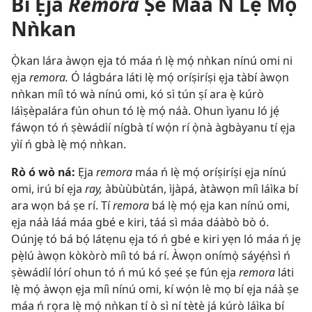
Bí Ẹja
Remora
Ṣe Máa Ń Lẹ̀ Mọ́
Nǹkan
Ọ̀kan lára àwọn ẹja tó máa ń lẹ̀ mọ́ nǹkan nínú omi ni
ẹja
remora.
Ó lágbára láti lẹ̀ mọ́ oríṣiríṣi ẹja tàbí àwọn
nǹkan míì tó wà nínú omi, kó sì tún ṣí ara ẹ̀ kúrò
láìṣèpalára fún ohun tó lẹ̀ mọ́ náà. Ohun ìyanu ló jẹ́
fáwọn tó ń ṣèwádìí nígbà tí wọ́n rí ọ̀nà àgbàyanu tí ẹja
yìí ń gbà lẹ̀ mọ́ nǹkan.
Rò ó wò ná:
Ẹja
remora
máa ń lẹ̀ mọ́ oríṣiríṣi ẹja nínú
omi, irú bí ẹja
ray,
àbùùbùtán, ìjàpá, àtàwọn míì láìka bí
ara wọn bá ṣe rí. Tí
remora
bá lẹ̀ mọ́ ẹja kan nínú omi,
ẹja náà láá máa gbé e kiri, táá sì máa dáàbò bò ó.
Oúnjẹ tó bá bọ́ látẹnu ẹja tó ń gbé e kiri yẹn ló máa ń jẹ
pẹ̀lú àwọn kòkòrò míì tó bá rí. Àwọn onímọ̀ sáyẹ́ǹsì ń
ṣèwádìí lórí ohun tó ń mú kó ṣeé ṣe fún ẹja
remora
láti
lẹ̀ mọ́ àwọn ẹja míì nínú omi, kí wọ́n lè mọ bí ẹja náà ṣe
máa ń rọra lẹ̀ mọ́ nǹkan tí ò sì ní tètè já kúrò láìka bí