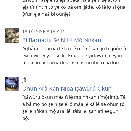
ẹja tíntìntín tó yẹ kó bá omi jáde, kó lè lọ sí ọ̀nà
ọ̀fun ẹja náà bí oúnjẹ?
TA LÓ ṢIṢẸ́ ÀRÀ YÌÍ?
Bí Barnacle Ṣe Ń Lẹ̀ Mọ́ Nǹkan
Agbára tí barnacle fi ń lẹ̀ mọ́ nǹkan ju ti gọ́ọ̀mù
èyíkéyìí téèyàn ṣe lọ. Ẹnu àìpẹ́ yìí làwọn èèyàn
mọ àṣírí bí barnacles ṣe ń lẹ̀ mọ́ ibi tó bá lómi.
JÍ!
Ohun Àrà Kan Nípa Ìṣáwùrú Òkun
Ìṣáwùrú òkun máa ń lẹ̀ mọ́ nǹkan tímọ́tímọ́. Tá
a bá mọ bó ṣe ń ṣe é, ó máa jẹ́ ká lè ṣe ohun tó
ṣe lẹ nǹkan mọ́ ara ilé, tàbí lẹ iṣan àti eegun
pọ̀.