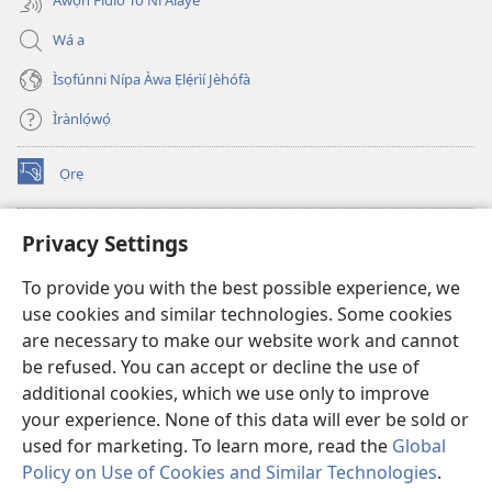
Àwọn Fídíò Tó Ní Àlàyé
Wá a
Ìsọfúnni Nípa Àwa Ẹlẹ́rìí Jèhófà
Ìrànlọ́wọ́
Ọrẹ
(opens
new
window)
ÀKÁ ÌWÉ ORÍ ÍŃTÁNẸ́Ẹ̀TÌ TI Watchtower™
Privacy Settings
(opens
new
®
JW Hub
To provide you with the best possible experience, we
window)
(opens
use cookies and similar technologies. Some cookies
new
®
JW Library
window)
are necessary to make our website work and cannot
be refused. You can accept or decline the use of
®
Watchtower Library
additional cookies, which we use only to improve
your experience. None of this data will ever be sold or
used for marketing. To learn more, read the
Global
Policy on Use of Cookies and Similar Technologies
.