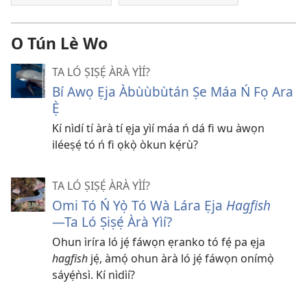
O Tún Lè Wo
TA LÓ ṢIṢẸ́ ÀRÀ YÌÍ?
Bí Awọ Ẹja Àbùùbùtán Ṣe Máa Ń Fọ Ara
Ẹ̀
Kí nìdí tí àrà tí ẹja yìí máa ń dá fi wu àwọn
iléeṣẹ́ tó ń fi ọkọ̀ òkun kẹ́rù?
TA LÓ ṢIṢẸ́ ÀRÀ YÌÍ?
Omi Tó Ń Yọ̀ Tó Wà Lára Ẹja
Hagfish
—⁠Ta Ló Ṣiṣẹ́ Àrà Yìí?
Ohun ìríra ló jẹ́ fáwọn ẹranko tó fẹ́ pa ẹja
hagfish
jẹ́, àmọ́ ohun àrà ló jẹ́ fáwọn onímọ̀
sáyẹ́ǹsì. Kí nìdìí?