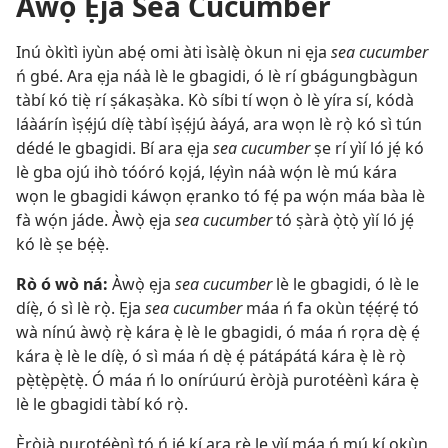
Àwọ̀ Ẹja Sea Cucumber
Inú òkìtì iyùn abẹ́ omi àti ìsàlẹ̀ òkun ni ẹja
sea cucumber
ń gbé. Ara ẹja náà lè le gbagidi, ó lè rí gbágungbàgun
tàbí kó tiẹ̀ rí ṣákaṣàka. Kò síbi tí wọn ò lè yíra sí, kódà
láàárín ìṣẹ́jú díẹ̀ tàbí ìṣẹ́jú àáyá, ara wọn lè rọ̀ kó sì tún
dédé le gbagidi. Bí ara ẹja
sea cucumber
ṣe rí yìí ló jẹ́ kó
lè gba ojú ihò tóóró kọjá, lẹ́yìn náà wọ́n lè mú kára
wọn le gbagidi káwọn ẹranko tó fẹ́ pa wọ́n máa bàa lè
fà wọ́n jáde. Àwọ̀ ẹja
sea cucumber
tó ṣàrà ọ̀tọ̀ yìí ló jẹ́
kó lè ṣe bẹ́ẹ̀.
Rò ó wò ná:
Àwọ̀ ẹja
sea cucumber
lè le gbagidi, ó lè le
díẹ̀, ó sì lè rọ̀. Ẹja
sea cucumber
máa ń fa okùn tẹ́ẹ́rẹ́ tó
wà nínú àwọ̀ rẹ̀ kára ẹ̀ lè le gbagidi, ó máa ń rọra dẹ̀ ẹ́
kára ẹ̀ lè le díẹ̀, ó sì máa ń dẹ̀ ẹ́ pátápátá kára ẹ̀ lè rọ̀
pẹ̀tẹ̀pẹ̀tẹ̀. Ó máa ń lo onírúurú èròjà purotéènì kára ẹ̀
lè le gbagidi tàbí kó rọ̀.
Èròjà purotéènì tó ń jẹ́ kí ara rẹ̀ le yìí máa ń mú kí okùn