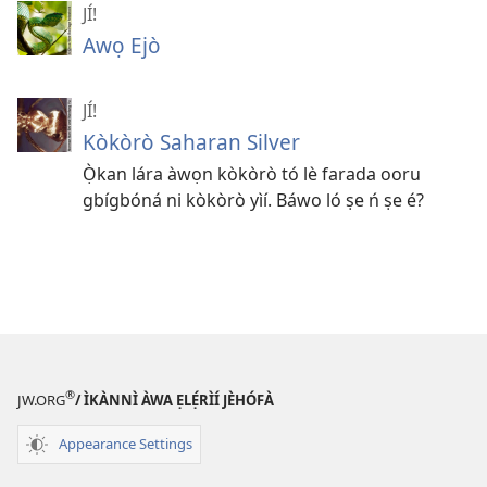
JÍ!
Awọ Ejò
JÍ!
Kòkòrò Saharan Silver
Ọ̀kan lára àwọn kòkòrò tó lè farada ooru
gbígbóná ni kòkòrò yìí. Báwo ló ṣe ń ṣe é?
®
JW.ORG
/ ÌKÀNNÌ ÀWA ẸLẸ́RÌÍ JÈHÓFÀ
Appearance Settings