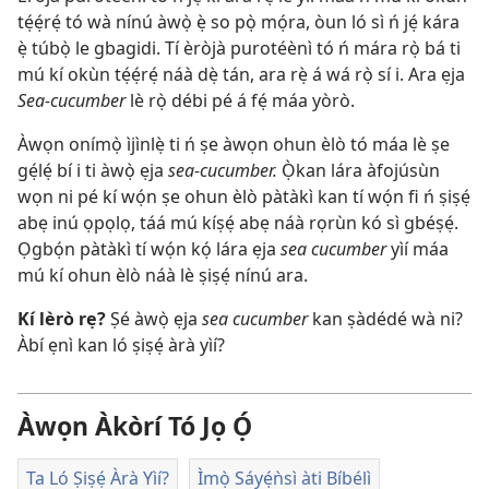
tẹ́ẹ́rẹ́ tó wà nínú àwọ̀ ẹ̀ so pọ̀ mọ́ra, òun ló sì ń jẹ́ kára
ẹ̀ túbọ̀ le gbagidi. Tí èròjà purotéènì tó ń mára rọ̀ bá ti
mú kí okùn tẹ́ẹ́rẹ́ náà dẹ̀ tán, ara rẹ̀ á wá rọ̀ sí i. Ara ẹja
Sea-cucumber
lè rọ̀ débi pé á fẹ́ máa yòrò.
Àwọn onímọ̀ ìjìnlẹ̀ ti ń ṣe àwọn ohun èlò tó máa lè ṣe
gẹ́lẹ́ bí i ti àwọ̀ ẹja
sea-cucumber.
Ọ̀kan lára àfojúsùn
wọn ni pé kí wọ́n ṣe ohun èlò pàtàkì kan tí wọ́n fi ń ṣiṣẹ́
abẹ inú ọpọlọ, táá mú kíṣẹ́ abẹ náà rọrùn kó sì gbéṣẹ́.
Ọgbọ́n pàtàkì tí wọ́n kọ́ lára ẹja
sea cucumber
yìí máa
mú kí ohun èlò náà lè ṣiṣẹ́ nínú ara.
Kí lèrò rẹ?
Ṣé àwọ̀ ẹja
sea cucumber
kan ṣàdédé wà ni?
Àbí ẹnì kan ló ṣiṣẹ́ àrà yìí?
Àwọn Àkòrí Tó Jọ Ọ́
Ta Ló Ṣiṣẹ́ Àrà Yìí?
Ìmọ̀ Sáyẹ́ǹsì àti Bíbélì