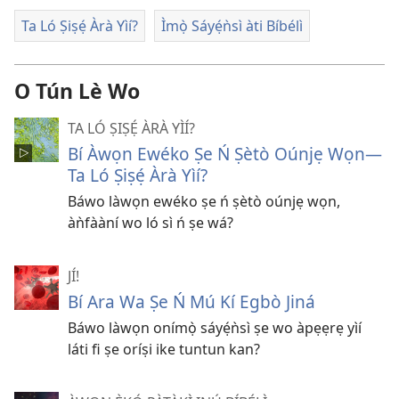
Ta Ló Ṣiṣẹ́ Àrà Yìí?
Ìmọ̀ Sáyẹ́ǹsì àti Bíbélì
O Tún Lè Wo
TA LÓ ṢIṢẸ́ ÀRÀ YÌÍ?
Bí Àwọn Ewéko Ṣe Ń Ṣètò Oúnjẹ Wọn​—
Ta Ló Ṣiṣẹ́ Àrà Yìí?
Báwo làwọn ewéko ṣe ń ṣètò oúnjẹ wọn,
àǹfààní wo ló sì ń ṣe wá?
JÍ!
Bí Ara Wa Ṣe Ń Mú Kí Egbò Jiná
Báwo làwọn onímọ̀ sáyẹ́ǹsì ṣe wo àpẹẹrẹ yìí
láti fi ṣe oríṣi ike tuntun kan?