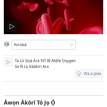
Play
video
Yan
Èdè
Ta Ló Ṣiṣẹ́ Àrà Yìí? Bí Afẹ́fẹ́ Oxygen
Tẹ̀
Ṣe Ń Lọ Káàkiri Ara
ẹ́
Wà á jáde
Wa
fídíò
jáde
Àwọn Àkòrí Tó Jọ Ọ́