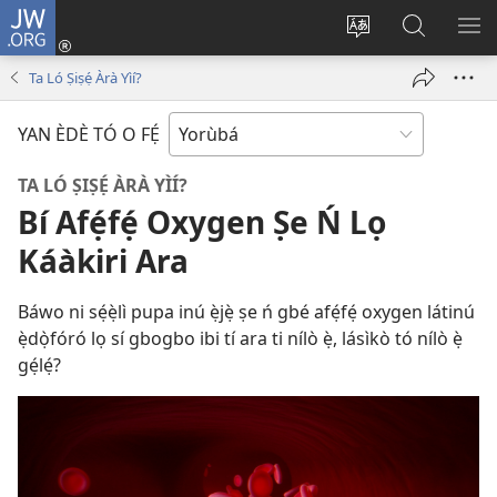
JW.ORG
Wọlé
(opens
Yí
Wa
GB
new
èdè
JW.ORG
YÍ
Ta Ló Ṣiṣẹ́ Àrà Yìí?
window)
ìkànnì
JÁ
pa
YAN ÈDÈ TÓ O FẸ́
dà
TA LÓ ṢIṢẸ́ ÀRÀ YÌÍ?
Bí Afẹ́fẹ́ Oxygen Ṣe Ń Lọ
Káàkiri Ara
Báwo ni sẹ́ẹ̀lì pupa inú ẹ̀jẹ̀ ṣe ń gbé afẹ́fẹ́ oxygen látinú
ẹ̀dọ̀fóró lọ sí gbogbo ibi tí ara ti nílò ẹ̀, lásìkò tó nílò ẹ̀
gẹ́lẹ́?