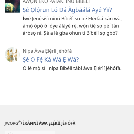
ÀWỌN Ẹ̀KỌ́ PÀTÀKÌ INÚ BÍBÉLÌ
Ṣé Ọlọ́run Ló Dá Àgbáálá Ayé Yìí?
Ìwé Jẹ́nẹ́sísì nínú Bíbélì sọ pé Ẹlẹ́dàá kán wà,
àmọ́ ọ̀pọ̀ ò lóye àlàyé rẹ̀, wọ́n tiẹ̀ sọ pé ìtàn
àròsọ ni. Ṣé a lè gba ohun tí Bíbélì sọ gbọ́?
Nípa Àwa Ẹlẹ́rìí Jèhófà
Ṣé O Fẹ́ Ká Wá Ẹ Wá?
O lè mọ̀ sí i nípa Bíbélì tàbí àwa Ẹlẹ́rìí Jèhófà.
®
JW.ORG
/ ÌKÀNNÌ ÀWA ẸLẸ́RÌÍ JÈHÓFÀ