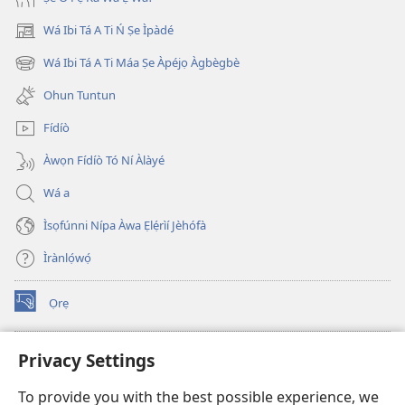
Wá Ibi Tá A Ti Ń Ṣe Ìpàdé
(opens
new
Wá Ibi Tá A Ti Máa Ṣe Àpéjọ Àgbègbè
(opens
window)
new
Ohun Tuntun
window)
Fídíò
Àwọn Fídíò Tó Ní Àlàyé
Wá a
Ìsọfúnni Nípa Àwa Ẹlẹ́rìí Jèhófà
Ìrànlọ́wọ́
Ọrẹ
(opens
new
window)
ÀKÁ ÌWÉ ORÍ ÍŃTÁNẸ́Ẹ̀TÌ TI Watchtower™
Privacy Settings
(opens
new
®
JW Hub
To provide you with the best possible experience, we
window)
(opens