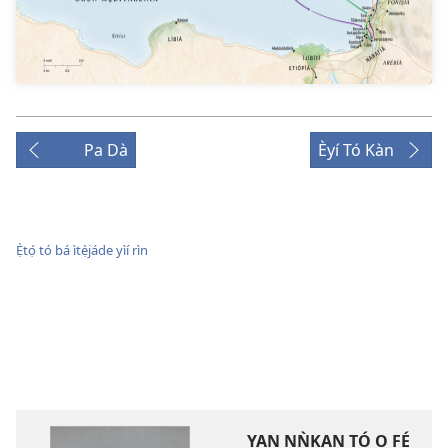
Pa Dà
Èyí Tó Kàn
Ẹ̀tọ́ tó bá ìtẹ̀jáde yìí rìn
YAN NǸKAN TÓ O FẸ́