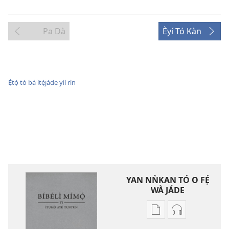
Pa Dà
Èyí Tó Kàn
Ẹ̀tọ́ tó bá ìtẹ̀jáde yìí rìn
YAN NǸKAN TÓ O FẸ́
WÀ JÁDE
Bó
Bó
o
O