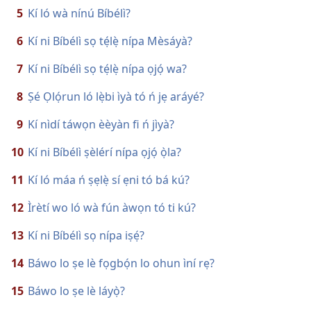
5
Kí ló wà nínú Bíbélì?
6
Kí ni Bíbélì sọ tẹ́lẹ̀ nípa Mèsáyà?
7
Kí ni Bíbélì sọ tẹ́lẹ̀ nípa ọjọ́ wa?
8
Ṣé Ọlọ́run ló lẹ̀bi ìyà tó ń jẹ aráyé?
9
Kí nìdí táwọn èèyàn fi ń jìyà?
10
Kí ni Bíbélì ṣèlérí nípa ọjọ́ ọ̀la?
11
Kí ló máa ń ṣẹlẹ̀ sí ẹni tó bá kú?
12
Ìrètí wo ló wà fún àwọn tó ti kú?
13
Kí ni Bíbélì sọ nípa iṣẹ́?
14
Báwo lo ṣe lè fọgbọ́n lo ohun ìní rẹ?
15
Báwo lo ṣe lè láyọ̀?