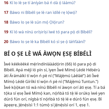
16
Kí lo lè ṣe tí àníyàn bá ń dà ọ́ láàmú?
17
Báwo ni Bíbélì ṣe lè ran ìdílé rẹ lọ́wọ́?
18
Báwo lo ṣe lè sún mọ́ Ọlọ́run?
19
Kí ló wà nínú oríṣiríṣi ìwé tó para pọ̀ di Bíbélì?
20
Báwo lo ṣe lè ka Bíbélì kó sì ṣe ọ́ láǹfààní?
BÍ O ṢE LÈ WÁ ÀWỌN ẸSẸ BÍBÉLÌ
Ìwé kéékèèké mẹ́rìndínláàádọ́rin (66) ló para pọ̀ di
Bíbélì. Apá méjì ló pín sí, ìyẹn Ìwé Mímọ́ Lédè Hébérù
àti Árámáíkì tí wọ́n ń pè ní (“Májẹ̀mú Láéláé”) àti Ìwé
Mímọ́ Lédè Gíríìkì tí wọ́n ń pè ní (“Májẹ̀mú Tuntun.”)
Ìwé kọ̀ọ̀kan tó wà nínú Bíbélì ní àwọn orí àti ẹsẹ. Tí a bá
tọ́ka sí ẹsẹ Ìwé Mímọ́ kan, nọ́ńbà tó tẹ̀ lé orúkọ ìwé yẹn
dúró fún orí, nígbà tí nọ́ńbà tó tẹ̀ lé e dúró fún ẹsẹ. Bí
àpẹẹrẹ, Jẹ́nẹ́sísì 1:1 túmọ̀ sí Jẹ́nẹ́sísì orí 1, ẹsẹ 1.