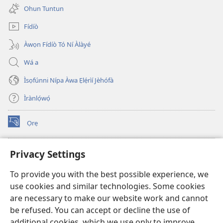
new
Ohun Tuntun
window)
Fídíò
Àwọn Fídíò Tó Ní Àlàyé
Wá a
Ìsọfúnni Nípa Àwa Ẹlẹ́rìí Jèhófà
Ìrànlọ́wọ́
Ọrẹ
(opens
new
window)
ÀKÁ ÌWÉ ORÍ ÍŃTÁNẸ́Ẹ̀TÌ TI Watchtower™
Privacy Settings
(opens
new
®
JW Hub
To provide you with the best possible experience, we
window)
(opens
use cookies and similar technologies. Some cookies
new
®
JW Library
window)
are necessary to make our website work and cannot
be refused. You can accept or decline the use of
®
Watchtower Library
additional cookies, which we use only to improve