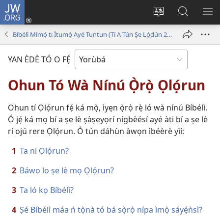
JW.ORG
Wọlé
(opens
Yí
Wa
GB
new
èdè
JW.ORG
YÍ
Bíbélì Mímọ́ ti Ìtumọ̀ Ayé Tuntun (Tí A Tún Ṣe Lọ́dún 2018)
window)
ìkànnì
JÁ
pa
YAN ÈDÈ TÓ O FẸ́
dà
Ohun Tó Wà Nínú Ọ̀rọ̀ Ọlọ́run
Ohun tí Ọlọ́run fẹ́ ká mọ̀, ìyẹn ọ̀rọ̀ rẹ̀ ló wà nínú Bíbélì.
Ó jẹ́ ká mọ bí a ṣe lè ṣàṣeyọrí nígbèésí ayé àti bí a ṣe lè
rí ojú rere Ọlọ́run. Ó tún dáhùn àwọn ìbéèrè yìí:
1
Ta ni Ọlọ́run?
2
Báwo lo ṣe lè mọ Ọlọ́run?
3
Ta ló kọ Bíbélì?
4
Ṣé Bíbélì máa ń tọ̀nà tó bá sọ̀rọ̀ nípa ìmọ̀ sáyẹ́ǹsì?