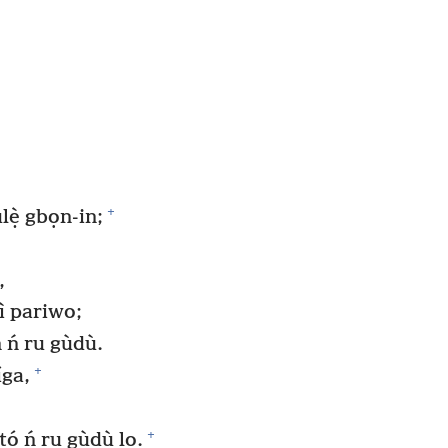
+
úlẹ̀ gbọn-in;
,
ì pariwo;
 ń ru gùdù.
+
íga,
+
 tó ń ru gùdù lọ.