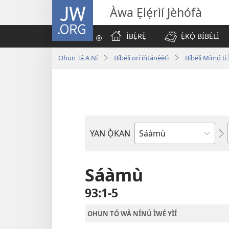
JW.ORG
Àwa Ẹlẹ́rìí Jèhófà
ÌBẸ̀RẸ̀
Ẹ̀KỌ́ BÍBÉLÌ
Ohun Tá A Ní
Bíbélì orí íńtánẹ́ẹ̀tì
Bíbélì Mímọ́ t
YAN Ọ̀KAN
Ìwé
Bíbélì
Sáàmù
93:1-5
OHUN TÓ WÀ NÍNÚ ÌWÉ YÌÍ