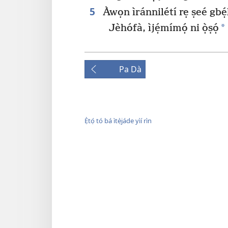
5
Àwọn ìránnilétí rẹ ṣeé gbẹ́
*
Jèhófà, ìjẹ́mímọ́ ni ọ̀ṣọ́
Pa Dà
Ẹ̀tọ́ tó bá ìtẹ̀jáde yìí rìn