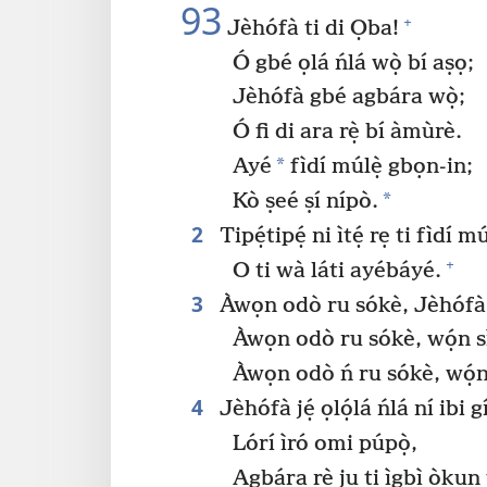
93
+
Jèhófà ti di Ọba!
Ó gbé ọlá ńlá wọ̀ bí aṣọ;
Jèhófà gbé agbára wọ̀;
Ó fi di ara rẹ̀ bí àmùrè.
*
Ayé
fìdí múlẹ̀ gbọn-in;
*
Kò ṣeé ṣí nípò.
2
Tipẹ́tipẹ́ ni ìtẹ́ rẹ ti fìdí m
+
O ti wà láti ayébáyé.
3
Àwọn odò ru sókè, Jèhófà
Àwọn odò ru sókè, wọ́n s
Àwọn odò ń ru sókè, wọ́n
4
Jèhófà jẹ́ ọlọ́lá ńlá ní ibi g
Lórí ìró omi púpọ̀,
Agbára rẹ̀ ju ti ìgbì òkun