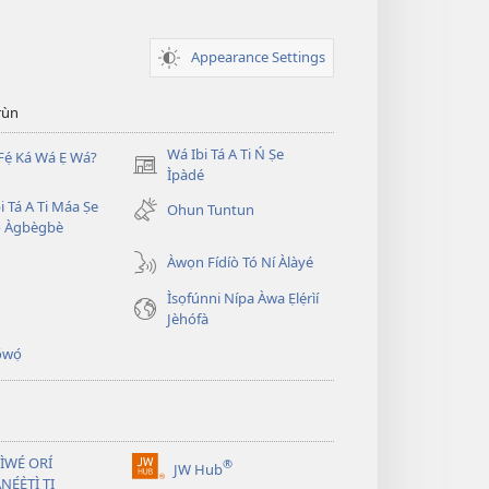
Appearance Settings
̣rùn
Wá Ibi Tá A Ti Ń Ṣe
Fẹ́ Ká Wá Ẹ Wá?
(opens
Ìpàdé
new
i Tá A Ti Máa Ṣe
Ohun Tuntun
window)
̣ Àgbègbè
Àwọn Fídíò Tó Ní Àlàyé
Ìsọfúnni Nípa Àwa Ẹlẹ́rìí
Jèhófà
̣wọ́
 ÌWÉ ORÍ
®
JW Hub
(opens
NẸ́Ẹ̀TÌ TI