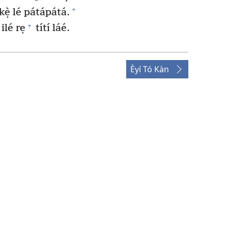
+
kẹ̀ lé pátápátá.
+
ilé rẹ
títí láé.
Èyí Tó Kàn