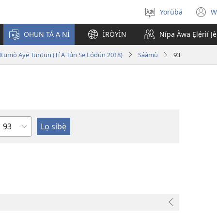
Yorùbá
W
Yan
(
èdè
n
OHUN TÁ A NÍ
ÌRÒYÌN
Nípa Àwa Ẹlẹ́rìí J
w
i Ìtumọ̀ Ayé Tuntun (Tí A Tún Ṣe Lọ́dún 2018)
Sáàmù
93
Orí