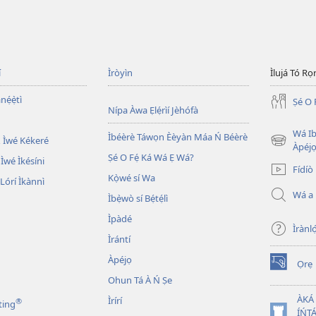
í
Ìròyìn
Ìlujá Tó Ro
nẹ́ẹ̀tì
Ṣé O 
Nípa Àwa Ẹlẹ́rìí Jèhófà
Wá Ib
Ìbéèrè Táwọn Èèyàn Máa Ń Béèrè
 Ìwé Kékeré
(opens
Àpéjo
Ṣé O Fẹ́ Ká Wá Ẹ Wá?
new
 Ìwé Ìkésíni
Fídíò
window)
Kọ̀wé sí Wa
órí Ìkànnì
Wá a
Ìbẹ̀wò sí Bẹ́tẹ́lì
Ìpàdé
Ìrànló
Ìrántí
Àpéjọ
Ọrẹ
(opens
Ohun Tá À Ń Ṣe
new
window)
ÀKÁ
Ìrírí
®
ting
ÍŃTÁ