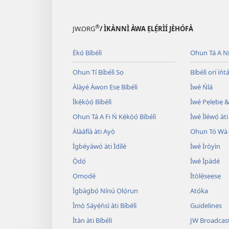
®
JW.ORG
/ ÌKÀNNÌ ÀWA ẸLẸ́RÌÍ JÈHÓFÀ
Ẹ̀kọ́ Bíbélì
Ohun Tá A N
Ohun Tí Bíbélì Sọ
Bíbélì orí íńtá
Àlàyé Àwọn Ẹsẹ Bíbélì
Ìwé Ńlá
Ìkẹ́kọ̀ọ́ Bíbélì
Ìwé Pẹlẹbẹ &
Ohun Tá A Fi Ń Kẹ́kọ̀ọ́ Bíbélì
Ìwé Ìléwọ́ àti
Àlàáfíà àti Ayọ̀
Ohun Tó Wà L
Ìgbéyàwó àti Ìdílé
Ìwé Ìròyìn
Ọ̀dọ́
Ìwé Ìpàdé
Ọmọdé
Ìtòlẹ́sẹẹsẹ
Ìgbàgbọ́ Nínú Ọlọ́run
Atọ́ka
Ìmọ̀ Sáyẹ́ǹsì àti Bíbélì
Guidelines
Ìtàn àti Bíbélì
JW Broadcas