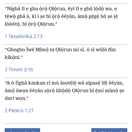
“Nígbà tí ẹ gba ọ̀rọ̀ Ọlọ́run, èyí tí ẹ gbọ́ lọ́dọ̀ wa, ẹ
tẹ́wọ́ gbà á, kì í ṣe bí ọ̀rọ̀ èèyàn, àmọ́ gẹ́gẹ́ bó ṣe jẹ́
lóòótọ́, bí ọ̀rọ̀ Ọlọ́run.”
1 Tẹsalóníkà 2:13
“Gbogbo Ìwé Mímọ́ ni Ọlọ́run mí sí, ó sì wúlò fún
kíkọ́ni.”
2 Tímótì 3:16
“A ò fìgbà kankan rí mú àsọtẹ́lẹ̀ wá nípasẹ̀ ìfẹ́ èèyàn,
àmọ́ àwọn èèyàn sọ̀rọ̀ látọ̀dọ̀ Ọlọ́run bí ẹ̀mí mímọ́ ṣe
darí wọn.”
2 Pétérù 1:21