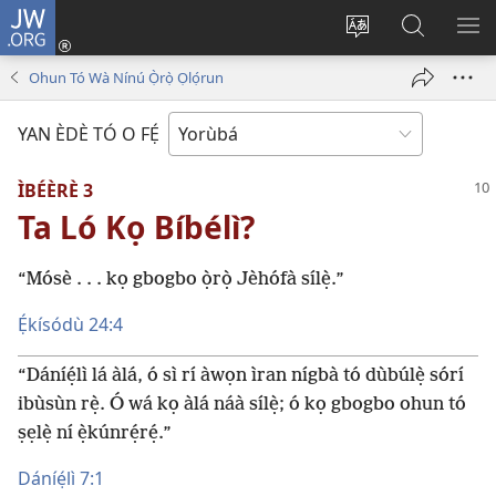
JW.ORG
Wọlé
(opens
Yí
Wa
GB
new
èdè
JW.ORG
YÍ
Ohun Tó Wà Nínú Ọ̀rọ̀ Ọlọ́run
window)
ìkànnì
JÁ
pa
YAN ÈDÈ TÓ O FẸ́
dà
ÌBÉÈRÈ 3
Ta Ló Kọ Bíbélì?
“Mósè . . . kọ gbogbo ọ̀rọ̀ Jèhófà sílẹ̀.”
Ẹ́kísódù 24:4
“Dáníẹ́lì lá àlá, ó sì rí àwọn ìran nígbà tó dùbúlẹ̀ sórí
ibùsùn rẹ̀. Ó wá kọ àlá náà sílẹ̀; ó kọ gbogbo ohun tó
ṣẹlẹ̀ ní ẹ̀kúnrẹ́rẹ́.”
Dáníẹ́lì 7:1