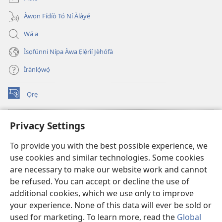
Àwọn Fídíò Tó Ní Àlàyé
Wá a
Ìsọfúnni Nípa Àwa Ẹlẹ́rìí Jèhófà
Ìrànlọ́wọ́
Ọrẹ
(opens
new
window)
ÀKÁ ÌWÉ ORÍ ÍŃTÁNẸ́Ẹ̀TÌ TI Watchtower™
Privacy Settings
(opens
new
®
JW Hub
To provide you with the best possible experience, we
window)
(opens
use cookies and similar technologies. Some cookies
new
®
JW Library
window)
are necessary to make our website work and cannot
be refused. You can accept or decline the use of
®
Watchtower Library
additional cookies, which we use only to improve
your experience. None of this data will ever be sold or
used for marketing. To learn more, read the
Global