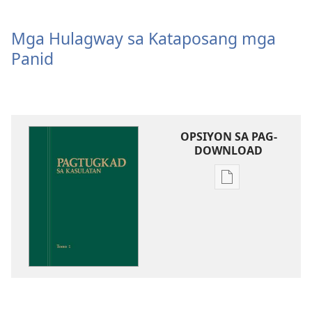
Mga Hulagway sa Kataposang mga
Panid
OPSIYON SA PAG-
DOWNLOAD
Opsiyon
sa
pag-
download
sa
publikasyon
Pagtugkad
sa