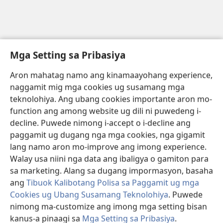
Mga Setting sa Pribasiya
Aron mahatag namo ang kinamaayohang experience,
naggamit mig mga cookies ug susamang mga
teknolohiya. Ang ubang cookies importante aron mo-
function ang among website ug dili ni puwedeng i-
decline. Puwede nimong i-accept o i-decline ang
paggamit ug dugang nga mga cookies, nga gigamit
lang namo aron mo-improve ang imong experience.
Walay usa niini nga data ang ibaligya o gamiton para
sa marketing. Alang sa dugang impormasyon, basaha
ang
Tibuok Kalibotang Polisa sa Paggamit ug mga
Cookies ug Ubang Susamang Teknolohiya
. Puwede
nimong ma-customize ang imong mga setting bisan
kanus-a pinaagi sa
Mga Setting sa Pribasiya
.
I-acccept
I-decline
I-customize