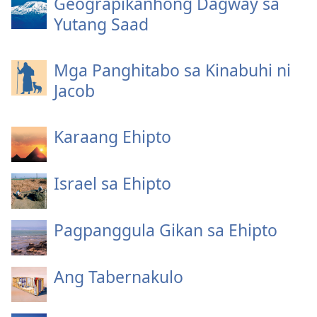
Geograpikanhong Dagway sa
Yutang Saad
Mga Panghitabo sa Kinabuhi ni
Jacob
Karaang Ehipto
Israel sa Ehipto
Pagpanggula Gikan sa Ehipto
Ang Tabernakulo