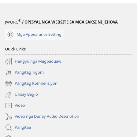
Kasulatan
®
JW.ORG
/ OPISYAL NGA WEBSITE SA MGA SAKSI NI JEHOVA
Mga Appearance Setting
Quick Links
Hangyo nga Magpaduaw
Pangitag Tigom
(mo-
open
Pangitag Kombensiyon
(mo-
ug
open
bag-
Unsay Bag-o
ug
ong
bag-
window)
Video
ong
window)
Video nga Dunay Audio Description
Pangitaa