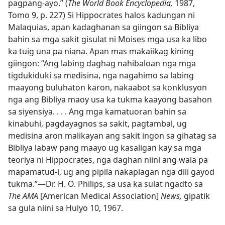
pagpang-ayo.” (
The World Book Encyclopedia,
1987,
Tomo 9, p. 227) Si Hippocrates halos kadungan ni
Malaquias, apan kadaghanan sa giingon sa Bibliya
bahin sa mga sakit gisulat ni Moises mga usa ka libo
ka tuig una pa niana. Apan mas makaiikag kining
giingon: “Ang labing daghag nahibaloan nga mga
tigdukiduki sa medisina, nga nagahimo sa labing
maayong buluhaton karon, nakaabot sa konklusyon
nga ang Bibliya maoy usa ka tukma kaayong basahon
sa siyensiya. . . . Ang mga kamatuoran bahin sa
kinabuhi, pagdayagnos sa sakit, pagtambal, ug
medisina aron malikayan ang sakit ingon sa gihatag sa
Bibliya labaw pang maayo ug kasaligan kay sa mga
teoriya ni Hippocrates, nga daghan niini ang wala pa
mapamatud-i, ug ang pipila nakaplagan nga dili gayod
tukma.”​—Dr. H. O. Philips, sa usa ka sulat ngadto sa
The AMA
[American Medical Association]
News,
gipatik
sa gula niini sa Hulyo 10, 1967.