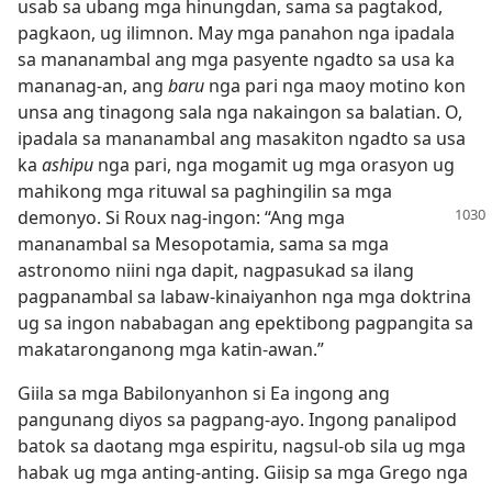
usab sa ubang mga hinungdan, sama sa pagtakod,
pagkaon, ug ilimnon. May mga panahon nga ipadala
sa mananambal ang mga pasyente ngadto sa usa ka
mananag-an, ang
baru
nga pari nga maoy motino kon
unsa ang tinagong sala nga nakaingon sa balatian. O,
ipadala sa mananambal ang masakiton ngadto sa usa
ka
ashipu
nga pari, nga mogamit ug mga orasyon ug
mahikong mga rituwal sa paghingilin sa mga
demonyo.
Si Roux nag-ingon: “Ang mga
mananambal sa Mesopotamia, sama sa mga
astronomo niini nga dapit, nagpasukad sa ilang
pagpanambal sa labaw-kinaiyanhon nga mga doktrina
ug sa ingon nababagan ang epektibong pagpangita sa
makataronganong mga katin-awan.”
Giila sa mga Babilonyanhon si Ea ingong ang
pangunang diyos sa pagpang-ayo. Ingong panalipod
batok sa daotang mga espiritu, nagsul-ob sila ug mga
habak ug mga anting-anting. Giisip sa mga Grego nga