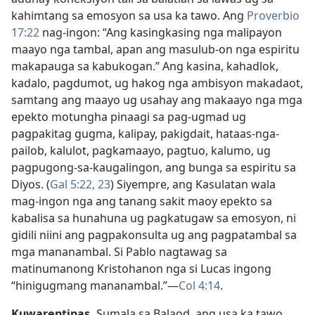
kahimtang sa emosyon sa usa ka tawo. Ang
Proverbio
17:22
nag-ingon: “Ang kasingkasing nga malipayon
maayo nga tambal, apan ang masulub-on nga espiritu
makapauga sa kabukogan.” Ang kasina, kahadlok,
kadalo, pagdumot, ug hakog nga ambisyon makadaot,
samtang ang maayo ug usahay ang makaayo nga mga
epekto motungha pinaagi sa pag-ugmad ug
pagpakitag gugma, kalipay, pakigdait, hataas-nga-
pailob, kalulot, pagkamaayo, pagtuo, kalumo, ug
pagpugong-sa-kaugalingon, ang bunga sa espiritu sa
Diyos. (
Gal 5:​22, 23
) Siyempre, ang Kasulatan wala
mag-ingon nga ang tanang sakit maoy epekto sa
kabalisa sa hunahuna ug pagkatugaw sa emosyon, ni
gidili niini ang pagpakonsulta ug ang pagpatambal sa
mga mananambal. Si Pablo nagtawag sa
matinumanong Kristohanon nga si Lucas ingong
“hinigugmang mananambal.”​—
Col 4:14
.
Kuwarentinas.
Sumala sa Balaod, ang usa ka tawo