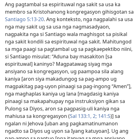
Ang pagtambal sa espirituwal nga sakit sa usa ka
membro sa Kristohanong kongregasyon gihisgotan sa
Santiago 5:13-20
. Ang konteksto, nga nagpalahi sa usa
nga may sakit ug sa usa nga nagmasadyaon,
nagpakita nga si Santiago wala maghisgot sa pisikal
nga sakit kondili sa espirituwal nga sakit. Mahitungod
sa mga paagi sa pagtambal ug sa pagkaepektibo niini,
si Santiago misulat: “Aduna bay masakiton [sa
espirituwal] kaninyo? Magpatawag siyag mga
ansiyano sa kongregasyon, ug paampoa sila alang
kaniya [aron siya makadungog sa pag-ampo ug
magpakitag pag-uyon pinaagi sa pag-ingong “Amen”],
nga maghaplas kaniya ug lana [magdasig kaniya
pinaagi sa makapahupay nga instruksiyon gikan sa
Pulong sa Diyos, aron sa pagpasig-uli kaniya nga
mahiusa sa kongregasyon (
Sal 133:​1, 2;
141:5
)] sa
ngalan ni Jehova [uban ang pagkamatinumanon
ngadto sa Diyos ug uyon sa Iyang katuyoan]. Ug ang
pag-ampo sa pagtuo [nga itanyag sa mga ansiyano