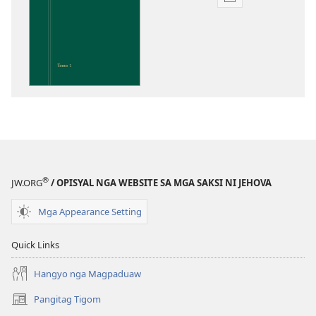
Opsiyon
sa
pag-
download
sa
publikasyon
Pagtugkad
sa
Kasulatan
®
JW.ORG
/ OPISYAL NGA WEBSITE SA MGA SAKSI NI JEHOVA
Mga Appearance Setting
Quick Links
Hangyo nga Magpaduaw
Pangitag Tigom
(mo-