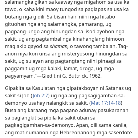
salamangka gikan sa kaaway nga migahom sa usa ka
tawo, o kaha kini maoy tungod sa paglapas sa usa ka
butang nga gidili. Sa bisan hain niini nga hitabo
gituohan nga ang salamangka, pamarang, ug
pagpang-ungo ang hinungdan sa lisod ayohon nga
sakit, ug ang pagtambal nga kinahanglang himoon
maglakip gayod sa
shaman,
o tawong tambalan. Tag-
anon niya kon unsa ang misteryosong hinungdan sa
sakit, ug sulayan ang pagtangtang niini pinaagi sa
paggamit ug mga kalaki, lamat, droga, ug mga
pagyamyam.”​—Giedit ni G. Buttrick, 1962.
Gipakita sa Kasulatan nga gipatakboyan ni Satanas ug
sakit si Job (
Job 2:7
) ug nga ang pagkagigamhan-sa-
demonyo usahay nalangkit sa sakit. (
Mat 17:14-18
)
Busa ang karaang mga pagano adunay pasukaranan
sa paglangkit sa pipila ka sakit uban sa
pagkagigamhan-sa-demonyo. Apan, dili sama kanila,
ang matinumanon nga Hebreohanong mga saserdote