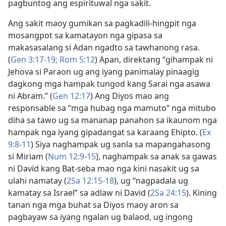
pagbuntog ang espirituwal nga sakit.
Ang sakit maoy gumikan sa pagkadili-hingpit nga
mosangpot sa kamatayon nga gipasa sa
makasasalang si Adan ngadto sa tawhanong rasa.
(
Gen 3:17-19;
Rom 5:12
) Apan, direktang “gihampak ni
Jehova si Paraon ug ang iyang panimalay pinaagig
dagkong mga hampak tungod kang Sarai nga asawa
ni Abram.” (
Gen 12:17
) Ang Diyos mao ang
responsable sa “mga hubag nga mamuto” nga mitubo
diha sa tawo ug sa mananap panahon sa ikaunom nga
hampak nga iyang gipadangat sa karaang Ehipto. (
Ex
9:8-11
) Siya naghampak ug sanla sa mapangahasong
si Miriam (
Num 12:9-15
), naghampak sa anak sa gawas
ni David kang Bat-seba mao nga kini nasakit ug sa
ulahi namatay (
2Sa 12:15-18
), ug “nagpadala ug
kamatay sa Israel” sa adlaw ni David (
2Sa 24:15
). Kining
tanan nga mga buhat sa Diyos maoy aron sa
pagbayaw sa iyang ngalan ug balaod, ug ingong