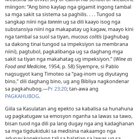
miingon: “Ang bino kaylap nga gigamit ingong tambal
sa mga sakit sa sistema sa paghilis. . . . Tungod sa
sangkap niini nga
tannin
ug sa dili kaayo isog nga
substansiya niini nga makapatay ug kagaw, maayo kini
nga tambal sa suol sa tiyan,
mucous colitis
(paghubag
sa dakong tinai tungod sa impeksiyon sa membrana
niini), pagtubol, pagkalibanga ug sa daghang mga
sakit sa tiyan nga makahatag ug impeksiyon.” (
Wine as
Food and Medicine,
1954, p. 58) Siyempre, si Pablo
nagsugyot kang Timoteo sa “pag-inom ug diyutayng
bino,” dili daghang bino, ug ang Bibliya nagkondenar
sa pagkahubog.​—
Pr 23:20
; tan-awa ang
PAGKAHUBOG
.
Giila sa Kasulatan ang epekto sa kabalisa sa hunahuna
ug pagkatugaw sa emosyon nganha sa lawas sa tawo,
bisan tuod nga dili pa lang dugay nga ang kadaghanan
sa mga tigdukiduki sa medisina nakaamgo nga
adunay koneksiyon tali sa balatian sa lawas ug sa