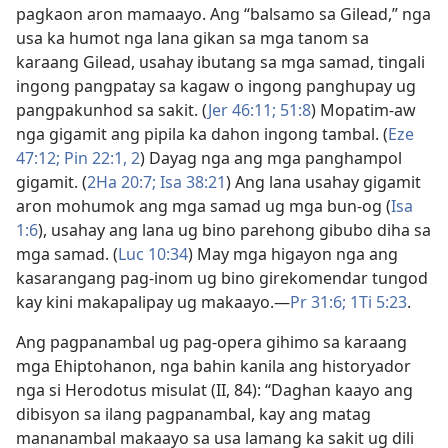
pagkaon aron mamaayo. Ang “balsamo sa Gilead,” nga
usa ka humot nga lana gikan sa mga tanom sa
karaang Gilead, usahay ibutang sa mga samad, tingali
ingong pangpatay sa kagaw o ingong panghupay ug
pangpakunhod sa sakit. (
Jer 46:11;
51:8
) Mopatim-aw
nga gigamit ang pipila ka dahon ingong tambal. (
Eze
47:12;
Pin 22:​1, 2
) Dayag nga ang mga panghampol
gigamit. (
2Ha 20:7;
Isa 38:21
) Ang lana usahay gigamit
aron mohumok ang mga samad ug mga bun-og (
Isa
1:6
), usahay ang lana ug bino parehong gibubo diha sa
mga samad. (
Luc 10:34
) May mga higayon nga ang
kasarangang pag-inom ug bino girekomendar tungod
kay kini makapalipay ug makaayo.​—
Pr 31:6;
1Ti 5:23
.
Ang pagpanambal ug pag-opera gihimo sa karaang
mga Ehiptohanon, nga bahin kanila ang historyador
nga si Herodotus misulat (II, 84): “Daghan kaayo ang
dibisyon sa ilang pagpanambal, kay ang matag
mananambal makaayo sa usa lamang ka sakit ug dili