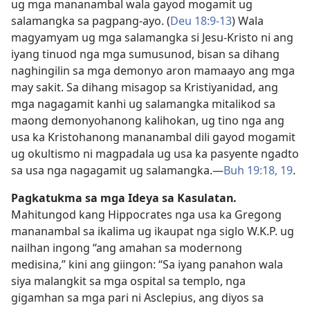
ug mga mananambal wala gayod mogamit ug
salamangka sa pagpang-ayo. (
Deu 18:9-13
) Wala
magyamyam ug mga salamangka si Jesu-Kristo ni ang
iyang tinuod nga mga sumusunod, bisan sa dihang
naghingilin sa mga demonyo aron mamaayo ang mga
may sakit. Sa dihang misagop sa Kristiyanidad, ang
mga nagagamit kanhi ug salamangka mitalikod sa
maong demonyohanong kalihokan, ug tino nga ang
usa ka Kristohanong mananambal dili gayod mogamit
ug okultismo ni magpadala ug usa ka pasyente ngadto
sa usa nga nagagamit ug salamangka.​—
Buh 19:​18, 19
.
Pagkatukma sa mga Ideya sa Kasulatan.
Mahitungod kang Hippocrates nga usa ka Gregong
mananambal sa ikalima ug ikaupat nga siglo W.K.P. ug
nailhan ingong “ang amahan sa modernong
medisina,” kini ang giingon: “Sa iyang panahon wala
siya malangkit sa mga ospital sa templo, nga
gigamhan sa mga pari ni Asclepius, ang diyos sa