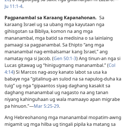
Ju 11:1-4
.
Pagpanambal sa Karaang Kapanahonan.
Sa
karaang Israel ug sa ubang mga kayutaan nga
gihisgotan sa Bibliya, komon na ang mga
mananambal, mga batid sa medisina o sa lainlaing
pamaagi sa pagpanambal. Sa Ehipto “ang mga
mananambal nag-embalsamar kang Israel,” ang
namatay nga si Jacob. (
Gen 50:1-3
) Ang tinun-an nga si
Lucas gitawag ug “hinigugmang mananambal.” (
Col
4:14
) Si Marcos nag-asoy kanato labot sa usa ka
babaye nga “gitalinug-an sulod na sa napulog-duha ka
tuig” ug nga “gipaantos siyag daghang kasakit sa
daghang mananambal ug nagasto na ang tanan
niyang kahinguhaan ug wala mamaayo apan migrabe
pa hinuon.”​—
Mar 5:25-29
.
Ang Hebreohanong mga mananambal mopatim-awng
migamit ug mga hilba ug tingali pipila ka matang sa