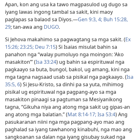
Apan, kon ang usa ka tawo magpasulod ug dugo sa
iyang lawas ingong tambal sa sakit, kini maoy
paglapas sa balaod sa Diyos.​—
Gen 9:​3, 4;
Buh 15:​28,
29
; tan-awa ang
DUGO
.
Si Jehova makahimo sa pagwagtang sa mga sakit. (
Ex
15:26;
23:25;
Deu 7:15
) Si Isaias misulat bahin sa
panahon nga “walay pumoluyo nga moingon: ‘Ako
masakiton’” (
Isa 33:24
) ug bahin sa espirituwal nga
pagkaayo sa buta, bungol, bakol, ug amang, kini nga
mga tagna nagsaad usab sa pisikal nga pagkaayo. (
Isa
35:​5, 6
) Si Jesu-Kristo, sa dinhi pa sa yuta, mihimog
pisikal ug espirituwal nga pagpang-ayo sa mga
masakiton pinaagi sa pagtuman sa Mesiyanikong
tagna, “Gikuha niya ang atong mga sakit ug gipas-an
ang atong mga balatian.” (
Mat 8:14-17;
Isa 53:4
) Ang
pasukaranan niini nga mga pagpang-ayo mao ang
paghalad sa iyang tawhanong kinabuhi, nga mao ang
sangkoanan sa dalan nga iyang gisubay sukad nga