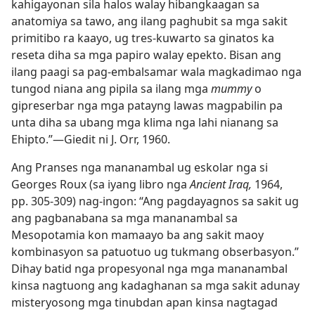
kahigayonan sila halos walay hibangkaagan sa
anatomiya sa tawo, ang ilang paghubit sa mga sakit
primitibo ra kaayo, ug tres-kuwarto sa ginatos ka
reseta diha sa mga papiro walay epekto. Bisan ang
ilang paagi sa pag-embalsamar wala magkadimao nga
tungod niana ang pipila sa ilang mga
mummy
o
gipreserbar nga mga patayng lawas magpabilin pa
unta diha sa ubang mga klima nga lahi nianang sa
Ehipto.”​—Giedit ni J. Orr, 1960.
Ang Pranses nga mananambal ug eskolar nga si
Georges Roux (sa iyang libro nga
Ancient Iraq,
1964,
pp. 305-309) nag-ingon: “Ang pagdayagnos sa sakit ug
ang pagbanabana sa mga mananambal sa
Mesopotamia kon mamaayo ba ang sakit maoy
kombinasyon sa patuotuo ug tukmang obserbasyon.”
Dihay batid nga propesyonal nga mga mananambal
kinsa nagtuong ang kadaghanan sa mga sakit adunay
misteryosong mga tinubdan apan kinsa nagtagad