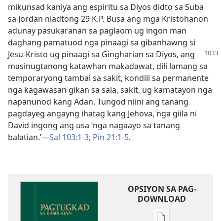
mikunsad kaniya ang espiritu sa Diyos didto sa Suba
sa Jordan niadtong 29 K.P. Busa ang mga Kristohanon
adunay pasukaranan sa paglaom ug ingon man
daghang pamatuod nga pinaagi sa gibanhawng si
Jesu-Kristo ug pinaagi sa Gingharian sa Diyos, ang
masinugtanong katawhan makadawat, dili lamang sa
temporaryong tambal sa sakit, kondili sa permanente
nga kagawasan gikan sa sala, sakit, ug kamatayon nga
napanunod kang Adan. Tungod niini ang tanang
pagdayeg angayng ihatag kang Jehova, nga giila ni
David ingong ang usa ‘nga nagaayo sa tanang
balatian.’​—
Sal 103:1-3;
Pin 21:1-5
.
OPSIYON SA PAG-
DOWNLOAD