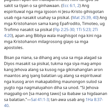
sakit sa tiyan o sa ginhawaan. (
Ecc 6:​1, 2
) Ang
espirituwal nga mga igsoon ni Jesu-Kristo gihisgotan
usab nga nasakit usahay sa pisikal. (
Mat 25:​39, 40
) Ang
mga Kristohanon sama kang Epafrodito, Timoteo, ug
Trofimo nasakit sa pisikal (
Flp 2:25-30;
1Ti 5:23;
2Ti
4:20
), apan ang Bibliya wala maghisgot nga kini nga
mga Kristohanon milagrosong giayo sa mga
apostoles.
Bisan pa niana, sa dihang ang usa sa mga alagad sa
Diyos masakit sa pisikal, tukma nga siya mag-ampo
kang Jehova alang sa kusog nga gikinahanglan aron
maantos ang iyang balatian ug alang sa espirituwal
nga kusog aron makapabiling maunongon sulod sa
yugto nga nagmaluyahon diha sa unod. “Si Jehova
magpalig-on [sa maong tawo] sa ibabaw sa higdaanan
sa balatian.”​—
Sal 41:1-3
; tan-awa usab ang
1Ha 8:37-
40
.