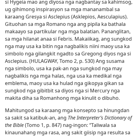
si Hygeia mao ang diyosa nga nagbantay sa kahimsog,
ug gihimong inspirasyon sa mga mananambal sa
karaang Gresya si Asclepius (Asklepios, Aesculapius).
Gituohan sa mga Romano nga ang pipila ka bathala
makaayo sa partikular nga mga balatian. Pananglitan,
sa mga hilanat anaa si Febris. Makaiikag, ang sungkod
nga may usa ka bitin nga nagbalikis niini maoy usa ka
simbolo nga gilangkit ngadto sa Gregong diyos nga si
Asclepius. (HULAGWAY, Tomo 2, p. 530) Ang susama
nga simbolo, usa ka pak-an nga sungkod nga may
nagbalikis nga mga halas, nga usa ka medikal nga
emblema, maoy usa ka hulad nga gikopya gikan sa
sungkod nga gibitbit sa diyos nga si Mercury nga
makita diha sa Romanhong mga kinulit o dibuho.
Mahitungod sa karaang mga konsepto sa hinungdan
sa sakit sa katibuk-an, ang
The Interpreter’s Dictionary of
the Bible
(Tomo 1, p. 847) nag-ingon: “Taliwala sa
kinaunahang mga rasa, ang sakit giisip nga resulta sa