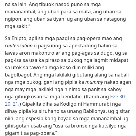
na sa lain. Ang tibuok nasod puno sa mga
mananambal, ang uban para sa mata, ang uban sa
ngipon, ang uban sa tiyan, ug ang uban sa natagong
mga sakit.”
Sa Ehipto, apil sa mga paagi sa pag-opera mao ang
cauterization
o pagsunog sa apektadong bahin sa
lawas aron makontrolar ang pag-agas sa dugo, ug sa
pag-isa sa usa ka piraso sa bukog nga lagmit midapat
sa utok sa tawo sa mga kaso diin miliki ang
bagolbagol. Ang mga lakilaki gibutang alang sa nabali
nga mga bukog, gani ang pipila ka
mummy
nakaplagan
nga may mga lakilaki nga hinimo sa panit sa kahoy
nga gibugkosan sa mga bendahe. (Itandi ang
Eze 30:​
20, 21
.) Gipakita diha sa Kodigo ni Hammurabi nga
dihay pipila ka siruhano sa unang Babilonya, ug gisitar
niini ang espesipikong bayad sa mga mananambal ug
gihisgotan usab ang “usa ka bronse nga kutsilyo nga
gigamit sa pag-opera.”