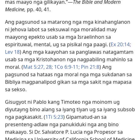
mas maayo nga gilikayan.”​—
The Bible and Modern
Medicine,
pp. 40, 41.
Ang pagsunod sa matarong nga mga kinahanglanon
ni Jehova labot sa seksuwal nga moralidad may
maayong epekto usab sa mga Israelinhon sa
espirituwal, mental, ug sa pisikal nga paagi. (
Ex 20:14;
Lev 18
) Ang mga kaayohan sa panglawas natagamtam
usab sa mga Kristohanon nga nagpabiling mahinlo sa
moral. (
Mat 5:​27, 28;
1Co 6:9-11;
Pin 21:8
) Ang
pagsunod sa hataas nga moral nga mga sukdanan sa
Bibliya magpanalipod gikan sa mga sakit nga mapasa
sa sekso.
Gisugyot ni Pablo kang Timoteo nga moinom ug
diyutayng bino alang sa iyang tiyan ug sa iyang subsob
nga pagkasakit. (
1Ti 5:23
) Gipamatud-an sa
presenteng-adlaw nga panukiduki nga ang bino
makaayo. Si Dr. Salvatore P. Lucia nga Propesor sa
Medisina sa University of California School of Medicine