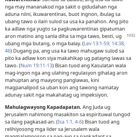
nga may mananakod nga sakit o gidudahan nga
aduna niini, ikuwarentinas, buot ingnon, ibulag sa
ubang tawo o ilain sulod sa usa ka panahon. Ang pito
ka adlaw nga yugto sa pagkuwarentinas gipatuman
aron matino ang sanla diha sa mga
tawo, besti, ug
ubang mga butang, o mga balay. (
Lev 13:1-59;
14:​38,
46
) Dugang pa, ang usa ka tawo mahugaw sulod sa
pito ka adlaw kon siya makahikap ug patayng lawas sa
tawo. (
Num 19:11-13
) Bisan tuod ang Kasulatan wala
mag-ingon nga ang ulahing regulasyon gihatag aron
mahuptan ang maayong panglawas, kini
magpanalipod sa uban kon ang tawong namatay
adunay sakit nga makahatag ug impeksiyon.
Mahulagwayong Kapadapatan.
Ang Juda ug
Jerusalem nahimong masakiton sa espirituwal tungod
sa ilang pagkasad-an. (
Isa 1:​1,
4-6
) Bisan tuod ang
relihiyosong mga lider sa Jerusalem wala
magmalamposon sa pag-ayo sa pagkadaot sa