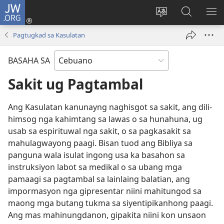
JW.ORG
Log
In
Ilisi
Pangitaa
IPA
(mo-
ang
sa
AN
Pagtugkad sa Kasulatan
open
pinulongan
JW.ORG
ME
ug
sa
BASAHA SA
bag-
site
ong
Sakit ug Pagtambal
window)
Ang Kasulatan kanunayng naghisgot sa sakit, ang dili-
himsog nga kahimtang sa lawas o sa hunahuna, ug
usab sa espirituwal nga sakit, o sa pagkasakit sa
mahulagwayong paagi. Bisan tuod ang Bibliya sa
panguna wala isulat ingong usa ka basahon sa
instruksiyon labot sa medikal o sa ubang mga
pamaagi sa pagtambal sa lainlaing balatian, ang
impormasyon nga gipresentar niini mahitungod sa
maong mga butang tukma sa siyentipikanhong paagi.
Ang mas mahinungdanon, gipakita niini kon unsaon