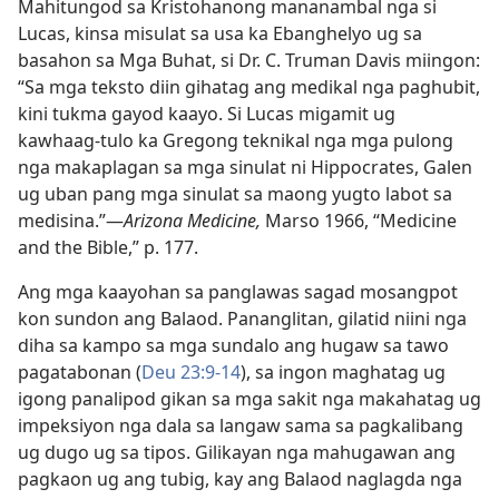
Mahitungod sa Kristohanong mananambal nga si
Lucas, kinsa misulat sa usa ka Ebanghelyo ug sa
basahon sa Mga Buhat, si Dr. C. Truman Davis miingon:
“Sa mga teksto diin gihatag ang medikal nga paghubit,
kini tukma gayod kaayo. Si Lucas migamit ug
kawhaag-tulo ka Gregong teknikal nga mga pulong
nga makaplagan sa mga sinulat ni Hippocrates, Galen
ug uban pang mga sinulat sa maong yugto labot sa
medisina.”​—
Arizona Medicine,
Marso 1966, “Medicine
and the Bible,” p. 177.
Ang mga kaayohan sa panglawas sagad mosangpot
kon sundon ang Balaod. Pananglitan, gilatid niini nga
diha sa kampo sa mga sundalo ang hugaw sa tawo
pagatabonan (
Deu 23:9-14
), sa ingon maghatag ug
igong panalipod gikan sa mga sakit nga makahatag ug
impeksiyon nga dala sa langaw sama sa pagkalibang
ug dugo ug sa tipos. Gilikayan nga mahugawan ang
pagkaon ug ang tubig, kay ang Balaod naglagda nga