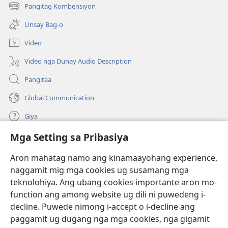
open
Pangitag Kombensiyon
(mo-
ug
open
bag-
Unsay Bag-o
ug
ong
bag-
window)
Video
ong
window)
Video nga Dunay Audio Description
Pangitaa
Global Communication
Giya
Mga Setting sa Pribasiya
Donasyon
(mo-
open
Aron mahatag namo ang kinamaayohang experience,
ug
naggamit mig mga cookies ug susamang mga
Watchtower ONLINE NGA LIBRARYA
(mo-
bag-
teknolohiya. Ang ubang cookies importante aron mo-
open
ong
®
JW Hub
function ang among website ug dili ni puwedeng i-
ug
window)
(mo-
bag-
decline. Puwede nimong i-accept o i-decline ang
open
ong
®
JW Library
ug
paggamit ug dugang nga mga cookies, nga gigamit
window)
bag-