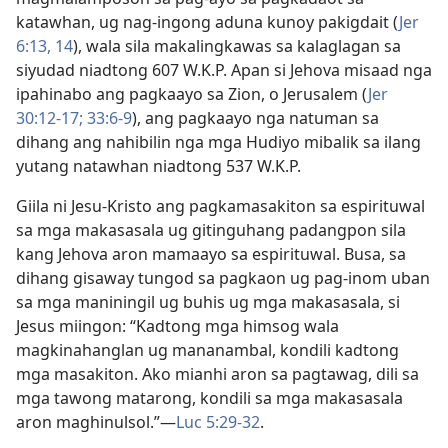
katawhan, ug nag-ingong aduna kunoy pakigdait (
Jer
6:​13, 14
), wala sila makalingkawas sa kalaglagan sa
siyudad niadtong 607 W.K.P. Apan si Jehova misaad nga
ipahinabo ang pagkaayo sa Zion, o Jerusalem (
Jer
30:12-17;
33:6-9
), ang pagkaayo nga natuman sa
dihang ang nahibilin nga mga Hudiyo mibalik sa ilang
yutang natawhan niadtong 537 W.K.P.
Giila ni Jesu-Kristo ang pagkamasakiton sa espirituwal
sa mga makasasala ug gitinguhang padangpon sila
kang Jehova aron mamaayo sa espirituwal. Busa, sa
dihang gisaway tungod sa pagkaon ug pag-inom uban
sa mga maniningil ug buhis ug mga makasasala, si
Jesus miingon: “Kadtong mga himsog wala
magkinahanglan ug mananambal, kondili kadtong
mga masakiton. Ako mianhi aron sa pagtawag, dili sa
mga tawong matarong, kondili sa mga makasasala
aron maghinulsol.”​—
Luc 5:29-32
.