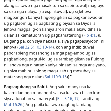
alang sa tawo nga masakiton sa espirituwal] mag-ayo
sa usa nga naluya [sa espirituwal], ug si Jehova
magbangon kaniya [ingong gikan sa pagkanawad-an
ug paglaom ug sa pagbating gibiyaan sa Diyos, si
Jehova magpalig-on kaniya aron makalakaw diha sa
dalan sa kamatuoran ug pagkamatarong (
Flp 4:13
)].
Dugang pa, kon siya nakasala, siya pagapasayloon [ni
Jehova (
Sal 32:5;
103:10-14
), kon ang indibiduwal
paborableng mosanong sa mga pag-ampo ug sa
pagbadlong, pagtul-id, ug sa tambag gikan sa Pulong
ni Jehova nga gihatag kaniya pinaagi sa mga ansiyano,
ug siya mahinulsolong mag-usab ug mosubay sa
matarong nga dalan (
Sal 119:9-16
)].”
Pagsagubang sa Sakit.
Ang sakit maoy usa ka
kalamidad nga modangat sa usa ka tawo bisan kon
siya adunahan sa materyal. (
Ecc 5:​16, 17
; itandi ang
Mat 16:26
.) Ang pipila ka tawo daghag lamiang
pagkaon apan dili makapahimulos niini tungod sa