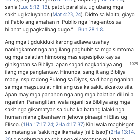
sanla (
Luc 5:​12, 13
), patol, paralisis, ug ubang mga
sakit ug kaluyahon (
Mat 4:​23, 24
). Didto sa Malta, giayo
ni Pablo ang amahan ni Publio nga “nag-antos sa
hilanat ug pagkalibag dugo.”​—
Buh 28:1-8
.
Ang mga tigdukiduki karong adlawa usahay
naningkamot nga ang ilang paghubit sa mga simtoma
ug mga balatian himoong mas espesipiko kay sa
gihisgotan sa Bibliya, apan sagad nagkadaiya
ang
ilang mga panglantaw. Hinunoa, sanglit ang Bibliya
maoy inspiradong Pulong sa Diyos, sa dihang nganlan
sa mga magsusulat niini ang usa ka sakit, eksakto sila.
Apan may mga panahon nga ang mga balatian dili nila
nganlan. Pananglitan, wala nganli sa Bibliya ang mga
sakit nga gikamatyan sa duha ka batang lalaki nga
human niana gibanhaw ni Jehova pinaagi ni Elias ug
Eliseo. (
1Ha 17:17-24;
2Ha 4:17-37
) Kini wala maghisgot
sa matang sa ‘sakit nga ikamatay [ni Eliseo]’ (
2Ha 13:​14,
20
) o nagbutyag sa sakit nga gikamatyan ni Lazaro.​—