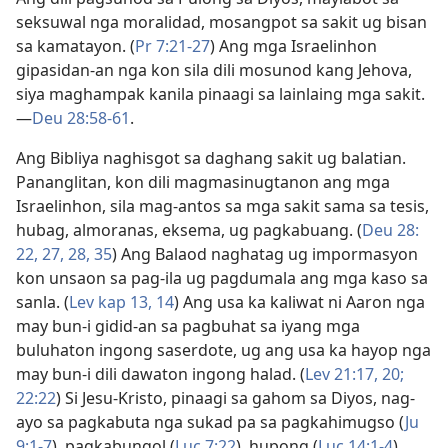
seksuwal nga moralidad, mosangpot sa sakit ug bisan
sa kamatayon. (
Pr 7:21-27
) Ang mga Israelinhon
gipasidan-an nga kon sila dili mosunod kang Jehova,
siya maghampak kanila pinaagi sa lainlaing mga sakit.​
—
Deu 28:58-61
.
Ang Bibliya naghisgot sa daghang sakit ug balatian.
Pananglitan, kon dili magmasinugtanon ang mga
Israelinhon, sila mag-antos sa mga sakit sama sa tesis,
hubag, almoranas, eksema, ug pagkabuang. (
Deu 28:​
22,
27, 28,
35
) Ang Balaod naghatag ug impormasyon
kon unsaon sa pag-ila ug pagdumala ang mga kaso sa
sanla. (
Lev kap 13,
14
) Ang usa ka kaliwat ni Aaron nga
may bun-i gidid-an sa pagbuhat sa iyang mga
buluhaton ingong saserdote, ug ang usa ka hayop nga
may bun-i dili dawaton ingong halad. (
Lev 21:​17,
20;
22:22
) Si Jesu-Kristo, pinaagi sa gahom sa Diyos, nag-
ayo sa pagkabuta nga sukad pa sa pagkahimugso (
Ju
9:​1-7
), pagkabungol (
Luc 7:22
), hupong (
Luc 14:1-4
),