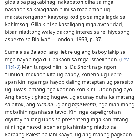
gidala sa pagkabihag, nakabaton diha sa mga
basahon sa kalagdaan niini sa maalamon ug
makataronganon kaayong kodigo sa mga lagda sa
kahimsog. Giila kini sa kasaligang mga awtoridad,
bisan niadtong walay dakong interes sa relihiyosong
aspekto sa Bibliya.”​—London, 1953, p. 37.
Sumala sa Balaod, ang liebre ug ang baboy lakip sa
mga hayop nga dili ipakaon sa mga Israelinhon. (
Lev
11:4-8
) Mahitungod niini, si Dr. Short nag-ingon:
“Tinuod, mokaon kita ug baboy, koneho ug liebre,
apan kini nga mga hayop daling mataptan ug parasito
ug luwas lamang nga kaonon kon kini lutoon pag-ayo.
Ang baboy tigkaog hugaw, ug adunay duha ka matang
sa bitok, ang
trichina
ug ang
tape worm,
nga mahimong
mobalhin nganha sa tawo. Kini nga kapeligrohan
diyutay na lang ubos sa presenteng mga kahimtang
niini nga nasod, apan ang kahimtang niadto sa
karaang Palestina lahi kaayo, ug ang maong pagkaon