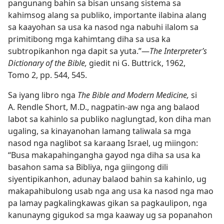
pangunang bahin sa bisan unsang sistema sa
kahimsog alang sa publiko, importante ilabina alang
sa kaayohan sa usa ka nasod nga nabuhi ilalom sa
primitibong mga kahimtang diha sa usa ka
subtropikanhon nga dapit sa yuta.”​—
The Interpreter’s
Dictionary of the Bible,
giedit ni G. Buttrick, 1962,
Tomo 2, pp. 544, 545.
Sa iyang libro nga
The Bible and Modern Medicine,
si
A. Rendle Short, M.D., nagpatin-aw nga ang balaod
labot sa kahinlo sa publiko naglungtad, kon diha man
ugaling, sa kinayanohan lamang taliwala sa mga
nasod nga naglibot sa karaang Israel, ug miingon:
“Busa makapahingangha gayod nga diha sa usa ka
basahon sama sa Bibliya, nga giingong dili
siyentipikanhon, adunay balaod bahin sa kahinlo, ug
makapahibulong usab nga ang usa ka nasod nga mao
pa lamay pagkalingkawas gikan sa pagkaulipon, nga
kanunayng gigukod sa mga kaaway ug sa popanahon