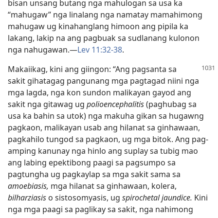
bisan unsang butang nga mahulogan sa usa ka
“mahugaw” nga linalang nga namatay mamahimong
mahugaw ug kinahanglang himoon ang pipila ka
lakang, lakip na ang pagbuak sa sudlanang kulonon
nga nahugawan.​—
Lev 11:32-38
.
Makaiikag, kini ang giingon: “Ang pagsanta sa
sakit gihatagag pangunang mga pagtagad niini nga
mga lagda, nga kon sundon malikayan gayod ang
sakit nga gitawag ug
polioencephalitis
(paghubag sa
usa ka bahin sa utok) nga makuha gikan sa hugawng
pagkaon, malikayan usab ang hilanat sa ginhawaan,
pagkahilo tungod sa pagkaon, ug mga bitok. Ang pag-
amping kanunay nga hinlo ang suplay sa tubig mao
ang labing epektibong paagi sa pagsumpo sa
pagtungha ug pagkaylap sa mga sakit sama sa
amoebiasis,
mga hilanat sa ginhawaan, kolera,
bilharziasis
o sistosomyasis, ug
spirochetal jaundice.
Kini
nga mga paagi sa paglikay sa sakit, nga nahimong