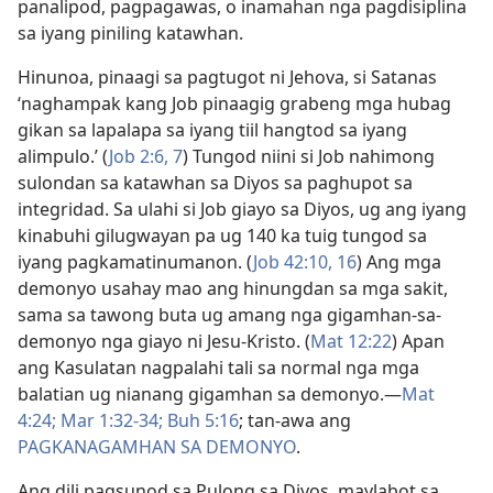
panalipod, pagpagawas, o inamahan nga pagdisiplina
sa iyang piniling katawhan.
Hinunoa, pinaagi sa pagtugot ni Jehova, si Satanas
‘naghampak kang Job pinaagig grabeng mga hubag
gikan sa lapalapa sa iyang tiil hangtod sa iyang
alimpulo.’ (
Job 2:​6, 7
) Tungod niini si Job nahimong
sulondan sa katawhan sa Diyos sa paghupot sa
integridad. Sa ulahi si Job giayo sa Diyos, ug ang iyang
kinabuhi gilugwayan pa ug 140 ka tuig tungod sa
iyang pagkamatinumanon. (
Job 42:​10,
16
) Ang mga
demonyo usahay mao ang hinungdan sa mga sakit,
sama sa tawong buta ug amang nga gigamhan-sa-
demonyo nga giayo ni Jesu-Kristo. (
Mat 12:22
) Apan
ang Kasulatan nagpalahi tali sa normal nga mga
balatian ug nianang gigamhan sa demonyo.​—
Mat
4:24;
Mar 1:32-34;
Buh 5:16
; tan-awa ang
PAGKANAGAMHAN SA DEMONYO
.
Ang dili pagsunod sa Pulong sa Diyos, maylabot sa