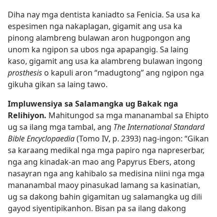
Diha nay mga dentista kaniadto sa Fenicia. Sa usa ka
espesimen nga nakaplagan, gigamit ang usa ka
pinong alambreng bulawan aron hugpongon ang
unom ka ngipon sa ubos nga apapangig. Sa laing
kaso, gigamit ang usa ka alambreng bulawan ingong
prosthesis
o kapuli aron “madugtong” ang ngipon nga
gikuha gikan sa laing tawo.
Impluwensiya sa Salamangka ug Bakak nga
Relihiyon.
Mahitungod sa mga mananambal sa Ehipto
ug sa ilang mga tambal, ang
The International Standard
Bible Encyclopaedia
(Tomo IV, p. 2393) nag-ingon: “Gikan
sa karaang medikal nga mga papiro nga napreserbar,
nga ang kinadak-an mao ang Papyrus Ebers, atong
nasayran nga ang kahibalo sa medisina niini nga mga
mananambal maoy pinasukad lamang sa kasinatian,
ug sa dakong bahin gigamitan ug salamangka ug dili
gayod siyentipikanhon. Bisan pa sa ilang dakong