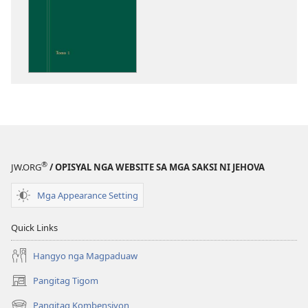
sa
pag-
download
sa
publikasyon
Pagtugkad
sa
Kasulatan
®
JW.ORG
/ OPISYAL NGA WEBSITE SA MGA SAKSI NI JEHOVA
Mga Appearance Setting
Quick Links
Hangyo nga Magpaduaw
Pangitag Tigom
(mo-
open
Pangitag Kombensiyon