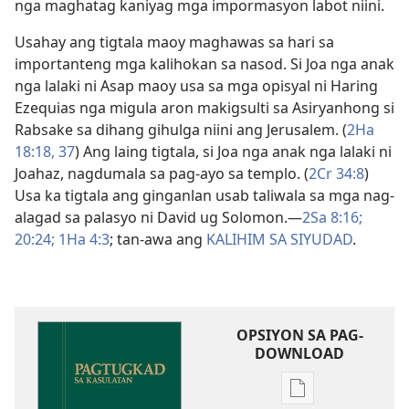
nga maghatag kaniyag mga impormasyon labot niini.
Usahay ang tigtala maoy maghawas sa hari sa
importanteng mga kalihokan sa nasod. Si Joa nga anak
nga lalaki ni Asap maoy usa sa mga opisyal ni Haring
Ezequias nga migula aron makigsulti sa Asiryanhong si
Rabsake sa dihang gihulga niini ang Jerusalem. (
2Ha
18:​18,
37
) Ang laing tigtala, si Joa nga anak nga lalaki ni
Joahaz, nagdumala sa pag-ayo sa templo. (
2Cr 34:8
)
Usa ka tigtala ang ginganlan usab taliwala sa mga nag-
alagad sa palasyo ni David ug Solomon.​—
2Sa 8:16;
20:24;
1Ha 4:3
; tan-awa ang
KALIHIM SA SIYUDAD
.
OPSIYON SA PAG-
DOWNLOAD
Opsiyon