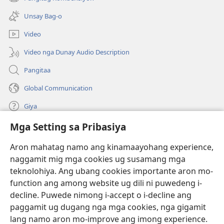
(mo-
ug
open
bag-
Unsay Bag-o
ug
ong
bag-
window)
Video
ong
window)
Video nga Dunay Audio Description
Pangitaa
Global Communication
Giya
Mga Setting sa Pribasiya
Donasyon
(mo-
open
Aron mahatag namo ang kinamaayohang experience,
ug
naggamit mig mga cookies ug susamang mga
Watchtower ONLINE NGA LIBRARYA
(mo-
bag-
teknolohiya. Ang ubang cookies importante aron mo-
open
ong
®
JW Hub
function ang among website ug dili ni puwedeng i-
ug
window)
(mo-
bag-
decline. Puwede nimong i-accept o i-decline ang
open
ong
®
JW Library
ug
paggamit ug dugang nga mga cookies, nga gigamit
window)
bag-
lang namo aron mo-improve ang imong experience.
ong