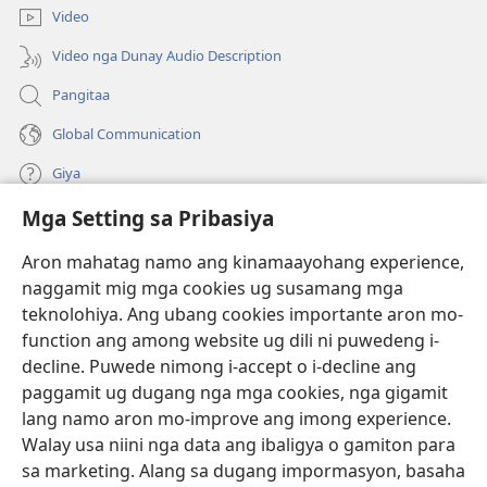
bag-
window)
Video
ong
window)
Video nga Dunay Audio Description
Pangitaa
Global Communication
Giya
Mga Setting sa Pribasiya
Donasyon
(mo-
open
Aron mahatag namo ang kinamaayohang experience,
ug
naggamit mig mga cookies ug susamang mga
Watchtower ONLINE NGA LIBRARYA
(mo-
bag-
teknolohiya. Ang ubang cookies importante aron mo-
open
ong
®
JW Hub
function ang among website ug dili ni puwedeng i-
ug
window)
(mo-
bag-
decline. Puwede nimong i-accept o i-decline ang
open
ong
®
JW Library
ug
paggamit ug dugang nga mga cookies, nga gigamit
window)
bag-
lang namo aron mo-improve ang imong experience.
ong
Watchtower Library
Walay usa niini nga data ang ibaligya o gamiton para
window)
sa marketing. Alang sa dugang impormasyon, basaha