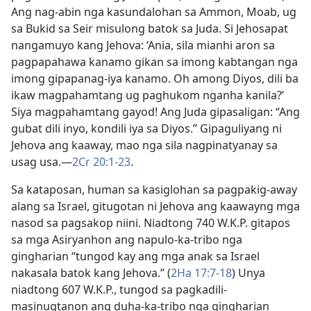
Ang nag-abin nga kasundalohan sa Ammon, Moab, ug
sa Bukid sa Seir misulong batok sa Juda. Si Jehosapat
nangamuyo kang Jehova: ‘Ania, sila mianhi aron sa
pagpapahawa kanamo gikan sa imong kabtangan nga
imong gipapanag-iya kanamo. Oh among Diyos, dili ba
ikaw magpahamtang ug paghukom nganha kanila?’
Siya magpahamtang gayod! Ang Juda gipasaligan: “Ang
gubat dili inyo, kondili iya sa Diyos.” Gipaguliyang ni
Jehova ang kaaway, mao nga sila nagpinatyanay sa
usag usa.​—
2Cr 20:1-23
.
Sa kataposan, human sa kasiglohan sa pagpakig-away
alang sa Israel, gitugotan ni Jehova ang kaawayng mga
nasod sa pagsakop niini. Niadtong 740 W.K.P. gitapos
sa mga Asiryanhon ang napulo-ka-tribo nga
gingharian “tungod kay ang mga anak sa Israel
nakasala batok kang Jehova.” (
2Ha 17:7-18
) Unya
niadtong 607 W.K.P., tungod sa pagkadili-
masinugtanon ang duha-ka-tribo nga gingharian