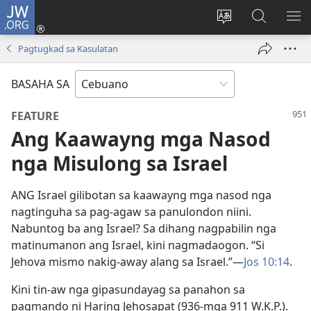
JW.ORG
Log
In
Ilisi
Pangitaa
IPA
(mo-
ang
sa
AN
Pagtugkad sa Kasulatan
open
pinulongan
JW.ORG
ME
ug
sa
BASAHA SA
bag-
site
ong
FEATURE
window)
Ang Kaawayng mga Nasod
nga Misulong sa Israel
ANG Israel gilibotan sa kaawayng mga nasod nga
nagtinguha sa pag-agaw sa panulondon niini.
Nabuntog ba ang Israel? Sa dihang nagpabilin nga
matinumanon ang Israel, kini nagmadaogon. “Si
Jehova mismo nakig-away alang sa Israel.”​—
Jos 10:14
.
Kini tin-aw nga gipasundayag sa panahon sa
pagmando ni Haring Jehosapat (936-​mga 911 W.K.P.).