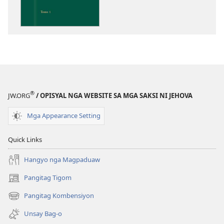
download
sa
publikasyon
Pagtugkad
sa
Kasulatan
®
JW.ORG
/ OPISYAL NGA WEBSITE SA MGA SAKSI NI JEHOVA
Mga Appearance Setting
Quick Links
Hangyo nga Magpaduaw
Pangitag Tigom
(mo-
open
Pangitag Kombensiyon
(mo-
ug
open
bag-
Unsay Bag-o
ug
ong