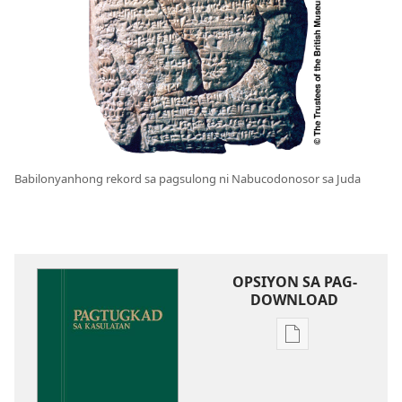
Babilonyanhong rekord sa pagsulong ni Nabucodonosor sa Juda
OPSIYON SA PAG-
DOWNLOAD
Opsiyon
sa
pag-