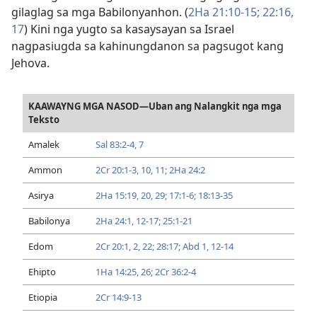
gilaglag sa mga Babilonyanhon. (
2Ha 21:10-15;
22:​16,
17
) Kini nga yugto sa kasaysayan sa Israel
nagpasiugda sa kahinungdanon sa pagsugot kang
Jehova.
KAAWAYNG MGA NASOD—Uban ang Nalangkit nga mga
Teksto
Amalek
Sal 83:2-4,
7
Ammon
2Cr 20:1-3,
10, 11;
2Ha 24:2
Asirya
2Ha 15:​19, 20,
29;
17:1-6;
18:13-35
Babilonya
2Ha 24:​1,
12-17;
25:1-21
Edom
2Cr 20:​1, 2,
22;
28:17;
Abd 1,
12-14
Ehipto
1Ha 14:​25, 26;
2Cr 36:2-4
Etiopia
2Cr 14:9-13