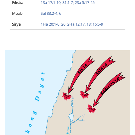
Filistia
1Sa 17:1-10;
31:1-7;
2Sa 5:17-25
Moab
Sal 83:2-4,
6
Sirya
1Ha 20:1-6,
26;
2Ha 12:​17, 18;
16:5-9