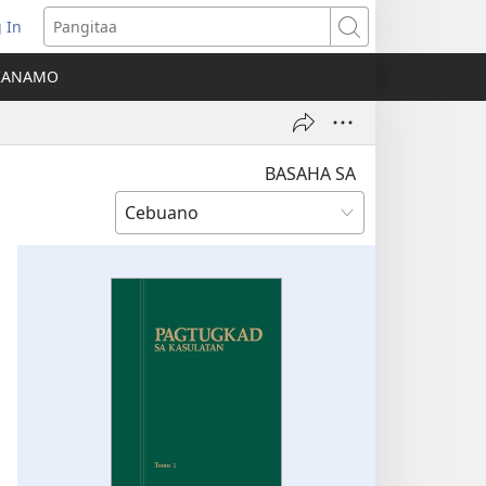
 In
o-
Pangitaa
pen
KANAMO
g
g-
ng
ndow)
BASAHA SA