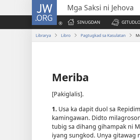
JW.ORG
Mga Saksi ni Jehova
SINUGDAN
GITUDLO
Librarya
Libro
Pagtugkad sa Kasulatan
Me
Meriba
[Pakiglalis].
1.
Usa ka dapit duol sa Repidim
kamingawan. Didto milagrosong
tubig sa dihang gihampak ni M
iyang sungkod. Unya gitawag n