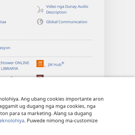
bag-
Video nga Dunay Audio
o
ong
Description
window)
itaa
Global Communication
asyon
chtower ONLINE
®
JW Hub
(mo-
 LIBRARYA
open
®
ug
ibrary
Watchtower Library
bag-
ong
window)
lohiya. Ang ubang cookies importante aron
 paggamit ug dugang nga mga cookies, nga
iton para sa marketing. Alang sa dugang
eknolohiya
. Puwede nimong ma-customize
PRIBASIYA
|
MGA SETTING SA PRIBASIYA