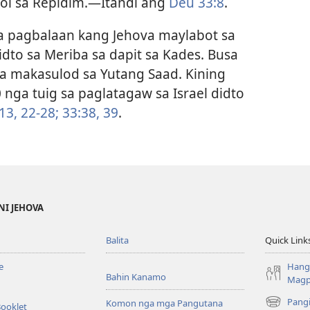
ol sa Repidim.​—Itandi ang
Deu 33:8
.
a pagbalaan kang Jehova maylabot sa
dto sa Meriba sa dapit sa Kades. Busa
ga makasulod sa Yutang Saad. Kining
 nga tuig sa paglatagaw sa Israel didto
13,
22-28;
33:​38, 39
.
NI JEHOVA
Balita
Quick Link
e
Hang
Bahin Kanamo
Mag
Pang
Komon nga mga Pangutana
Booklet
(mo-