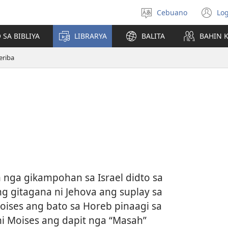
Cebuano
Log
Pagpilig
(m
pinulongan
o
 SA BIBLIYA
LIBRARYA
BALITA
BAHIN 
u
ba
riba
o
wi
 nga gikampohan sa Israel didto sa
 gitagana ni Jehova ang suplay sa
oises ang bato sa Horeb pinaagi sa
i Moises ang dapit nga “Masah”