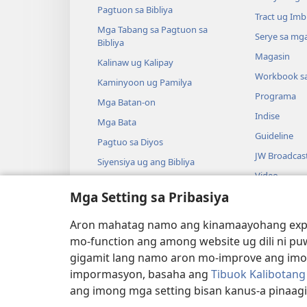
Pagtuon sa Bibliya
Tract ug Imb
Mga Tabang sa Pagtuon sa
Serye sa mga
Bibliya
Magasin
Kalinaw ug Kalipay
Workbook s
Kaminyoon ug Pamilya
Programa
Mga Batan-on
Indise
Mga Bata
Guideline
Pagtuo sa Diyos
JW Broadcas
Siyensiya ug ang Bibliya
Video
Kasaysayan ug ang Bibliya
Mga Setting sa Pribasiya
Musika
Audio Dram
Aron mahatag namo ang kinamaayohang exper
Gidrama nga 
mo-function ang among website ug dili ni pu
gigamit lang namo aron mo-improve ang imong
impormasyon, basaha ang
Tibuok Kalibotan
ang imong mga setting bisan kanus-a pinaag
Copyright
© 2026 Watch Tower Bible and T