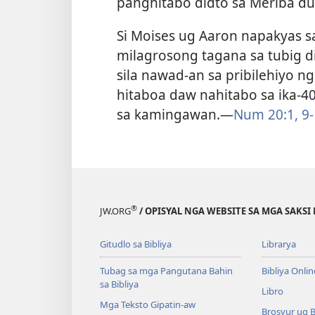
panghitabo didto sa Meriba du
Si Moises ug Aaron napakyas s
milagrosong tagana sa tubig di
sila nawad-an sa pribilehiyo n
hitaboa daw nahitabo sa ika-40
sa kamingawan.​—
Num 20:​1,
9-
®
JW.ORG
/ OPISYAL NGA WEBSITE SA MGA SAKSI 
Gitudlo sa Bibliya
Librarya
Tubag sa mga Pangutana Bahin
Bibliya Onlin
sa Bibliya
Libro
Mga Teksto Gipatin-aw
Brosyur ug 