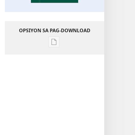
OPSIYON SA PAG-DOWNLOAD
Opsiyon
sa
pag-
download
sa
publikasyon
Pagtugkad
sa
Kasulatan