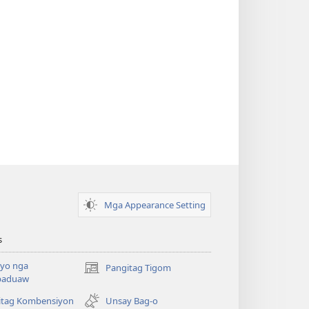
Mga Appearance Setting
s
yo nga
Pangitag Tigom
(mo-
paduaw
open
ug
itag Kombensiyon
Unsay Bag-o