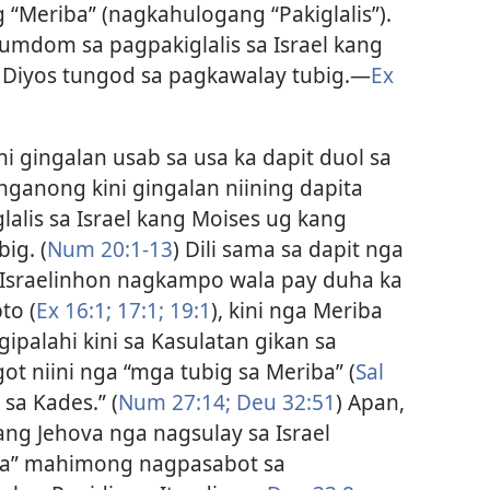
 “Meriba” (nagkahulogang “Pakiglalis”).
mdom sa pagpakiglalis sa Israel kang
a Diyos tungod sa pagkawalay tubig.​—
Ex
i gingalan usab sa usa ka dapit duol sa
ganong kini gingalan niining dapita
alis sa Israel kang Moises ug kang
ig. (
Num 20:1-13
) Dili sama sa dapit nga
 Israelinhon nagkampo wala pay duha ka
to (
Ex 16:1;
17:1;
19:1
), kini nga Meriba
ipalahi kini sa Kasulatan gikan sa
ot niini nga “mga tubig sa Meriba” (
Sal
 sa Kades.” (
Num 27:14;
Deu 32:51
) Apan,
ng Jehova nga nagsulay sa Israel
iba” mahimong nagpasabot sa