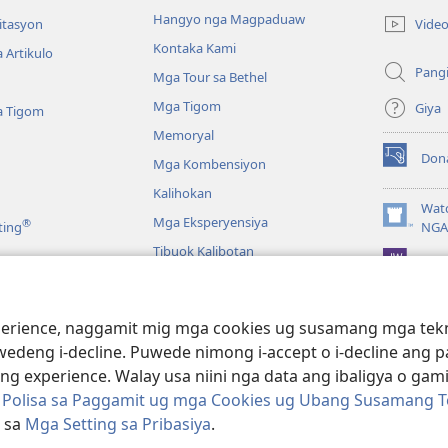
open
Hangyo nga Magpaduaw
Vide
itasyon
ug
Kontaka Kami
 Artikulo
bag-
Pang
ong
Mga Tour sa Bethel
window)
Mga Tigom
Giya
a Tigom
Memoryal
Don
Mga Kombensiyon
(mo-
open
Kalihokan
ug
Wat
Mga Eksperyensiya
®
bag-
(mo-
ting
NGA
ong
open
Tibuok Kalibotan
window)
JW L
ug
bag-
ong
a
window)
ience, naggamit mig mga cookies ug susamang mga tekno
Pagbasa sa Bibliya
wedeng i-decline. Puwede nimong i-accept o i-decline ang
 experience. Walay usa niini nga data ang ibaligya o gam
g Polisa sa Paggamit ug mga Cookies ug Ubang Susamang T
i sa
Mga Setting sa Pribasiya
.
ract Society of Pennsylvania.
KONDISYONES SA PAGGAMIT
|
POLISA SA 