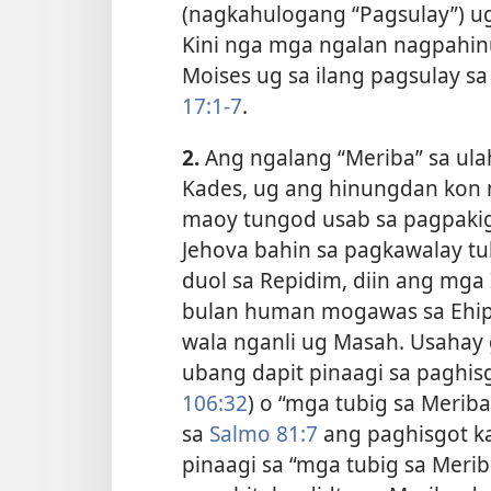
(nagkahulogang “Pagsulay”) ug
Kini nga mga ngalan nagpahinu
Moises ug sa ilang pagsulay s
17:1-7
.
2.
Ang ngalang “Meriba” sa ulah
Kades, ug ang hinungdan kon n
maoy tungod usab sa pagpakigl
Jehova bahin sa pagkawalay tub
duol sa Repidim, diin ang mga
bulan human mogawas sa Ehip
wala nganli ug Masah. Usahay g
ubang dapit pinaagi sa paghisg
106:32
) o “mga tubig sa Meriba
sa
Salmo 81:7
ang paghisgot ka
pinaagi sa “mga tubig sa Mer