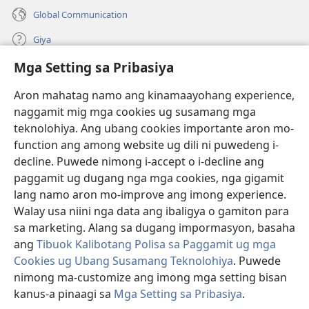
Global Communication
Giya
Mga Setting sa Pribasiya
Donasyon
(mo-
open
Aron mahatag namo ang kinamaayohang experience,
ug
naggamit mig mga cookies ug susamang mga
Watchtower ONLINE NGA LIBRARYA
(mo-
bag-
teknolohiya. Ang ubang cookies importante aron mo-
open
ong
®
JW Hub
function ang among website ug dili ni puwedeng i-
ug
window)
(mo-
bag-
decline. Puwede nimong i-accept o i-decline ang
open
ong
®
JW Library
ug
paggamit ug dugang nga mga cookies, nga gigamit
window)
bag-
lang namo aron mo-improve ang imong experience.
ong
Watchtower Library
Walay usa niini nga data ang ibaligya o gamiton para
window)
sa marketing. Alang sa dugang impormasyon, basaha
ang
Tibuok Kalibotang Polisa sa Paggamit ug mga
Cookies ug Ubang Susamang Teknolohiya
. Puwede
nimong ma-customize ang imong mga setting bisan
Copyright
© 2026 Watch Tower Bible and Tract Society of Pennsylvania.
KONDISYONES SA PAGGAMIT
|
POLISA SA PRIBASIYA
|
MGA SETTING
kanus-a pinaagi sa
Mga Setting sa Pribasiya
.
Ip
SA PRIBASIYA