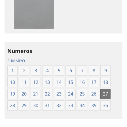
sa
sa
pag-
pag-
download
download
sa
sa
publikasyon
audio
Bag-
Bag-
ong
ong
Kalibotang
Kalibotang
Numeros
Hubad
Hubad
SUMARYO
sa
sa
Balaang
Balaang
1
2
3
4
5
6
7
8
9
Kasulatan
Kasulatan
10
11
12
13
14
15
16
17
18
(Gihubad
(Gihubad
Gikan
Gikan
19
20
21
22
23
24
25
26
27
sa
sa
2013
2013
28
29
30
31
32
33
34
35
36
nga
nga
Rebisadong
Rebisadong
Edisyon
Edisyon