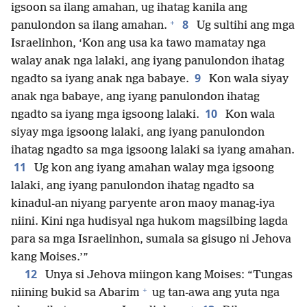
igsoon sa ilang amahan, ug ihatag kanila ang
+
8
panulondon sa ilang amahan.
Ug sultihi ang mga
Israelinhon, ‘Kon ang usa ka tawo mamatay nga
walay anak nga lalaki, ang iyang panulondon ihatag
9
ngadto sa iyang anak nga babaye.
Kon wala siyay
anak nga babaye, ang iyang panulondon ihatag
10
ngadto sa iyang mga igsoong lalaki.
Kon wala
siyay mga igsoong lalaki, ang iyang panulondon
ihatag ngadto sa mga igsoong lalaki sa iyang amahan.
11
Ug kon ang iyang amahan walay mga igsoong
lalaki, ang iyang panulondon ihatag ngadto sa
kinadul-an niyang paryente aron maoy manag-iya
niini. Kini nga hudisyal nga hukom magsilbing lagda
para sa mga Israelinhon, sumala sa gisugo ni Jehova
kang Moises.’”
12
Unya si Jehova miingon kang Moises: “Tungas
+
niining bukid sa Abarim
ug tan-awa ang yuta nga