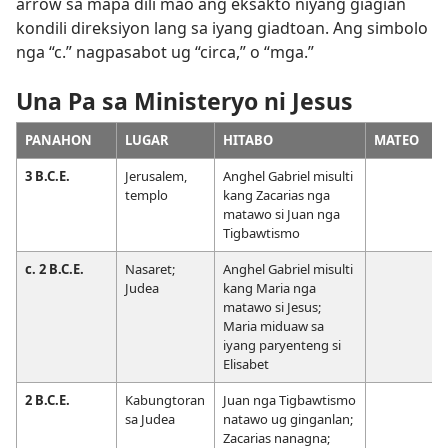
arrow sa mapa dili mao ang eksakto niyang giagian
kondili direksiyon lang sa iyang giadtoan. Ang simbolo
nga “c.” nagpasabot ug “circa,” o “mga.”
Una Pa sa Ministeryo ni Jesus
PANAHON
LUGAR
HITABO
MATEO
3 B.C.E.
Jerusalem,
Anghel Gabriel misulti
templo
kang Zacarias nga
matawo si Juan nga
Tigbawtismo
c. 2 B.C.E.
Nasaret;
Anghel Gabriel misulti
Judea
kang Maria nga
matawo si Jesus;
Maria miduaw sa
iyang paryenteng si
Elisabet
2 B.C.E.
Kabungtoran
Juan nga Tigbawtismo
sa Judea
natawo ug ginganlan;
Zacarias nanagna;