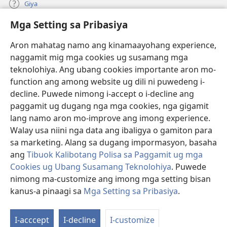
Giya
Mga Setting sa Pribasiya
Donasyon
(mo-
open
Aron mahatag namo ang kinamaayohang experience,
ug
naggamit mig mga cookies ug susamang mga
Watchtower ONLINE NGA LIBRARYA
(mo-
bag-
teknolohiya. Ang ubang cookies importante aron mo-
open
ong
®
JW Hub
function ang among website ug dili ni puwedeng i-
ug
window)
(mo-
bag-
decline. Puwede nimong i-accept o i-decline ang
open
ong
®
JW Library
ug
paggamit ug dugang nga mga cookies, nga gigamit
window)
bag-
lang namo aron mo-improve ang imong experience.
ong
Watchtower Library
Walay usa niini nga data ang ibaligya o gamiton para
window)
sa marketing. Alang sa dugang impormasyon, basaha
ang
Tibuok Kalibotang Polisa sa Paggamit ug mga
Cookies ug Ubang Susamang Teknolohiya
. Puwede
Copyright
© 2026 Watch Tower Bible and Tract Society of Pennsylvania.
nimong ma-customize ang imong mga setting bisan
KONDISYONES SA PAGGAMIT
|
POLISA SA PRIBASIYA
|
MGA SETTING
kanus-a pinaagi sa
Mga Setting sa Pribasiya
.
Ip
SA PRIBASIYA
a
I-acccept
I-decline
I-customize
K