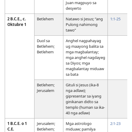
Juan magpuyo sa
desyerto
2 B.C.E., c.
Betlehem
Natawo si Jesus; “ang
1:1-25
Oktubre 1
Pulong nahimong
tawo”
Duol sa
Anghel nagpahayag
Betlehem;
ug maayong balita sa
Betlehem
mga magbalantay;
mga anghel nagdayeg
sa Diyos; mga
magbalantay miduaw
sa bata
Betlehem;
Gituli si Jesus (ika-8
Jerusalem
nga adlaw);
gipresentar sa iyang
ginikanan didto sa
templo (human sa ika-
40 nga adlaw)
1 B.C.E. o 1
Jerusalem;
Mga astrologo
2:1-23
C.E.
Betlehem;
miduaw; pamilya