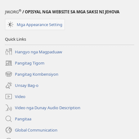
sa
sa
®
JW.ORG
/ OPISYAL NGA WEBSITE SA MGA SAKSI NI JEHOVA
Balaang
Balaang
Kasulatan
Kasulatan
Mga Appearance Setting
(Gihubad
(Gihubad
Gikan
Gikan
Quick Links
sa
sa
2013
2013
Hangyo nga Magpaduaw
nga
nga
Pangitag Tigom
(mo-
Rebisadong
Rebisadong
open
Edisyon
Edisyon
Pangitag Kombensiyon
(mo-
ug
sa
sa
open
bag-
Unsay Bag-o
New
New
ug
ong
bag-
window)
World
World
Video
ong
Translation
Translation
window)
Video nga Dunay Audio Description
of
of
the
the
Pangitaa
Holy
Holy
Global Communication
Scriptures)
Scriptures)