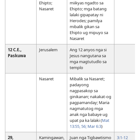
Ehipto;
miikyas ngadto sa
Nasaret
Ehipto; mga batang
lalaki gipapatay ni
Herodes; pamilya
mibalik gikan sa
Ehipto ug mipuyo sa
Nasaret
12 C.E.,
Jerusalem
Ang 12 anyos nga si
Paskuwa
Jesus nangutana sa
mga magtutudlo sa
templo
Nasaret
Mibalik sa Nasaret;
padayong
nagpasakop sa
ginikanan; nakakat-og
pagpamanday; Maria
nagmatutog mga
anak nga babaye ug
upat pa ka lalaki (
Mat
13:55, 56;
Mar 6:3
)
29,
Kamingawan,
Juan nga Tigbawtismo
3:1-12