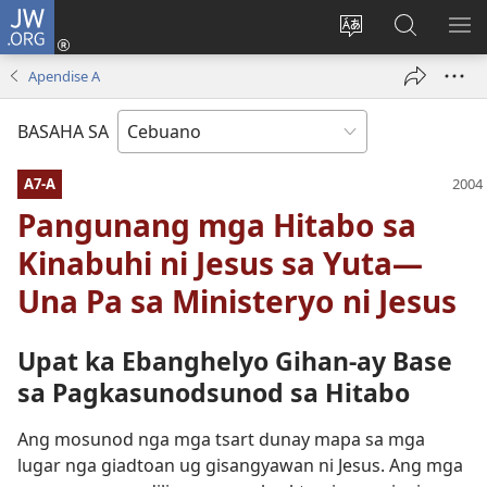
JW.ORG
Log
In
Ilisi
Pangitaa
IPA
(mo-
ang
sa
AN
Apendise A
open
pinulongan
JW.ORG
ME
ug
sa
BASAHA SA
bag-
site
ong
A7-A
window)
Pangunang mga Hitabo sa
Kinabuhi ni Jesus sa Yuta—
Una Pa sa Ministeryo ni Jesus
Upat ka Ebanghelyo Gihan-ay Base
sa Pagkasunodsunod sa Hitabo
Ang mosunod nga mga tsart dunay mapa sa mga
lugar nga giadtoan ug gisangyawan ni Jesus. Ang mga